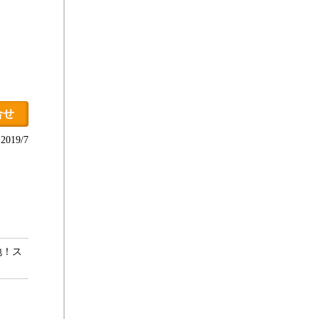
合せ
019/7
地！ス