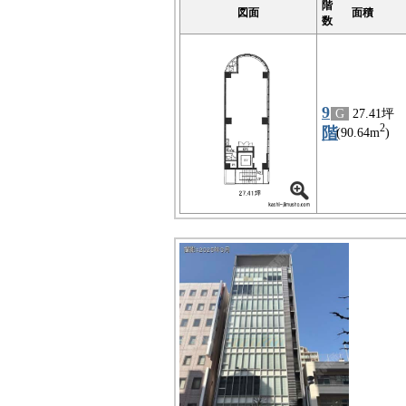
階
図面
面積
数
9
G
27.41坪
2
階
(90.64m
)