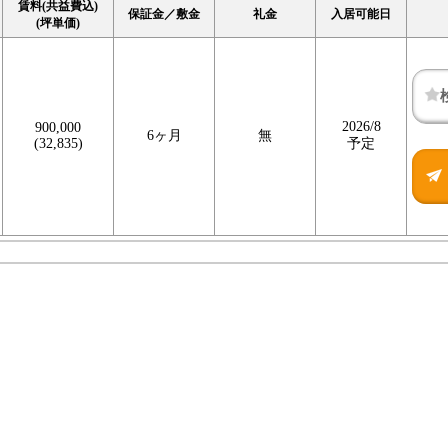
賃料(共益費込)
保証金／敷金
礼金
入居可能日
(坪単価)
2026/8
900,000
6ヶ月
無
(32,835)
予定