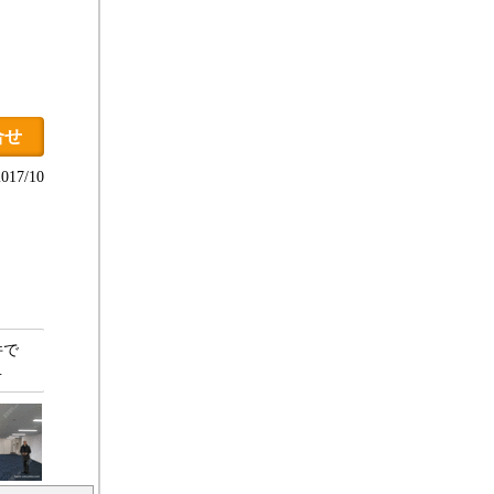
合せ
17/10
件で
…