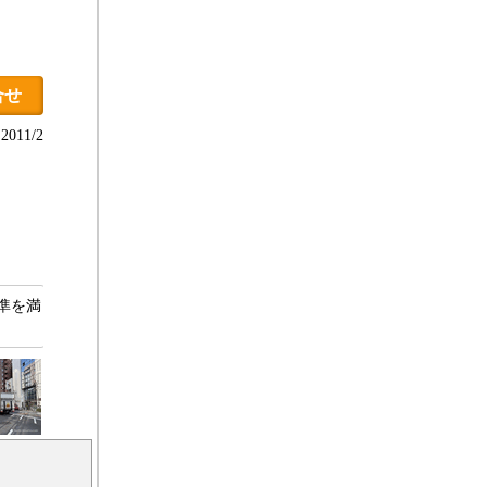
合せ
011/2
準を満