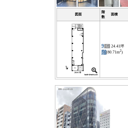
階
図面
面積
数
9
G
24.41坪
2
階
(80.71m
)