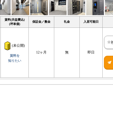
賃料(共益費込)
保証金／敷金
礼金
入居可能日
(坪単価)
(未公開)
12ヶ月
無
即日
賃料を
知りたい