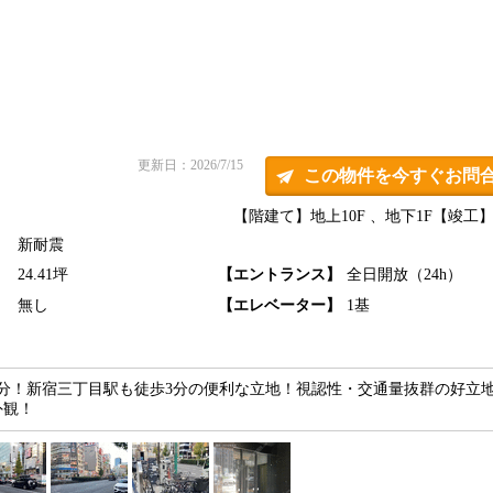
更新日：2026/7/15
この物件を今すぐお問
【階建て】地上10F 、地下1F
【竣工】2
新耐震
】
24.41坪
【エントランス】
全日開放（24h）
】
無し
【エレベーター】
1基
分！新宿三丁目駅も徒歩3分の便利な立地！視認性・交通量抜群の好立
外観！