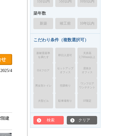
1分以内
5分以内
10分以内
築年数
新築
竣工前
10年以内
こだわり条件（複数選択可）
新耐震基準
天井高
即日入居可
を満たす
2,700mm以上
合せ
セットアップ
居抜き
025/4
OAフロア
オフィス
オフィス
ワンフロア
男女別トイレ
空調有り
ワンテナント
大型ビル
駐車場有り
1F限定
2階建
検索
クリア