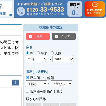
検討中
リスト
0
お問い合わせ
特集
物件リクエスト
件
検索条件の設定
検索
クリア
坪の範囲でオ
広さ
スビルに限
す。平米で換
坪
平米
人数
～
賃料(共益費込)
坪単価
総額
1
～
賃料非公開物件を除く
駅からの距離