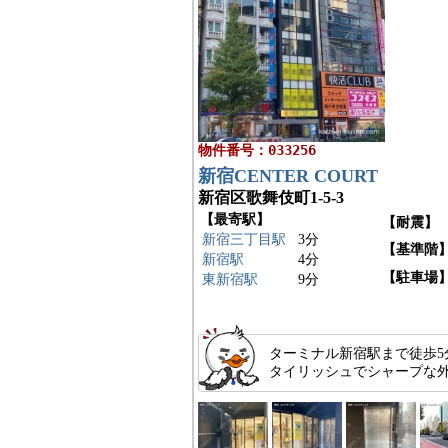
物件番号：033256
新宿CENTER COURT
新宿区歌舞伎町1-5-3
【最寄駅】
【耐震】
新宿三丁目駅
3分
【基準階
新宿駅
4分
【駐車場
東新宿駅
9分
ターミナル新宿駅まで徒歩5
タイリッシュでシャープな