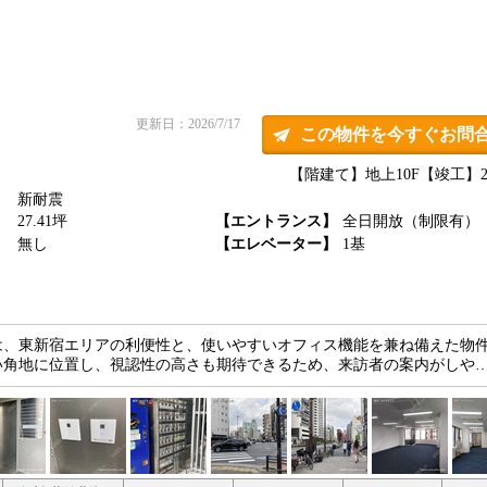
更新日：2026/7/17
この物件を今すぐお問
【階建て】地上10F
【竣工】20
新耐震
】
27.41坪
【エントランス】
全日開放（制限有）
】
無し
【エレベーター】
1基
は、東新宿エリアの利便性と、使いやすいオフィス機能を兼ね備えた物
い角地に位置し、視認性の高さも期待できるため、来訪者の案内がしや