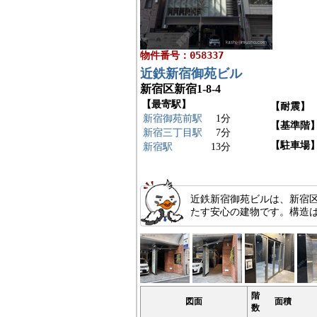
物件番号：058337
近鉄新宿御苑ビル
新宿区新宿1-8-4
【最寄駅】
【耐震】
新宿御苑前駅
1分
【基準階
新宿三丁目駅
7分
【駐車場
新宿駅
13分
近鉄新宿御苑ビルは、新宿区
たす安心の建物です。構造は
階
図面
面積
数