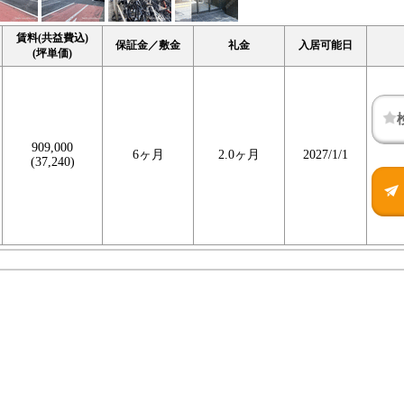
賃料(共益費込)
保証金／敷金
礼金
入居可能日
(坪単価)
909,000
6ヶ月
2.0ヶ月
2027/1/1
(37,240)