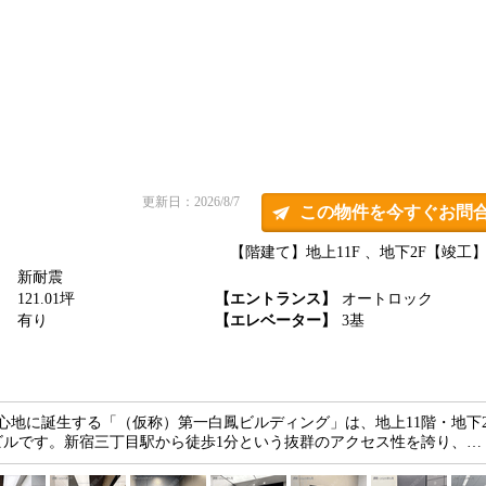
更新日：2026/8/7
この物件を今すぐお問
【階建て】地上11F 、地下2F
【竣工】2
新耐震
】
121.01坪
【エントランス】
オートロック
】
有り
【エレベーター】
3基
の中心地に誕生する「（仮称）第一白鳳ビルディング」は、地上11階・地下
ビルです。新宿三丁目駅から徒歩1分という抜群のアクセス性を誇り、…