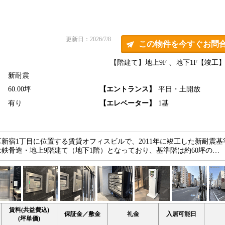
更新日：2026/7/8
この物件を今すぐお問
【階建て】地上9F 、地下1F
【竣工】2
新耐震
】
60.00坪
【エントランス】
平日・土開放
】
有り
【エレベーター】
1基
新宿1丁目に位置する賃貸オフィスビルで、2011年に竣工した新耐震基
鉄骨造・地上9階建て（地下1階）となっており、基準階は約60坪の…
賃料(共益費込)
保証金／敷金
礼金
入居可能日
(坪単価)