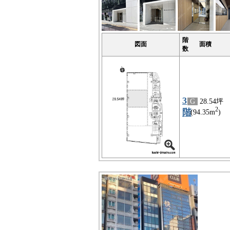
階
図面
面積
数
3
G
28.54坪
2
階
(94.35m
)