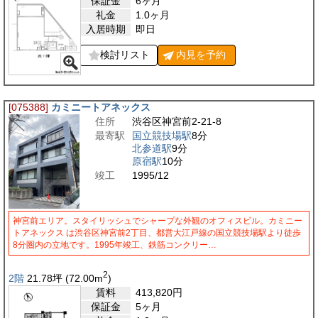
保証金
6ヶ月
礼金
1.0ヶ月
入居時期
即日
検討リスト
内見を
予約
[075388]
カミニートアネックス
住所
渋谷区神宮前2-21-8
最寄駅
国立競技場駅
8分
北参道駅
9分
原宿駅
10分
竣工
1995/12
神宮前エリア。スタイリッシュでシャープな外観のオフィスビル。カミニー
トアネックス は渋谷区神宮前2丁目、都営大江戸線の国立競技場駅より徒歩
8分圏内の立地です。1995年竣工、鉄筋コンクリー…
2
2階
21.78
坪
(72.00
m
)
賃料
413,820
円
保証金
5ヶ月