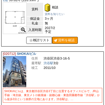
相談
賃料
賃料を知りたい
保証金
3ヶ月
礼金
無
2027/2
入居時期
予定
検討リスト
賃料を
確認
[020712]
SHOKAIビル
住所
渋谷区渋谷3-16-5
最寄駅
渋谷駅
3分
竣工
2011/10
SHOKAIビルは、東京都渋谷区渋谷3丁目に位置するオフィスビルで、JR山
手線・埼京線、東京メトロ銀座線・副都心線・東急田園都市線「渋谷駅」か
ら徒歩3分という抜群の立地にあります。渋谷駅は、…