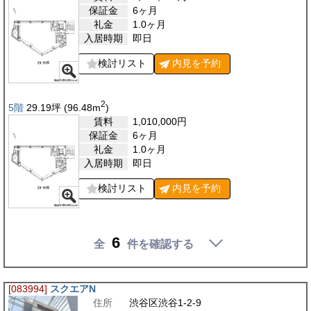
保証金
6ヶ月
礼金
1.0ヶ月
入居時期
即日
検討リスト
内見を
予約
2
5階
29.19
坪
(96.48
m
)
賃料
1,010,000
円
保証金
6ヶ月
礼金
1.0ヶ月
入居時期
即日
検討リスト
内見を
予約
6
全
件を確認する
[083994]
スクエアN
住所
渋谷区渋谷1-2-9