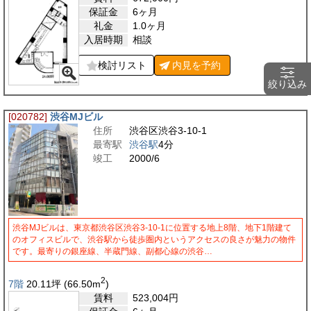
保証金
6ヶ月
礼金
1.0ヶ月
入居時期
相談
検討リスト
内見を
予約
絞り込み
[020782]
渋谷MJビル
住所
渋谷区渋谷3-10-1
最寄駅
渋谷駅
4分
竣工
2000/6
渋谷MJビルは、東京都渋谷区渋谷3-10-1に位置する地上8階、地下1階建て
のオフィスビルで、渋谷駅から徒歩圏内というアクセスの良さが魅力の物件
です。最寄りの銀座線、半蔵門線、副都心線の渋谷…
2
7階
20.11
坪
(66.50
m
)
賃料
523,004
円