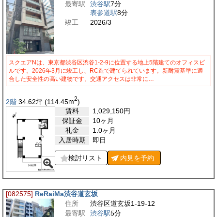
最寄駅
渋谷駅
7分
表参道駅
8分
竣工
2026/3
スクエアNは、東京都渋谷区渋谷1-2-9に位置する地上5階建てのオフィスビ
ルです。2026年3月に竣工し、RC造で建てられています。新耐震基準に適
合した安全性の高い建物です。交通アクセスは非常に…
2
2階
34.62
坪
(114.45
m
)
賃料
1,029,150
円
保証金
10ヶ月
礼金
1.0ヶ月
入居時期
即日
検討リスト
内見を
予約
[082575]
ReRaiMa渋谷道玄坂
住所
渋谷区道玄坂1-19-12
最寄駅
渋谷駅
5分