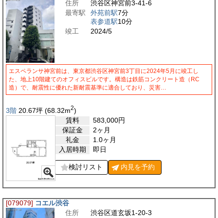
住所
渋谷区神宮前3-41-6
最寄駅
外苑前駅
7分
表参道駅
10分
竣工
2024/5
エスペランサ神宮前は、東京都渋谷区神宮前3丁目に2024年5月に竣工し
た、地上10階建てのオフィスビルです。構造は鉄筋コンクリート造（RC
造）で、耐震性に優れた新耐震基準に適合しており、災害…
2
3階
20.67
坪
(68.32
m
)
賃料
583,000
円
保証金
2ヶ月
礼金
1.0ヶ月
入居時期
即日
検討リスト
内見を
予約
[079079]
コエル渋谷
住所
渋谷区道玄坂1-20-3