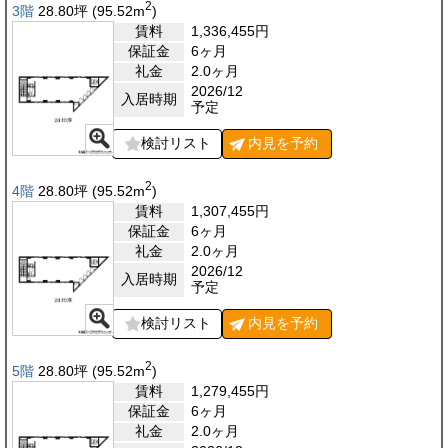
2
3階
28.80
坪
(95.52
m
)
賃料
1,336,455
円
保証金
6ヶ月
礼金
2.0ヶ月
2026/12
入居時期
予定
検討リスト
内見を
予約
2
4階
28.80
坪
(95.52
m
)
賃料
1,307,455
円
保証金
6ヶ月
礼金
2.0ヶ月
2026/12
入居時期
予定
検討リスト
内見を
予約
2
5階
28.80
坪
(95.52
m
)
賃料
1,279,455
円
保証金
6ヶ月
礼金
2.0ヶ月