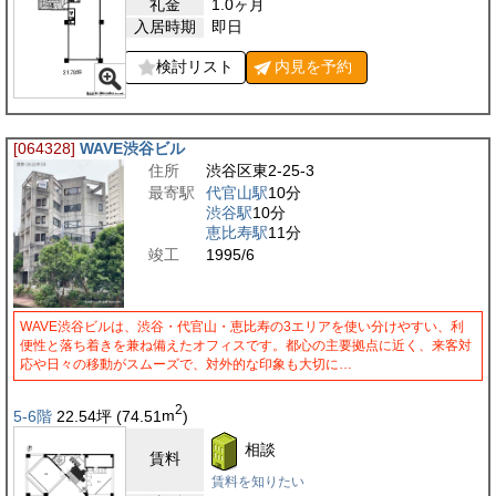
礼金
1.0ヶ月
入居時期
即日
検討リスト
内見を
予約
[064328]
WAVE渋谷ビル
住所
渋谷区東2-25-3
最寄駅
代官山駅
10分
渋谷駅
10分
恵比寿駅
11分
竣工
1995/6
WAVE渋谷ビルは、渋谷・代官山・恵比寿の3エリアを使い分けやすい、利
便性と落ち着きを兼ね備えたオフィスです。都心の主要拠点に近く、来客対
応や日々の移動がスムーズで、対外的な印象も大切に…
2
5-6階
22.54
坪
(74.51
m
)
相談
賃料
賃料を知りたい