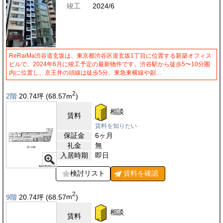
竣工
2024/6
ReRaiMa渋谷道玄坂は、東京都渋谷区道玄坂1丁目に位置する新築オフィス
ビルで、2024年6月に竣工予定の最新物件です。渋谷駅から徒歩5〜10分圏
内に位置し、京王井の頭線は徒歩5分、東急東横線や副…
2
2階
20.74
坪
(68.57
m
)
相談
賃料
賃料を知りたい
保証金
6ヶ月
礼金
無
入居時期
即日
検討リスト
賃料を
確認
2
9階
20.74
坪
(68.57
m
)
相談
賃料