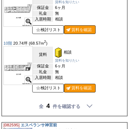
賃料を知りたい
保証金
6ヶ月
礼金
無
入居時期
相談
検討リスト
賃料を
確認
2
10階
20.74
坪
(68.57
m
)
相談
賃料
賃料を知りたい
保証金
6ヶ月
礼金
無
入居時期
相談
検討リスト
賃料を
確認
4
全
件を確認する
[082595]
エスペランサ神宮前