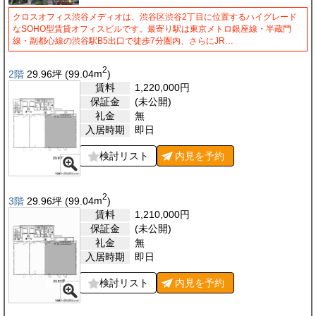
クロスオフィス渋谷メディオは、渋谷区渋谷2丁目に位置するハイグレード
なSOHO型賃貸オフィスビルです。最寄り駅は東京メトロ銀座線・半蔵門
線・副都心線の渋谷駅B5出口で徒歩7分圏内、さらにJR…
2
2階
29.96
坪
(99.04
m
)
賃料
1,220,000
円
保証金
(未公開)
礼金
無
入居時期
即日
検討リスト
内見を
予約
2
3階
29.96
坪
(99.04
m
)
賃料
1,210,000
円
保証金
(未公開)
礼金
無
入居時期
即日
検討リスト
内見を
予約