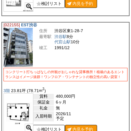
検討リスト
内見を
予約
[022155]
EST渋谷
住所
渋谷区東1-28-7
最寄駅
渋谷駅
8分
代官山駅
10分
竣工
1991/12
コンクリート打ちっぱなしの外観がおしゃれな貸事務所！植栽のあるエント
ランスはイメージ抜群！ワンフロア・ワンテナントの独立性の高い貸室！
2
3階
23.81
坪
(78.71
m
)
賃料
480,000
円
保証金
6ヶ月
礼金
無
2026/11
入居時期
予定
検討リスト
内見を
予約