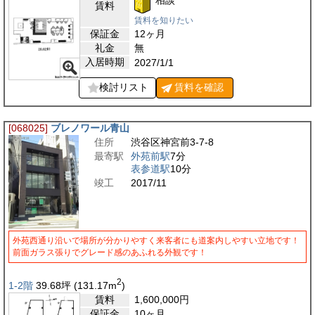
賃料
賃料を知りたい
保証金
12ヶ月
礼金
無
入居時期
2027/1/1
検討リスト
賃料を
確認
[068025]
ブレノワール青山
住所
渋谷区神宮前3-7-8
最寄駅
外苑前駅
7分
表参道駅
10分
竣工
2017/11
外苑西通り沿いで場所が分かりやすく来客者にも道案内しやすい立地です！
前面ガラス張りでグレード感のあふれる外観です！
2
1-2階
39.68
坪
(131.17
m
)
賃料
1,600,000
円
保証金
10ヶ月