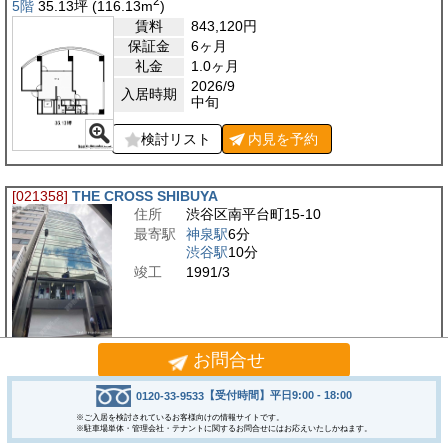
2
5階
35.13
坪
(116.13
m
)
賃料
843,120
円
保証金
6ヶ月
礼金
1.0ヶ月
2026/9
入居時期
中旬
検討リスト
内見を
予約
[021358]
THE CROSS SHIBUYA
住所
渋谷区南平台町15-10
最寄駅
神泉駅
6分
渋谷駅
10分
竣工
1991/3
MAC渋谷ビルは、渋谷エリアの利便性と、落ち着いて業務に取り組める環境
お問合せ
を兼ね備えたオフィスビルです。大通り沿いに面しており、来客時の案内が
しやすく、企業の存在感も示しやすい点が魅力です…
【受付時間】平日9:00 - 18:00
0120-33-9533
※ご入居を検討されているお客様向けの情報サイトです。
2
※駐車場単体・管理会社・テナントに関するお問合せにはお応えいたしかねます。
5階
26.38
坪
(87.23
m
)