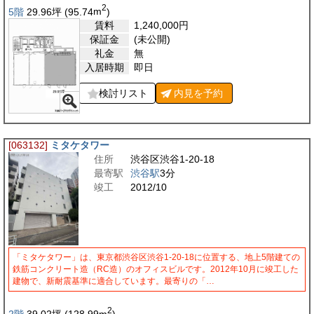
2
5階
29.96
坪
(95.74
m
)
賃料
1,240,000
円
保証金
(未公開)
礼金
無
入居時期
即日
検討リスト
内見を
予約
[063132]
ミタケタワー
住所
渋谷区渋谷1-20-18
最寄駅
渋谷駅
3分
竣工
2012/10
「ミタケタワー」は、東京都渋谷区渋谷1-20-18に位置する、地上5階建ての
鉄筋コンクリート造（RC造）のオフィスビルです。2012年10月に竣工した
建物で、新耐震基準に適合しています。最寄りの「…
2
2階
39.02
坪
(128.99
m
)