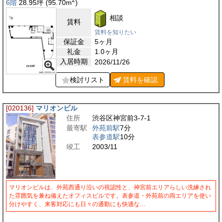
6階
28.95
坪
(95.70
m
)
相談
賃料
賃料を知りたい
保証金
5ヶ月
礼金
1.0ヶ月
入居時期
2026/11/26
検討リスト
賃料を
確認
[020136]
マリオンビル
住所
渋谷区神宮前3-7-1
最寄駅
外苑前駅
7分
表参道駅
10分
竣工
2003/11
マリオンビルは、外苑西通り沿いの視認性と、神宮前エリアらしい洗練され
た雰囲気を兼ね備えたオフィスビルです。表参道・外苑前の両エリアを使い
分けやすく、来客対応にも日々の通勤にも快適な…