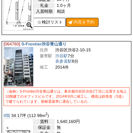
礼金
1.0ヶ月
入居時期
相談
検討リスト
内見を
予約
[064760]
S-Frontier渋谷青山通り
住所
渋谷区渋谷2-10-15
最寄駅
渋谷駅
7分
表参道駅
8分
竣工
2014/8
（仮称）S-Frontier渋谷青山通りは、東京都渋谷区渋谷2丁目に位置する地上
10階建てのオフィスビルです。2014年9月に竣工し、構造は鉄骨造（S造）
で建てられています。新耐震基準に適合しているの…
2
8階
34.17
坪
(112.98
m
)
賃料
1,640,160
円
保証金
無