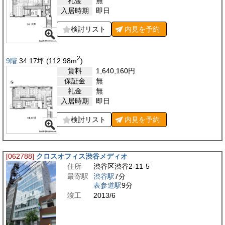
礼金
無
入居時期
即日
検討リスト
内見を
予約
2
9階
34.17
坪
(112.98
m
)
賃料
1,640,160
円
保証金
無
礼金
無
入居時期
即日
検討リスト
内見を
予約
[062788]
クロスオフィス渋谷メディオ
住所
渋谷区渋谷2-11-5
最寄駅
渋谷駅
7分
表参道駅
9分
竣工
2013/6