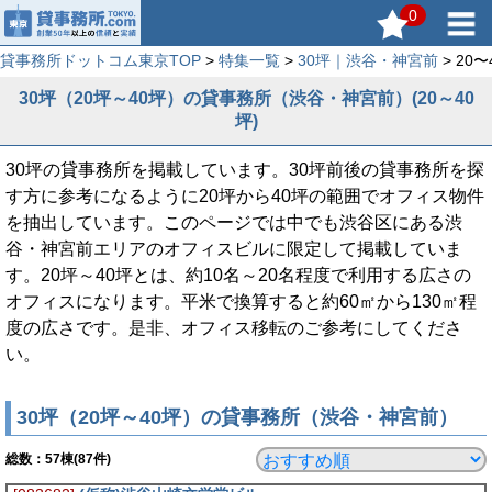
0
貸事務所ドットコム東京TOP
>
特集一覧
>
30坪｜渋谷・神宮前
> 2
30坪（20坪～40坪）の貸事務所（渋谷・神宮前）(20～40
坪)
30坪の貸事務所を掲載しています。30坪前後の貸事務所を探
す方に参考になるように20坪から40坪の範囲でオフィス物件
を抽出しています。このページでは中でも渋谷区にある渋
谷・神宮前エリアのオフィスビルに限定して掲載していま
す。20坪～40坪とは、約10名～20名程度で利用する広さの
オフィスになります。平米で換算すると約60㎡から130㎡程
度の広さです。是非、オフィス移転のご参考にしてくださ
い。
30坪（20坪～40坪）の貸事務所（渋谷・神宮前）
総数：
57
棟(87件)