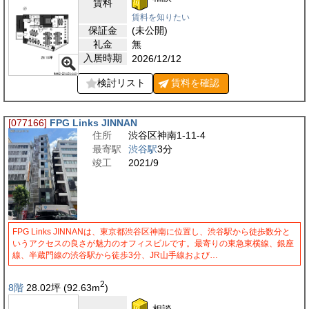
賃料
賃料を知りたい
保証金
(未公開)
礼金
無
入居時期
2026/12/12
検討リスト
賃料を
確認
[077166]
FPG Links JINNAN
住所
渋谷区神南1-11-4
最寄駅
渋谷駅
3分
竣工
2021/9
FPG Links JINNANは、東京都渋谷区神南に位置し、渋谷駅から徒歩数分と
いうアクセスの良さが魅力のオフィスビルです。最寄りの東急東横線、銀座
線、半蔵門線の渋谷駅から徒歩3分、JR山手線および…
2
8階
28.02
坪
(92.63
m
)
相談