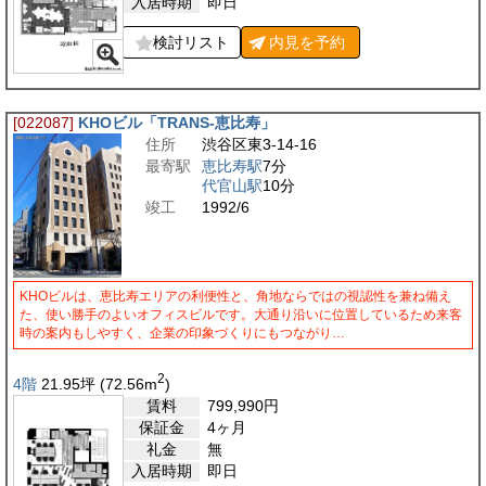
入居時期
即日
検討リスト
内見を
予約
[022087]
KHOビル「TRANS-恵比寿」
住所
渋谷区東3-14-16
最寄駅
恵比寿駅
7分
代官山駅
10分
竣工
1992/6
KHOビルは、恵比寿エリアの利便性と、角地ならではの視認性を兼ね備え
た、使い勝手のよいオフィスビルです。大通り沿いに位置しているため来客
時の案内もしやすく、企業の印象づくりにもつながり…
2
4階
21.95
坪
(72.56
m
)
賃料
799,990
円
保証金
4ヶ月
礼金
無
入居時期
即日