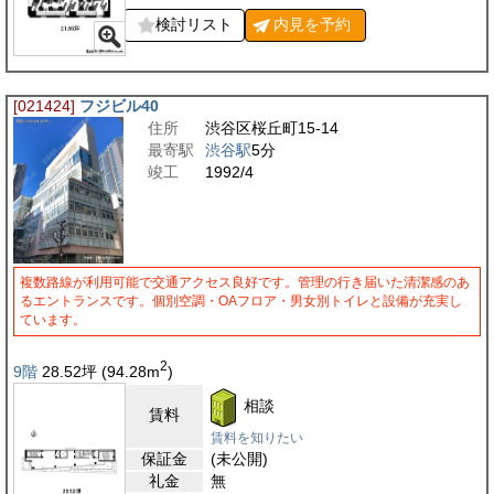
検討リスト
内見を
予約
[021424]
フジビル40
住所
渋谷区桜丘町15-14
最寄駅
渋谷駅
5分
竣工
1992/4
複数路線が利用可能で交通アクセス良好です。管理の行き届いた清潔感のあ
るエントランスです。個別空調・OAフロア・男女別トイレと設備が充実し
ています。
2
9階
28.52
坪
(94.28
m
)
相談
賃料
賃料を知りたい
保証金
(未公開)
礼金
無