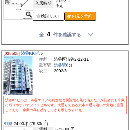
2026/12
入居時期
予定
検討リスト
内見を
予約
4
全
件を確認する
[038505]
渋谷KKビル
住所
渋谷区渋谷2-12-11
最寄駅
渋谷駅
8分
竣工
2002/3
渋谷KKビルは、渋谷エリアの利便性と視認性を兼ね備えた、来訪者にも印象
に残りやすいオフィスビルです。大通りである六本木通り沿いの角地に位置
しており、企業の存在感をしっかり示しやすい点…
2
B1階
24.00
坪
(79.33
m
)
賃料
672,000
円