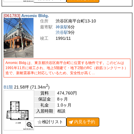
[061783]
Arromic Bldg.
住所
渋谷区南平台町13-10
最寄駅
神泉駅
6分
渋谷駅
9分
竣工
1991/11
Arromic Bldg.は、東京都渋谷区南平台町に位置する物件です。このビルは
1991年11月に竣工され、地上5階建て・地下2階のRC（鉄筋コンクリート）
造で、新耐震基準に対応しているため、安全性が高く…
2
B1階
21.58
坪
(71.34
m
)
賃料
474,760
円
保証金
8ヶ月
礼金
1.0ヶ月
入居時期
相談
検討リスト
内見を
予約