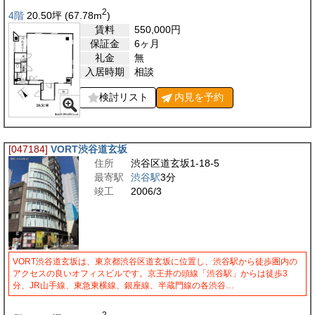
2
4階
20.50
坪
(67.78
m
)
賃料
550,000
円
保証金
6ヶ月
礼金
無
入居時期
相談
検討リスト
内見を
予約
[047184]
VORT渋谷道玄坂
住所
渋谷区道玄坂1-18-5
最寄駅
渋谷駅
3分
竣工
2006/3
VORT渋谷道玄坂は、東京都渋谷区道玄坂に位置し、渋谷駅から徒歩圏内の
アクセスの良いオフィスビルです。京王井の頭線「渋谷駅」からは徒歩3
分、JR山手線、東急東横線、銀座線、半蔵門線の各渋谷…
2