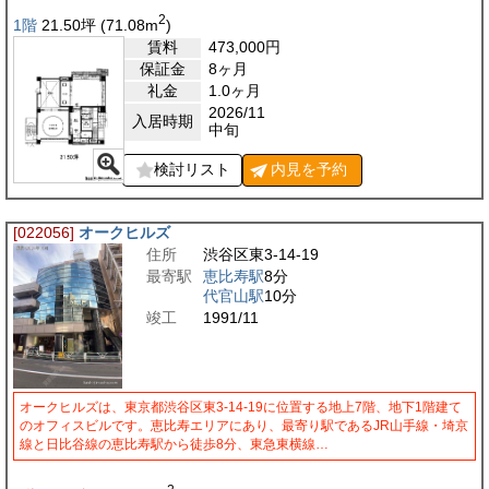
2
1階
21.50
坪
(71.08
m
)
賃料
473,000
円
保証金
8ヶ月
礼金
1.0ヶ月
2026/11
入居時期
中旬
検討リスト
内見を
予約
[022056]
オークヒルズ
住所
渋谷区東3-14-19
最寄駅
恵比寿駅
8分
代官山駅
10分
竣工
1991/11
オークヒルズは、東京都渋谷区東3-14-19に位置する地上7階、地下1階建て
のオフィスビルです。恵比寿エリアにあり、最寄り駅であるJR山手線・埼京
線と日比谷線の恵比寿駅から徒歩8分、東急東横線…