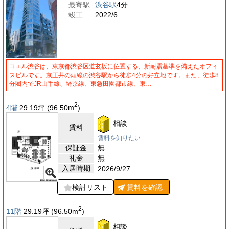
最寄駅
渋谷駅
4分
竣工
2022/6
コエル渋谷は、東京都渋谷区道玄坂に位置する、新耐震基準を備えたオフィ
スビルです。京王井の頭線の渋谷駅から徒歩4分の好立地です。また、徒歩8
分圏内でJR山手線、埼京線、東急田園都市線、東…
2
4階
29.19
坪
(96.50
m
)
相談
賃料
賃料を知りたい
保証金
無
礼金
無
入居時期
2026/9/27
検討リスト
賃料を
確認
2
11階
29.19
坪
(96.50
m
)
相談