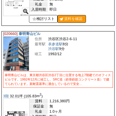
礼金
無
入居時期
即日
検討リスト
賃料を
確認
[020660]
泰明青山ビル
住所
渋谷区渋谷2-6-11
最寄駅
表参道駅
8分
渋谷駅
9分
竣工
1992/12
泰明青山ビルは、東京都渋谷区渋谷2丁目に位置する地上7階建てのオフィス
ビルです。1992年12月に竣工し、SRC造（鉄骨鉄筋コンクリート造）で建
てられています。新耐震基準に適合しているので安全…
2
3階
32.01
坪
(105.83
m
)
賃料
1,216,380
円
保証金
無
礼金
1.0ヶ月