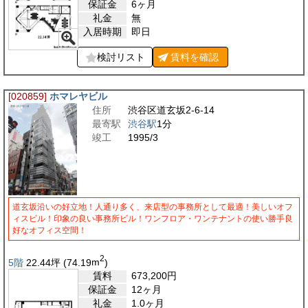
保証金
6ヶ月
礼金
無
入居時期
即日
検討リスト
賃料を
確認
[020859]
ホマレヤビル
住所
渋谷区道玄坂2-6-14
最寄駅
渋谷駅
1分
竣工
1995/3
道玄坂沿いの好立地！人通り多く、来店型の事務所として最適！美しいオフ
ィスビル！印象の良い事務所ビル！ワンフロア・ワンテナントの使い勝手良
好なオフィス空間！
2
5階
22.44
坪
(74.19
m
)
賃料
673,200
円
保証金
12ヶ月
礼金
1.0ヶ月