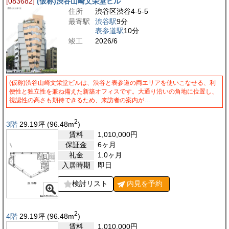
[083682]
(仮称)渋谷山崎文栄堂ビル
住所
渋谷区渋谷4-5-5
最寄駅
渋谷駅
9分
表参道駅
10分
竣工
2026/6
(仮称)渋谷山崎文栄堂ビルは、渋谷と表参道の両エリアを使いこなせる、利
便性と独立性を兼ね備えた新築オフィスです。大通り沿いの角地に位置し、
視認性の高さも期待できるため、来訪者の案内が…
2
3階
29.19
坪
(96.48
m
)
賃料
1,010,000
円
保証金
6ヶ月
礼金
1.0ヶ月
入居時期
即日
検討リスト
内見を
予約
2
4階
29.19
坪
(96.48
m
)
賃料
1,010,000
円