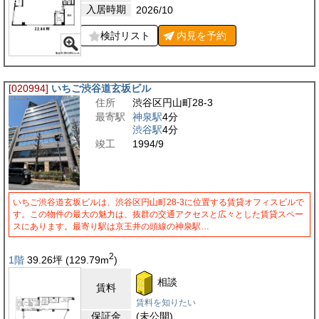
入居時期
2026/10
検討リスト
内見を
予約
[020994]
いちご渋谷道玄坂ビル
住所
渋谷区円山町28-3
最寄駅
神泉駅
4分
渋谷駅
4分
竣工
1994/9
いちご渋谷道玄坂ビルは、渋谷区円山町28-3に位置する賃貸オフィスビルで
す。この物件の最大の魅力は、抜群の交通アクセスと広々とした賃貸スペー
スにあります。最寄り駅は京王井の頭線の神泉駅…
2
1階
39.26
坪
(129.79
m
)
相談
賃料
賃料を知りたい
保証金
(未公開)