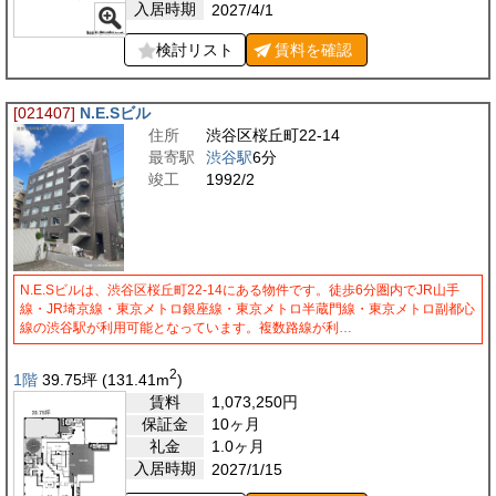
入居時期
2027/4/1
検討リスト
賃料を
確認
[021407]
N.E.Sビル
住所
渋谷区桜丘町22-14
最寄駅
渋谷駅
6分
竣工
1992/2
N.E.Sビルは、渋谷区桜丘町22-14にある物件です。徒歩6分圏内でJR山手
線・JR埼京線・東京メトロ銀座線・東京メトロ半蔵門線・東京メトロ副都心
線の渋谷駅が利用可能となっています。複数路線が利…
2
1階
39.75
坪
(131.41
m
)
賃料
1,073,250
円
保証金
10ヶ月
礼金
1.0ヶ月
入居時期
2027/1/15