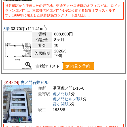
神谷町駅から徒歩１分の好立地、交通アクセス抜群のオフィスビル。ロイク
ラトン虎ノ門は、東京都港区虎ノ門4-1-9に位置する賃貸オフィスビルで
す。1989年に竣工した鉄骨鉄筋コンクリート造地上8…
2
3階
33.70
坪
(111.41
m
)
賃料
808,800
円
保証金
8ヶ月
礼金
無
2026/9
入居時期
下旬
検討リスト
内見を
予約
[014824]
虎ノ門石井ビル
住所
港区虎ノ門1-16-8
最寄駅
虎ノ門駅
1分
虎ノ門ヒルズ駅
1分
霞ヶ関駅
5分
竣工
1988/8