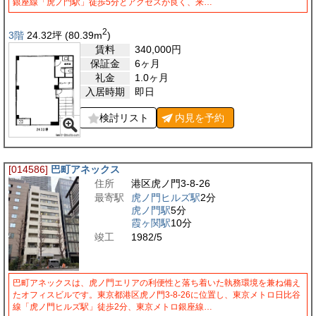
銀座線「虎ノ門駅」徒歩5分とアクセスが良く、来…
2
3階
24.32
坪
(80.39
m
)
賃料
340,000
円
保証金
6ヶ月
礼金
1.0ヶ月
入居時期
即日
検討リスト
内見を
予約
[014586]
巴町アネックス
住所
港区虎ノ門3-8-26
最寄駅
虎ノ門ヒルズ駅
2分
虎ノ門駅
5分
霞ヶ関駅
10分
竣工
1982/5
巴町アネックスは、虎ノ門エリアの利便性と落ち着いた執務環境を兼ね備え
たオフィスビルです。東京都港区虎ノ門3-8-26に位置し、東京メトロ日比谷
線「虎ノ門ヒルズ駅」徒歩2分、東京メトロ銀座線…