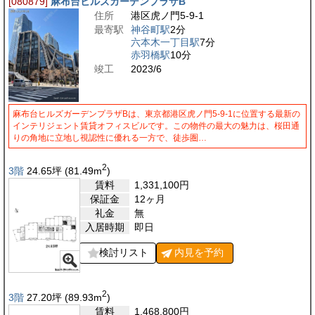
[080879]
麻布台ヒルズガーデンプラザB
住所
港区虎ノ門5-9-1
最寄駅
神谷町駅
2分
六本木一丁目駅
7分
赤羽橋駅
10分
竣工
2023/6
麻布台ヒルズガーデンプラザBは、東京都港区虎ノ門5-9-1に位置する最新の
インテリジェント賃貸オフィスビルです。この物件の最大の魅力は、桜田通
りの角地に立地し視認性に優れる一方で、徒歩圏…
2
3階
24.65
坪
(81.49
m
)
賃料
1,331,100
円
保証金
12ヶ月
礼金
無
入居時期
即日
検討リスト
内見を
予約
2
3階
27.20
坪
(89.93
m
)
賃料
1,468,800
円