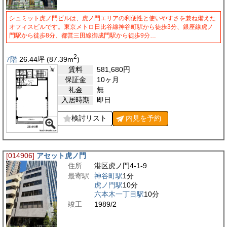
シュミット虎ノ門ビルは、虎ノ門エリアの利便性と使いやすさを兼ね備えた
オフィスビルです。東京メトロ日比谷線神谷町駅から徒歩3分、銀座線虎ノ
門駅から徒歩8分、都営三田線御成門駅から徒歩9分…
2
7階
26.44
坪
(87.39
m
)
賃料
581,680
円
保証金
10ヶ月
礼金
無
入居時期
即日
検討リスト
内見を
予約
[014906]
アセット虎ノ門
住所
港区虎ノ門4-1-9
最寄駅
神谷町駅
1分
虎ノ門駅
10分
六本木一丁目駅
10分
竣工
1989/2