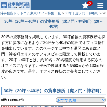
0
貸事務所ドットコム東京TOP
>
特集一覧
>
30坪｜虎ノ門・神谷町
> 
30坪（20坪～40坪）の貸事務所（虎ノ門・神谷町）(20～
40坪)
30坪の貸事務所を掲載しています。30坪前後の貸事務所を探
す方に参考になるように20坪から40坪の範囲でオフィス物件
を抽出しています。このページでは中でも港区にある虎ノ
門・神谷町エリアのオフィスビルに限定して掲載していま
す。20坪～40坪とは、約10名～20名程度で利用する広さの
オフィスになります。平米で換算すると約60㎡から130㎡程
度の広さです。是非、オフィス移転のご参考にしてくださ
い。
30坪（20坪～40坪）の貸事務所（虎ノ門・神谷町）
総数：
15
棟(17件)