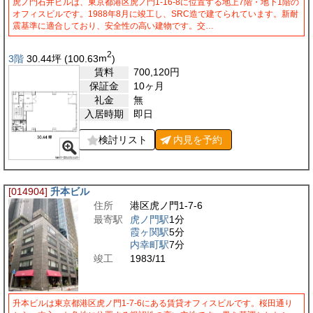
虎ノ門石井ビルは、東京都港区虎ノ門1-16-8に位置する地上7階・地下1階の
オフィスビルです。1988年8月に竣工し、SRC造で建てられています。新耐
震基準に適合しており、安全性の高い建物です。交…
2
3階
30.44
坪
(100.63
m
)
賃料
700,120
円
保証金
10ヶ月
礼金
無
入居時期
即日
検討リスト
内見を
予約
[014904]
升本ビル
住所
港区虎ノ門1-7-6
最寄駅
虎ノ門駅
1分
霞ヶ関駅
5分
内幸町駅
7分
竣工
1983/11
升本ビルは東京都港区虎ノ門1-7-6にある賃貸オフィスビルです。桜田通り