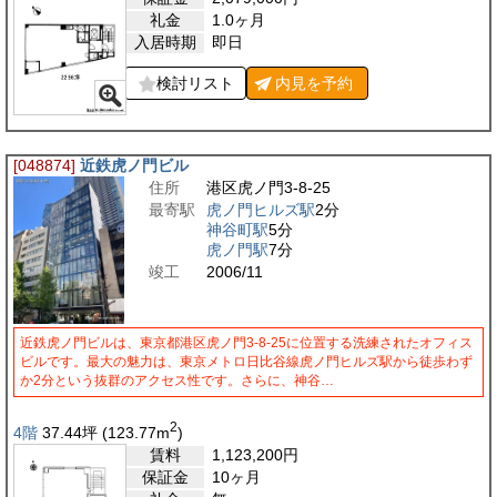
礼金
1.0ヶ月
入居時期
即日
検討リスト
内見を
予約
[048874]
近鉄虎ノ門ビル
住所
港区虎ノ門3-8-25
最寄駅
虎ノ門ヒルズ駅
2分
神谷町駅
5分
虎ノ門駅
7分
竣工
2006/11
近鉄虎ノ門ビルは、東京都港区虎ノ門3-8-25に位置する洗練されたオフィス
ビルです。最大の魅力は、東京メトロ日比谷線虎ノ門ヒルズ駅から徒歩わず
か2分という抜群のアクセス性です。さらに、神谷…
2
4階
37.44
坪
(123.77
m
)
賃料
1,123,200
円
保証金
10ヶ月