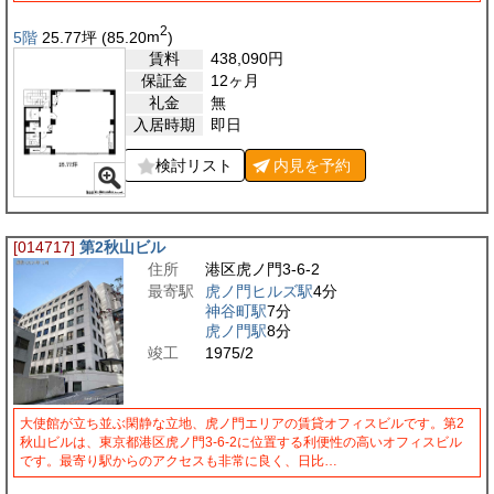
2
5階
25.77
坪
(85.20
m
)
賃料
438,090
円
保証金
12ヶ月
礼金
無
入居時期
即日
検討リスト
内見を
予約
[014717]
第2秋山ビル
住所
港区虎ノ門3-6-2
最寄駅
虎ノ門ヒルズ駅
4分
神谷町駅
7分
虎ノ門駅
8分
竣工
1975/2
大使館が立ち並ぶ閑静な立地、虎ノ門エリアの賃貸オフィスビルです。第2
秋山ビルは、東京都港区虎ノ門3-6-2に位置する利便性の高いオフィスビル
です。最寄り駅からのアクセスも非常に良く、日比…