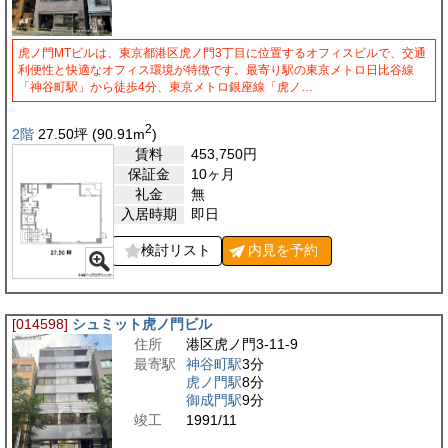
虎ノ門MTビルは、東京都港区虎ノ門3丁目に位置するオフィスビルで、交通
利便性と快適なオフィス環境が特徴です。最寄り駅の東京メトロ日比谷線
「神谷町駅」から徒歩4分、東京メトロ銀座線「虎ノ…
2
2階
27.50
坪
(90.91
m
)
賃料
453,750
円
保証金
10ヶ月
礼金
無
入居時期
即日
検討リスト
内見を
予約
[014598]
シュミット虎ノ門ビル
住所
港区虎ノ門3-11-9
最寄駅
神谷町駅
3分
虎ノ門駅
8分
御成門駅
9分
竣工
1991/11