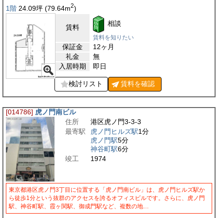
2
1階
24.09
坪
(79.64
m
)
相談
賃料
賃料を知りたい
保証金
12ヶ月
礼金
無
入居時期
即日
検討リスト
賃料を
確認
[014786]
虎ノ門南ビル
住所
港区虎ノ門3-3-3
最寄駅
虎ノ門ヒルズ駅
1分
虎ノ門駅
5分
神谷町駅
6分
竣工
1974
東京都港区虎ノ門3丁目に位置する「虎ノ門南ビル」は、虎ノ門ヒルズ駅か
ら徒歩1分という抜群のアクセスを誇るオフィスビルです。さらに、虎ノ門
駅、神谷町駅、霞ヶ関駅、御成門駅など、複数の地…