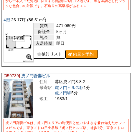
から一本入った角地に位置する視認性の高い立地です。黒を基調としたシッ
クな色合いの外観です。石造りの高級感があるエン…
2
4階
26.17
坪
(86.51
m
)
賃料
471,060
円
保証金
5ヶ月
礼金
無
入居時期
即日
検討リスト
内見を
予約
[059739]
虎ノ門吾妻ビル
住所
港区虎ノ門3-8-2
最寄駅
虎ノ門ヒルズ駅
1分
虎ノ門駅
5分
竣工
1983/1
虎ノ門吾妻ビルは、虎ノ門エリアの利便性と使いやすさを兼ね備えたオフィ
スビルです。東京メトロ日比谷線「虎ノ門ヒルズ駅」徒歩1分、東京メトロ