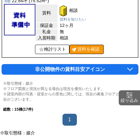
3階
22.84
坪
(75.52
m
)
相談
賃料
賃料を知りたい
保証金
12ヶ月
礼金
無
入居時期
相談
検討リスト
賃料を
確認
非公開物件の賃料目安アイコン
※取引態様：媒介
※フロア図面と現況が異なる場合は現況を優先いたします。
※貸室内部の写真・貸室からの景色に関しては、現在の募集フロアと異なる場
合がございます。
絞り込み
総数：
15
棟(17件)
1
※取引態様：媒介