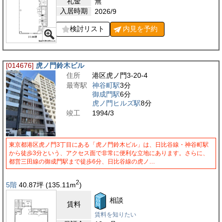
礼金
無
入居時期
2026/9
検討リスト
内見を
予約
[014676]
虎ノ門鈴木ビル
住所
港区虎ノ門3-20-4
最寄駅
神谷町駅
3分
御成門駅
6分
虎ノ門ヒルズ駅
8分
竣工
1994/3
東京都港区虎ノ門3丁目にある「虎ノ門鈴木ビル」は、日比谷線・神谷町駅
から徒歩3分という、アクセス面で非常に便利な立地にあります。さらに、
都営三田線の御成門駅まで徒歩6分、日比谷線の虎ノ…
2
5階
40.87
坪
(135.11
m
)
相談
賃料
賃料を知りたい