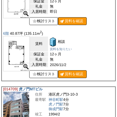
保証金
12ヶ月
礼金
無
入居時期
即日
検討リスト
賃料を
確認
2
6階
40.87
坪
(135.11
m
)
相談
賃料
賃料を知りたい
保証金
12ヶ月
礼金
無
入居時期
2026/11/2
検討リスト
賃料を
確認
[014709]
虎ノ門MTビル
住所
港区虎ノ門3-10-3
最寄駅
神谷町駅
4分
虎ノ門駅
7分
御成門駅
7分
竣工
1994/2