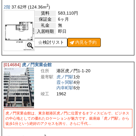
2
2階
37.62
坪
(124.36
m
)
賃料
583,110
円
保証金
6ヶ月
礼金
無
入居時期
即日
検討リスト
内見を
予約
[014684]
虎ノ門実業会館
住所
港区虎ノ門1-1-20
最寄駅
虎ノ門駅
1分
霞ヶ関駅
4分
内幸町駅
6分
竣工
1962
虎ノ門実業会館は、東京都港区虎ノ門に位置するオフィスビルで、ビジネス
の中心地としての優れたロケーションが魅力です。銀座線「虎ノ門駅」から
徒歩1分という絶好のアクセスを誇り、さらに千代…