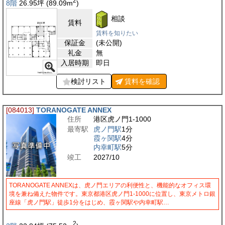
2
8階
26.95
坪
(89.09
m
)
相談
賃料
賃料を知りたい
保証金
(未公開)
礼金
無
入居時期
即日
検討リスト
賃料を
確認
[084013]
TORANOGATE ANNEX
住所
港区虎ノ門1-1000
最寄駅
虎ノ門駅
1分
霞ヶ関駅
4分
内幸町駅
5分
竣工
2027/10
TORANOGATE ANNEXは、虎ノ門エリアの利便性と、機能的なオフィス環
境を兼ね備えた物件です。東京都港区虎ノ門1-1000に位置し、東京メトロ銀
座線「虎ノ門駅」徒歩1分をはじめ、霞ヶ関駅や内幸町駅…
2