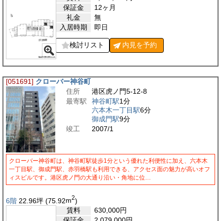
保証金
12ヶ月
礼金
無
入居時期
即日
検討リスト
内見を
予約
[051691]
クローバー神谷町
住所
港区虎ノ門5-12-8
最寄駅
神谷町駅
1分
六本木一丁目駅
6分
御成門駅
9分
竣工
2007/1
クローバー神谷町は、神谷町駅徒歩1分という優れた利便性に加え、六本木
一丁目駅、御成門駅、赤羽橋駅も利用できる、アクセス面の魅力が高いオフ
ィスビルです。港区虎ノ門の大通り沿い・角地に位…
2
6階
22.96
坪
(75.92
m
)
賃料
630,000
円
保証金
2,079,000
円