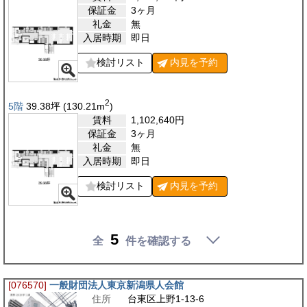
保証金
3ヶ月
礼金
無
入居時期
即日
検討リスト
内見を
予約
2
5階
39.38
坪
(130.21
m
)
賃料
1,102,640
円
保証金
3ヶ月
礼金
無
入居時期
即日
検討リスト
内見を
予約
5
全
件を確認する
[076570]
一般財団法人東京新潟県人会館
住所
台東区上野1-13-6