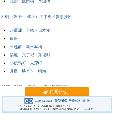
九段・飯田橋・水道橋
30坪（20坪～40坪）の中央区貸事務所
八重洲・京橋・日本橋
銀座
三越前・新日本橋
築地・八丁堀・茅場町
小伝馬町・人形町
月島・勝どき・晴海
30坪（20坪～40坪）の港区貸事務所
お問合せ
新橋・西新橋・汐留
【受付時間】平日9:00 - 18:00
0120-33-9533
※ご入居を検討されているお客様向けの情報サイトです。
虎ノ門・神谷町
※駐車場単体・管理会社・テナントに関するお問合せにはお応えいたしかねます。