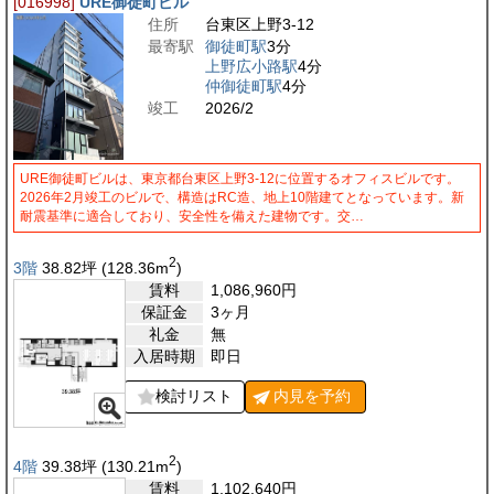
[016998]
URE御徒町ビル
住所
台東区上野3-12
最寄駅
御徒町駅
3分
上野広小路駅
4分
仲御徒町駅
4分
竣工
2026/2
URE御徒町ビルは、東京都台東区上野3-12に位置するオフィスビルです。
2026年2月竣工のビルで、構造はRC造、地上10階建てとなっています。新
耐震基準に適合しており、安全性を備えた建物です。交…
2
3階
38.82
坪
(128.36
m
)
賃料
1,086,960
円
保証金
3ヶ月
礼金
無
入居時期
即日
検討リスト
内見を
予約
2
4階
39.38
坪
(130.21
m
)
賃料
1,102,640
円