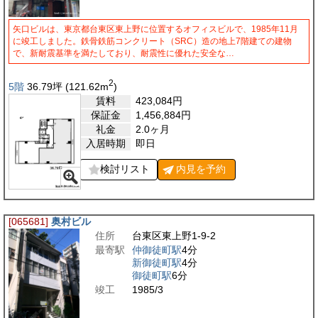
矢口ビルは、東京都台東区東上野に位置するオフィスビルで、1985年11月
に竣工しました。鉄骨鉄筋コンクリート（SRC）造の地上7階建ての建物
で、新耐震基準を満たしており、耐震性に優れた安全な…
2
5階
36.79
坪
(121.62
m
)
賃料
423,084
円
保証金
1,456,884
円
礼金
2.0ヶ月
入居時期
即日
検討リスト
内見を
予約
[065681]
奥村ビル
住所
台東区東上野1-9-2
最寄駅
仲御徒町駅
4分
新御徒町駅
4分
御徒町駅
6分
竣工
1985/3