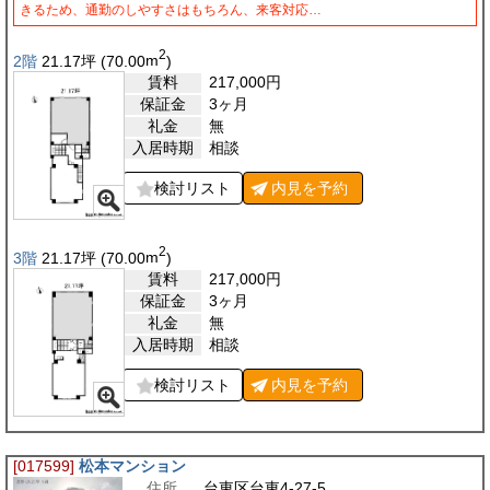
きるため、通勤のしやすさはもちろん、来客対応…
2
2階
21.17
坪
(70.00
m
)
賃料
217,000
円
保証金
3ヶ月
礼金
無
入居時期
相談
検討リスト
内見を
予約
2
3階
21.17
坪
(70.00
m
)
賃料
217,000
円
保証金
3ヶ月
礼金
無
入居時期
相談
検討リスト
内見を
予約
[017599]
松本マンション
住所
台東区台東4-27-5