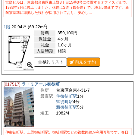
宮島ビルは、東京都台東区東上野3丁目15番3号に位置するオフィスビルで、
1983年8月に竣工しました。構造はS造（鉄骨造）で、地上5階建てです。新
耐震基準に準拠した設計が採用されており、安心し…
2
1階
20.94
坪
(69.22
m
)
賃料
359,100
円
保証金
4ヶ月
礼金
1.0ヶ月
入居時期
相談
検討リスト
内見を
予約
[017517]
ラ・ミアール御徒町
住所
台東区台東4-31-7
最寄駅
仲御徒町駅
1分
御徒町駅
4分
新御徒町駅
5分
竣工
1982/4
仲御徒町駅、上野御徒町駅、御徒町駅などの複数路線が利用可能です。春日