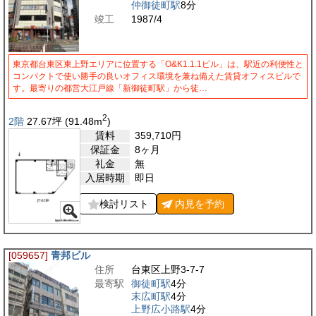
仲御徒町駅
8分
竣工
1987/4
東京都台東区東上野エリアに位置する「O&K1.1.1ビル」は、駅近の利便性と
コンパクトで使い勝手の良いオフィス環境を兼ね備えた賃貸オフィスビルで
す。最寄りの都営大江戸線「新御徒町駅」から徒…
2
2階
27.67
坪
(91.48
m
)
賃料
359,710
円
保証金
8ヶ月
礼金
無
入居時期
即日
検討リスト
内見を
予約
[059657]
青邦ビル
住所
台東区上野3-7-7
最寄駅
御徒町駅
4分
末広町駅
4分
上野広小路駅
4分