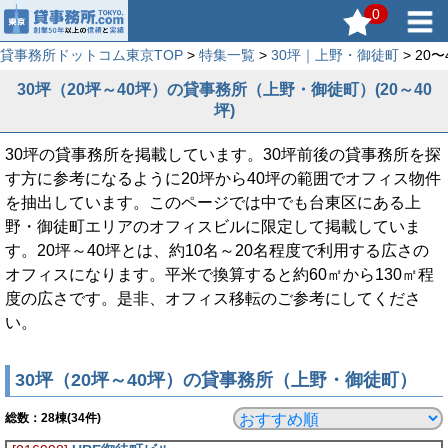
0
貸事務所ドットコム東京TOP
>
特集一覧
>
30坪｜上野・御徒町
> 2
30坪（20坪～40坪）の貸事務所（上野・御徒町）(20～40
坪)
30坪の貸事務所を掲載しています。30坪前後の貸事務所を探
す方に参考になるように20坪から40坪の範囲でオフィス物件
を抽出しています。このページでは中でも台東区にある上
野・御徒町エリアのオフィスビルに限定して掲載していま
す。20坪～40坪とは、約10名～20名程度で利用する広さの
オフィスになります。平米で換算すると約60㎡から130㎡程
度の広さです。是非、オフィス移転のご参考にしてくださ
い。
30坪（20坪～40坪）の貸事務所（上野・御徒町）
総数：
28
棟(34件)