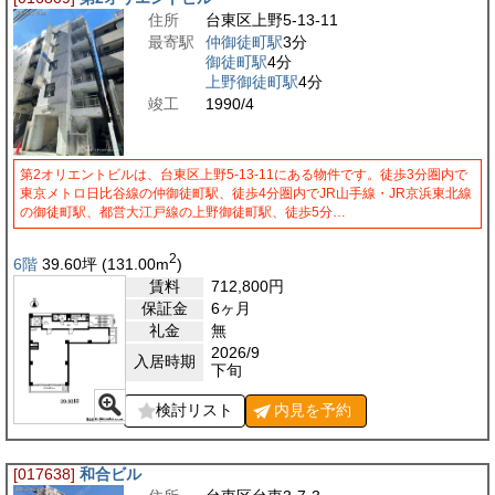
住所
台東区上野5-13-11
最寄駅
仲御徒町駅
3分
御徒町駅
4分
上野御徒町駅
4分
竣工
1990/4
第2オリエントビルは、台東区上野5-13-11にある物件です。徒歩3分圏内で
東京メトロ日比谷線の仲御徒町駅、徒歩4分圏内でJR山手線・JR京浜東北線
の御徒町駅、都営大江戸線の上野御徒町駅、徒歩5分…
2
6階
39.60
坪
(131.00
m
)
賃料
712,800
円
保証金
6ヶ月
礼金
無
2026/9
入居時期
下旬
検討リスト
内見を
予約
[017638]
和合ビル