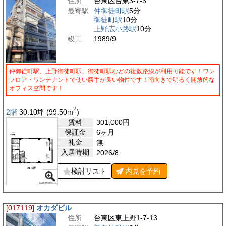
住所
台東区台東3-7-3
最寄駅
仲御徒町駅
5分
御徒町駅
10分
上野広小路駅
10分
竣工
1989/9
仲御徒町駅、上野御徒町駅、御徒町駅などの複数路線が利用可能です！ワン
フロア・ワンテナントで使い勝手が良い物件です！南向きで明るく開放的な
オフィス空間です！
2
2階
30.10
坪
(99.50
m
)
賃料
301,000
円
保証金
6ヶ月
礼金
無
入居時期
2026/8
検討リスト
内見を
予約
[017119]
オカダビル
住所
台東区東上野1-7-13