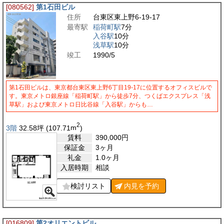
[080562]
第1石田ビル
住所
台東区東上野6-19-17
最寄駅
稲荷町駅
7分
入谷駅
10分
浅草駅
10分
竣工
1990/5
第1石田ビルは、東京都台東区東上野6丁目19-17に位置するオフィスビルで
す。東京メトロ銀座線「稲荷町駅」から徒歩7分、つくばエクスプレス「浅
草駅」および東京メトロ日比谷線「入谷駅」からも…
2
3階
32.58
坪
(107.71
m
)
賃料
390,000
円
保証金
3ヶ月
礼金
1.0ヶ月
入居時期
相談
検討リスト
内見を
予約
[016809]
第2オリエントビル