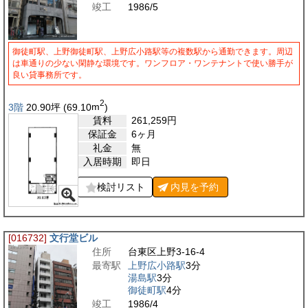
竣工
1986/5
御徒町駅、上野御徒町駅、上野広小路駅等の複数駅から通勤できます。周辺
は車通りの少ない閑静な環境です。ワンフロア・ワンテナントで使い勝手が
良い貸事務所です。
2
3階
20.90
坪
(69.10
m
)
賃料
261,259
円
保証金
6ヶ月
礼金
無
入居時期
即日
検討リスト
内見を
予約
[016732]
文行堂ビル
住所
台東区上野3-16-4
最寄駅
上野広小路駅
3分
湯島駅
3分
御徒町駅
4分
竣工
1986/4