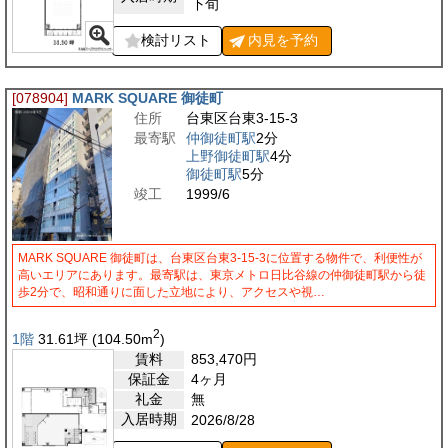
下旬
検討リスト
内見を
予約
[078904]
MARK SQUARE 御徒町
住所
台東区台東3-15-3
最寄駅
仲御徒町駅
2分
上野御徒町駅
4分
御徒町駅
5分
竣工
1999/6
MARK SQUARE 御徒町は、台東区台東3-15-3に位置する物件で、利便性が
高いエリアにあります。最寄駅は、東京メトロ日比谷線の仲御徒町駅から徒
歩2分で、昭和通りに面した立地により、アクセスや視…
2
1階
31.61
坪
(104.50
m
)
賃料
853,470
円
保証金
4ヶ月
礼金
無
入居時期
2026/8/28