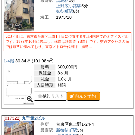
最寄駅
湯島駅
2分
上野広小路駅
5分
御徒町駅
6分
竣工
1973/10
LCJビルは、東京都台東区上野1丁目に位置する地上4階建てのオフィスビル
です。1973年10月に竣工し、構造は鉄骨造（S造）です。交通アクセスの面
では非常に優れており、東京メトロ千代田線「湯島…
2
1-4階
30.84
坪
(101.98
m
)
賃料
600,000
円
保証金
8ヶ月
礼金
1.0ヶ月
入居時期
相談
検討リスト
内見を
予約
[017322]
丸千第2ビル
住所
台東区東上野1-24-4
最寄駅
新御徒町駅
3分