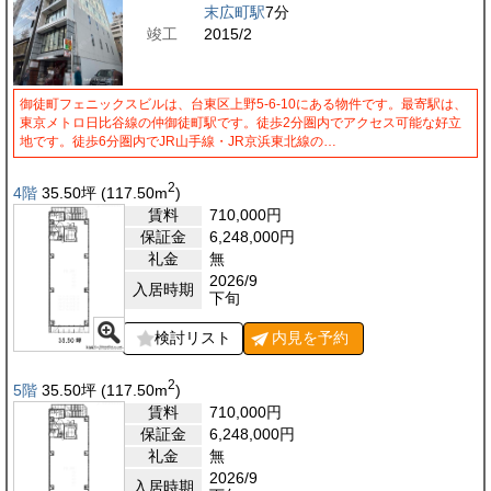
末広町駅
7分
竣工
2015/2
御徒町フェニックスビルは、台東区上野5-6-10にある物件です。最寄駅は、
東京メトロ日比谷線の仲御徒町駅です。徒歩2分圏内でアクセス可能な好立
地です。徒歩6分圏内でJR山手線・JR京浜東北線の…
2
4階
35.50
坪
(117.50
m
)
賃料
710,000
円
保証金
6,248,000
円
礼金
無
2026/9
入居時期
下旬
検討リスト
内見を
予約
2
5階
35.50
坪
(117.50
m
)
賃料
710,000
円
保証金
6,248,000
円
礼金
無
2026/9
入居時期