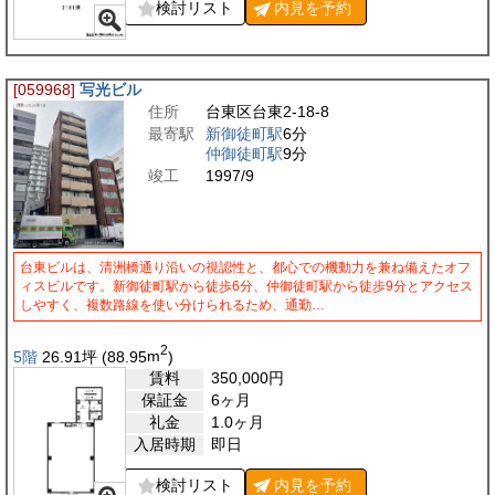
検討リスト
内見を
予約
[059968]
写光ビル
住所
台東区台東2-18-8
最寄駅
新御徒町駅
6分
仲御徒町駅
9分
竣工
1997/9
台東ビルは、清洲橋通り沿いの視認性と、都心での機動力を兼ね備えたオフ
ィスビルです。新御徒町駅から徒歩6分、仲御徒町駅から徒歩9分とアクセス
しやすく、複数路線を使い分けられるため、通勤…
2
5階
26.91
坪
(88.95
m
)
賃料
350,000
円
保証金
6ヶ月
礼金
1.0ヶ月
入居時期
即日
検討リスト
内見を
予約