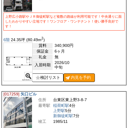
上野広小路駅やＪＲ御徒町駅など複数の路線が利用可能です！中央通りに面
したわかりやすい立地です！ワンフロア・ワンテナント！使い勝手良好で
す！
2
6階
24.35
坪
(80.49
m
)
賃料
340,900
円
保証金
6ヶ月
礼金
無
2026/10
入居時期
中旬
検討リスト
内見を
予約
[017259]
矢口ビル
住所
台東区東上野3-8-7
最寄駅
稲荷町駅
4分
上野駅
5分
新御徒町駅
7分
竣工
1985/11