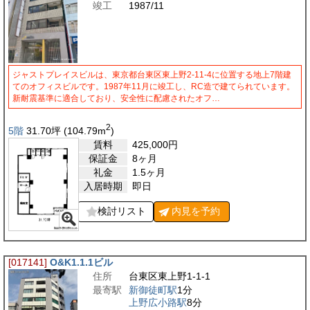
竣工
1987/11
ジャストプレイスビルは、東京都台東区東上野2-11-4に位置する地上7階建
てのオフィスビルです。1987年11月に竣工し、RC造で建てられています。
新耐震基準に適合しており、安全性に配慮されたオフ…
2
5階
31.70
坪
(104.79
m
)
賃料
425,000
円
保証金
8ヶ月
礼金
1.5ヶ月
入居時期
即日
検討リスト
内見を
予約
[017141]
O&K1.1.1ビル
住所
台東区東上野1-1-1
最寄駅
新御徒町駅
1分
上野広小路駅
8分