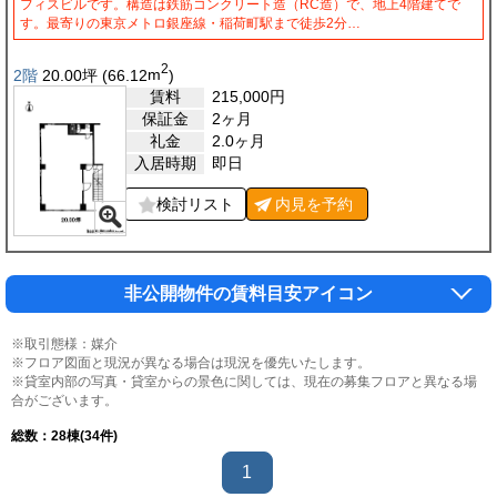
フィスビルです。構造は鉄筋コンクリート造（RC造）で、地上4階建てで
す。最寄りの東京メトロ銀座線・稲荷町駅まで徒歩2分…
2
2階
20.00
坪
(66.12
m
)
賃料
215,000
円
保証金
2ヶ月
礼金
2.0ヶ月
入居時期
即日
検討リスト
内見を
予約
非公開物件の賃料目安アイコン
※取引態様：媒介
※フロア図面と現況が異なる場合は現況を優先いたします。
※貸室内部の写真・貸室からの景色に関しては、現在の募集フロアと異なる場
合がございます。
総数：
28
棟(34件)
1