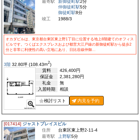
最寄駅
新御徒町駅
2分
仲御徒町駅
5分
御徒町駅
8分
竣工
1988/3
オカダビルは、東京都台東区東上野1丁目に位置する地上8階建てのオフィス
ビルです。つくばエクスプレスおよび都営大江戸線の新御徒町駅から徒歩2
分と非常に利便性の高い立地にあり、日比谷線仲御…
2
3階
32.80
坪
(108.43
m
)
賃料
426,400
円
保証金
2,381,280
円
礼金
無
入居時期
相談
検討リスト
内見を
予約
[017414]
ジャストプレイスビル
住所
台東区東上野2-11-4
最寄駅
上野駅
5分