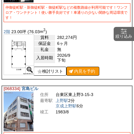
仲御徒町駅・新御徒町駅・御徒町駅などの複数路線が利用可能です！ワンフ
ロア・ワンテナント！使い勝手良好です！車通りの少ない閑静な周辺環境で
す！
2
2階
23.00
坪
(76.03
m
)
絞り込み
賃料
282,274
円
保証金
6ヶ月
礼金
無
2026/9
入居時期
下旬
検討リスト
内見を
予約
[068334]
宮島ビル
住所
台東区東上野3-15-3
最寄駅
上野駅
2分
京成上野駅
6分
竣工
1983/8