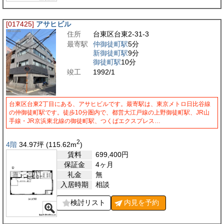
[017425]
アサヒビル
住所
台東区台東2-31-3
最寄駅
仲御徒町駅
5分
新御徒町駅
9分
御徒町駅
10分
竣工
1992/1
台東区台東2丁目にある、アサヒビルです。最寄駅は、東京メトロ日比谷線
の仲御徒町駅です。徒歩10分圏内で、都営大江戸線の上野御徒町駅、JR山
手線・JR京浜東北線の御徒町駅、つくばエクスプレス…
2
4階
34.97
坪
(115.62
m
)
賃料
699,400
円
保証金
4ヶ月
礼金
無
入居時期
相談
検討リスト
内見を
予約