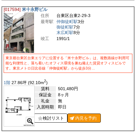
[017594]
米十永野ビル
住所
台東区台東2-29-3
最寄駅
仲御徒町駅
3分
御徒町駅
7分
末広町駅
8分
竣工
1991/1
東京都台東区台東エリアに位置する「米十永野ビル」は、複数路線が利用可
能な利便性と、落ち着いたオフィス環境を兼ね備えた賃貸オフィスビルで
す。東京メトロ日比谷線「仲御徒町駅」から徒歩3分…
2
1階
27.86
坪
(92.10
m
)
賃料
501,480
円
保証金
8ヶ月
礼金
無
入居時期
即日
検討リスト
内見を
予約