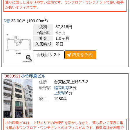
通りに面した分かりやすい立地です。ワンフロア・ワンテナントで使い勝手
が良いオフィスです。
2
5階
33.00
坪
(109.09
m
)
賃料
87,818
円
保証金
6ヶ月
礼金
1.0ヶ月
入居時期
即日
検討リスト
内見を
予約
[083992]
小竹印刷ビル
住所
台東区東上野5-7-2
最寄駅
稲荷町駅
5分
上野駅
6分
竣工
1980/4
小竹印刷ビルは、上野エリアの利便性を活かしながら、落ち着いて業務に取
り組めるワンフロア・ワンテナントのオフィスビルです。複数路線が利用で