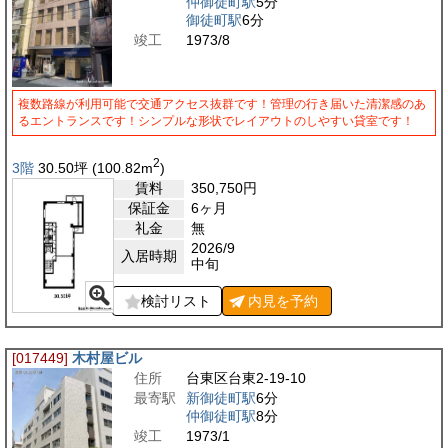
仲御徒町駅
5分
御徒町駅
6分
竣工
1973/8
複数路線が利用可能で交通アクセス抜群です！管理の行き届いた清潔感のあ
るエントランスです！シンプルな形状でレイアウトのしやすい貸室です！
2
3階
30.50
坪
(100.82
m
)
賃料
350,750
円
保証金
6ヶ月
礼金
無
2026/9
入居時期
中旬
検討リスト
内見を
予約
[017449]
木村屋ビル
住所
台東区台東2-19-10
最寄駅
新御徒町駅
6分
仲御徒町駅
8分
竣工
1973/1