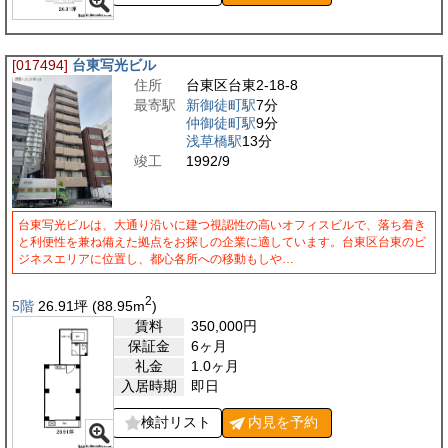
[017494]
台東写光ビル
住所
台東区台東2-18-8
最寄駅
新御徒町駅
7分
仲御徒町駅
9分
浅草橋駅
13分
竣工
1992/9
台東写光ビルは、大通り沿いに建つ視認性の高いオフィスビルで、落ち着き
と利便性を兼ね備えた拠点をお探しの企業に適しています。台東区台東のビ
ジネスエリアに位置し、都心各所への移動もしや…
2
5階
26.91
坪
(88.95
m
)
賃料
350,000
円
保証金
6ヶ月
礼金
1.0ヶ月
入居時期
即日
検討リスト
内見を
予約