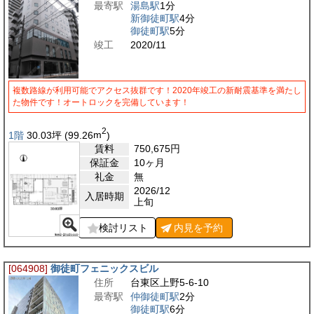
最寄駅
湯島駅
1分
新御徒町駅
4分
御徒町駅
5分
竣工
2020/11
複数路線が利用可能でアクセス抜群です！2020年竣工の新耐震基準を満たし
た物件です！オートロックを完備しています！
2
1階
30.03
坪
(99.26
m
)
賃料
750,675
円
保証金
10ヶ月
礼金
無
2026/12
入居時期
上旬
検討リスト
内見を
予約
[064908]
御徒町フェニックスビル
住所
台東区上野5-6-10
最寄駅
仲御徒町駅
2分
御徒町駅
6分