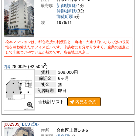
最寄駅
新御徒町駅
1分
仲御徒町駅
3分
御徒町駅
5分
竣工
1976/11
松本マンションは、都心近接の利便性と、角地・大通り沿いならではの視認
性を兼ね備えたオフィスビルです。来訪者にも分かりやすく、企業の拠点と
して印象づけやすい点が魅力です。所在地は東京…
2
2階
28.00
坪
(92.50
m
)
賃料
308,000
円
保証金
6ヶ月
礼金
無
入居時期
即日
検討リスト
内見を
予約
[082909]
LCJビル
住所
台東区上野1-8-6