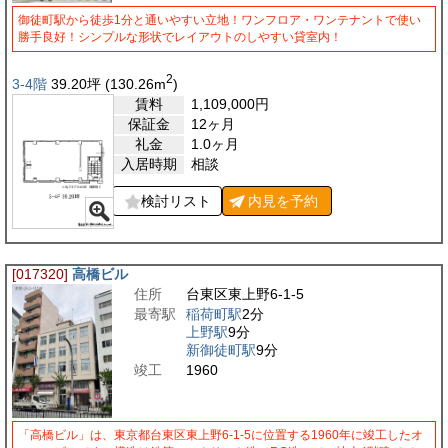
御徒町駅から徒歩1分と通いやすい立地！ワンフロア・ワンテナントで使い
勝手良好！シンプルな形状でレイアウトのしやすい貸室内！
2
3-4階
39.20
坪
(130.26
m
)
賃料
1,109,000
円
保証金
12ヶ月
礼金
1.0ヶ月
入居時期
相談
検討リスト
内見を
予約
[017320]
高橋ビル
住所
台東区東上野6-1-5
最寄駅
稲荷町駅
2分
上野駅
9分
新御徒町駅
9分
竣工
1960
「高橋ビル」は、東京都台東区東上野6-1-5に位置する1960年に竣工したオ