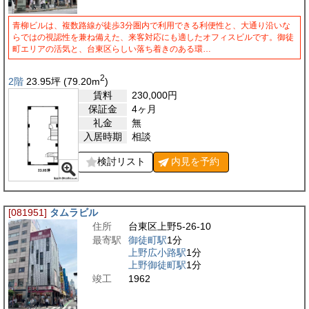
青柳ビルは、複数路線が徒歩3分圏内で利用できる利便性と、大通り沿いな
らではの視認性を兼ね備えた、来客対応にも適したオフィスビルです。御徒
町エリアの活気と、台東区らしい落ち着きのある環…
2
2階
23.95
坪
(79.20
m
)
賃料
230,000
円
保証金
4ヶ月
礼金
無
入居時期
相談
検討リスト
内見を
予約
[081951]
タムラビル
住所
台東区上野5-26-10
最寄駅
御徒町駅
1分
上野広小路駅
1分
上野御徒町駅
1分
竣工
1962