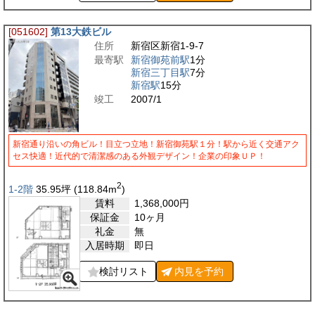
[051602]
第13大鉄ビル
住所
新宿区新宿1-9-7
最寄駅
新宿御苑前駅
1分
新宿三丁目駅
7分
新宿駅
15分
竣工
2007/1
新宿通り沿いの角ビル！目立つ立地！新宿御苑駅１分！駅から近く交通アク
セス快適！近代的で清潔感のある外観デザイン！企業の印象ＵＰ！
2
1-2階
35.95
坪
(118.84
m
)
賃料
1,368,000
円
保証金
10ヶ月
礼金
無
入居時期
即日
検討リスト
内見を
予約