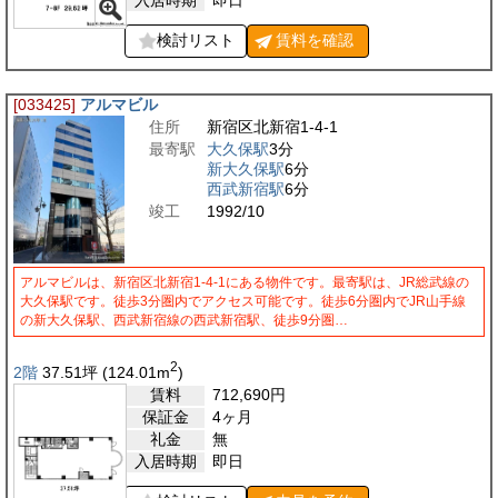
検討リスト
賃料を
確認
[033425]
アルマビル
住所
新宿区北新宿1-4-1
最寄駅
大久保駅
3分
新大久保駅
6分
西武新宿駅
6分
竣工
1992/10
アルマビルは、新宿区北新宿1-4-1にある物件です。最寄駅は、JR総武線の
大久保駅です。徒歩3分圏内でアクセス可能です。徒歩6分圏内でJR山手線
の新大久保駅、西武新宿線の西武新宿駅、徒歩9分圏…
2
2階
37.51
坪
(124.01
m
)
賃料
712,690
円
保証金
4ヶ月
礼金
無
入居時期
即日