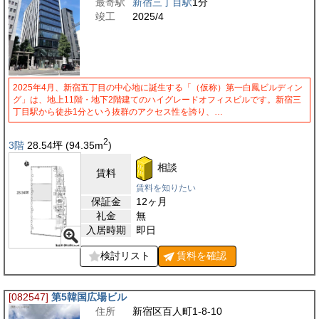
最寄駅
新宿三丁目駅
1分
竣工
2025/4
2025年4月、新宿五丁目の中心地に誕生する「（仮称）第一白鳳ビルディン
グ」は、地上11階・地下2階建てのハイグレードオフィスビルです。新宿三
丁目駅から徒歩1分という抜群のアクセス性を誇り、…
2
3階
28.54
坪
(94.35
m
)
相談
賃料
賃料を知りたい
保証金
12ヶ月
礼金
無
入居時期
即日
検討リスト
賃料を
確認
[082547]
第5韓国広場ビル
住所
新宿区百人町1-8-10