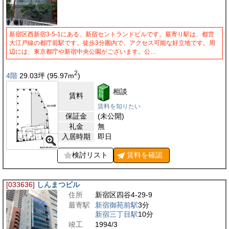
新宿区西新宿3-5-1にある、新宿セントランドビルです。最寄り駅は、都営
大江戸線の都庁前駅です。徒歩3分圏内で、アクセス可能な好立地です。周
辺には、東京都庁や新宿中央公園がございます。公…
2
4階
29.03
坪
(95.97
m
)
相談
賃料
賃料を知りたい
保証金
(未公開)
礼金
無
入居時期
即日
検討リスト
賃料を
確認
[033636]
しんまつビル
住所
新宿区四谷4-29-9
最寄駅
新宿御苑前駅
3分
新宿三丁目駅
10分
竣工
1994/3