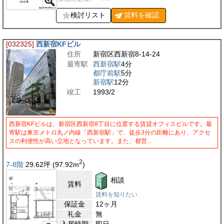
検討リスト
賃料を
確認
[032325]
西新宿KFビル
住所
新宿区西新宿8-14-24
最寄駅
西新宿駅
4分
都庁前駅
5分
新宿駅
12分
竣工
1993/2
西新宿KFビルは、新宿区西新宿8丁目に位置する賃貸オフィスビルです。最
寄駅は東京メトロ丸ノ内線「西新宿駅」で、徒歩3分の距離にあり、アクセ
スの利便性が高い立地となっています。また、都営…
2
7-8階
29.62
坪
(97.92
m
)
相談
賃料
賃料を知りたい
保証金
12ヶ月
礼金
無
入居時期
即日