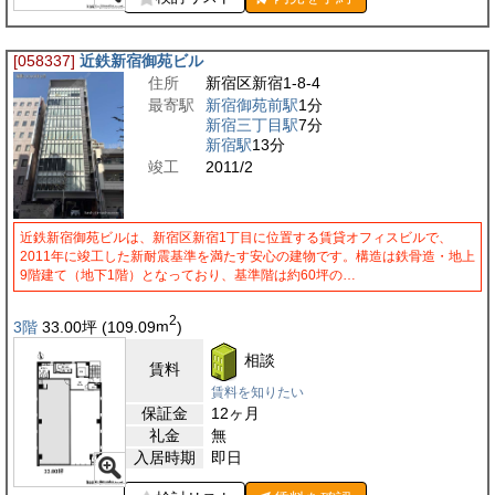
[058337]
近鉄新宿御苑ビル
住所
新宿区新宿1-8-4
最寄駅
新宿御苑前駅
1分
新宿三丁目駅
7分
新宿駅
13分
竣工
2011/2
近鉄新宿御苑ビルは、新宿区新宿1丁目に位置する賃貸オフィスビルで、
2011年に竣工した新耐震基準を満たす安心の建物です。構造は鉄骨造・地上
9階建て（地下1階）となっており、基準階は約60坪の…
2
3階
33.00
坪
(109.09
m
)
相談
賃料
賃料を知りたい
保証金
12ヶ月
礼金
無
入居時期
即日