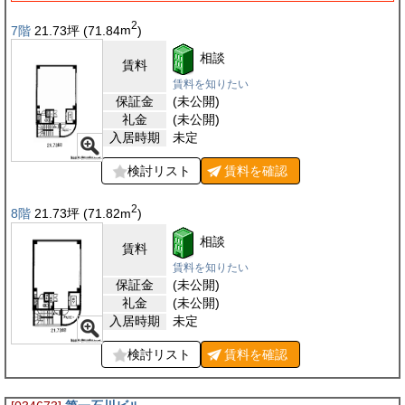
2
7階
21.73
坪
(71.84
m
)
相談
賃料
賃料を知りたい
保証金
(未公開)
礼金
(未公開)
入居時期
未定
検討リスト
賃料を
確認
2
8階
21.73
坪
(71.82
m
)
相談
賃料
賃料を知りたい
保証金
(未公開)
礼金
(未公開)
入居時期
未定
検討リスト
賃料を
確認