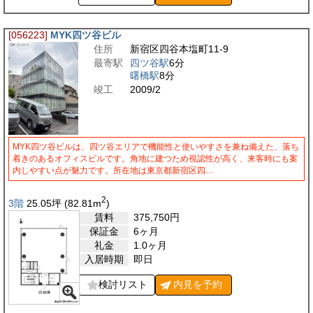
[056223]
MYK四ツ谷ビル
住所
新宿区四谷本塩町11-9
最寄駅
四ツ谷駅
6分
曙橋駅
8分
竣工
2009/2
MYK四ツ谷ビルは、四ツ谷エリアで機能性と使いやすさを兼ね備えた、落ち
着きのあるオフィスビルです。角地に建つため視認性が高く、来客時にも案
内しやすい点が魅力です。所在地は東京都新宿区四…
2
3階
25.05
坪
(82.81
m
)
賃料
375,750
円
保証金
6ヶ月
礼金
1.0ヶ月
入居時期
即日
検討リスト
内見を
予約