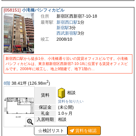
[058151]
小滝橋パシフィカビル
住所
新宿区西新宿7-10-18
最寄駅
新宿西口駅
1分
新宿駅
3分
西武新宿駅
3分
竣工
2008/10
新宿西口駅から徒歩1分、小滝橋通り沿いの賃貸オフィスビルです。小滝橋
パシフィカビルは、東京都新宿区西新宿7-10-18に位置する賃貸オフィスビ
ルです。2008年に竣工し、地上9階建て、地下1階の…
2
8階
38.41
坪
(126.98
m
)
相談
賃料
賃料を知りたい
保証金
(未公開)
礼金
1.0ヶ月
入居時期
相談
検討リスト
賃料を
確認