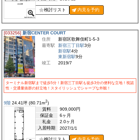
検討リスト
内見を
予約
[033256]
新宿CENTER COURT
住所
新宿区歌舞伎町1-5-3
最寄駅
新宿三丁目駅
3分
新宿駅
4分
東新宿駅
9分
竣工
2019/7
ターミナル新宿駅まで徒歩5分！新宿三丁目駅も徒歩3分の便利な立地！視認
性・交通量抜群の好立地！スタイリッシュでシャープな外観！
2
9階
24.41
坪
(80.71
m
)
賃料
909,000
円
保証金
6ヶ月
礼金
2.0ヶ月
入居時期
2027/1/1
検討リスト
内見を
予約