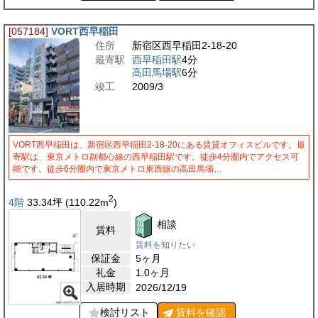
[057184]
VORT西早稲田
住所
新宿区西早稲田2-18-20
最寄駅
西早稲田駅
4分
高田馬場駅
6分
竣工
2009/3
VORT西早稲田は、新宿区西早稲田2-18-20にある賃貸オフィスビルです。最
寄駅は、東京メトロ副都心線の西早稲田駅です。徒歩4分圏内でアクセス可
能です。徒歩6分圏内で東京メトロ東西線の高田馬場…
2
4階
33.34
坪
(110.22
m
)
相談
賃料
賃料を知りたい
保証金
5ヶ月
礼金
1.0ヶ月
入居時期
2026/12/19
検討リスト
賃料を
確認