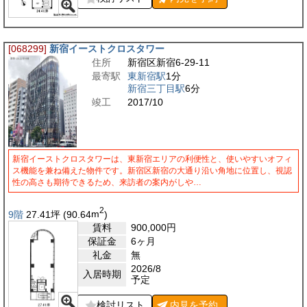
[068299]
新宿イーストクロスタワー
住所
新宿区新宿6-29-11
最寄駅
東新宿駅
1分
新宿三丁目駅
6分
竣工
2017/10
新宿イーストクロスタワーは、東新宿エリアの利便性と、使いやすいオフィ
ス機能を兼ね備えた物件です。新宿区新宿の大通り沿い角地に位置し、視認
性の高さも期待できるため、来訪者の案内がしや…
2
9階
27.41
坪
(90.64
m
)
賃料
900,000
円
保証金
6ヶ月
礼金
無
2026/8
入居時期
予定
検討リスト
内見を
予約