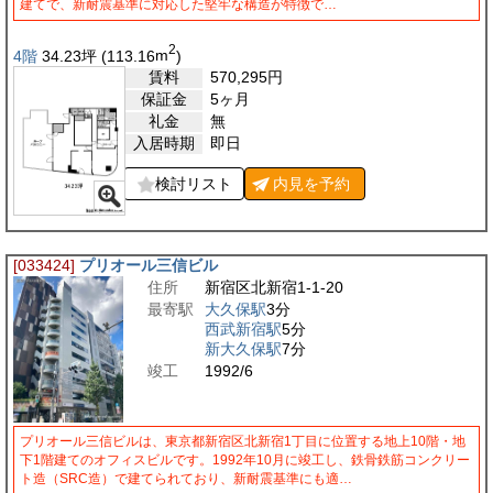
建てで、新耐震基準に対応した堅牢な構造が特徴で…
2
4階
34.23
坪
(113.16
m
)
賃料
570,295
円
保証金
5ヶ月
礼金
無
入居時期
即日
検討リスト
内見を
予約
[033424]
プリオール三信ビル
住所
新宿区北新宿1-1-20
最寄駅
大久保駅
3分
西武新宿駅
5分
新大久保駅
7分
竣工
1992/6
プリオール三信ビルは、東京都新宿区北新宿1丁目に位置する地上10階・地
下1階建てのオフィスビルです。1992年10月に竣工し、鉄骨鉄筋コンクリー
ト造（SRC造）で建てられており、新耐震基準にも適…