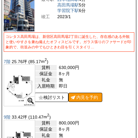
高田馬場駅
5分
学習院下駅
6分
竣工
2023/1
コレタス高田馬場は、新宿区高田馬場2丁目に誕生した、存在感のある外観
と使いやすさを兼ね備えたオフィスビルです。ガラス張りのファサードが印
象的で、街並みの中でもひときわ目を引くスタイリ…
2
7階
25.76
坪
(85.17
m
)
賃料
630,000
円
保証金
8ヶ月
礼金
無
入居時期
即日
検討リスト
内見を
予約
2
9階
33.42
坪
(110.47
m
)
賃料
800,000
円
保証金
8ヶ月
礼金
無