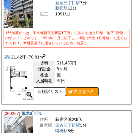
新宿三丁目駅
7分
新宿駅
12分
竣工
1991/11
156御苑ビルは、東京都新宿区新宿1丁目に位置する地上10階・地下1階建て
のオフィスビルです。1991年11月に竣工し、構造はS造（鉄骨造）で建てら
れており、新耐震基準に適合しているため、地震に…
2
6階
21.42
坪
(70.81
m
)
賃料
511,455
円
保証金
8ヶ月
礼金
無
入居時期
即日
検討リスト
内見を
予約
[060267]
荒木町ビル
住所
新宿区荒木町6
最寄駅
四谷三丁目駅
3分
曙橋駅
5分