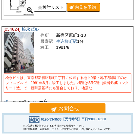
検討リスト
内見を
予約
[034624]
松永ビル
住所
新宿区原町1-18
最寄駅
牛込柳町駅
1分
竣工
1991/6
松永ビルは、東京都新宿区原町1丁目に位置する地上9階・地下2階建てのオ
フィスビルで、1991年6月に竣工しました。構造はSRC造（鉄骨鉄筋コンク
リート造）で、新耐震基準にも適合しており、地震な…
2
4階
20.38
坪
(67.37
m
)
お問合せ
賃料
259,255
円
保証金
860,000
円
【受付時間】平日9:00 - 18:00
0120-33-9533
礼金
1.0ヶ月
入居時期
即日
※ご入居を検討されているお客様向けの情報サイトです。
※駐車場単体・管理会社・テナントに関するお問合せにはお応えいたしかねます。