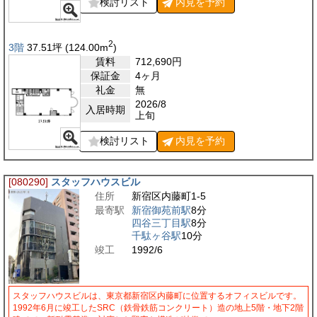
検討リスト
内見を
予約
2
3階
37.51
坪
(124.00
m
)
賃料
712,690
円
保証金
4ヶ月
礼金
無
2026/8
入居時期
上旬
検討リスト
内見を
予約
[080290]
スタッフハウスビル
住所
新宿区内藤町1-5
最寄駅
新宿御苑前駅
8分
四谷三丁目駅
8分
千駄ヶ谷駅
10分
竣工
1992/6
スタッフハウスビルは、東京都新宿区内藤町に位置するオフィスビルです。
1992年6月に竣工したSRC（鉄骨鉄筋コンクリート）造の地上5階・地下2階