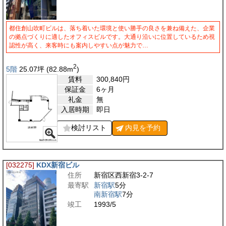
都住創山吹町ビルは、落ち着いた環境と使い勝手の良さを兼ね備えた、企業
の拠点づくりに適したオフィスビルです。大通り沿いに位置しているため視
認性が高く、来客時にも案内しやすい点が魅力で…
2
5階
25.07
坪
(82.88
m
)
賃料
300,840
円
保証金
6ヶ月
礼金
無
入居時期
即日
検討リスト
内見を
予約
[032275]
KDX新宿ビル
住所
新宿区西新宿3-2-7
最寄駅
新宿駅
5分
南新宿駅
7分
竣工
1993/5