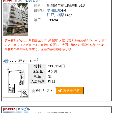
[034673]
第一石川ビル
住所
新宿区早稲田鶴巻町518
最寄駅
早稲田駅
4分
江戸川橋駅
14分
竣工
1992/4
第一石川ビルは、早稲田エリアで利便性と落ち着きを兼ね備えた、使い勝手
のよいオフィスビルです。角地に位置し、大通り沿いで視認性も高いため、
来客時の案内がしやすく、企業の存在感を示しや…
2
4階
27.25
坪
(90.10
m
)
賃料
286,124
円
保証金
4ヶ月
礼金
無
入居時期
即日
検討リスト
内見を
予約
[058805]
KSビル