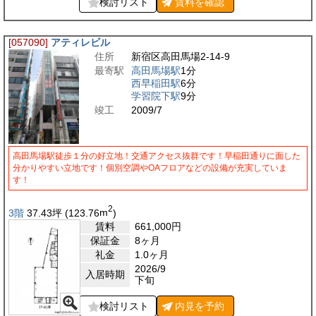
検討リスト
賃料を
確認
[057090]
アティレビル
住所
新宿区高田馬場2-14-9
最寄駅
高田馬場駅
1分
西早稲田駅
6分
学習院下駅
9分
竣工
2009/7
高田馬場駅徒歩１分の好立地！交通アクセス抜群です！早稲田通りに面した
分かりやすい立地です！個別空調やOAフロアなどの設備が充実していま
す！
2
3階
37.43
坪
(123.76
m
)
賃料
661,000
円
保証金
8ヶ月
礼金
1.0ヶ月
2026/9
入居時期
下旬
検討リスト
内見を
予約