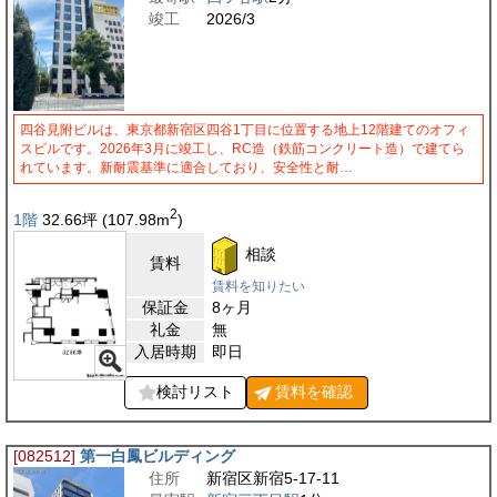
竣工
2026/3
四谷見附ビルは、東京都新宿区四谷1丁目に位置する地上12階建てのオフィ
スビルです。2026年3月に竣工し、RC造（鉄筋コンクリート造）で建てら
れています。新耐震基準に適合しており、安全性と耐…
2
1階
32.66
坪
(107.98
m
)
相談
賃料
賃料を知りたい
保証金
8ヶ月
礼金
無
入居時期
即日
検討リスト
賃料を
確認
[082512]
第一白鳳ビルディング
住所
新宿区新宿5-17-11