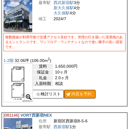
最寄駅
西武新宿駅
3分
新大久保駅
4分
大久保駅
4分
竣工
2024/7
複数路線が利用可能で交通アクセス良好です。管理の行き届いた清潔感のあ
るエントランスです。ワンフロア・ワンテナントなので使い勝手の良い貸室
です。
2
1-2階
32.06
坪
(106.00
m
)
賃料
1,650,000
円
保証金
10ヶ月
礼金
2.0ヶ月
入居時期
相談
検討リスト
内見を
予約
[081146]
VORT西新宿NEX
住所
新宿区西新宿8-5-6
最寄駅
西新宿駅
1分