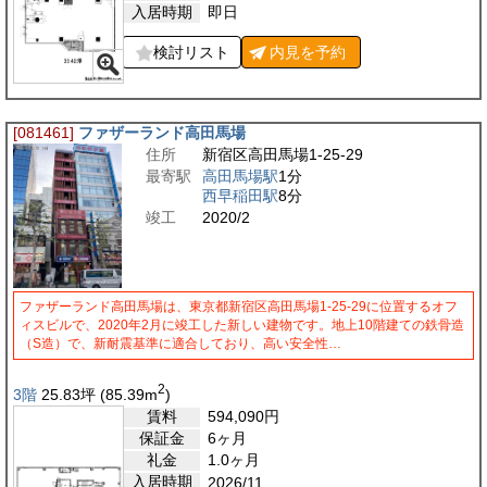
入居時期
即日
検討リスト
内見を
予約
[081461]
ファザーランド高田馬場
住所
新宿区高田馬場1-25-29
最寄駅
高田馬場駅
1分
西早稲田駅
8分
竣工
2020/2
ファザーランド高田馬場は、東京都新宿区高田馬場1-25-29に位置するオフ
ィスビルで、2020年2月に竣工した新しい建物です。地上10階建ての鉄骨造
（S造）で、新耐震基準に適合しており、高い安全性…
2
3階
25.83
坪
(85.39
m
)
賃料
594,090
円
保証金
6ヶ月
礼金
1.0ヶ月
入居時期
2026/11