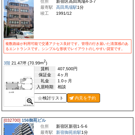
住所
新宿区高田馬場4-3-7
最寄駅
高田馬場駅
1分
竣工
1991/12
複数路線が利用可能で交通アクセス良好です。管理の行き届いた清潔感のあ
るエントランスです。シンプルな形状でレイアウトのしやすい貸室です。
2
3階
21.47
坪
(70.99
m
)
賃料
407,500
円
保証金
4ヶ月
礼金
1.0ヶ月
入居時期
相談
検討リスト
内見を
予約
[032700]
156御苑ビル
住所
新宿区新宿1-5-6
最寄駅
新宿御苑前駅
1分