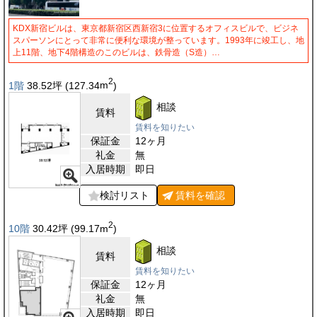
KDX新宿ビルは、東京都新宿区西新宿3に位置するオフィスビルで、ビジネ
スパーソンにとって非常に便利な環境が整っています。1993年に竣工し、地
上11階、地下4階構造のこのビルは、鉄骨造（S造）…
2
1階
38.52
坪
(127.34
m
)
相談
賃料
賃料を知りたい
保証金
12ヶ月
礼金
無
入居時期
即日
検討リスト
賃料を
確認
2
10階
30.42
坪
(99.17
m
)
相談
賃料
賃料を知りたい
保証金
12ヶ月
礼金
無
入居時期
即日