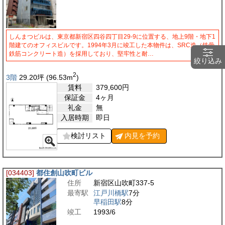
しんまつビルは、東京都新宿区四谷四丁目29-9に位置する、地上9階・地下1
階建てのオフィスビルです。1994年3月に竣工した本物件は、SRC造（鉄骨
鉄筋コンクリート造）を採用しており、堅牢性と耐…
絞り込み
2
3階
29.20
坪
(96.53
m
)
賃料
379,600
円
保証金
4ヶ月
礼金
無
入居時期
即日
検討リスト
内見を
予約
[034403]
都住創山吹町ビル
住所
新宿区山吹町337-5
最寄駅
江戸川橋駅
7分
早稲田駅
8分
竣工
1993/6