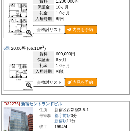
賃料
1,200,000
円
保証金
10ヶ月
礼金
1.0ヶ月
入居時期
即日
検討リスト
内見を
予約
2
6階
20.00
坪
(66.11
m
)
賃料
600,000
円
保証金
6ヶ月
礼金
1.0ヶ月
入居時期
相談
検討リスト
内見を
予約
[032276]
新宿セントランドビル
住所
新宿区西新宿3-5-1
最寄駅
都庁前駅
3分
新宿駅
11分
竣工
1994/4