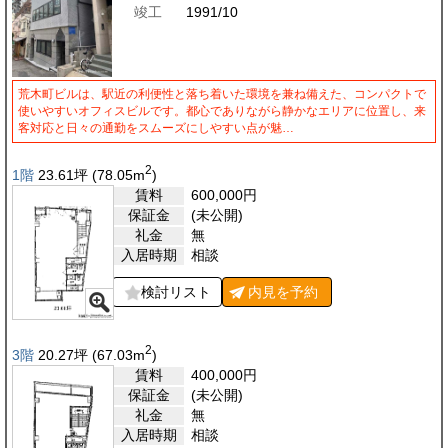
竣工
1991/10
荒木町ビルは、駅近の利便性と落ち着いた環境を兼ね備えた、コンパクトで
使いやすいオフィスビルです。都心でありながら静かなエリアに位置し、来
客対応と日々の通勤をスムーズにしやすい点が魅…
2
1階
23.61
坪
(78.05
m
)
賃料
600,000
円
保証金
(未公開)
礼金
無
入居時期
相談
検討リスト
内見を
予約
2
3階
20.27
坪
(67.03
m
)
賃料
400,000
円
保証金
(未公開)
礼金
無
入居時期
相談