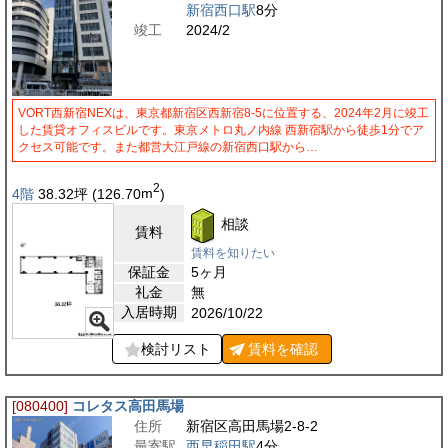
新宿西口駅
8分
竣工
2024/2
VORT西新宿NEXは、東京都新宿区西新宿8-5に位置する、2024年2月に竣工
した賃貸オフィスビルです。東京メトロ丸ノ内線 西新宿駅から徒歩1分でア
クセス可能です。また都営大江戸線の新宿西口駅から…
2
4階
38.32
坪
(126.70
m
)
相談
賃料
賃料を知りたい
保証金
5ヶ月
礼金
無
入居時期
2026/10/22
検討リスト
賃料を
確認
[080400]
コレタス高田馬場
住所
新宿区高田馬場2-8-2
最寄駅
西早稲田駅
4分