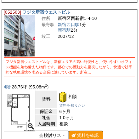
[052503]
フジタ新宿ウエストビル
住所
新宿区西新宿1-4-10
最寄駅
新宿西口駅
1分
新宿駅
2分
竣工
2007/12
フジタ新宿ウエストビルは、新宿エリアの高い利便性と、使いやすいオフィ
ス機能を兼ね備えた物件です。都心での機動力を重視しながら、快適で効率
的な執務環境を求める企業に適しています。所在…
2
4階
28.76
坪
(95.08
m
)
相談
賃料
賃料を知りたい
保証金
6ヶ月
礼金
1.0ヶ月
入居時期
相談
検討リスト
賃料を
確認