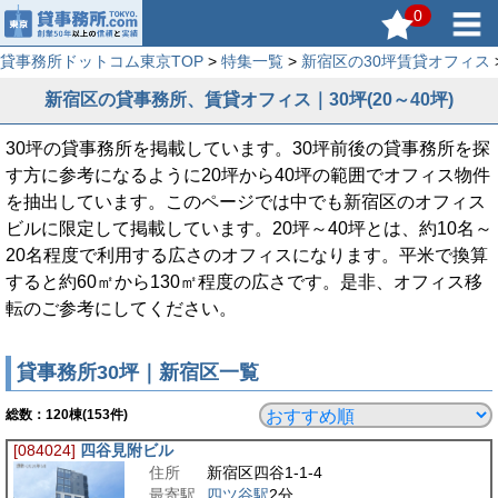
0
貸事務所ドットコム東京TOP
>
特集一覧
>
新宿区の30坪賃貸オフィス
新宿区の貸事務所、賃貸オフィス｜30坪(20～40坪)
30坪の貸事務所を掲載しています。30坪前後の貸事務所を探
す方に参考になるように20坪から40坪の範囲でオフィス物件
を抽出しています。このページでは中でも新宿区のオフィス
ビルに限定して掲載しています。20坪～40坪とは、約10名～
20名程度で利用する広さのオフィスになります。平米で換算
すると約60㎡から130㎡程度の広さです。是非、オフィス移
転のご参考にしてください。
貸事務所30坪｜新宿区一覧
総数：
120
棟(153件)
[084024]
四谷見附ビル
住所
新宿区四谷1-1-4
最寄駅
四ツ谷駅
2分