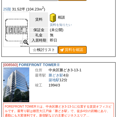
2
25階
31.52
坪
(104.23
m
)
相談
賃料
賃料を知りたい
保証金
(未公開)
礼金
無
入居時期
即日
検討リスト
賃料を
確認
[008560]
FOREFRONT TOWERⅡ
住所
中央区勝どき3-13-1
最寄駅
勝どき駅
4分
築地駅
12分
竣工
1994/3
FOREFRONT TOWERⅡは、中央区勝どき3-13-1に位置する賃貸オフィスビ
ルです。最寄り駅は都営大江戸線「勝どき駅」で、徒歩4分の距離にあり、
通勤にも大変便利です。新宿駅などの主要ビジネスエリア…