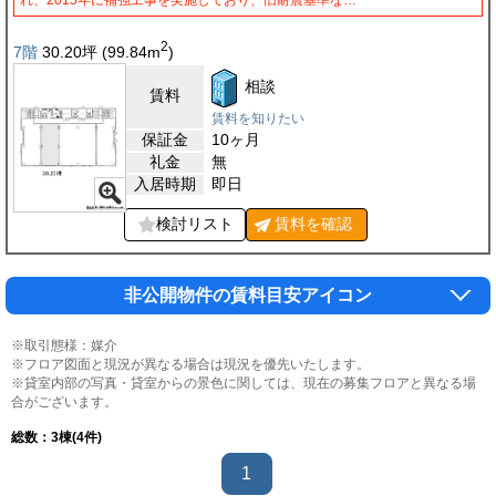
2
7階
30.20
坪
(99.84
m
)
相談
賃料
賃料を知りたい
保証金
10ヶ月
礼金
無
入居時期
即日
検討リスト
賃料を
確認
非公開物件の賃料目安アイコン
※取引態様：媒介
※フロア図面と現況が異なる場合は現況を優先いたします。
※貸室内部の写真・貸室からの景色に関しては、現在の募集フロアと異なる場
合がございます。
総数：
3
棟(4件)
1