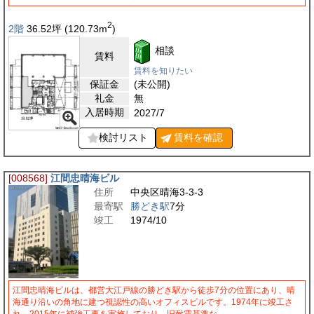
2
2階
36.52
坪
(120.73
m
)
相談
賃料
賃料を知りたい
保証金
(未公開)
礼金
無
入居時期
2027/7
検討リスト
賃料を
確認
[008568]
江間忠晴海ビル
住所
中央区晴海3-3-3
最寄駅
勝どき駅
7分
竣工
1974/10
江間忠晴海ビルは、都営大江戸線の勝どき駅から徒歩7分の位置にあり、晴
海通り沿いの角地に建つ視認性の高いオフィスビルです。1974年に竣工さ
れ、2015年に補強工事を実施しており、旧耐震基準な…