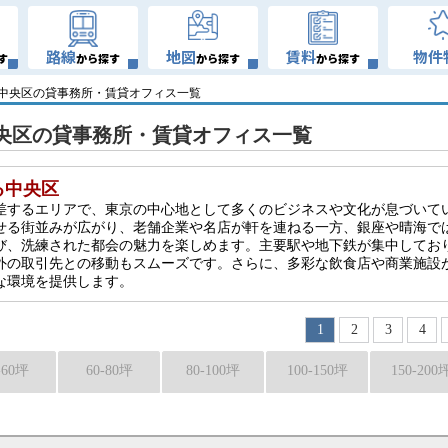
路線
地図
賃料
物件
す
から探す
から探す
から探す
 中央区の貸事務所・賃貸オフィス一覧
央区の貸事務所・賃貸オフィス一覧
る中央区
差するエリアで、東京の中心地として多くのビジネスや文化が息づいて
せる街並みが広がり、老舗企業や名店が軒を連ねる一方、銀座や晴海で
び、洗練された都会の魅力を楽しめます。主要駅や地下鉄が集中してお
外の取引先との移動もスムーズです。さらに、多彩な飲食店や商業施設
な環境を提供します。
1
2
3
4
-60坪
60-80坪
80-100坪
100-150坪
150-200