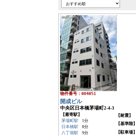
物件番号：084051
開成ビル
中央区日本橋茅場町2-4-3
【最寄駅】
【耐震】
茅場町駅
1分
【基準階
日本橋駅
8分
【駐車場
八丁堀駅
9分