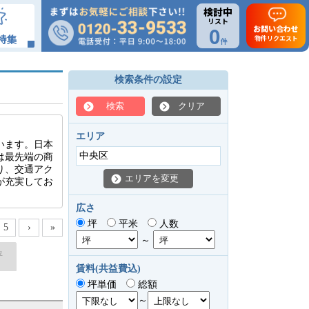
検討中
リスト
0
お問い合わせ
特集
物件リクエスト
件
検索条件の設定
検索
クリア
エリア
います。日本
中央区
は最先端の商
り、交通アク
エリアを変更
が充実してお
広さ
坪
平米
人数
5
›
»
～
坪
賃料(共益費込)
坪単価
総額
～