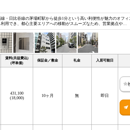
西線・日比谷線の茅場町駅から徒歩1分という高い利便性が魅力のオフィ
も利用でき、都心主要エリアへの移動がスムーズなため、営業拠点や…
賃料(共益費込)
保証金／敷金
礼金
入居可能日
(坪単価)
431,100
10ヶ月
無
即日
(18,000)