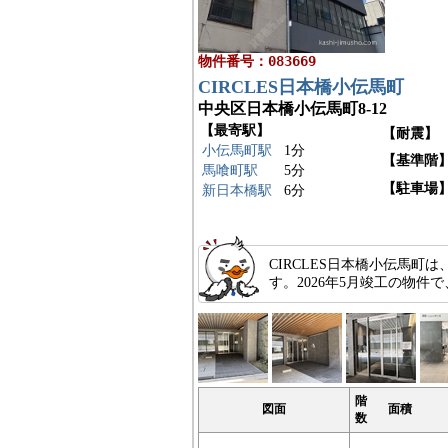
物件番号：083669
CIRCLES日本橋小伝馬町
中央区日本橋小伝馬町8-12
【最寄駅】
【耐震】
小伝馬町駅
1分
【基準階
馬喰町駅
5分
【駐車場
新日本橋駅
6分
CIRCLES日本橋小伝馬町
す。2026年5月竣工の物
階
図面
面積
数