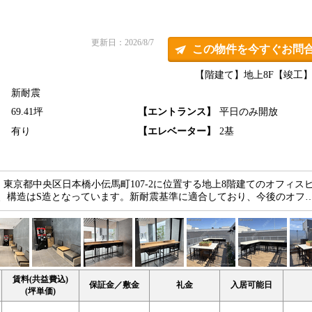
更新日：2026/8/7
この物件を今すぐお問
【階建て】地上8F
【竣工】2
新耐震
】
69.41坪
【エントランス】
平日のみ開放
】
有り
【エレベーター】
2基
は、東京都中央区日本橋小伝馬町107-2に位置する地上8階建てのオフィス
件で、構造はS造となっています。新耐震基準に適合しており、今後のオフ
賃料(共益費込)
保証金／敷金
礼金
入居可能日
(坪単価)