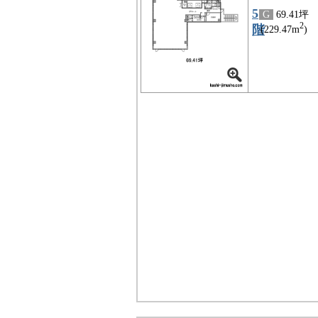
5
G
69.41坪
2
階
(229.47m
)