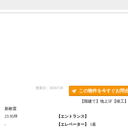
更新日：2026/7/28
この物件を今すぐお問
【階建て】地上5F
【竣工】2
新耐震
】
23.95坪
【エントランス】
】
-
【エレベーター】
1基