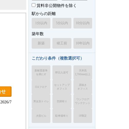
賃料非公開物件を除く
駅からの距離
1分以内
5分以内
10分以内
築年数
新築
竣工前
10年以内
こだわり条件（複数選択可）
新耐震基準
天井高
即日入居可
を満たす
2,700mm以上
セットアップ
居抜き
OAフロア
オフィス
オフィス
合せ
ワンフロア
男女別トイレ
空調有り
026/7
ワンテナント
大型ビル
駐車場有り
1F限定