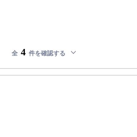
討
リ
内
ス
見
ト
を
予
約
4
全
件を確認する