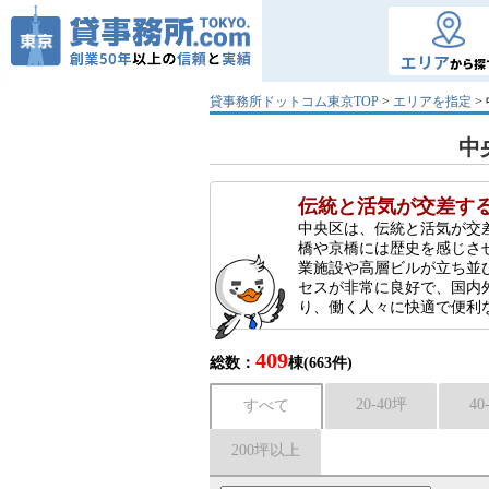
エリア
から探
貸事務所ドットコム東京TOP
>
エリアを指定
>
中
伝統と活気が交差す
中央区は、伝統と活気が交
橋や京橋には歴史を感じさ
業施設や高層ビルが立ち並
セスが非常に良好で、国内
り、働く人々に快適で便利
409
総数：
棟(663件)
20-40坪
40
すべて
200坪以上