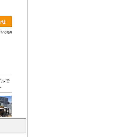
合せ
026/5
ビルで
…