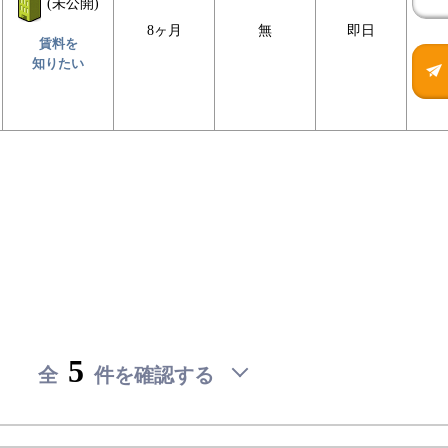
(未公開)
8ヶ月
無
即日
賃料を
知りたい
(未
(未
検
検
公
公
討
討
開)
開)
リ
リ
賃料を
賃料を
賃
賃
ス
ス
知りた
知りた
料
料
ト
ト
い
い
を
を
確
確
認
認
5
全
件を確認する