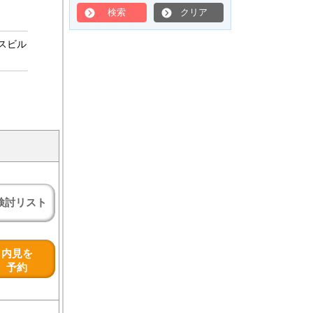
検索
クリア
スビル
検討リスト
内見を
予約