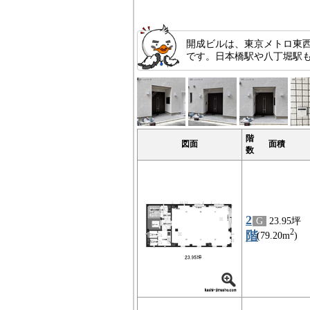
開成ビルは、東京メトロ東
です。日本橋駅や八丁堀駅
階
図面
面積
数
2
G
23.95坪
2
階
(79.20m
)