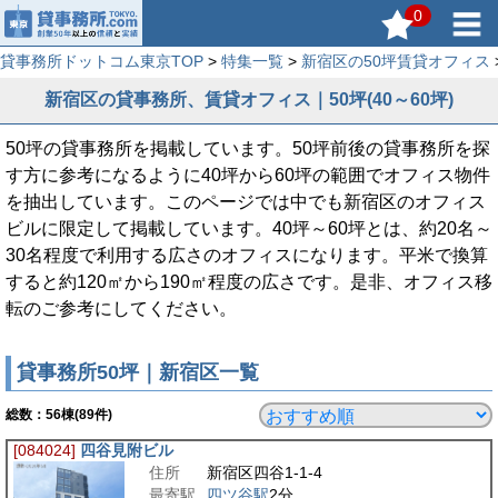
0
貸事務所ドットコム東京TOP
>
特集一覧
>
新宿区の50坪賃貸オフィス
新宿区の貸事務所、賃貸オフィス｜50坪(40～60坪)
50坪の貸事務所を掲載しています。50坪前後の貸事務所を探
す方に参考になるように40坪から60坪の範囲でオフィス物件
を抽出しています。このページでは中でも新宿区のオフィス
ビルに限定して掲載しています。40坪～60坪とは、約20名～
30名程度で利用する広さのオフィスになります。平米で換算
すると約120㎡から190㎡程度の広さです。是非、オフィス移
転のご参考にしてください。
貸事務所50坪｜新宿区一覧
総数：
56
棟(89件)
[084024]
四谷見附ビル
住所
新宿区四谷1-1-4
最寄駅
四ツ谷駅
2分