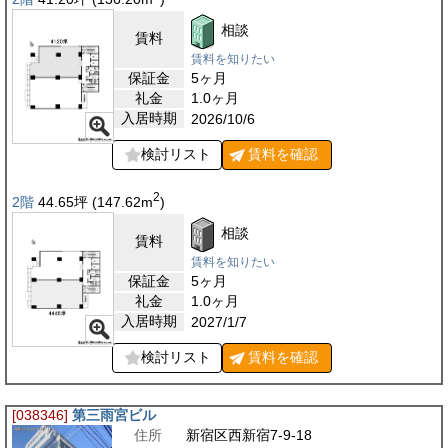
相談
賃料
賃料を知りたい
保証金
5ヶ月
礼金
1.0ヶ月
入居時期
2026/10/6
検討リスト
賃料を
確認
2
2階
44.65
坪
(147.62
m
)
相談
賃料
賃料を知りたい
保証金
5ヶ月
礼金
1.0ヶ月
入居時期
2027/1/7
検討リスト
賃料を
確認
[038346]
第三雨宮ビル
住所
新宿区西新宿7-9-18