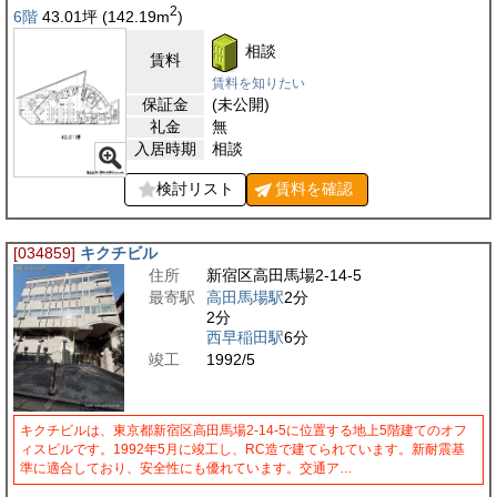
2
6階
43.01
坪
(142.19
m
)
相談
賃料
賃料を知りたい
保証金
(未公開)
礼金
無
入居時期
相談
検討リスト
賃料を
確認
[034859]
キクチビル
住所
新宿区高田馬場2-14-5
最寄駅
高田馬場駅
2分
2分
西早稲田駅
6分
竣工
1992/5
キクチビルは、東京都新宿区高田馬場2-14-5に位置する地上5階建てのオフ
ィスビルです。1992年5月に竣工し、RC造で建てられています。新耐震基
準に適合しており、安全性にも優れています。交通ア…