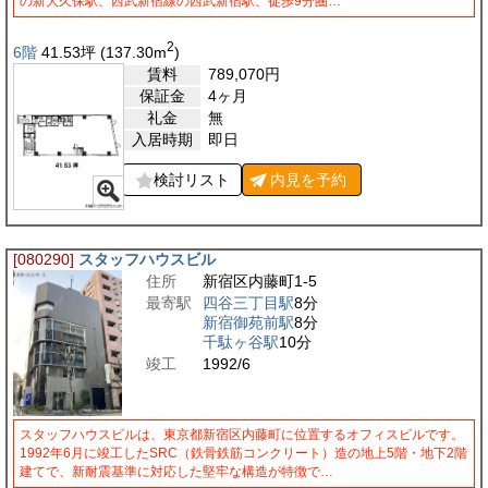
の新大久保駅、西武新宿線の西武新宿駅、徒歩9分圏…
2
6階
41.53
坪
(137.30
m
)
賃料
789,070
円
保証金
4ヶ月
礼金
無
入居時期
即日
検討リスト
内見を
予約
[080290]
スタッフハウスビル
住所
新宿区内藤町1-5
最寄駅
四谷三丁目駅
8分
新宿御苑前駅
8分
千駄ヶ谷駅
10分
竣工
1992/6
スタッフハウスビルは、東京都新宿区内藤町に位置するオフィスビルです。
1992年6月に竣工したSRC（鉄骨鉄筋コンクリート）造の地上5階・地下2階
建てで、新耐震基準に対応した堅牢な構造が特徴で…