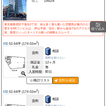
竣工
1992/4
東京都新宿区下落合3丁目、緑も多く落ち着いた雰囲気が魅力のエリアに位
絞り込み
置するNKフジビルは、JR山手線「目白」駅から徒歩7分のアクセスです。池
袋、新宿といったターミナル駅への移動もスムーズ…
2
4階
52.64
坪
(174.02
m
)
相談
賃料
賃料を知りたい
保証金
12ヶ月
礼金
無
入居時期
即日
検討リスト
賃料を
確認
2
5階
52.64
坪
(174.02
m
)
相談
賃料
賃料を知りたい