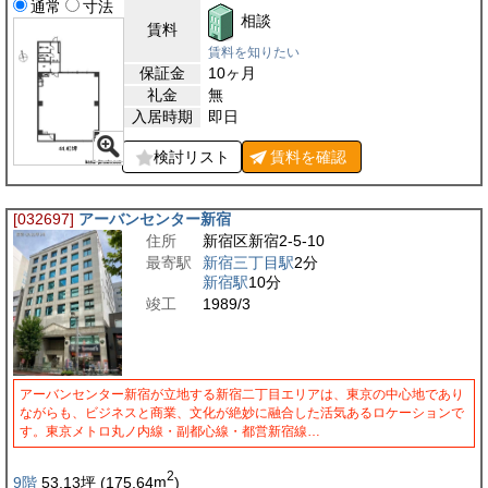
通常
寸法
相談
賃料
賃料を知りたい
保証金
10ヶ月
礼金
無
入居時期
即日
検討リスト
賃料を
確認
[032697]
アーバンセンター新宿
住所
新宿区新宿2-5-10
最寄駅
新宿三丁目駅
2分
新宿駅
10分
竣工
1989/3
アーバンセンター新宿が立地する新宿二丁目エリアは、東京の中心地であり
ながらも、ビジネスと商業、文化が絶妙に融合した活気あるロケーションで
す。東京メトロ丸ノ内線・副都心線・都営新宿線…
2
9階
53.13
坪
(175.64
m
)