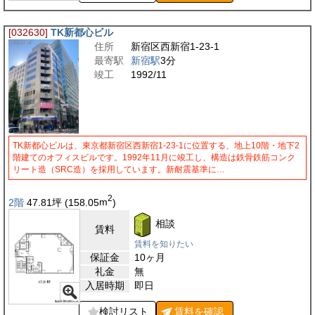
[032630]
TK新都心ビル
住所
新宿区西新宿1-23-1
最寄駅
新宿駅
3分
竣工
1992/11
TK新都心ビルは、東京都新宿区西新宿1-23-1に位置する、地上10階・地下2
階建てのオフィスビルです。1992年11月に竣工し、構造は鉄骨鉄筋コンク
リート造（SRC造）を採用しています。新耐震基準に…
2
2階
47.81
坪
(158.05
m
)
相談
賃料
賃料を知りたい
保証金
10ヶ月
礼金
無
入居時期
即日
検討リスト
賃料を
確認