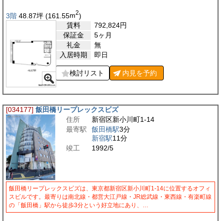
2
3階
48.87
坪
(161.55
m
)
賃料
792,824
円
保証金
5ヶ月
礼金
無
入居時期
即日
検討リスト
内見を
予約
[034177]
飯田橋リープレックスビズ
住所
新宿区新小川町1-14
最寄駅
飯田橋駅
3分
新宿駅
11分
竣工
1992/5
飯田橋リープレックスビズは、東京都新宿区新小川町1-14に位置するオフィ
スビルです。最寄りは南北線・都営大江戸線・JR総武線・東西線・有楽町線
の「飯田橋」駅から徒歩3分という好立地にあり、…