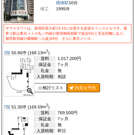
曙橋駅
10分
竣工
1995/9
サウスタワーは、新宿区富久町13-15に位置する賃貸オフィスビルです。最
寄り駅は東京メトロ丸ノ内線の新宿御苑前駅で徒歩6分と至近距離にあり、
都営新宿線の曙橋駅へも徒歩9分、さらに東京メトロ…
2
2階
50.86
坪
(168.13
m
)
賃料
1,017,200
円
保証金
7ヶ月
礼金
無
入居時期
相談
検討リスト
内見を
予約
2
7階
51.30
坪
(169.59
m
)
賃料
769,500
円
保証金
7ヶ月
礼金
無
入居時期
即日