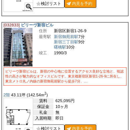
検討リスト
内見を
予約
[032833]
ビリーヴ新宿ビル
住所
新宿区新宿1-26-9
最寄駅
新宿御苑前駅
7分
新宿三丁目駅
9分
曙橋駅
10分
竣工
1990/3
ビリーヴ新宿ビルは、新宿の中心地に位置するアクセス良好な立地と、視認
性の高さが魅力的なオフィスビルです。東京都新宿区新宿1-26-9に所在し、
東京メトロ丸ノ内線の新宿御苑前駅から徒歩7分、…
2
2階
43.11
坪
(142.54
m
)
賃料
625,095
円
保証金
10ヶ月
礼金
無
入居時期
即日
検討リスト
内見を
予約