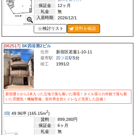
保証金
12ヶ月
礼金
無
入居時期
2026/12/1
検討リスト
賃料を
確認
[062517]
SK四谷第2ビル
住所
新宿区若葉1-10-11
最寄駅
四ツ谷駅
5分
竣工
1991/2
新宿通りから1本入った立地で落ち着いた環境！タイル張りの外観で落ち着
いた雰囲気！機械警備、室外男女別トイレなど充実した設備！
2
3階
49.96
坪
(165.15
m
)
賃料
899,280
円
保証金
6ヶ月
礼金
無