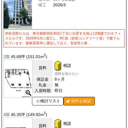
竣工
2026/3
四谷見附ビルは、東京都新宿区四谷1丁目に位置する地上12階建てのオフィ
スビルです。2026年3月に竣工し、RC造（鉄筋コンクリート造）で建てら
れています。新耐震基準に適合しており、安全性と耐…
2
2階
45.68
坪
(151.01
m
)
相談
賃料
賃料を知りたい
保証金
8ヶ月
礼金
無
入居時期
即日
検討リスト
賃料を
確認
2
4階
45.35
坪
(149.92
m
)
相談
賃料