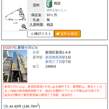
相談
賃料
賃料を知りたい
保証金
10ヶ月
礼金
無
入居時期
相談
検討リスト
賃料を
確認
[032676]
新宿小川ビル
住所
新宿区新宿1-4-8
最寄駅
新宿御苑前駅
1分
新宿三丁目駅
7分
竣工
1989/4
新宿小川ビルは、新宿区新宿1-4-8にある物件です。最寄駅は、東京メトロ
丸ノ内線の新宿御苑前駅です。徒歩1分圏内でアクセス可能な好立地です。
徒歩4分圏内で都営新宿線の新宿三丁目駅、徒歩8分…
2
7階
44.40
坪
(146.78
m
)