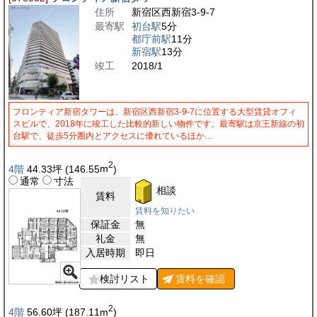
住所
新宿区西新宿3-9-7
最寄駅
初台駅
5分
都庁前駅
11分
新宿駅
13分
竣工
2018/1
フロンティア新宿タワーは、新宿区西新宿3-9-7に位置する大型賃貸オフィ
スビルで、2018年に竣工した比較的新しい物件です。最寄駅は京王新線の初
台駅で、徒歩5分圏内とアクセスに優れているほか…
2
4階
44.33
坪
(146.55
m
)
通常
寸法
相談
賃料
賃料を知りたい
保証金
無
礼金
無
入居時期
即日
検討リスト
賃料を
確認
2
4階
56.60
坪
(187.11
m
)