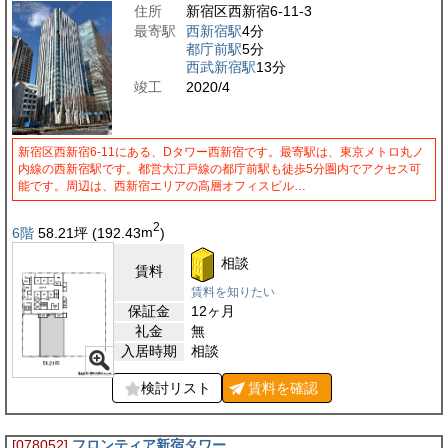
住所
新宿区西新宿6-11-3
最寄駅
西新宿駅
4分
都庁前駅
5分
西武新宿駅
13分
竣工
2020/4
新宿区西新宿6-11にある、Dタワー西新宿です。最寄駅は、東京メトロ丸ノ
内線の西新宿駅です。都営大江戸線の都庁前駅も徒歩5分圏内でアクセス可
能です。周辺は、西新宿エリアの高層オフィスビル…
2
6階
58.21
坪
(192.43
m
)
相談
賃料
賃料を知りたい
保証金
12ヶ月
礼金
無
入居時期
相談
検討リスト
賃料を
確認
[078052]
フロンティア新宿タワー