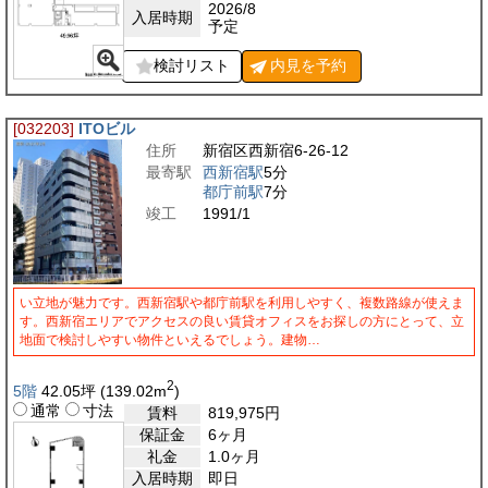
2026/8
入居時期
予定
検討リスト
内見を
予約
[032203]
ITOビル
住所
新宿区西新宿6-26-12
最寄駅
西新宿駅
5分
都庁前駅
7分
竣工
1991/1
い立地が魅力です。西新宿駅や都庁前駅を利用しやすく、複数路線が使えま
す。西新宿エリアでアクセスの良い賃貸オフィスをお探しの方にとって、立
地面で検討しやすい物件といえるでしょう。建物…
2
5階
42.05
坪
(139.02
m
)
通常
寸法
賃料
819,975
円
保証金
6ヶ月
礼金
1.0ヶ月
入居時期
即日