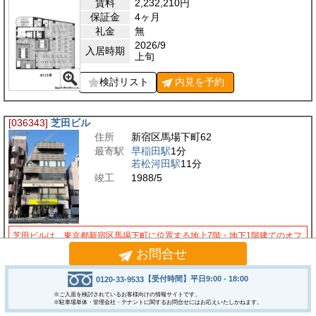
賃料
2,232,210
円
保証金
4ヶ月
礼金
無
2026/9
入居時期
上旬
検討リスト
内見を
予約
[036343]
芝田ビル
住所
新宿区馬場下町62
最寄駅
早稲田駅
1分
若松河田駅
11分
竣工
1988/5
芝田ビルは、東京都新宿区馬場下町に位置する地上7階・地下1階建てのオフ
ィスビルです。1988年5月に竣工し、RC造（鉄筋コンクリート造）で建て
お問合せ
られています。新耐震基準に適合しているので安全性…
【受付時間】平日9:00 - 18:00
0120-33-9533
2
3階
59.10
坪
(195.40
m
)
※ご入居を検討されているお客様向けの情報サイトです。
※駐車場単体・管理会社・テナントに関するお問合せにはお応えいたしかねます。
賃料
768,300
円