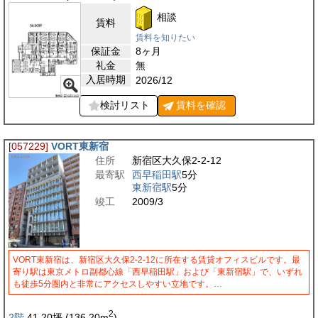
相談
賃料
賃料を知りたい
保証金
8ヶ月
礼金
無
入居時期
2026/12
検討リスト
賃料を
確認
[057229]
VORT東新宿
住所
新宿区大久保2-2-12
最寄駅
西早稲田駅
5分
東新宿駅
5分
竣工
2009/3
VORT東新宿は、新宿区大久保2-2-12に所在する賃貸オフィスビルです。最
寄り駅は東京メトロ副都心線「西早稲田駅」および「東新宿駅」で、いずれ
も徒歩5分圏内と非常にアクセスしやすい立地です。…
2
2階
41.20
坪
(136.20
m
)