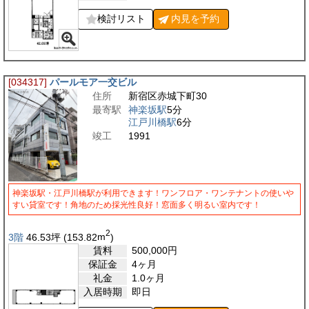
検討リスト
内見を
予約
[034317]
パールモア一交ビル
住所
新宿区赤城下町30
最寄駅
神楽坂駅
5分
江戸川橋駅
6分
竣工
1991
神楽坂駅・江戸川橋駅が利用できます！ワンフロア・ワンテナントの使いや
すい貸室です！角地のため採光性良好！窓面多く明るい室内です！
2
3階
46.53
坪
(153.82
m
)
賃料
500,000
円
保証金
4ヶ月
礼金
1.0ヶ月
入居時期
即日