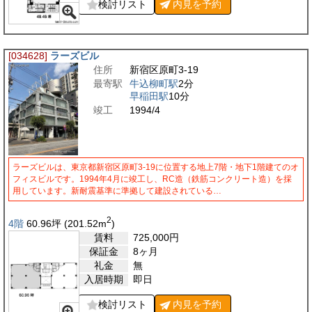
検討リスト
内見を
予約
[034628]
ラーズビル
住所
新宿区原町3-19
最寄駅
牛込柳町駅
2分
早稲田駅
10分
竣工
1994/4
ラーズビルは、東京都新宿区原町3-19に位置する地上7階・地下1階建てのオ
フィスビルです。1994年4月に竣工し、RC造（鉄筋コンクリート造）を採
用しています。新耐震基準に準拠して建設されている…
2
4階
60.96
坪
(201.52
m
)
賃料
725,000
円
保証金
8ヶ月
礼金
無
入居時期
即日
検討リスト
内見を
予約