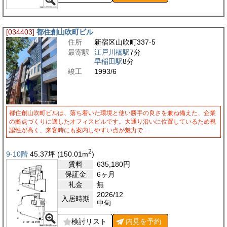
[034403]
都住創山吹町ビル
住所
新宿区山吹町337-5
最寄駅
江戸川橋駅
7分
早稲田駅
8分
竣工
1993/6
都住創山吹町ビルは、落ち着いた環境と使い勝手の良さを兼ね備えた、企業
の拠点づくりに適したオフィスビルです。大通り沿いに位置しているため視
認性が高く、来客時にも案内しやすい点が魅力で…
2
9-10階
45.37
坪
(150.01
m
)
賃料
635,180
円
保証金
6ヶ月
礼金
無
2026/12
入居時期
中旬
検討リスト
内見を
予約