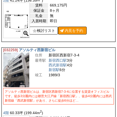
2階
41.24
坪
(136.35
m
)
賃料
669,175
円
保証金
8ヶ月
礼金
無
入居時期
即日
検討リスト
内見を
予約
[032259]
アソルティ西新宿ビル
住所
新宿区西新宿7-3-4
最寄駅
新宿西口駅
3分
西武新宿駅
4分
新宿駅
6分
竣工
1989/3
アソルティ西新宿ビルは、新宿区西新宿7-3-4に位置する賃貸オフィスビル
です。徒歩3分圏内には都営大江戸線「新宿西口駅」、徒歩4分圏内には西武
新宿線「西武新宿駅」があり、さらに徒歩6分ほど…
2
4階
60.33
坪
(199.44
m
)