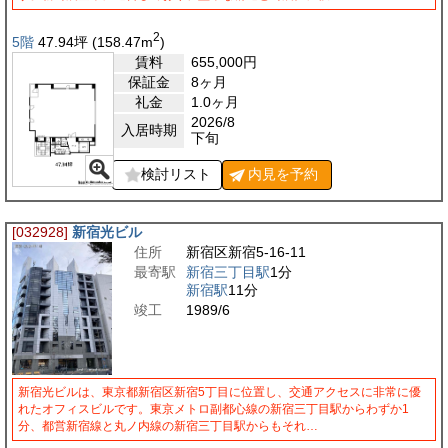
2
5階
47.94
坪
(158.47
m
)
賃料
655,000
円
保証金
8ヶ月
礼金
1.0ヶ月
2026/8
入居時期
下旬
検討リスト
内見を
予約
[032928]
新宿光ビル
住所
新宿区新宿5-16-11
最寄駅
新宿三丁目駅
1分
新宿駅
11分
竣工
1989/6
新宿光ビルは、東京都新宿区新宿5丁目に位置し、交通アクセスに非常に優
れたオフィスビルです。東京メトロ副都心線の新宿三丁目駅からわずか1
分、都営新宿線と丸ノ内線の新宿三丁目駅からもそれ…