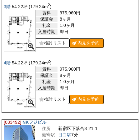
2
3階
54.22
坪
(179.24
m
)
賃料
975,960
円
保証金
8ヶ月
礼金
1.0ヶ月
入居時期
即日
検討リスト
内見を
予約
2
4階
54.22
坪
(179.24
m
)
賃料
975,960
円
保証金
8ヶ月
礼金
1.0ヶ月
入居時期
即日
検討リスト
内見を
予約
[033492]
NKフジビル
住所
新宿区下落合3-21-1
最寄駅
目白駅
7分