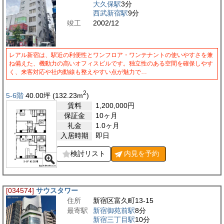
大久保駅
3分
西武新宿駅
9分
竣工
2002/12
レアル新宿は、駅近の利便性とワンフロア・ワンテナントの使いやすさを兼
ね備えた、機動力の高いオフィスビルです。独立性のある空間を確保しやす
く、来客対応や社内動線も整えやすい点が魅力で…
2
5-6階
40.00
坪
(132.23
m
)
賃料
1,200,000
円
保証金
10ヶ月
礼金
1.0ヶ月
入居時期
即日
検討リスト
内見を
予約
[034574]
サウスタワー
住所
新宿区富久町13-15
最寄駅
新宿御苑前駅
8分
新宿三丁目駅
10分