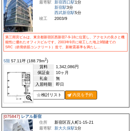
最寄駅
新宿西口駅
1分
新宿駅
3分
西武新宿駅
5分
竣工
2003/9
第三雨宮ビルは、東京都新宿区西新宿7-9-18に位置し、アクセスの良さと機
能性に優れたオフィスビルです。2003年9月に竣工した地上9階建ての
SRC（鉄骨鉄筋コンクリート）造で、新耐震基準を満たし…
2
5階
57.11
坪
(188.79
m
)
賃料
1,342,086
円
保証金
10ヶ月
礼金
無
入居時期
即日
検討リスト
内見を
予約
[075847]
レアル新宿
住所
新宿区百人町1-15-21
最寄駅
新大久保駅
1分