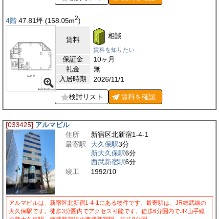
2
4階
47.81
坪
(158.05
m
)
相談
賃料
賃料を知りたい
保証金
10ヶ月
礼金
無
入居時期
2026/11/1
検討リスト
賃料を
確認
[033425]
アルマビル
住所
新宿区北新宿1-4-1
最寄駅
大久保駅
3分
新大久保駅
6分
西武新宿駅
6分
竣工
1992/10
アルマビルは、新宿区北新宿1-4-1にある物件です。最寄駅は、JR総武線の
大久保駅です。徒歩3分圏内でアクセス可能です。徒歩6分圏内でJR山手線