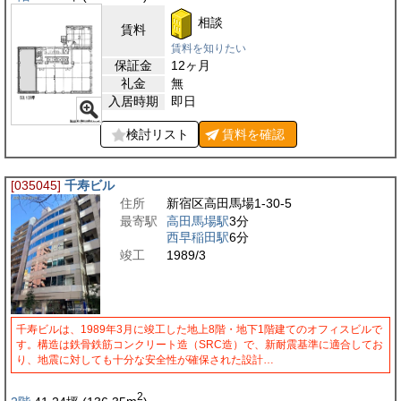
相談
賃料
賃料を知りたい
保証金
12ヶ月
礼金
無
入居時期
即日
検討リスト
賃料を
確認
[035045]
千寿ビル
住所
新宿区高田馬場1-30-5
最寄駅
高田馬場駅
3分
西早稲田駅
6分
竣工
1989/3
千寿ビルは、1989年3月に竣工した地上8階・地下1階建てのオフィスビルで
す。構造は鉄骨鉄筋コンクリート造（SRC造）で、新耐震基準に適合してお
り、地震に対しても十分な安全性が確保された設計…
2