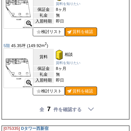
賃料を知りたい
保証金
8ヶ月
礼金
無
入居時期
即日
検討リスト
賃料を
確認
2
5階
45.35
坪
(149.92
m
)
相談
賃料
賃料を知りたい
保証金
8ヶ月
礼金
無
入居時期
即日
検討リスト
賃料を
確認
7
全
件を確認する
[075335]
Dタワー西新宿