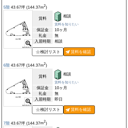
2
5階
43.67
坪
(144.37
m
)
相談
賃料
賃料を知りたい
保証金
10ヶ月
礼金
無
入居時期
相談
検討リスト
賃料を
確認
2
6階
43.67
坪
(144.37
m
)
相談
賃料
賃料を知りたい
保証金
10ヶ月
礼金
無
入居時期
即日
検討リスト
賃料を
確認
2
7階
43.67
坪
(144.37
m
)