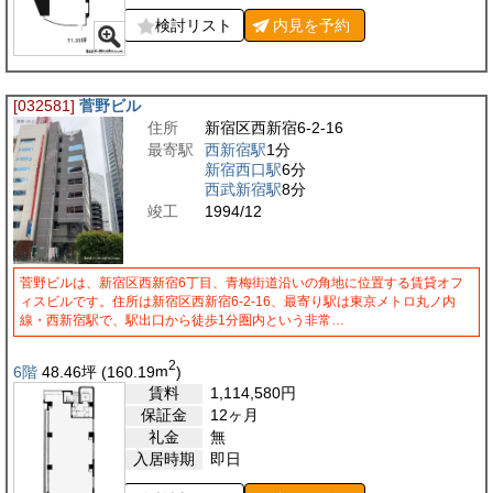
検討リスト
内見を
予約
[032581]
菅野ビル
住所
新宿区西新宿6-2-16
最寄駅
西新宿駅
1分
新宿西口駅
6分
西武新宿駅
8分
竣工
1994/12
菅野ビルは、新宿区西新宿6丁目、青梅街道沿いの角地に位置する賃貸オフ
ィスビルです。住所は新宿区西新宿6-2-16、最寄り駅は東京メトロ丸ノ内
線・西新宿駅で、駅出口から徒歩1分圏内という非常…
2
6階
48.46
坪
(160.19
m
)
賃料
1,114,580
円
保証金
12ヶ月
礼金
無
入居時期
即日