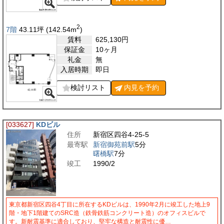
2
7階
43.11
坪
(142.54
m
)
賃料
625,130
円
保証金
10ヶ月
礼金
無
入居時期
即日
検討リスト
内見を
予約
[033627]
KDビル
住所
新宿区四谷4-25-5
最寄駅
新宿御苑前駅
5分
曙橋駅
7分
竣工
1990/2
東京都新宿区四谷4丁目に所在するKDビルは、1990年2月に竣工した地上9
階・地下1階建てのSRC造（鉄骨鉄筋コンクリート造）のオフィスビルで
す。新耐震基準に適合しており、堅牢な構造と耐震性に優…