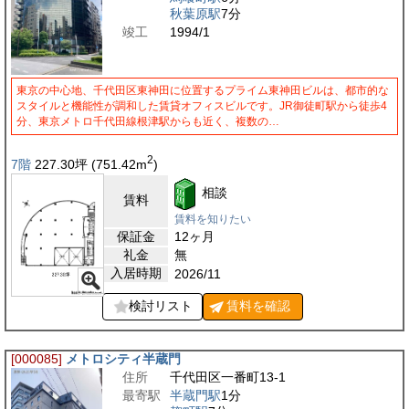
秋葉原駅
7分
竣工
1994/1
東京の中心地、千代田区東神田に位置するプライム東神田ビルは、都市的な
スタイルと機能性が調和した賃貸オフィスビルです。JR御徒町駅から徒歩4
分、東京メトロ千代田線根津駅からも近く、複数の…
2
7階
227.30
坪
(751.42
m
)
相談
賃料
賃料を知りたい
保証金
12ヶ月
礼金
無
入居時期
2026/11
検討リスト
賃料を
確認
[000085]
メトロシティ半蔵門
住所
千代田区一番町13-1
最寄駅
半蔵門駅
1分