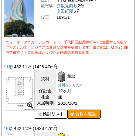
最寄駅
赤坂見附駅
2分
永田町駅
5分
竣工
1991/1
ニューオータニガーデンコートは、千代田区紀尾井町4-1に位置する高級オ
フィスビルで、ビジネスに最適な環境を提供します。最寄駅は、徒歩2分圏
内で東京メトロ銀座線および丸ノ内線の赤坂見附駅…
2
11階
432.11
坪
(1428.47
m
)
相談
賃料
賃料を知りたい
保証金
12ヶ月
礼金
無
入居時期
2026/10/1
検討リスト
賃料を
確認
2
16階
432.11
坪
(1428.47
m
)