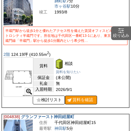
麹町駅
7分
市ヶ谷駅
10分
竣工
1993/8
半蔵門駅から徒歩1分と優れたアクセス性を備えた賃貸オフィスビルが、メ
絞り込み
トロシティ半蔵門です。所在地は千代田区一番町13-1にあり、東京メトロ半
蔵門線「半蔵門」駅から徒歩1分圏内という希少性…
2
2階
124.19
坪
(410.55
m
)
相談
賃料
賃料を知りたい
保証金
(未公開)
礼金
無
入居時期
2026/9/1
検討リスト
賃料を
確認
[004838]
グランファースト神田紺屋町
住所
千代田区神田紺屋町15
最寄駅
神田駅
5分