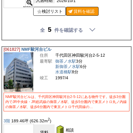
入居時期
2026/10/1
検討リスト
賃料を
確認
5
全
件を確認する
[061827]
NMF駿河台ビル
住所
千代田区神田駿河台2-5-12
最寄駅
御茶ノ水駅
3分
新御茶ノ水駅
6分
水道橋駅
8分
竣工
1997/4
NMF駿河台ビルは、千代田区神田駿河台2-5-12にある物件です。徒歩3分圏
内でJR中央線・JR総武線の御茶ノ水駅、徒歩5分圏内で東京メトロ丸ノ内線
の御茶ノ水駅、徒歩6分圏内で東京メトロ千代田線の…
2
3階
189.46
坪
(626.32
m
)
相談
賃料