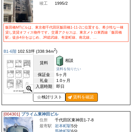
竣工
1995/2
飯田橋MTビルは、東京都千代田区飯田橋1-11-2に位置する、希少性な一棟
貸し賃貸オフィス物件です。交通アクセスは、東京メトロ東西線「飯田橋
駅」徒歩4分をはじめ、JR総武線、有楽町線、南北線、…
2
B1-6階
102.53
坪
(338.94
m
)
相談
賃料
賃料を知りたい
保証金
5ヶ月
礼金
1.0ヶ月
入居時期
即日
検討リスト
賃料を
確認
[004301]
プライム東神田ビル
住所
千代田区東神田1-7-8
最寄駅
岩本町駅
5分
馬喰町駅
6分