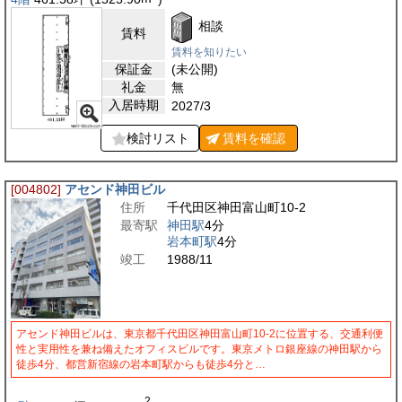
相談
賃料
賃料を知りたい
保証金
(未公開)
礼金
無
入居時期
2027/3
検討リスト
賃料を
確認
[004802]
アセンド神田ビル
住所
千代田区神田富山町10-2
最寄駅
神田駅
4分
岩本町駅
4分
竣工
1988/11
アセンド神田ビルは、東京都千代田区神田富山町10-2に位置する、交通利便
性と実用性を兼ね備えたオフィスビルです。東京メトロ銀座線の神田駅から
徒歩4分、都営新宿線の岩本町駅からも徒歩4分と…
2