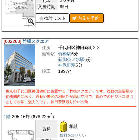
礼金
2.0ヶ月
入居時期
即日
検討リスト
内見を
予約
[002268]
竹橋スクエア
住所
千代田区神田錦町2-3
最寄駅
竹橋駅
6分
新御茶ノ水駅
6分
神保町駅
6分
竣工
1997/4
東京都千代田区神田錦町に位置する「竹橋スクエア」です。複数の主要駅が
徒歩圏内にあり、通勤や来客の利便性が高い立地で、都心でのビジネス拠点
として非常に魅力的です。神田警察通り沿いの角…
2
1階
205.16
坪
(678.22
m
)
相談
賃料
賃料を知りたい