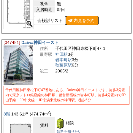
礼金
無
入居時期
即日
検討リスト
内見を
予約
[047481]
Daiwa神田イースト
住所
千代田区神田東松下町47-1
最寄駅
神田駅
3分
岩本町駅
3分
秋葉原駅
6分
竣工
2005/2
千代田区神田東松下町47番地にある、Daiwa神田イーストです。徒歩3分圏
内で東京メトロ銀座線の神田駅、都営新宿線の岩本町駅、徒歩4分圏内でJR
山手線・JR中央線・JR京浜東北線の神田駅、徒歩6分…
2
8階
143.61
坪
(474.74
m
)
相談
賃料
賃料を知りたい