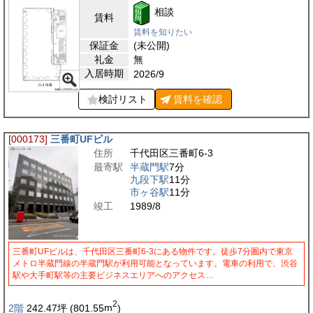
相談
賃料
賃料を知りたい
保証金
(未公開)
礼金
無
入居時期
2026/9
検討リスト
賃料を
確認
[000173]
三番町UFビル
住所
千代田区三番町6-3
最寄駅
半蔵門駅
7分
九段下駅
11分
市ヶ谷駅
11分
竣工
1989/8
三番町UFビルは、千代田区三番町6-3にある物件です。徒歩7分圏内で東京
メトロ半蔵門線の半蔵門駅が利用可能となっています。電車の利用で、渋谷
駅や大手町駅等の主要ビジネスエリアへのアクセス…
2
2階
242.47
坪
(801.55
m
)