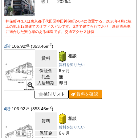
竣工
2026/4
神保町PREXは東京都千代田区神田神保町2-6-4に位置する、2026年4月に竣
工の地上12階建てのオフィスビルです。S造で建てられており、新耐震基準
に適合した安心感のある構造です。交通アクセスは特…
2
2階
106.92
坪
(353.46
m
)
相談
賃料
賃料を知りたい
保証金
6ヶ月
礼金
無
入居時期
即日
検討リスト
賃料を
確認
2
4階
106.92
坪
(353.46
m
)
相談
賃料
賃料を知りたい
保証金
6ヶ月