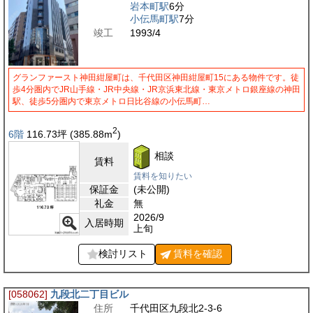
岩本町駅
6分
小伝馬町駅
7分
竣工
1993/4
グランファースト神田紺屋町は、千代田区神田紺屋町15にある物件です。徒
歩4分圏内でJR山手線・JR中央線・JR京浜東北線・東京メトロ銀座線の神田
駅、徒歩5分圏内で東京メトロ日比谷線の小伝馬町…
2
6階
116.73
坪
(385.88
m
)
相談
賃料
賃料を知りたい
保証金
(未公開)
礼金
無
2026/9
入居時期
上旬
検討リスト
賃料を
確認
[058062]
九段北二丁目ビル
住所
千代田区九段北2-3-6