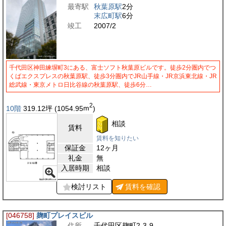
最寄駅
秋葉原駅
2分
末広町駅
6分
竣工
2007/2
千代田区神田練塀町3にある、富士ソフト秋葉原ビルです。徒歩2分圏内でつ
くばエクスプレスの秋葉原駅、徒歩3分圏内でJR山手線・JR京浜東北線・JR
総武線・東京メトロ日比谷線の秋葉原駅、徒歩6分…
2
10階
319.12
坪
(1054.95
m
)
相談
賃料
賃料を知りたい
保証金
12ヶ月
礼金
無
入居時期
相談
検討リスト
賃料を
確認
[046758]
麹町プレイスビル
住所
千代田区麹町2-3-9