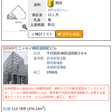
相談
賃料
賃料を知りたい
保証金
12ヶ月
礼金
無
入居時期
即日
検討リスト
賃料を
確認
[003497]
ニッセイ神田須田町ビル
住所
千代田区神田須田町2-6-6
最寄駅
岩本町駅
1分
神田駅
4分
淡路町駅
9分
竣工
1990/6
岩本町駅から徒歩1分と利便性抜群、神田エリアの駅近賃貸オフィスビルで
す。ニッセイ神田須田町ビルは、東京都千代田区神田須田町2に位置する賃
貸オフィスビルです。ビルは1990年に竣工し、地下2…
2
B1階
113.78
坪
(376.14
m
)