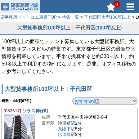
0
貸事務所ドットコム東京TOP
>
特集一覧
>
千代田区大型100坪以上
> 
大型貸事務所100坪以上｜千代田区(100坪以上)
100坪以上の面積でテナント募集している大型貸事務所、大
型賃貸オフィスビルの特集です。東京都千代田区の最新空室
情報を掲載しています。平米で換算すると約330㎡以上、約
50名以上で利用する物件になります。是非、オフィス移転の
ご参考にしてください。
大型貸事務所100坪以上｜千代田区
総数：
44
棟(67件)
[083617]
ソラス神保町
住所
千代田区神田神保町2-6-4
最寄駅
神保町駅
2分
九段下駅
5分
水道橋駅
9分