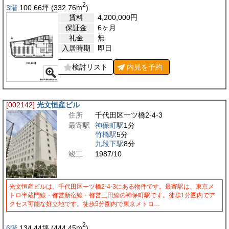
2
3階
100.66
坪
(332.76
m
)
賃料
4,200,000
円
保証金
6ヶ月
礼金
無
入居時期
即日
検討リスト
内見を
予約
[002142]
光文恒産ビル
住所
千代田区一ツ橋2-4-3
最寄駅
神保町駅
1分
竹橋駅
5分
九段下駅
8分
竣工
1987/10
光文恒産ビルは、千代田区一ツ橋2-4-3にある物件です。最寄駅は、東京メ
トロ半蔵門線・都営新宿線・都営三田線の神保町駅です。徒歩1分圏内でア
クセス可能な好立地です。徒歩5分圏内で東京メトロ…
2
6階
134.44
坪
(444.45
m
)