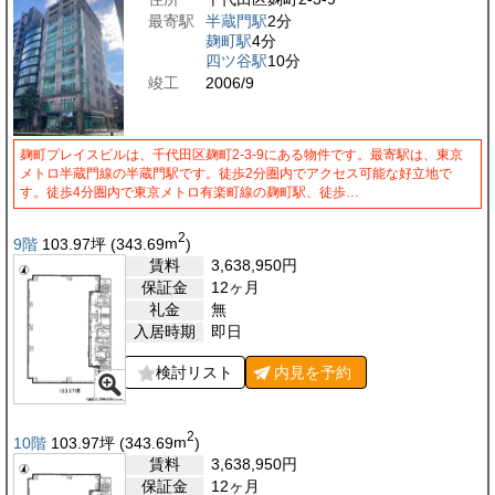
最寄駅
半蔵門駅
2分
麹町駅
4分
四ツ谷駅
10分
竣工
2006/9
麹町プレイスビルは、千代田区麹町2-3-9にある物件です。最寄駅は、東京
メトロ半蔵門線の半蔵門駅です。徒歩2分圏内でアクセス可能な好立地で
す。徒歩4分圏内で東京メトロ有楽町線の麹町駅、徒歩…
2
9階
103.97
坪
(343.69
m
)
賃料
3,638,950
円
保証金
12ヶ月
礼金
無
入居時期
即日
検討リスト
内見を
予約
2
10階
103.97
坪
(343.69
m
)
賃料
3,638,950
円
保証金
12ヶ月