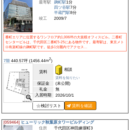
最寄駅
麹町駅
1分
四ツ谷駅
7分
半蔵門駅
8分
竣工
2009/7
番町エリアに位置するワンフロア約1,006坪の大規模オフィスビル。二番町
センタービルは、千代田区二番町5-25にある物件です。最寄駅は、東京メト
ロ有楽町線の麹町駅です。徒歩1分圏内でアクセス…
2
7階
440.57
坪
(1456.44
m
)
相談
賃料
賃料を知りたい
保証金
(未公開)
礼金
無
入居時期
2026/10/1
検討リスト
賃料を
確認
[059464]
ヒューリック秋葉原タワービルディング
住所
千代田区神田練塀町3