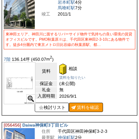
岩本町駅
4分
馬喰町駅
7分
竣工
2011/1
東神田エリア、神田川に面するリバーサイド物件で気持ちの良い環境の賃貸
オフィスビルです。PMO秋葉原Ⅱは、千代田区東神田2-3-10にある物件で
す。徒歩4分圏内で東京メトロ日比谷線の秋葉原駅、都…
2
7階
136.14
坪
(450.07
m
)
相談
賃料
賃料を知りたい
保証金
(未公開)
礼金
無
入居時期
2026/9/1
検討リスト
賃料を
確認
[056456]
Daiwa神保町3丁目ビル
住所
千代田区神田神保町3-2-3
最寄駅
神保町駅
2分