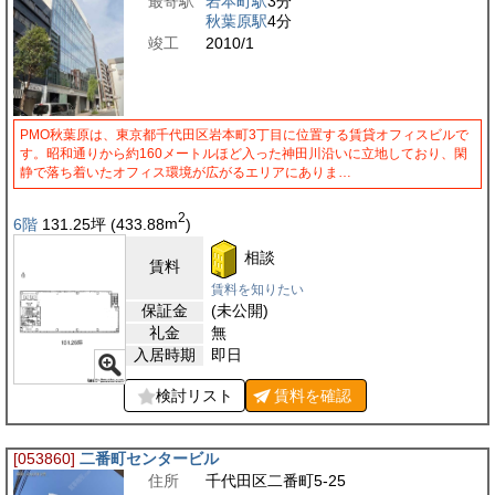
最寄駅
岩本町駅
3分
秋葉原駅
4分
竣工
2010/1
PMO秋葉原は、東京都千代田区岩本町3丁目に位置する賃貸オフィスビルで
す。昭和通りから約160メートルほど入った神田川沿いに立地しており、閑
静で落ち着いたオフィス環境が広がるエリアにありま…
2
6階
131.25
坪
(433.88
m
)
相談
賃料
賃料を知りたい
保証金
(未公開)
礼金
無
入居時期
即日
検討リスト
賃料を
確認
[053860]
二番町センタービル
住所
千代田区二番町5-25