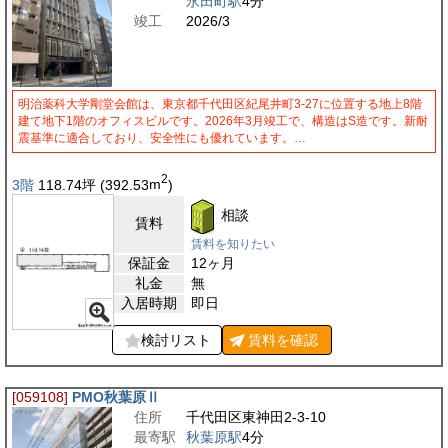
永田町駅
4分
竣工
2026/3
明治薬科大学剛堂会館は、東京都千代田区紀尾井町3-27に位置する地上8階
建て地下1階のオフィスビルです。2026年3月竣工で、構造はS造です。新耐
震基準に適合しており、安全性にも優れています。…
2
3階
118.74
坪
(392.53
m
)
相談
賃料
賃料を知りたい
保証金
12ヶ月
礼金
無
入居時期
即日
検討リスト
賃料を
確認
[059108]
PMO秋葉原Ⅱ
住所
千代田区東神田2-3-10
最寄駅
秋葉原駅
4分