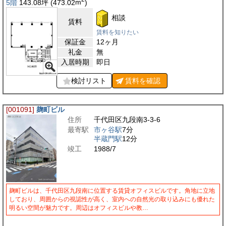
5階
143.08
坪
(473.02
m
)
相談
賃料
賃料を知りたい
保証金
12ヶ月
礼金
無
入居時期
即日
検討リスト
賃料を
確認
[001091]
麹町ビル
住所
千代田区九段南3-3-6
最寄駅
市ヶ谷駅
7分
半蔵門駅
12分
竣工
1988/7
麹町ビルは、千代田区九段南に位置する賃貸オフィスビルです。角地に立地
しており、周囲からの視認性が高く、室内への自然光の取り込みにも優れた
明るい空間が魅力です。周辺はオフィスビルや教…