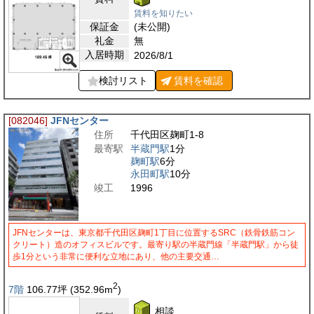
賃料を知りたい
保証金
(未公開)
礼金
無
入居時期
2026/8/1
検討リスト
賃料を
確認
[082046]
JFNセンター
住所
千代田区麹町1-8
最寄駅
半蔵門駅
1分
麹町駅
6分
永田町駅
10分
竣工
1996
JFNセンターは、東京都千代田区麹町1丁目に位置するSRC（鉄骨鉄筋コン
クリート）造のオフィスビルです。最寄り駅の半蔵門線「半蔵門駅」から徒
歩1分という非常に便利な立地にあり、他の主要交通…
2
7階
106.77
坪
(352.96
m
)
相談