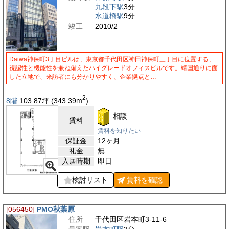
九段下駅
3分
水道橋駅
9分
竣工
2010/2
Daiwa神保町3丁目ビルは、東京都千代田区神田神保町三丁目に位置する、
視認性と機能性を兼ね備えたハイグレードオフィスビルです。靖国通りに面
した立地で、来訪者にも分かりやすく、企業拠点と…
2
8階
103.87
坪
(343.39
m
)
相談
賃料
賃料を知りたい
保証金
12ヶ月
礼金
無
入居時期
即日
検討リスト
賃料を
確認
[056450]
PMO秋葉原
住所
千代田区岩本町3-11-6