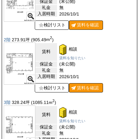
保証金
(未公開)
礼金
無
入居時期
2026/10/1
検討リスト
賃料を
確認
2
2階
273.91
坪
(905.49
m
)
相談
賃料
賃料を知りたい
保証金
(未公開)
礼金
無
入居時期
2026/10/1
検討リスト
賃料を
確認
2
3階
328.24
坪
(1085.11
m
)
相談
賃料
賃料を知りたい
保証金
(未公開)
礼金
無