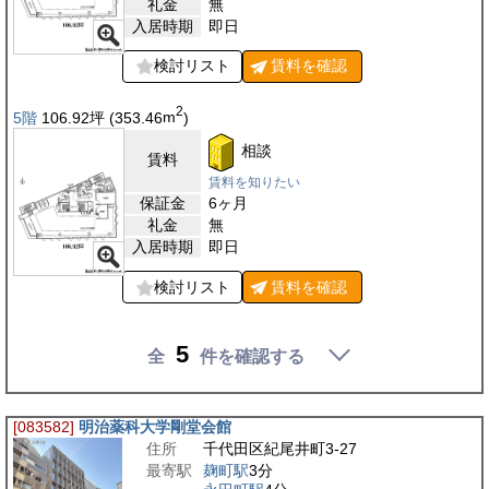
礼金
無
入居時期
即日
検討リスト
賃料を
確認
2
5階
106.92
坪
(353.46
m
)
相談
賃料
賃料を知りたい
保証金
6ヶ月
礼金
無
入居時期
即日
検討リスト
賃料を
確認
5
全
件を確認する
[083582]
明治薬科大学剛堂会館
住所
千代田区紀尾井町3-27
最寄駅
麹町駅
3分