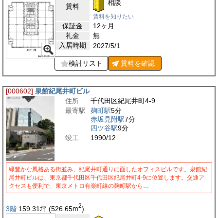
相談
賃料
賃料を知りたい
保証金
12ヶ月
礼金
無
入居時期
2027/5/1
検討リスト
賃料を
確認
[000602]
泉館紀尾井町ビル
住所
千代田区紀尾井町4-9
最寄駅
麹町駅
5分
赤坂見附駅
7分
四ツ谷駅
9分
竣工
1990/12
緑豊かな風格ある街並み、紀尾井町通りに面したオフィスビルです。泉館紀
尾井町ビルは、東京都千代田区千代田区紀尾井町4-9に位置します。交通ア
クセスも便利で、東京メトロ有楽町線の麹町駅から…
2
3階
159.31
坪
(526.65
m
)