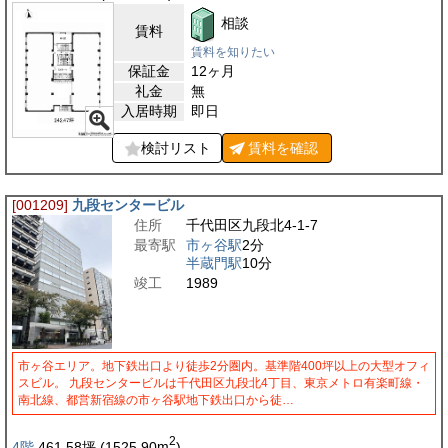
相談
賃料
賃料を知りたい
保証金
12ヶ月
礼金
無
入居時期
即日
検討リスト
賃料を
確認
[001209]
九段センタービル
住所
千代田区九段北4-1-7
最寄駅
市ヶ谷駅
2分
半蔵門駅
10分
竣工
1989
市ヶ谷エリア。地下鉄出口より徒歩2分圏内。基準階400坪以上の大型オフィ
スビル。 九段センタービルは千代田区九段北4丁目、東京メトロ有楽町線・
南北線、都営新宿線の市ヶ谷駅地下鉄出口から徒…
2
4階
461.58
坪
(1525.90
m
)