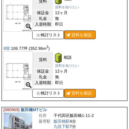
賃料
賃料を知りたい
保証金
12ヶ月
礼金
無
入居時期
即日
検討リスト
賃料を
確認
2
8階
106.77
坪
(352.96
m
)
相談
賃料
賃料を知りたい
保証金
12ヶ月
礼金
無
入居時期
即日
検討リスト
賃料を
確認
[080969]
飯田橋MTビル
住所
千代田区飯田橋1-11-2
最寄駅
飯田橋駅
4分
九段下駅
7分