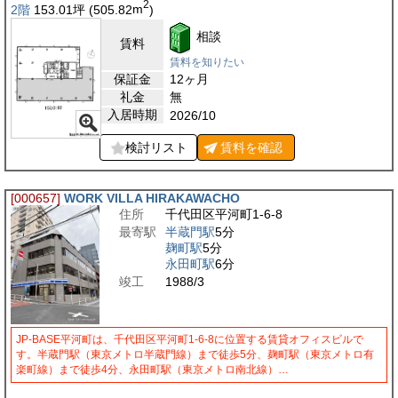
2
2階
153.01
坪
(505.82
m
)
相談
賃料
賃料を知りたい
保証金
12ヶ月
礼金
無
入居時期
2026/10
検討リスト
賃料を
確認
[000657]
WORK VILLA HIRAKAWACHO
住所
千代田区平河町1-6-8
最寄駅
半蔵門駅
5分
麹町駅
5分
永田町駅
6分
竣工
1988/3
JP-BASE平河町は、千代田区平河町1-6-8に位置する賃貸オフィスビルで
す。半蔵門駅（東京メトロ半蔵門線）まで徒歩5分、麹町駅（東京メトロ有
楽町線）まで徒歩4分、永田町駅（東京メトロ南北線）…