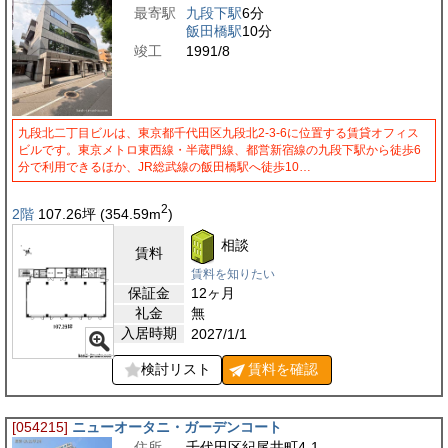
最寄駅
九段下駅
6分
飯田橋駅
10分
竣工
1991/8
九段北二丁目ビルは、東京都千代田区九段北2-3-6に位置する賃貸オフィス
ビルです。東京メトロ東西線・半蔵門線、都営新宿線の九段下駅から徒歩6
分で利用できるほか、JR総武線の飯田橋駅へ徒歩10…
2
2階
107.26
坪
(354.59
m
)
相談
賃料
賃料を知りたい
保証金
12ヶ月
礼金
無
入居時期
2027/1/1
検討リスト
賃料を
確認
[054215]
ニューオータニ・ガーデンコート
住所
千代田区紀尾井町4-1