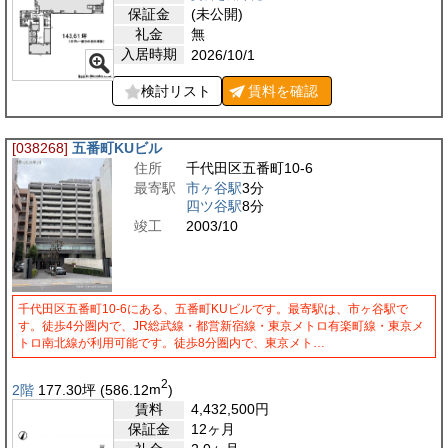
保証金
(未公開)
礼金
無
入居時期
2026/10/1
検討リスト
賃料を
確認
[038268]
五番町KUビル
住所
千代田区五番町10-6
最寄駅
市ヶ谷駅
3分
四ツ谷駅
8分
竣工
2003/10
千代田区五番町10-6にある、五番町KUビルです。最寄駅は、市ヶ谷駅で
す。徒歩4分圏内で、JR総武線・都営新宿線・東京メトロ有楽町線・東京メ
トロ南北線が利用可能です。徒歩8分圏内で、東京メト…
2
2階
177.30
坪
(586.12
m
)
賃料
4,432,500
円
保証金
12ヶ月