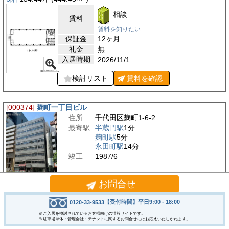
相談
賃料
賃料を知りたい
保証金
12ヶ月
礼金
無
入居時期
2026/11/1
検討リスト
賃料を
確認
[000374]
麹町一丁目ビル
住所
千代田区麹町1-6-2
最寄駅
半蔵門駅
1分
麹町駅
5分
永田町駅
14分
竣工
1987/6
お問合せ
麹町一丁目ビルは、東京都千代田区麹町1-6-2に位置する駅近の好立地ビル
です。東京メトロ半蔵門線半蔵門駅から徒歩1分と駅からのアクセスの良さ
【受付時間】平日9:00 - 18:00
0120-33-9533
を誇ります。また有楽町線麹町駅から徒歩5分、南北…
※ご入居を検討されているお客様向けの情報サイトです。
※駐車場単体・管理会社・テナントに関するお問合せにはお応えいたしかねます。
2