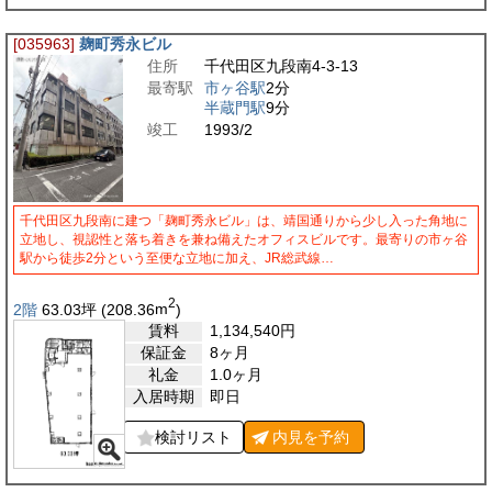
[035963]
麹町秀永ビル
住所
千代田区九段南4-3-13
最寄駅
市ヶ谷駅
2分
半蔵門駅
9分
竣工
1993/2
千代田区九段南に建つ「麹町秀永ビル」は、靖国通りから少し入った角地に
立地し、視認性と落ち着きを兼ね備えたオフィスビルです。最寄りの市ヶ谷
駅から徒歩2分という至便な立地に加え、JR総武線…
2
2階
63.03
坪
(208.36
m
)
賃料
1,134,540
円
保証金
8ヶ月
礼金
1.0ヶ月
入居時期
即日
検討リスト
内見を
予約