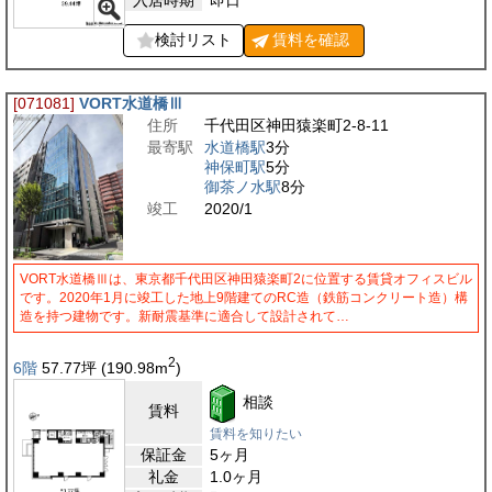
検討リスト
賃料を
確認
[071081]
VORT水道橋Ⅲ
住所
千代田区神田猿楽町2-8-11
最寄駅
水道橋駅
3分
神保町駅
5分
御茶ノ水駅
8分
竣工
2020/1
VORT水道橋Ⅲは、東京都千代田区神田猿楽町2に位置する賃貸オフィスビル
です。2020年1月に竣工した地上9階建てのRC造（鉄筋コンクリート造）構
造を持つ建物です。新耐震基準に適合して設計されて…
2
6階
57.77
坪
(190.98
m
)
相談
賃料
賃料を知りたい
保証金
5ヶ月
礼金
1.0ヶ月