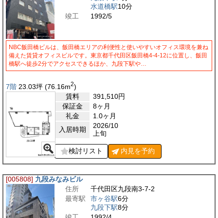
水道橋駅
10分
竣工
1992/5
NBC飯田橋ビルは、飯田橋エリアの利便性と使いやすいオフィス環境を兼ね
備えた賃貸オフィスビルです。東京都千代田区飯田橋4-4-12に位置し、飯田
橋駅へ徒歩2分でアクセスできるほか、九段下駅や…
2
7階
23.03
坪
(76.16
m
)
賃料
391,510
円
保証金
8ヶ月
礼金
1.0ヶ月
2026/10
入居時期
上旬
検討リスト
内見を
予約
[005808]
九段みなみビル
住所
千代田区九段南3-7-2
最寄駅
市ヶ谷駅
6分
九段下駅
8分
竣工
1992/4