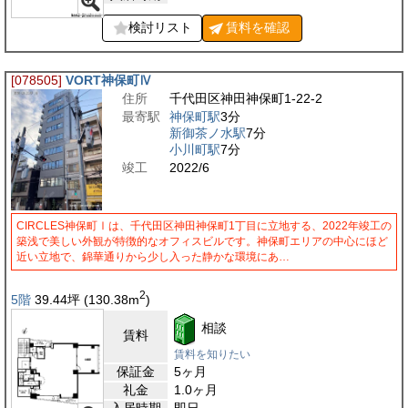
検討リスト
賃料を
確認
[078505]
VORT神保町Ⅳ
住所
千代田区神田神保町1-22-2
最寄駅
神保町駅
3分
新御茶ノ水駅
7分
小川町駅
7分
竣工
2022/6
CIRCLES神保町Ⅰは、千代田区神田神保町1丁目に立地する、2022年竣工の
築浅で美しい外観が特徴的なオフィスビルです。神保町エリアの中心にほど
近い立地で、錦華通りから少し入った静かな環境にあ…
2
5階
39.44
坪
(130.38
m
)
相談
賃料
賃料を知りたい
保証金
5ヶ月
礼金
1.0ヶ月
入居時期
即日