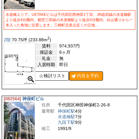
水道橋エリア。UETAKEビルは千代田区西神田1丁目、JR総武線の水道橋駅
より徒歩4分圏内、都営三田線の水道橋駅より徒歩5分圏内。白山通りから一
本入った角地に位置します。三崎町交差点近くの立地…
2
2階
70.75
坪
(233.88
m
)
賃料
974,937
円
保証金
6ヶ月
礼金
無
入居時期
即日
検討リスト
内見を
予約
[082564]
神保町ビル
住所
千代田区神田神保町2-26-8
最寄駅
神保町駅
4分
水道橋駅
7分
九段下駅
9分
竣工
1991/9