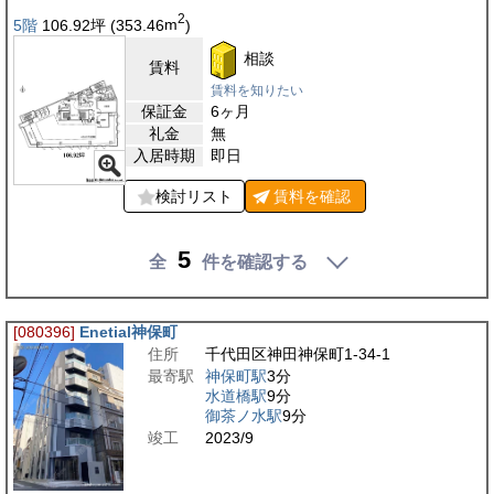
2
5階
106.92
坪
(353.46
m
)
相談
賃料
賃料を知りたい
保証金
6ヶ月
礼金
無
入居時期
即日
検討リスト
賃料を
確認
5
全
件を確認する
[080396]
Enetial神保町
住所
千代田区神田神保町1-34-1
最寄駅
神保町駅
3分
水道橋駅
9分
御茶ノ水駅
9分
竣工
2023/9