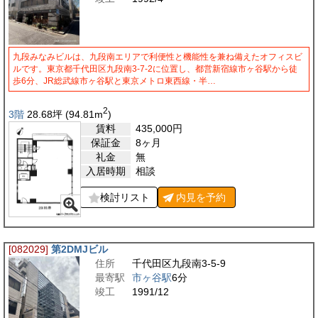
九段みなみビルは、九段南エリアで利便性と機能性を兼ね備えたオフィスビ
ルです。東京都千代田区九段南3-7-2に位置し、都営新宿線市ヶ谷駅から徒
歩6分、JR総武線市ヶ谷駅と東京メトロ東西線・半…
2
3階
28.68
坪
(94.81
m
)
賃料
435,000
円
保証金
8ヶ月
礼金
無
入居時期
相談
検討リスト
内見を
予約
[082029]
第2DMJビル
住所
千代田区九段南3-5-9
最寄駅
市ヶ谷駅
6分
竣工
1991/12