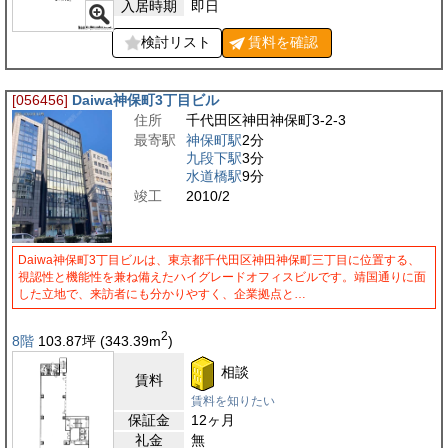
入居時期
即日
検討リスト
賃料を
確認
[056456]
Daiwa神保町3丁目ビル
住所
千代田区神田神保町3-2-3
最寄駅
神保町駅
2分
九段下駅
3分
水道橋駅
9分
竣工
2010/2
Daiwa神保町3丁目ビルは、東京都千代田区神田神保町三丁目に位置する、
視認性と機能性を兼ね備えたハイグレードオフィスビルです。靖国通りに面
した立地で、来訪者にも分かりやすく、企業拠点と…
2
8階
103.87
坪
(343.39
m
)
相談
賃料
賃料を知りたい
保証金
12ヶ月
礼金
無