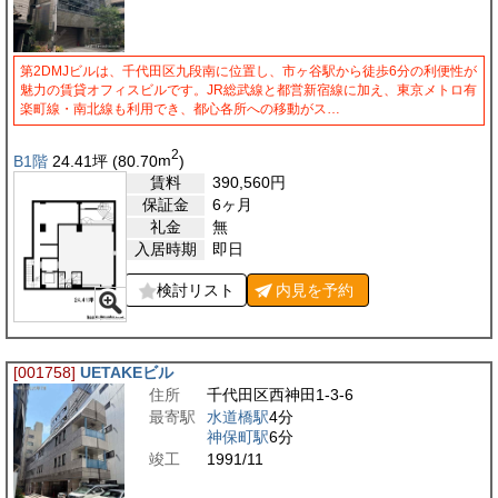
第2DMJビルは、千代田区九段南に位置し、市ヶ谷駅から徒歩6分の利便性が
魅力の賃貸オフィスビルです。JR総武線と都営新宿線に加え、東京メトロ有
楽町線・南北線も利用でき、都心各所への移動がス…
2
B1階
24.41
坪
(80.70
m
)
賃料
390,560
円
保証金
6ヶ月
礼金
無
入居時期
即日
検討リスト
内見を
予約
[001758]
UETAKEビル
住所
千代田区西神田1-3-6
最寄駅
水道橋駅
4分
神保町駅
6分
竣工
1991/11