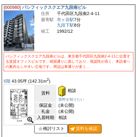
[000980]
パシフィックスクエア九段南ビル
住所
千代田区九段南2-4-11
最寄駅
市ヶ谷駅
7分
九段下駅
8分
竣工
1992/12
パシフィックスクエア九段南ビルは、東京都千代田区九段南2-4-11に位置す
る賃貸オフィスビルです。靖国通りに面しており、視認性が高く、来訪者へ
の案内もしやすい立地です。周辺は車通りが多く…
2
6階
43.05
坪
(142.31
m
)
相談
賃料
賃料を知りたい
保証金
(未公開)
礼金
(未公開)
入居時期
相談
検討リスト
賃料を
確認