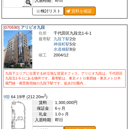
入居時期
即日
検討リスト
賃料を
確認
[070590]
アリビオ九段
住所
千代田区九段北1-6-1
最寄駅
九段下駅
2分
神保町駅
5分
水道橋駅
8分
竣工
2004/12
九段下エリアに位置する好立地な賃貸オフィス。アリビオ九段は、千代田区
九段北1-6-1にある物件です。最寄駅は、東京メトロ東西線・東京メトロ半
蔵門線・都営新宿線の九段下駅です。徒歩2分圏内…
2
9階
64.19
坪
(212.20
m
)
賃料
1,300,000
円
保証金
6ヶ月
礼金
1.0ヶ月
入居時期
即日