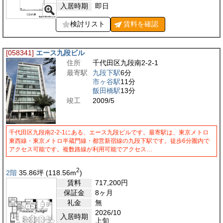
入居時期
即日
検討リスト
賃料を
確認
[058341]
エース九段ビル
住所
千代田区九段南2-2-1
最寄駅
九段下駅
6分
市ヶ谷駅
11分
飯田橋駅
13分
竣工
2009/5
千代田区九段南2-2-1にある、エース九段ビルです。最寄駅は、東京メトロ
東西線・東京メトロ半蔵門線・都営新宿線の九段下駅です。徒歩6分圏内で
アクセス可能です。複数路線が利用可能でアクセス…
2
2階
35.86
坪
(118.56
m
)
賃料
717,200
円
保証金
8ヶ月
礼金
無
2026/10
入居時期
上旬