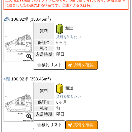
工の地上12階建てのオフィスビルです。S造で建てられており、新耐震基準
に適合した安心感のある構造です。交通アクセスは特…
2
2階
106.92
坪
(353.46
m
)
相談
賃料
賃料を知りたい
保証金
6ヶ月
礼金
無
入居時期
即日
検討リスト
賃料を
確認
2
4階
106.92
坪
(353.46
m
)
相談
賃料
賃料を知りたい
保証金
6ヶ月
礼金
無
入居時期
即日
検討リスト
賃料を
確認