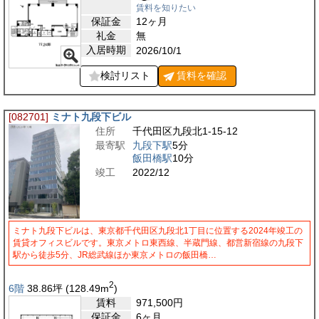
賃料を知りたい
保証金
12ヶ月
礼金
無
入居時期
2026/10/1
検討リスト
賃料を
確認
[082701]
ミナト九段下ビル
住所
千代田区九段北1-15-12
最寄駅
九段下駅
5分
飯田橋駅
10分
竣工
2022/12
ミナト九段下ビルは、東京都千代田区九段北1丁目に位置する2024年竣工の
賃貸オフィスビルです。東京メトロ東西線、半蔵門線、都営新宿線の九段下
駅から徒歩5分、JR総武線ほか東京メトロの飯田橋…
2
6階
38.86
坪
(128.49
m
)
賃料
971,500
円
保証金
6ヶ月