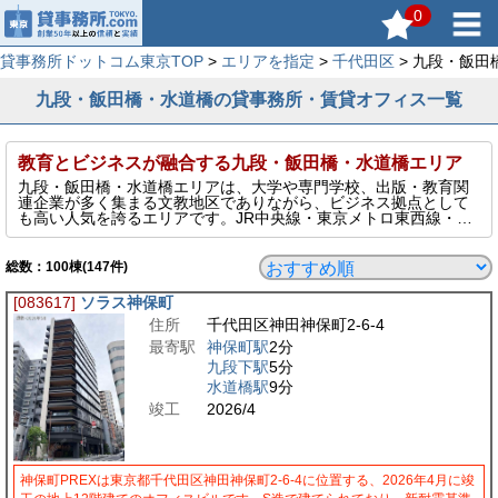
0
貸事務所ドットコム東京TOP
>
エリアを指定
>
千代田区
> 九段・飯
九段・飯田橋・水道橋の貸事務所・賃貸オフィス一覧
教育とビジネスが融合する九段・飯田橋・水道橋エリア
九段・飯田橋・水道橋エリアは、大学や専門学校、出版・教育関
連企業が多く集まる文教地区でありながら、ビジネス拠点として
も高い人気を誇るエリアです。JR中央線・東京メトロ東西線・南
北線・有楽町線など複数路線が利用可能で、都心主要エリアへの
アクセスも良好。落ち着いた環境と利便性を兼ね備えており、士
業・コンサル・クリエイティブ系企業にも適しています。多様な
総数：
100
棟(147件)
ニーズに応える賃貸オフィスがそろう注目のエリアです。
[083617]
ソラス神保町
住所
千代田区神田神保町2-6-4
最寄駅
神保町駅
2分
九段下駅
5分
水道橋駅
9分
竣工
2026/4
神保町PREXは東京都千代田区神田神保町2-6-4に位置する、2026年4月に竣