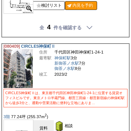
検討リスト
内見を
予約
4
全
件を確認する
[080409]
CIRCLES神保町Ⅱ
住所
千代田区神田神保町1-24-1
最寄駅
神保町駅
3分
新御茶ノ水駅
7分
御茶ノ水駅
8分
竣工
2023/2
CIRCLES神保町Ⅱは、東京都千代田区神田神保町1-24-1に位置する賃貸オ
フィスビルです。東京メトロ半蔵門線、都営三田線・都営新宿線の神保町駅
から徒歩3分と、通勤や営業活動に便利な立地にありま…
2
3階
77.24
坪
(255.37
m
)
相談
賃料