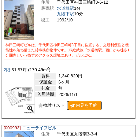
住所
千代田区神田三崎町3-6-12
最寄駅
水道橋駅
1分
九段下駅
10分
竣工
1992/10
神田三崎町ビルは、千代田区神田三崎町3丁目に位置する、交通利便性と機
能性を兼ね備えた貸事務所物件です。JR総武線「水道橋駅」西口から徒歩1
分圏内という抜群のアクセス環境にあり、ビルは水…
2
2階
51.57
坪
(170.49
m
)
賃料
1,340,820
円
保証金
6ヶ月
礼金
無
入居時期
2026/11/1
検討リスト
内見を
予約
[000993]
ニューライフビル
住所
千代田区九段南3-3-4