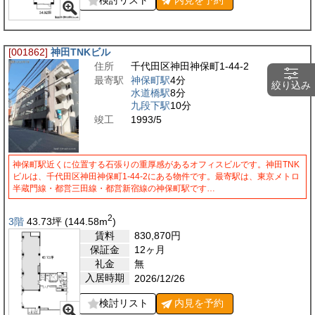
[001862]
神田TNKビル
住所
千代田区神田神保町1-44-2
最寄駅
神保町駅
4分
絞り込み
水道橋駅
8分
九段下駅
10分
竣工
1993/5
神保町駅近くに位置する石張りの重厚感があるオフィスビルです。神田TNK
ビルは、千代田区神田神保町1-44-2にある物件です。最寄駅は、東京メトロ
半蔵門線・都営三田線・都営新宿線の神保町駅です…
2
3階
43.73
坪
(144.58
m
)
賃料
830,870
円
保証金
12ヶ月
礼金
無
入居時期
2026/12/26
検討リスト
内見を
予約