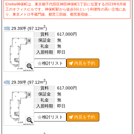
Enetial神保町は、東京都千代田区神田神保町1丁目に位置する2023年9月竣
工のオフィスビルです。神保町駅から徒歩3分という利便性の高い立地にあ
り、東京メトロ半蔵門線、都営三田線、都営新宿線…
2
3階
29.39
坪
(97.12
m
)
賃料
617,000
円
保証金
無
礼金
無
入居時期
即日
検討リスト
内見を
予約
2
4階
29.39
坪
(97.12
m
)
賃料
617,000
円
保証金
無
礼金
無
入居時期
即日
検討リスト
内見を
予約