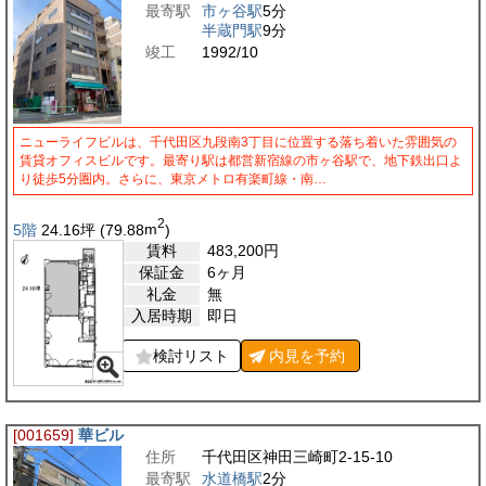
最寄駅
市ヶ谷駅
5分
半蔵門駅
9分
竣工
1992/10
ニューライフビルは、千代田区九段南3丁目に位置する落ち着いた雰囲気の
賃貸オフィスビルです。最寄り駅は都営新宿線の市ヶ谷駅で、地下鉄出口よ
り徒歩5分圏内。さらに、東京メトロ有楽町線・南…
2
5階
24.16
坪
(79.88
m
)
賃料
483,200
円
保証金
6ヶ月
礼金
無
入居時期
即日
検討リスト
内見を
予約
[001659]
華ビル
住所
千代田区神田三崎町2-15-10
最寄駅
水道橋駅
2分