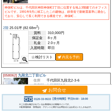
神保町ビルは、千代田区神田神保町2丁目に位置する地上3階建てのオフィス
ビルです。1991年9月に竣工したこの建物は、鉄骨造で新耐震基準に適合し
ており、安心して長く利用できる構造です。神保町…
2
2階
25.01
坪
(82.68
m
)
賃料
310,000
円
保証金
8ヶ月
礼金
2.0ヶ月
入居時期
即日
検討リスト
内見を
予約
[058062]
九段北二丁目ビル
住所
千代田区九段北2-3-6
最寄駅
九段下駅
6分
お問合せ
飯田橋駅
10分
竣工
1991/8
【受付時間】平日9:00 - 18:00
0120-33-9533
※ご入居を検討されているお客様向けの情報サイトです。
※駐車場単体・管理会社・テナントに関するお問合せにはお応えいたしかねます。