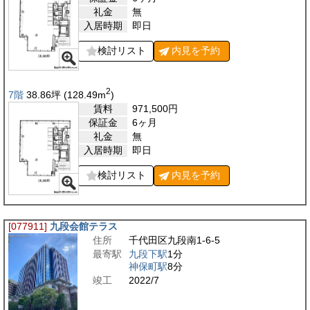
礼金
無
入居時期
即日
検討リスト
内見を
予約
2
7階
38.86
坪
(128.49
m
)
賃料
971,500
円
保証金
6ヶ月
礼金
無
入居時期
即日
検討リスト
内見を
予約
[077911]
九段会館テラス
住所
千代田区九段南1-6-5
最寄駅
九段下駅
1分
神保町駅
8分
竣工
2022/7