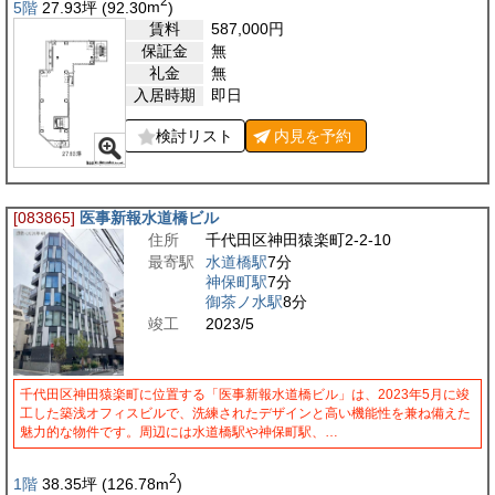
2
5階
27.93
坪
(92.30
m
)
賃料
587,000
円
保証金
無
礼金
無
入居時期
即日
検討リスト
内見を
予約
[083865]
医事新報水道橋ビル
住所
千代田区神田猿楽町2-2-10
最寄駅
水道橋駅
7分
神保町駅
7分
御茶ノ水駅
8分
竣工
2023/5
千代田区神田猿楽町に位置する「医事新報水道橋ビル」は、2023年5月に竣
工した築浅オフィスビルで、洗練されたデザインと高い機能性を兼ね備えた
魅力的な物件です。周辺には水道橋駅や神保町駅、…
2
1階
38.35
坪
(126.78
m
)