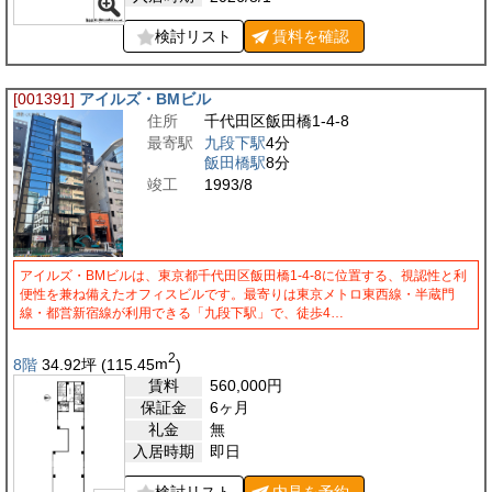
検討リスト
賃料を
確認
[001391]
アイルズ・BMビル
住所
千代田区飯田橋1-4-8
最寄駅
九段下駅
4分
飯田橋駅
8分
竣工
1993/8
アイルズ・BMビルは、東京都千代田区飯田橋1-4-8に位置する、視認性と利
便性を兼ね備えたオフィスビルです。最寄りは東京メトロ東西線・半蔵門
線・都営新宿線が利用できる「九段下駅」で、徒歩4…
2
8階
34.92
坪
(115.45
m
)
賃料
560,000
円
保証金
6ヶ月
礼金
無
入居時期
即日
検討リスト
内見を
予約