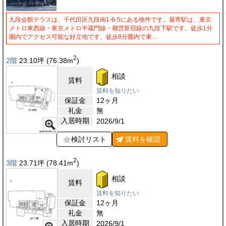
九段会館テラスは、千代田区九段南1-6-5にある物件です。最寄駅は、東京
メトロ東西線・東京メトロ半蔵門線・都営新宿線の九段下駅です。徒歩1分
圏内でアクセス可能な好立地です。徒歩8分圏内で東…
2
2階
23.10
坪
(76.38
m
)
相談
賃料
賃料を知りたい
保証金
12ヶ月
礼金
無
入居時期
2026/9/1
検討リスト
賃料を
確認
2
3階
23.71
坪
(78.41
m
)
相談
賃料
賃料を知りたい
保証金
12ヶ月
礼金
無
入居時期
2026/9/1