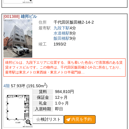
[001388]
雄邦ビル
住所
千代田区飯田橋2-14-2
最寄駅
九段下駅
4分
水道橋駅
8分
飯田橋駅
9分
竣工
1993/2
雄邦ビルは、九段下エリアに位置する、落ち着いた色合いで清潔感のある賃
貸オフィスビルです。この物件は、千代田区飯田橋2-14-2に所在しており、
最寄駅は東京メトロ東西線・東京メトロ半蔵門線…
2
4階
57.93
坪
(191.50
m
)
賃料
984,810
円
保証金
12ヶ月
礼金
1.0ヶ月
入居時期
即日
検討リスト
内見を
予約