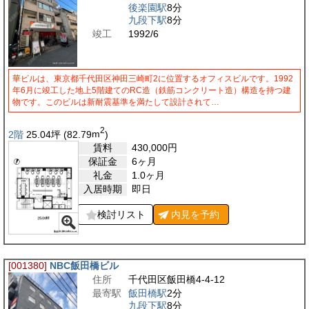
後楽園駅
8分
九段下駅
8分
竣工
1992/6
華ビルは、東京都千代田区神田三崎町2に位置するオフィスビルです。1992
年6月に竣工した地上5階建てのRC造（鉄筋コンクリート造）構造を持つ建
物です。このビルは新耐震基準を満たして設計されて…
2
2階
25.04
坪
(82.79
m
)
賃料
430,000
円
保証金
6ヶ月
礼金
1.0ヶ月
入居時期
即日
検討リスト
内見を
予約
[001380]
NBC飯田橋ビル
住所
千代田区飯田橋4-4-12
最寄駅
飯田橋駅
2分
九段下駅
8分