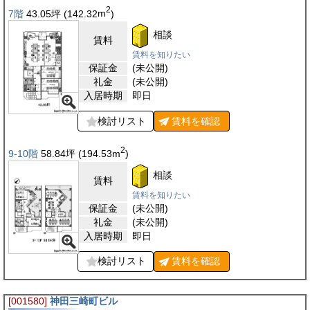
2
7階
43.05
坪
(142.32
m
)
相談
賃料
賃料を知りたい
保証金
(未公開)
礼金
(未公開)
入居時期
即日
検討リスト
賃料を
確認
2
9-10階
58.84
坪
(194.53
m
)
相談
賃料
賃料を知りたい
保証金
(未公開)
礼金
(未公開)
入居時期
即日
検討リスト
賃料を
確認
[001580]
神田三崎町ビル