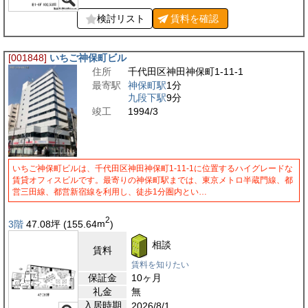
検討リスト
賃料を
確認
[001848]
いちご神保町ビル
住所
千代田区神田神保町1-11-1
最寄駅
神保町駅
1分
九段下駅
9分
竣工
1994/3
いちご神保町ビルは、千代田区神田神保町1-11-1に位置するハイグレードな
賃貸オフィスビルです。最寄りの神保町駅までは、東京メトロ半蔵門線、都
営三田線、都営新宿線を利用し、徒歩1分圏内とい…
2
3階
47.08
坪
(155.64
m
)
相談
賃料
賃料を知りたい
保証金
10ヶ月
礼金
無
入居時期
2026/8/1