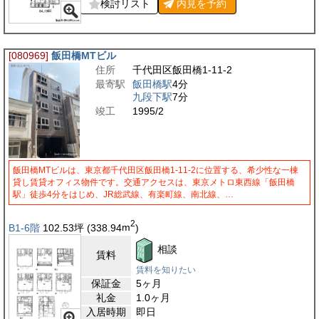
検討リスト
内見を
予約
[080969]
飯田橋MTビル
住所
千代田区飯田橋1-11-2
最寄駅
飯田橋駅
4分
九段下駅
7分
竣工
1995/2
飯田橋MTビルは、東京都千代田区飯田橋1-11-2に位置する、希少性な一棟
貸し賃貸オフィス物件です。交通アクセスは、東京メトロ東西線「飯田橋
駅」徒歩4分をはじめ、JR総武線、有楽町線、南北線、…
2
B1-6階
102.53
坪
(338.94
m
)
相談
賃料
賃料を知りたい
保証金
5ヶ月
礼金
1.0ヶ月
入居時期
即日