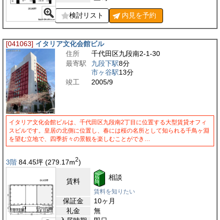
検討リスト
内見を
予約
[041063]
イタリア文化会館ビル
住所
千代田区九段南2-1-30
最寄駅
九段下駅
8分
市ヶ谷駅
13分
竣工
2005/9
イタリア文化会館ビルは、千代田区九段南2丁目に位置する大型賃貸オフィ
スビルです。皇居の北側に位置し、春には桜の名所として知られる千鳥ヶ淵
を望む立地で、四季折々の景観を楽しむことができ…
2
3階
84.45
坪
(279.17
m
)
相談
賃料
賃料を知りたい
保証金
10ヶ月
礼金
無