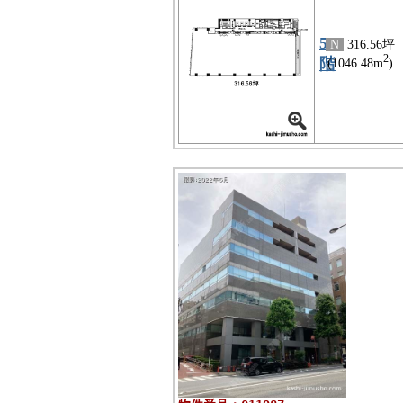
5
N
316.56坪
2
階
(1046.48m
)