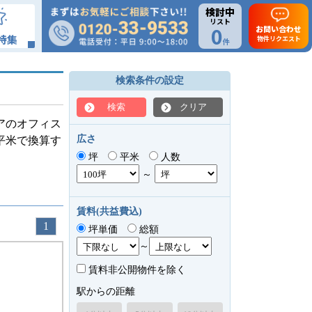
検討中
リスト
0
お問い合わせ
特集
物件リクエスト
件
検索条件の設定
検索
クリア
アのオフィス
広さ
平米で換算す
坪
平米
人数
～
賃料(共益費込)
1
坪単価
総額
～
賃料非公開物件を除く
駅からの距離