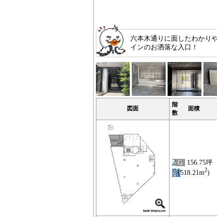
六本木通りに面したわかり
インのお洒落な入口！
階
図面
面積
数
2
G
156.75坪
2
階
(518.21m
)