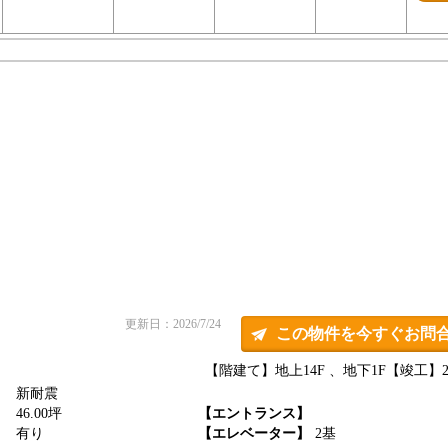
更新日：2026/7/24
この物件を今すぐお問
【階建て】地上14F 、地下1F
【竣工】20
新耐震
】
46.00坪
【エントランス】
】
有り
【エレベーター】
2基