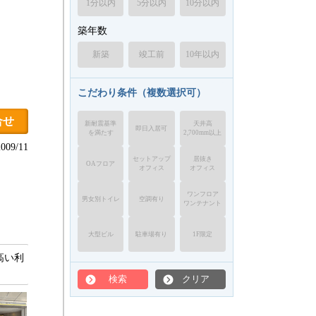
1分以内
5分以内
10分以内
築年数
新築
竣工前
10年以内
こだわり条件（複数選択可）
合せ
新耐震基準
天井高
即日入居可
を満たす
2,700mm以上
09/11
セットアップ
居抜き
OAフロア
オフィス
オフィス
ワンフロア
男女別トイレ
空調有り
ワンテナント
大型ビル
駐車場有り
1F限定
高い利
検索
クリア