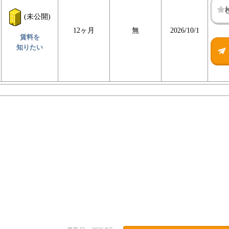
(未公開)
12ヶ月
無
2026/10/1
賃料を
知りたい