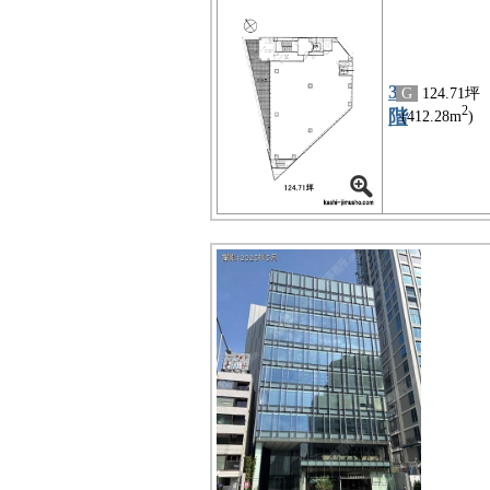
3
G
124.71坪
2
階
(412.28m
)