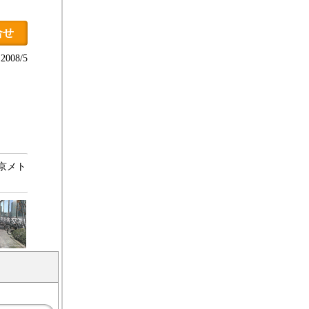
合せ
008/5
京メト