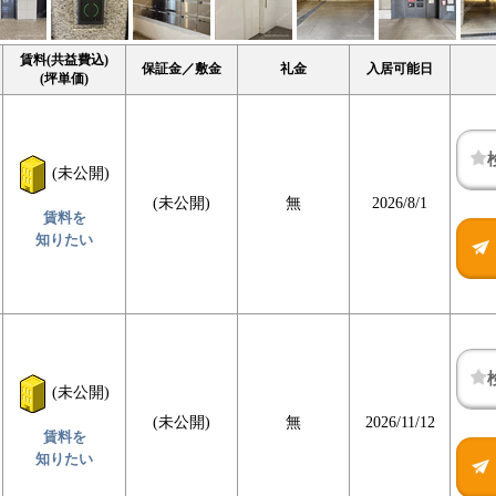
賃料(共益費込)
保証金／敷金
礼金
入居可能日
(坪単価)
(未公開)
(未公開)
無
2026/8/1
賃料を
知りたい
(未公開)
(未公開)
無
2026/11/12
賃料を
知りたい