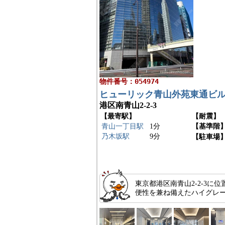
物件番号：054974
ヒューリック青山外苑東通ビ
港区南青山2-2-3
【最寄駅】
【耐震】
青山一丁目駅
1分
【基準階
乃木坂駅
9分
【駐車場
東京都港区南青山2-2-3
便性を兼ね備えたハイグレー