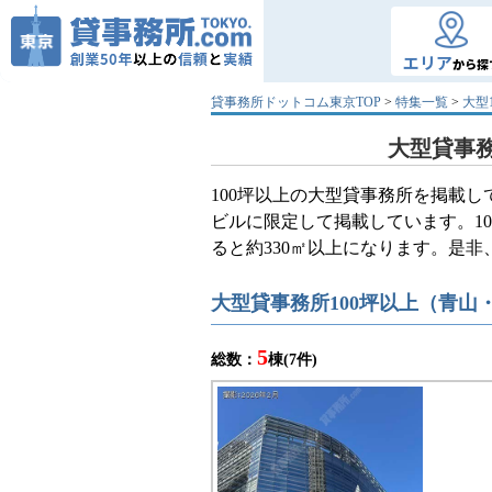
エリア
から探
貸事務所ドットコム東京TOP
>
特集一覧
>
大型
大型貸事務
100坪以上の大型貸事務所を掲載
ビルに限定して掲載しています。1
ると約330㎡以上になります。是
大型貸事務所100坪以上（青山
5
総数：
棟(7件)