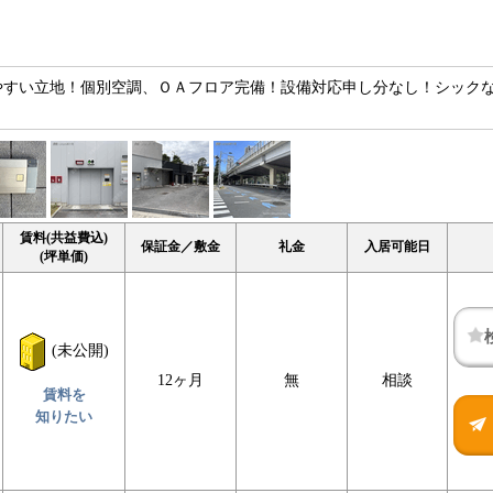
やすい立地！個別空調、ＯＡフロア完備！設備対応申し分なし！シック
賃料(共益費込)
保証金／敷金
礼金
入居可能日
(坪単価)
(未公開)
12ヶ月
無
相談
賃料を
知りたい