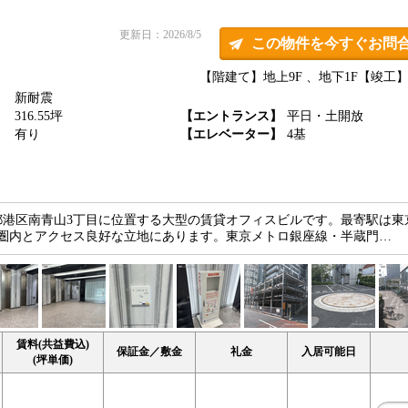
更新日：2026/8/5
この物件を今すぐお問
【階建て】地上9F 、地下1F
【竣工】2
新耐震
】
316.55坪
【エントランス】
平日・土開放
】
有り
【エレベーター】
4基
都港区南青山3丁目に位置する大型の賃貸オフィスビルです。最寄駅は東
分圏内とアクセス良好な立地にあります。東京メトロ銀座線・半蔵門…
賃料(共益費込)
保証金／敷金
礼金
入居可能日
(坪単価)