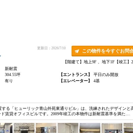
更新日：2026/7/10
この物件を今すぐお問
ル
【階建て】地上9F 、地下1F
【竣工】20
新耐震
】
304.55坪
【エントランス】
平日のみ開放
】
有り
【エレベーター】
4基
に位置する「ヒューリック青山外苑東通りビル」は、洗練されたデザインと
ド賃貸オフィスビルです。2009年竣工の本物件は新耐震基準を満た…