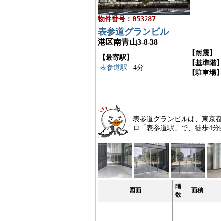
物件番号：053287
表参道グランビル
港区南青山3-8-38
【耐震】
【最寄駅】
【基準階
表参道駅
4分
【駐車場
表参道グランビルは、東京
ロ「表参道駅」で、徒歩4
階
図面
面積
数