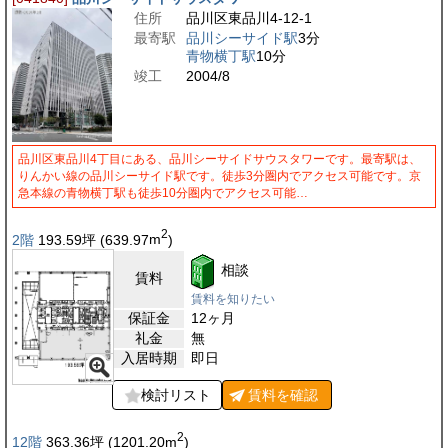
住所
品川区東品川4-12-1
最寄駅
品川シーサイド駅
3分
青物横丁駅
10分
竣工
2004/8
品川区東品川4丁目にある、品川シーサイドサウスタワーです。最寄駅は、
りんかい線の品川シーサイド駅です。徒歩3分圏内でアクセス可能です。京
急本線の青物横丁駅も徒歩10分圏内でアクセス可能…
2
2階
193.59
坪
(639.97
m
)
相談
賃料
賃料を知りたい
保証金
12ヶ月
礼金
無
入居時期
即日
検討リスト
賃料を
確認
2
12階
363.36
坪
(1201.20
m
)