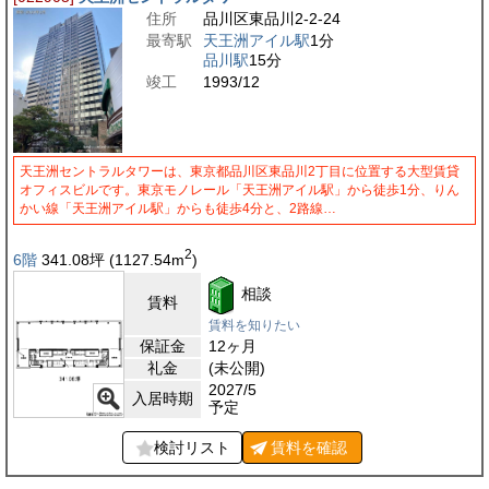
住所
品川区東品川2-2-24
最寄駅
天王洲アイル駅
1分
品川駅
15分
竣工
1993/12
天王洲セントラルタワーは、東京都品川区東品川2丁目に位置する大型賃貸
オフィスビルです。東京モノレール「天王洲アイル駅」から徒歩1分、りん
かい線「天王洲アイル駅」からも徒歩4分と、2路線…
2
6階
341.08
坪
(1127.54
m
)
相談
賃料
賃料を知りたい
保証金
12ヶ月
礼金
(未公開)
2027/5
入居時期
予定
検討リスト
賃料を
確認