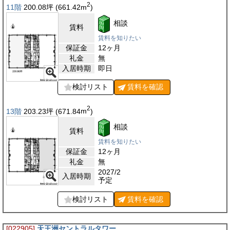
2
11階
200.08
坪
(661.42
m
)
相談
賃料
賃料を知りたい
保証金
12ヶ月
礼金
無
入居時期
即日
検討リスト
賃料を
確認
2
13階
203.23
坪
(671.84
m
)
相談
賃料
賃料を知りたい
保証金
12ヶ月
礼金
無
2027/2
入居時期
予定
検討リスト
賃料を
確認
[022905]
天王洲セントラルタワー