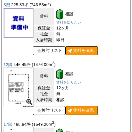
2
5階
225.83
坪
(746.55
m
)
相談
賃料
賃料を知りたい
保証金
12ヶ月
礼金
無
入居時期
即日
検討リスト
賃料を
確認
2
12階
446.49
坪
(1476.00
m
)
相談
賃料
賃料を知りたい
保証金
12ヶ月
礼金
無
入居時期
相談
検討リスト
賃料を
確認
2
17階
468.64
坪
(1549.20
m
)