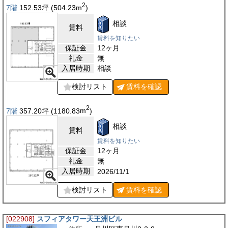
2
7階
152.53
坪
(504.23
m
)
相談
賃料
賃料を知りたい
保証金
12ヶ月
礼金
無
入居時期
相談
検討リスト
賃料を
確認
2
7階
357.20
坪
(1180.83
m
)
相談
賃料
賃料を知りたい
保証金
12ヶ月
礼金
無
入居時期
2026/11/1
検討リスト
賃料を
確認
[022908]
スフィアタワー天王洲ビル