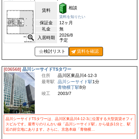
相談
賃料
賃料を知りたい
保証金
12ヶ月
礼金
無
2026/8
入居時期
予定
検討リスト
賃料を
確認
[036568]
品川シーサイドTSタワー
住所
品川区東品川4-12-3
最寄駅
品川シーサイド駅
1分
青物横丁駅
8分
竣工
2003/7
品川シーサイドTSタワーは、品川区東品川4-12-3に位置する大型賃貸オフィ
スビルです。最寄りのりんかい線「品川シーサイド駅」から徒歩1分と、駅
近の好立地にあります。さらに、京急本線「青物横…