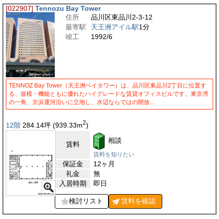
[022907]
Tennozu Bay Tower
住所
品川区東品川2-3-12
最寄駅
天王洲アイル駅
1分
竣工
1992/6
TENNOZ Bay Tower（天王洲ベイタワー）は、品川区東品川2丁目に位置す
る、規模・機能ともに優れたハイグレードな賃貸オフィスビルです。東京湾
の一角、京浜運河沿いに立地し、水辺ならではの開放…
2
12階
284.14
坪
(939.33
m
)
相談
賃料
賃料を知りたい
保証金
12ヶ月
礼金
無
入居時期
即日
検討リスト
賃料を
確認