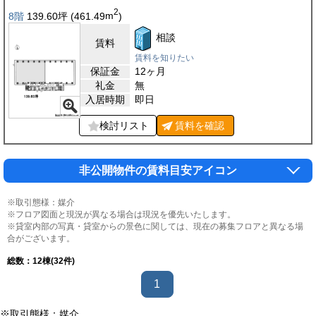
2
8階
139.60
坪
(461.49
m
)
相談
賃料
賃料を知りたい
保証金
12ヶ月
礼金
無
入居時期
即日
検討リスト
賃料を
確認
非公開物件の賃料目安アイコン
※取引態様：媒介
※フロア図面と現況が異なる場合は現況を優先いたします。
※貸室内部の写真・貸室からの景色に関しては、現在の募集フロアと異なる場
合がございます。
総数：
12
棟(32件)
1
※取引態様：媒介