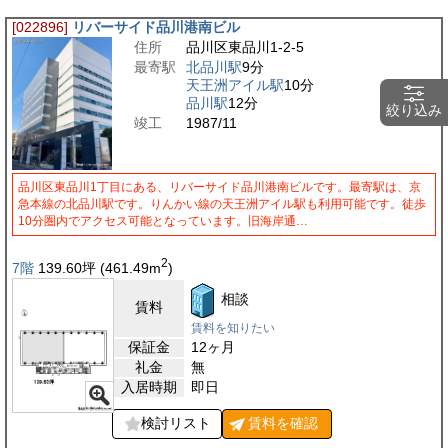
[022896]
リバーサイド品川港南ビル
住所
品川区東品川1-2-5
最寄駅
北品川駅
9分
天王洲アイル駅
10分
品川駅
12分
絞り込み
竣工
1987/11
品川区東品川1丁目にある、リバーサイド品川港南ビルです。最寄駅は、京
急本線の北品川駅です。りんかい線の天王洲アイル駅も利用可能です。徒歩
10分圏内でアクセス可能となっています。旧海岸通…
2
7階
139.60
坪
(461.49
m
)
相談
賃料
賃料を知りたい
保証金
12ヶ月
礼金
無
入居時期
即日
検討リスト
賃料を
確認