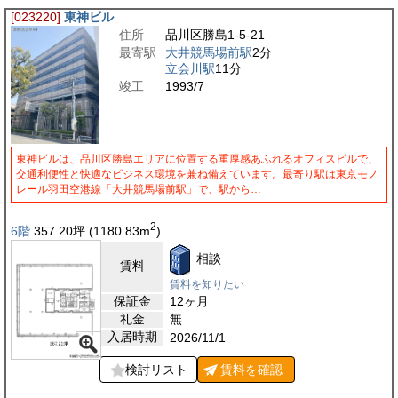
[023220]
東神ビル
住所
品川区勝島1-5-21
最寄駅
大井競馬場前駅
2分
立会川駅
11分
竣工
1993/7
東神ビルは、品川区勝島エリアに位置する重厚感あふれるオフィスビルで、
交通利便性と快適なビジネス環境を兼ね備えています。最寄り駅は東京モノ
レール羽田空港線「大井競馬場前駅」で、駅から…
2
6階
357.20
坪
(1180.83
m
)
相談
賃料
賃料を知りたい
保証金
12ヶ月
礼金
無
入居時期
2026/11/1
検討リスト
賃料を
確認