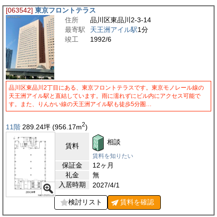
[063542]
東京フロントテラス
住所
品川区東品川2-3-14
最寄駅
天王洲アイル駅
1分
竣工
1992/6
品川区東品川2丁目にある、東京フロントテラスです。東京モノレール線の
天王洲アイル駅と直結しています。雨に濡れずにビル内にアクセス可能で
す。また、りんかい線の天王洲アイル駅も徒歩5分圏…
2
11階
289.24
坪
(956.17
m
)
相談
賃料
賃料を知りたい
保証金
12ヶ月
礼金
無
入居時期
2027/4/1
検討リスト
賃料を
確認