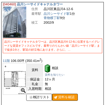
[040460]
品川シーサイドキャナルタワー
住所
品川区東品川4-12-6
最寄駅
品川シーサイド駅
1分
青物横丁駅
9分
竣工
2002/9
品川シーサイドキャナルタワーは、品川区東品川4-12-6に位置するハイグレ
ードな賃貸オフィスビルです。最寄りのりんかい線「品川シーサイド駅」ま
で徒歩1分と、駅近の好立地にあります。さらに、…
2
11階
106.00
坪
(350.41
m
)
相談
賃料
賃料を知りたい
保証金
12ヶ月
礼金
無
入居時期
相談
検討リスト
賃料を
確認