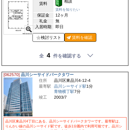
相談
賃料
賃料を知りたい
保証金
12ヶ月
礼金
無
入居時期
即日
検討リスト
賃料を
確認
4
全
件を確認する
[062570]
品川シーサイドパークタワー
住所
品川区東品川4-12-4
最寄駅
品川シーサイド駅
1分
青物横丁駅
7分
竣工
2003/7
品川区東品川4丁目にある、品川シーサイドパークタワーです。最寄駅は、
りんかい線の品川シーサイド駅です。徒歩1分圏内で利用可能です。品川シ