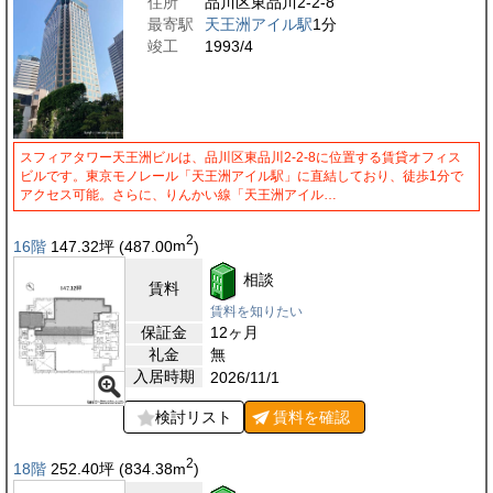
住所
品川区東品川2-2-8
最寄駅
天王洲アイル駅
1分
竣工
1993/4
スフィアタワー天王洲ビルは、品川区東品川2-2-8に位置する賃貸オフィス
ビルです。東京モノレール「天王洲アイル駅」に直結しており、徒歩1分で
アクセス可能。さらに、りんかい線「天王洲アイル…
2
16階
147.32
坪
(487.00
m
)
相談
賃料
賃料を知りたい
保証金
12ヶ月
礼金
無
入居時期
2026/11/1
検討リスト
賃料を
確認
2
18階
252.40
坪
(834.38
m
)