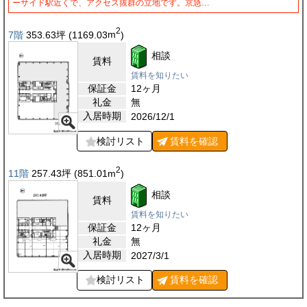
ーサイド駅近くで、アクセス抜群の立地です。京急…
2
7階
353.63
坪
(1169.03
m
)
相談
賃料
賃料を知りたい
保証金
12ヶ月
礼金
無
入居時期
2026/12/1
検討リスト
賃料を
確認
2
11階
257.43
坪
(851.01
m
)
相談
賃料
賃料を知りたい
保証金
12ヶ月
礼金
無
入居時期
2027/3/1
検討リスト
賃料を
確認