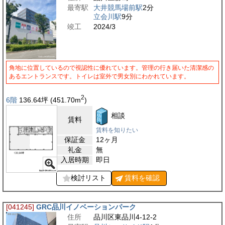
最寄駅
大井競馬場前駅
2分
立会川駅
9分
竣工
2024/3
角地に位置しているので視認性に優れています。管理の行き届いた清潔感の
あるエントランスです。トイレは室外で男女別にわかれています。
2
6階
136.64
坪
(451.70
m
)
相談
賃料
賃料を知りたい
保証金
12ヶ月
礼金
無
入居時期
即日
検討リスト
賃料を
確認
[041245]
GRC品川イノベーションパーク
住所
品川区東品川4-12-2