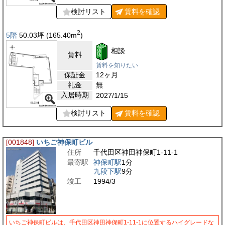
検討リスト
賃料を
確認
2
5階
50.03
坪
(165.40
m
)
相談
賃料
賃料を知りたい
保証金
12ヶ月
礼金
無
入居時期
2027/1/15
検討リスト
賃料を
確認
[001848]
いちご神保町ビル
住所
千代田区神田神保町1-11-1
最寄駅
神保町駅
1分
九段下駅
9分
竣工
1994/3
いちご神保町ビルは、千代田区神田神保町1-11-1に位置するハイグレードな