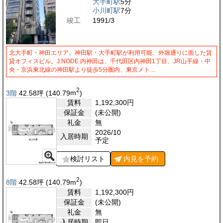
大手町駅
5分
小川町駅
7分
竣工
1991/3
北大手町・神田エリア。神田駅・大手町駅が利用可能、外堀通りに面した賃
貸オフィスビル。J.NODE 内神田は、千代田区内神田1丁目、JR山手線・中
央・京浜東北線の神田駅より徒歩5分圏内、東京メト…
2
3階
42.58
坪
(140.79
m
)
賃料
1,192,300
円
保証金
(未公開)
礼金
無
2026/10
入居時期
予定
検討リスト
内見を
予約
2
8階
42.58
坪
(140.79
m
)
賃料
1,192,300
円
保証金
(未公開)
礼金
無
入居時期
即日