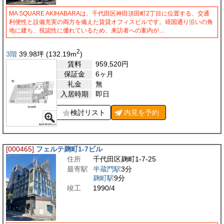
MA SQUARE AKIHABARAは、千代田区神田須田町2丁目に位置する、交通
利便性と設備充実の両方を備えた賃貸オフィスビルです。靖国通り沿いの角
地に建ち、視認性に優れているため、来訪者への案内が…
2
3階
39.98
坪
(132.19
m
)
賃料
959,520
円
保証金
6ヶ月
礼金
無
入居時期
即日
検討リスト
内見を
予約
[000465]
フェルテ麹町1-7ビル
住所
千代田区麹町1-7-25
最寄駅
半蔵門駅
3分
麹町駅
9分
竣工
1990/4