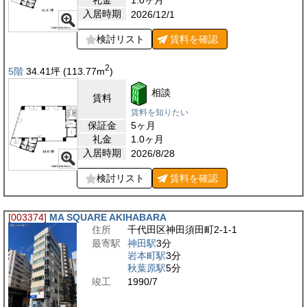
礼金
1.0ヶ月
入居時期
2026/12/1
検討リスト
賃料を
確認
2
5階
34.41
坪
(113.77
m
)
相談
賃料
賃料を知りたい
保証金
5ヶ月
礼金
1.0ヶ月
入居時期
2026/8/28
検討リスト
賃料を
確認
[003374]
MA SQUARE AKIHABARA
住所
千代田区神田須田町2-1-1
最寄駅
神田駅
3分
岩本町駅
3分
秋葉原駅
5分
竣工
1990/7