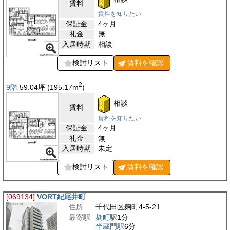
賃料
賃料を知りたい
保証金
4ヶ月
礼金
無
入居時期
相談
検討リスト
賃料を
確認
2
9階
59.04
坪
(195.17
m
)
相談
賃料
賃料を知りたい
保証金
4ヶ月
礼金
無
入居時期
未定
検討リスト
賃料を
確認
[069134]
VORT紀尾井町
住所
千代田区麹町4-5-21
最寄駅
麹町駅
1分
半蔵門駅
6分