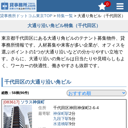
0
貸事務所ドットコム東京TOP
>
特集一覧
> 大通り角ビル（千代田区）
大通り沿い角ビル特集（千代田区）
東京都千代田区にある大通り角ビルのテナント募集物件、貸
事務所情報です。人材募集や来客が多い企業が、オフィスを
選ぶポイントの1つが大通り沿いなどの分かりやすい立地で
す。さらに、大通り沿いの角ビルは日当たりや見晴らしもよ
く、ワーカーの快適性、働きやすさも抜群です。
千代田区の大通り沿い角ビル
総数：
58
棟(96件)
[083617]
ソラス神保町
住所
千代田区神田神保町2-6-4
最寄駅
神保町駅
2分
九段下駅
5分
水道橋駅
9分