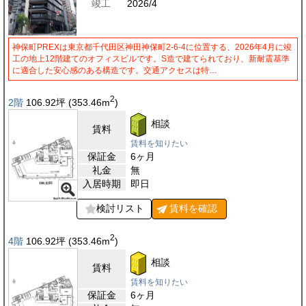
竣工
2026/4
神保町PREXは東京都千代田区神田神保町2-6-4に位置する、2026年4月に竣
工の地上12階建てのオフィスビルです。S造で建てられており、新耐震基準
に適合した安心感のある構造です。交通アクセスは特…
2
2階
106.92
坪
(353.46
m
)
相談
賃料
賃料を知りたい
保証金
6ヶ月
礼金
無
入居時期
即日
検討リスト
賃料を
確認
2
4階
106.92
坪
(353.46
m
)
相談
賃料
賃料を知りたい
保証金
6ヶ月