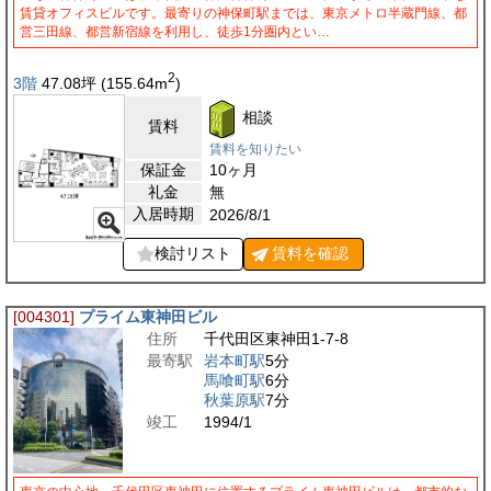
賃貸オフィスビルです。最寄りの神保町駅までは、東京メトロ半蔵門線、都
営三田線、都営新宿線を利用し、徒歩1分圏内とい…
2
3階
47.08
坪
(155.64
m
)
相談
賃料
賃料を知りたい
保証金
10ヶ月
礼金
無
入居時期
2026/8/1
検討リスト
賃料を
確認
[004301]
プライム東神田ビル
住所
千代田区東神田1-7-8
最寄駅
岩本町駅
5分
馬喰町駅
6分
秋葉原駅
7分
竣工
1994/1