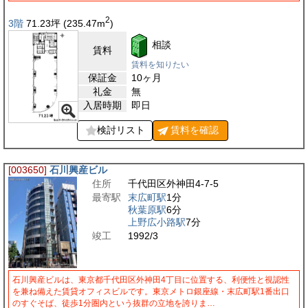
2
3階
71.23
坪
(235.47
m
)
相談
賃料
賃料を知りたい
保証金
10ヶ月
礼金
無
入居時期
即日
検討リスト
賃料を
確認
[003650]
石川興産ビル
住所
千代田区外神田4-7-5
最寄駅
末広町駅
1分
秋葉原駅
6分
上野広小路駅
7分
竣工
1992/3
石川興産ビルは、東京都千代田区外神田4丁目に位置する、利便性と視認性
を兼ね備えた賃貸オフィスビルです。東京メトロ銀座線・末広町駅1番出口
のすぐそば、徒歩1分圏内という抜群の立地を誇りま…