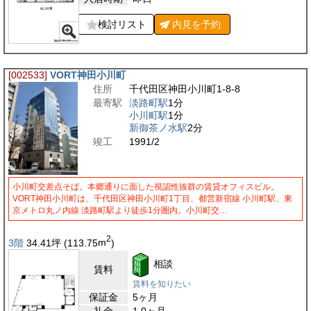
検討リスト
内見を
予約
[002533]
VORT神田小川町
住所
千代田区神田小川町1-8-8
最寄駅
淡路町駅
1分
小川町駅
1分
新御茶ノ水駅
2分
竣工
1991/2
小川町交差点そば。本郷通りに面した視認性抜群の賃貸オフィスビル。
VORT神田小川町は、千代田区神田小川町1丁目、都営新宿線 小川町駅、東
京メトロ丸ノ内線 淡路町駅より徒歩1分圏内。小川町交…
2
3階
34.41
坪
(113.75
m
)
相談
賃料
賃料を知りたい
保証金
5ヶ月