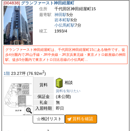
[004838]
グランファースト神田紺屋町
住所
千代田区神田紺屋町15
最寄駅
神田駅
5分
岩本町駅
6分
小伝馬町駅
7分
竣工
1993/4
グランファースト神田紺屋町は、千代田区神田紺屋町15にある物件です。徒
歩4分圏内でJR山手線・JR中央線・JR京浜東北線・東京メトロ銀座線の神田
駅、徒歩5分圏内で東京メトロ日比谷線の小伝馬町…
2
1階
23.27
坪
(76.92
m
)
相談
賃料
賃料を知りたい
保証金
(未公開)
礼金
無
入居時期
即日
検討リスト
賃料を
確認