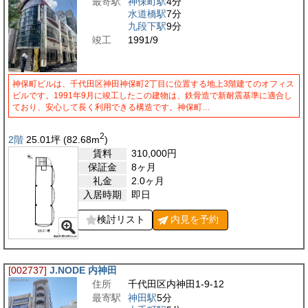
最寄駅
神保町駅
4分
水道橋駅
7分
九段下駅
9分
竣工
1991/9
神保町ビルは、千代田区神田神保町2丁目に位置する地上3階建てのオフィス
ビルです。1991年9月に竣工したこの建物は、鉄骨造で新耐震基準に適合し
ており、安心して長く利用できる構造です。神保町…
2
2階
25.01
坪
(82.68
m
)
賃料
310,000
円
保証金
8ヶ月
礼金
2.0ヶ月
入居時期
即日
検討リスト
内見を
予約
[002737]
J.NODE 内神田
住所
千代田区内神田1-9-12
最寄駅
神田駅
5分