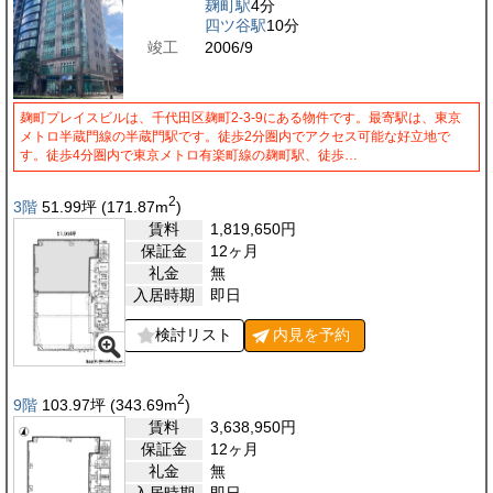
麹町駅
4分
四ツ谷駅
10分
竣工
2006/9
麹町プレイスビルは、千代田区麹町2-3-9にある物件です。最寄駅は、東京
メトロ半蔵門線の半蔵門駅です。徒歩2分圏内でアクセス可能な好立地で
す。徒歩4分圏内で東京メトロ有楽町線の麹町駅、徒歩…
2
3階
51.99
坪
(171.87
m
)
賃料
1,819,650
円
保証金
12ヶ月
礼金
無
入居時期
即日
検討リスト
内見を
予約
2
9階
103.97
坪
(343.69
m
)
賃料
3,638,950
円
保証金
12ヶ月
礼金
無
入居時期
即日