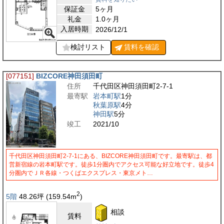
保証金
5ヶ月
礼金
1.0ヶ月
入居時期
2026/12/1
検討リスト
賃料を
確認
[077151]
BIZCORE神田須田町
住所
千代田区神田須田町2-7-1
最寄駅
岩本町駅
1分
秋葉原駅
4分
神田駅
5分
竣工
2021/10
千代田区神田須田町2-7-1にある、BIZCORE神田須田町です。最寄駅は、都
営新宿線の岩本町駅です。徒歩1分圏内でアクセス可能な好立地です。徒歩4
分圏内でＪＲ各線・つくばエクスプレス・東京メト…
2
5階
48.26
坪
(159.54
m
)
相談
賃料