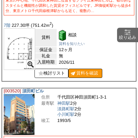
東京の中心地、千代田区東神田に位置するプライム東神田ビルは、都市的な
スタイルと機能性が調和した賃貸オフィスビルです。JR御徒町駅から徒歩4
分、東京メトロ千代田線根津駅からも近く、複数の…
2
7階
227.30
坪
(751.42
m
)
相談
賃料
絞り込み
賃料を知りたい
保証金
12ヶ月
礼金
無
入居時期
2026/11
検討リスト
賃料を
確認
[003520]
須田町ビル
住所
千代田区神田須田町1-3-1
最寄駅
神田駅
2分
淡路町駅
2分
小川町駅
2分
竣工
1993/5