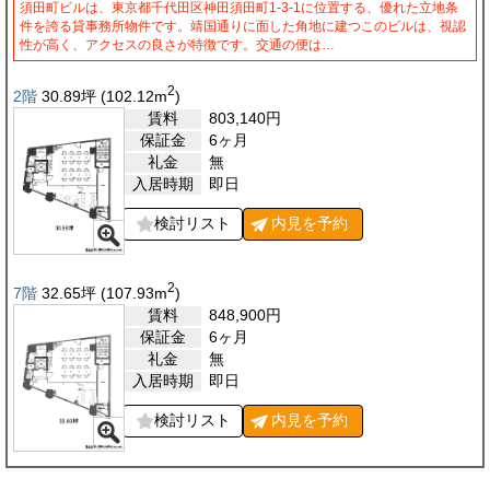
須田町ビルは、東京都千代田区神田須田町1-3-1に位置する、優れた立地条
件を誇る貸事務所物件です。靖国通りに面した角地に建つこのビルは、視認
性が高く、アクセスの良さが特徴です。交通の便は…
2
2階
30.89
坪
(102.12
m
)
賃料
803,140
円
保証金
6ヶ月
礼金
無
入居時期
即日
検討リスト
内見を
予約
2
7階
32.65
坪
(107.93
m
)
賃料
848,900
円
保証金
6ヶ月
礼金
無
入居時期
即日
検討リスト
内見を
予約