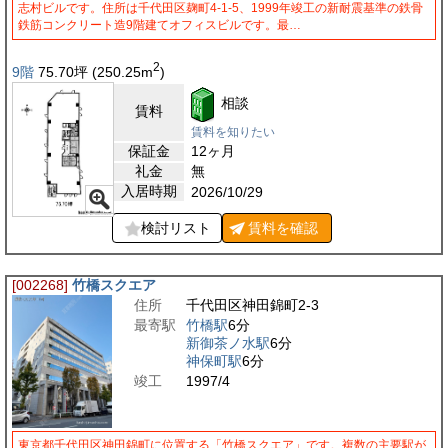
志村ビルです。住所は千代田区麹町4-1-5、1999年竣工の新耐震基準の鉄骨
鉄筋コンクリート造9階建てオフィスビルです。最…
2
9階
75.70
坪
(250.25
m
)
相談
賃料
賃料を知りたい
保証金
12ヶ月
礼金
無
入居時期
2026/10/29
検討リスト
賃料を
確認
[002268]
竹橋スクエア
住所
千代田区神田錦町2-3
最寄駅
竹橋駅
6分
新御茶ノ水駅
6分
神保町駅
6分
竣工
1997/4
東京都千代田区神田錦町に位置する「竹橋スクエア」です。複数の主要駅が