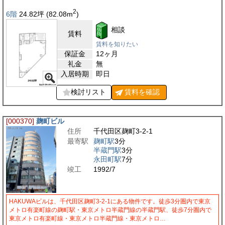
2
6階
24.82
坪
(82.08
m
)
相談
賃料
賃料を知りたい
保証金
12ヶ月
礼金
無
入居時期
即日
検討リスト
賃料を
確認
[000370]
麹町ビル
住所
千代田区麹町3-2-1
最寄駅
麹町駅
3分
半蔵門駅
3分
永田町駅
7分
竣工
1992/7
HAKUWAビルは、千代田区麹町3-2-1にある物件です。徒歩3分圏内で東京
メトロ有楽町線の麹町駅・東京メトロ半蔵門線の半蔵門駅、徒歩7分圏内で
東京メトロ有楽町線・東京メトロ半蔵門線・東京メトロ…