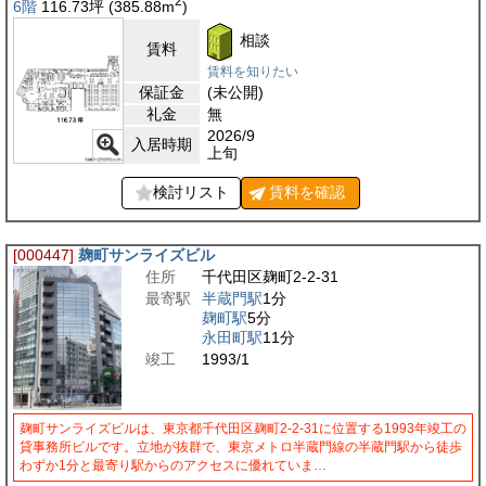
2
6階
116.73
坪
(385.88
m
)
相談
賃料
賃料を知りたい
保証金
(未公開)
礼金
無
2026/9
入居時期
上旬
検討リスト
賃料を
確認
[000447]
麹町サンライズビル
住所
千代田区麹町2-2-31
最寄駅
半蔵門駅
1分
麹町駅
5分
永田町駅
11分
竣工
1993/1
麹町サンライズビルは、東京都千代田区麹町2-2-31に位置する1993年竣工の
貸事務所ビルです。立地が抜群で、東京メトロ半蔵門線の半蔵門駅から徒歩
わずか1分と最寄り駅からのアクセスに優れていま…