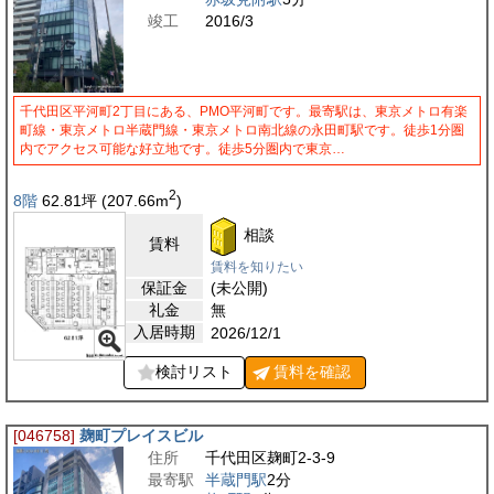
竣工
2016/3
千代田区平河町2丁目にある、PMO平河町です。最寄駅は、東京メトロ有楽
町線・東京メトロ半蔵門線・東京メトロ南北線の永田町駅です。徒歩1分圏
内でアクセス可能な好立地です。徒歩5分圏内で東京…
2
8階
62.81
坪
(207.66
m
)
相談
賃料
賃料を知りたい
保証金
(未公開)
礼金
無
入居時期
2026/12/1
検討リスト
賃料を
確認
[046758]
麹町プレイスビル
住所
千代田区麹町2-3-9
最寄駅
半蔵門駅
2分