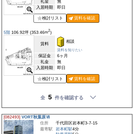
礼金
無
入居時期
即日
検討リスト
賃料を
確認
2
5階
106.92
坪
(353.46
m
)
相談
賃料
賃料を知りたい
保証金
6ヶ月
礼金
無
入居時期
即日
検討リスト
賃料を
確認
5
全
件を確認する
[082493]
VORT秋葉原Ⅶ
住所
千代田区岩本町3-7-15
最寄駅
岩本町駅
4分