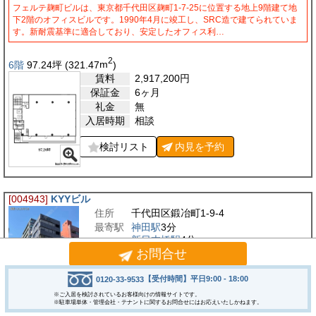
フェルテ麹町ビルは、東京都千代田区麹町1-7-25に位置する地上9階建て地
下2階のオフィスビルです。1990年4月に竣工し、SRC造で建てられていま
す。新耐震基準に適合しており、安定したオフィス利…
2
6階
97.24
坪
(321.47
m
)
賃料
2,917,200
円
保証金
6ヶ月
礼金
無
入居時期
相談
検討リスト
内見を
予約
[004943]
KYYビル
住所
千代田区鍛冶町1-9-4
最寄駅
神田駅
3分
新日本橋駅
4分
お問合せ
三越前駅
5分
竣工
1989/1
【受付時間】平日9:00 - 18:00
0120-33-9533
※ご入居を検討されているお客様向けの情報サイトです。
※駐車場単体・管理会社・テナントに関するお問合せにはお応えいたしかねます。
神田エリア。神田駅より徒歩3分圏内。中央通りに面したオフィスビル。