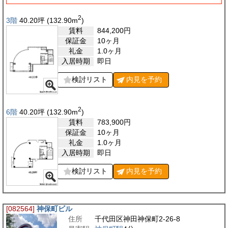
2
3階
40.20
坪
(132.90
m
)
賃料
844,200
円
保証金
10ヶ月
礼金
1.0ヶ月
入居時期
即日
検討リスト
内見を
予約
2
6階
40.20
坪
(132.90
m
)
賃料
783,900
円
保証金
10ヶ月
礼金
1.0ヶ月
入居時期
即日
検討リスト
内見を
予約
[082564]
神保町ビル
住所
千代田区神田神保町2-26-8