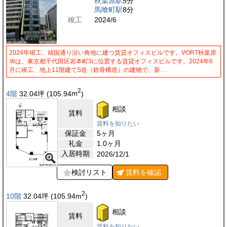
秋葉原駅
5分
馬喰町駅
8分
竣工
2024/6
2024年竣工、靖国通り沿い角地に建つ賃貸オフィスビルです。VORT秋葉原
Ⅶは、東京都千代田区岩本町3に位置する賃貸オフィスビルです。2024年6
月に竣工、地上11階建てS造（鉄骨構造）の建物で、新…
2
4階
32.04
坪
(105.94
m
)
相談
賃料
賃料を知りたい
保証金
5ヶ月
礼金
1.0ヶ月
入居時期
2026/12/1
検討リスト
賃料を
確認
2
10階
32.04
坪
(105.94
m
)
相談
賃料
賃料を知りたい