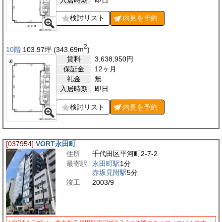
検討リスト
内見を
予約
2
10階
103.97
坪
(343.69
m
)
賃料
3,638,950
円
保証金
12ヶ月
礼金
無
入居時期
即日
検討リスト
内見を
予約
[037954]
VORT永田町
住所
千代田区平河町2-7-2
最寄駅
永田町駅
1分
赤坂見附駅
5分
竣工
2003/9