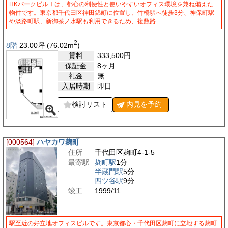
HKパークビルⅠは、都心の利便性と使いやすいオフィス環境を兼ね備えた
物件です。東京都千代田区神田錦町に位置し、竹橋駅へ徒歩3分、神保町駅
や淡路町駅、新御茶ノ水駅も利用できるため、複数路…
2
8階
23.00
坪
(76.02
m
)
賃料
333,500
円
保証金
8ヶ月
礼金
無
入居時期
即日
検討リスト
内見を
予約
[000564]
ハヤカワ麹町
住所
千代田区麹町4-1-5
最寄駅
麹町駅
1分
半蔵門駅
5分
四ツ谷駅
9分
竣工
1999/11
駅至近の好立地オフィスビルです。東京都心・千代田区麹町に立地する麹町