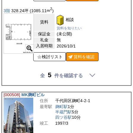
2
3階
328.24
坪
(1085.11
m
)
相談
賃料
賃料を知りたい
保証金
(未公開)
礼金
無
入居時期
2026/10/1
検討リスト
賃料を
確認
5
全
件を確認する
[000508]
MK麹町ビル
住所
千代田区麹町4-2-1
最寄駅
麹町駅
1分
半蔵門駅
5分
四ツ谷駅
10分
竣工
1997/3