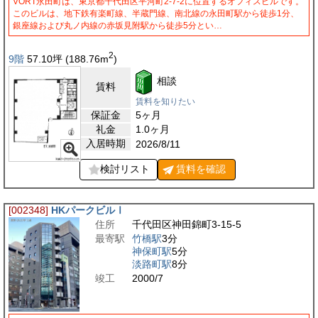
VORT永田町は、東京都千代田区平河町2-7-2に位置するオフィスビルです。
このビルは、地下鉄有楽町線、半蔵門線、南北線の永田町駅から徒歩1分、
銀座線および丸ノ内線の赤坂見附駅から徒歩5分とい…
2
9階
57.10
坪
(188.76
m
)
相談
賃料
賃料を知りたい
保証金
5ヶ月
礼金
1.0ヶ月
入居時期
2026/8/11
検討リスト
賃料を
確認
[002348]
HKパークビルⅠ
住所
千代田区神田錦町3-15-5
最寄駅
竹橋駅
3分
神保町駅
5分
淡路町駅
8分
竣工
2000/7