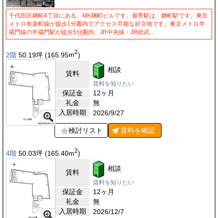
千代田区麹町4丁目にある、MK麹町ビルです。最寄駅は、麹町駅です。東京
メトロ有楽町線が徒歩1分圏内でアクセス可能な好立地です。東京メトロ半
蔵門線の半蔵門駅が徒歩5分圏内、JR中央線・JR総武…
2
2階
50.19
坪
(165.95
m
)
相談
賃料
賃料を知りたい
保証金
12ヶ月
礼金
無
入居時期
2026/9/27
検討リスト
賃料を
確認
2
4階
50.03
坪
(165.40
m
)
相談
賃料
賃料を知りたい
保証金
12ヶ月
礼金
無
入居時期
2026/12/7