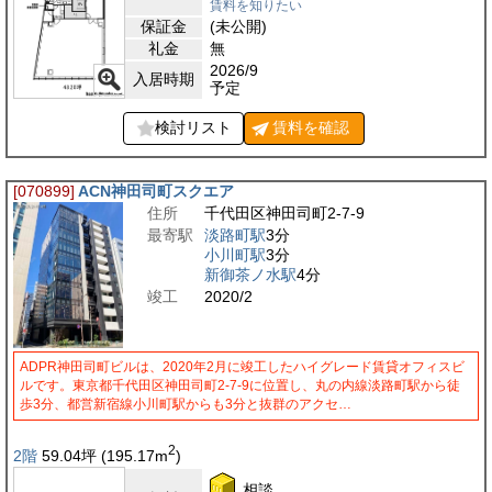
賃料を知りたい
保証金
(未公開)
礼金
無
2026/9
入居時期
予定
検討リスト
賃料を
確認
[070899]
ACN神田司町スクエア
住所
千代田区神田司町2-7-9
最寄駅
淡路町駅
3分
小川町駅
3分
新御茶ノ水駅
4分
竣工
2020/2
ADPR神田司町ビルは、2020年2月に竣工したハイグレード賃貸オフィスビ
ルです。東京都千代田区神田司町2-7-9に位置し、丸の内線淡路町駅から徒
歩3分、都営新宿線小川町駅からも3分と抜群のアクセ…
2
2階
59.04
坪
(195.17
m
)
相談