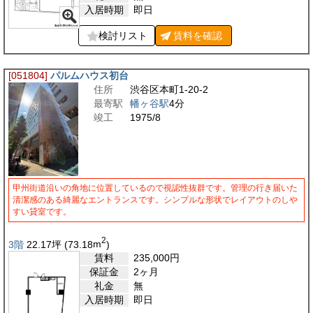
入居時期
即日
検討リスト
賃料を
確認
[051804]
パルムハウス初台
住所
渋谷区本町1-20-2
最寄駅
幡ヶ谷駅
4分
竣工
1975/8
甲州街道沿いの角地に位置しているので視認性抜群です。管理の行き届いた
清潔感のある綺麗なエントランスです。シンプルな形状でレイアウトのしや
すい貸室です。
2
3階
22.17
坪
(73.18
m
)
賃料
235,000
円
保証金
2ヶ月
礼金
無
入居時期
即日