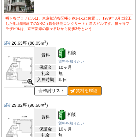
幡ヶ谷プラザビルは、東京都渋谷区幡ヶ谷1-1-1に位置し、1979年8月に竣工
した地上9階建てのSRC（鉄骨鉄筋コンクリート）造のビルです。幡ヶ谷プ
ラザビルは、京王新線の幡ヶ谷駅から徒歩3分という…
2
6階
26.63
坪
(88.05
m
)
相談
賃料
賃料を知りたい
保証金
10ヶ月
礼金
無
入居時期
即日
検討リスト
賃料を
確認
2
6階
29.82
坪
(98.58
m
)
相談
賃料
賃料を知りたい
保証金
10ヶ月
礼金
無