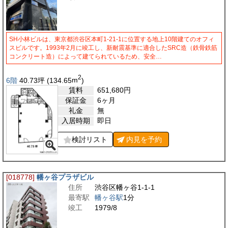
SH小林ビルは、東京都渋谷区本町1-21-1に位置する地上10階建てのオフィ
スビルです。1993年2月に竣工し、新耐震基準に適合したSRC造（鉄骨鉄筋
コンクリート造）によって建てられているため、安全…
2
6階
40.73
坪
(134.65
m
)
賃料
651,680
円
保証金
6ヶ月
礼金
無
入居時期
即日
検討リスト
内見を
予約
[018778]
幡ヶ谷プラザビル
住所
渋谷区幡ヶ谷1-1-1
最寄駅
幡ヶ谷駅
1分
竣工
1979/8