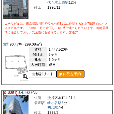
代々木上原駅
12分
竣工
1996/11
ニチワビルは、東京都渋谷区元代々木町31-1に位置する地上7階建てのオフ
ィスビルです。1996年11月に竣工し、RC造で建てられています。新耐震基
準に適合しており、安全性にも優れています。交通ア…
2
3階
90.47
坪
(299.08
m
)
賃料
1,447,520
円
保証金
6ヶ月
礼金
1.0ヶ月
入居時期
即日
検討リスト
内見を
予約
[018851]
SH小林ビル
住所
渋谷区本町1-21-1
最寄駅
幡ヶ谷駅
3分
初台駅
7分
竣工
1993/2