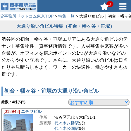
0
貸事務所ドットコム東京TOP
>
特集一覧
> 大通り角ビル｜初台・幡ヶ
大通り沿い角ビル特集（初台・幡ヶ谷・笹塚）
渋谷区の初台・幡ヶ谷・笹塚エリアにある大通り角ビルのテ
ナント募集物件、貸事務所情報です。人材募集や来客が多い
企業が、オフィスを選ぶポイントの1つが大通り沿いなどの
分かりやすい立地です。さらに、大通り沿いの角ビルは日当
たりや見晴らしもよく、ワーカーの快適性、働きやすさも抜
群です。
初台・幡ヶ谷・笹塚の大通り沿い角ビル
総数：
4
棟(5件)
[018948]
ニチワビル
住所
渋谷区元代々木町31-1
最寄駅
代々木八幡駅
5分
代々木公園駅
9分