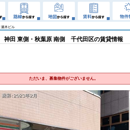
路線
地図
賃料
物件
す
から探す
から探す
から探す
瀬木ビル
神田 東側・秋葉原 南側 千代田区の賃貸情報
ただいま、募集物件がございません。