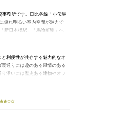
た貸事務所です。日比谷線「小伝馬
性に優れ明るい室内空間が魅力で
の「新日本橋駅」「馬喰町駅」へ
、複数路線・複数駅が利用できる
造、地上9階地下1階建てで、新耐
りを2基設置しており、通勤時や
きと利便性が共存する魅力的なオ
ンで、来訪者に好印象を与えてく
ば裏通りには趣のある風情のある
で使用時間の制限もありません。
通り沿いには歴史ある建物やオフ
にも対応可能です。基準階の貸室
歩圏内には小伝馬町郵便局があ
ワンフロア・ワンテナント仕様で独立
行の支店も近隣に複数存在してお
です。角地の立地を活かした2面
和食・洋食・カフェ・ファストフ
には個別空調、OAフロア、光フ
終わりの利用にも便利で、社員の
湯室・トイレは各フロアに設置さ
ストアも点在しており、日常的な
備されています。貸室入口が複数
ビジネス街でありながら落ち着き
ね備えた、ワンフロア約98坪の