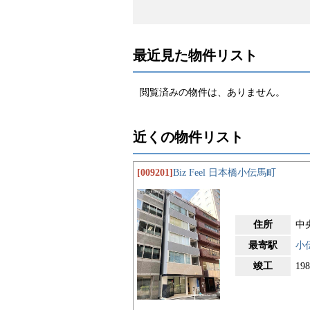
最近見た物件リスト
閲覧済みの物件は、ありません。
近くの物件リスト
[009201]
Biz Feel 日本橋小伝馬町
住所
中
最寄駅
小
竣工
19