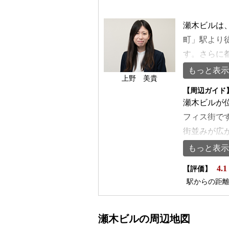
瀬木ビルは
町」駅より
す。さらに
は徒歩7分
もっと表示
上野 美貴
利便性の高
【周辺ガイド
震基準を満
瀬木ビルが
来客時の動
フィス街で
れるでしょ
街並みが広
また、総数
ィスビルが
もっと表示
面積は約98
り、郵便物
4.1
性が高く、
【評価】
り、オフィ
駅からの距
採光により
ードなど幅
ァイバーが
利便性向上
れ、トイレ
買い物や急
瀬木ビルの周辺地図
あるため、