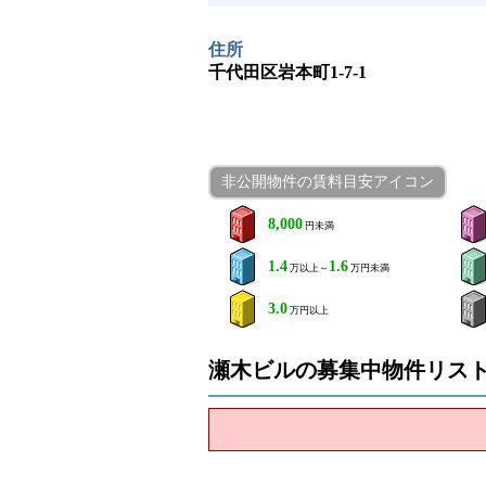
住所
千代田区岩本町1-7-1
非公開物件の賃料目安アイコン
8,000
円未満
1.4
1.6
万以上～
万円未満
3.0
万円以上
瀬木ビルの募集中物件リス