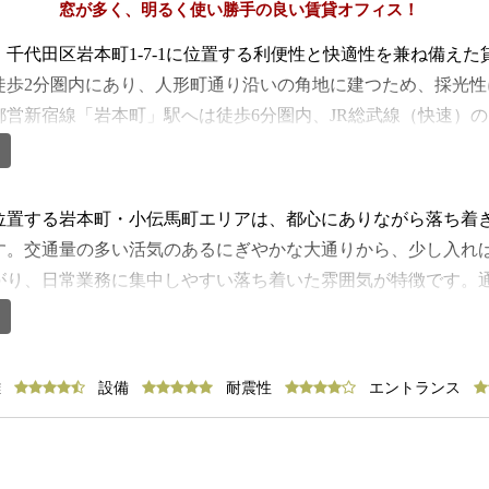
窓が多く、明るく使い勝手の良い賃貸オフィス！
、千代田区岩本町1-7-1に位置する利便性と快適性を兼ね備え
徒歩2分圏内にあり、人形町通り沿いの角地に建つため、採光
都営新宿線「岩本町」駅へは徒歩6分圏内、JR総武線（快速）
圏内、都営浅草線「東日本橋駅」も徒歩10分圏内で利用可能と
い立地にあります。建物は1990年竣工の鉄骨鉄筋コンクリート
】
たしており安心して利用できます。エレベーターは乗用11人乗
位置する岩本町・小伝馬町エリアは、都心にありながら落ち着
線もスムーズです。エントランスは石貼りの高級感あるデザイ
す。交通量の多い活気のあるにぎやかな大通りから、少し入れ
う。セキュリティは機械警備を導入しており、24時間利用可能
がり、日常業務に集中しやすい落ち着いた雰囲気が特徴です。
30台収容可能なタワーパーキングを完備しており、社用車利用
立ち並び、都市らしい活気と秩序が感じられるエリアです。徒
.47坪で、天井高2,550mmの開放感ある空間を提供します。
の発送や各種手続きがスムーズに行うことができます。大手銀
レイアウトの自由度も高いため、効率的なオフィス運用が可能
スワークの効率性が高まる環境です。周辺には飲食店も多く、
離
設備
耐震性
エントランス
室内は明るく快適で、業務効率の向上にもつながります。室内
広いジャンルが揃っています。ランチや軽い打ち合わせ、仕事
導入されており、現代的なオフィス環境に対応しています。給
や快適な勤務環境の形成に寄与します。さらにコンビニエンス
は男女別で個室・洗面ともに複数用意され、温水洗浄便座も完
な用事にも対応可能です。岩本町・小伝馬町エリアは、都心の
室内の動線も非常にスムーズです。利便性・快適性・高級感を兼