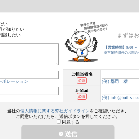
たい
容が知りたい
相談したい
まずは
【営業時間】9:00 ～
※営業時間外のお問合
ご担当者名
必須
コーポレーション
(例) 郡司 穣
E-Mail
必須
(例) info@buil-sanes
当社の
個人情報に関する弊社ガイドライン
をご確認いただき、
ご同意いただけたら、送信ボタンを押してください。
同意する
送信