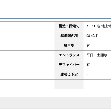
構造・階建て
ＳＲＣ造 地上9
基準階面積
98.47坪
駐車場
有
エントランス
平日・土開放
光ファイバー
有
建替え予定
-