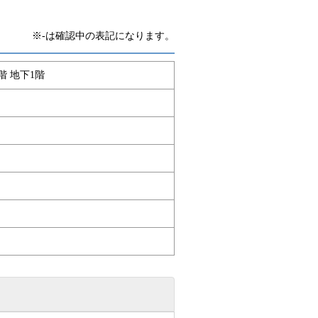
※-は確認中の表記になります。
階 地下1階