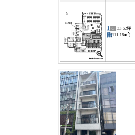
12
G
33.62坪
2
階
(111.16m
)