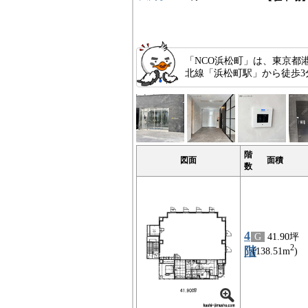
「NCO浜松町」は、東京都
北線「浜松町駅」から徒歩3
階
図面
面積
数
4
G
41.90坪
2
階
(138.51m
)