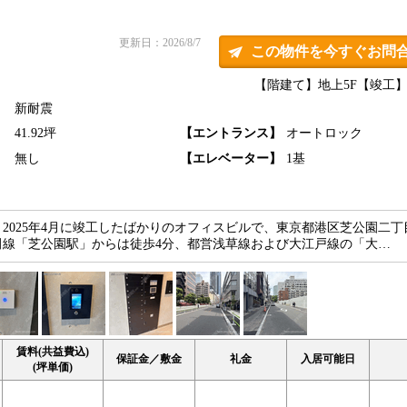
更新日：2026/8/7
この物件を今すぐお問
【階建て】地上5F
【竣工】2
新耐震
】
41.92坪
【エントランス】
オートロック
】
無し
【エレベーター】
1基
2025年4月に竣工したばかりのオフィスビルで、東京都港区芝公園二丁
田線「芝公園駅」からは徒歩4分、都営浅草線および大江戸線の「大…
賃料(共益費込)
保証金／敷金
礼金
入居可能日
(坪単価)