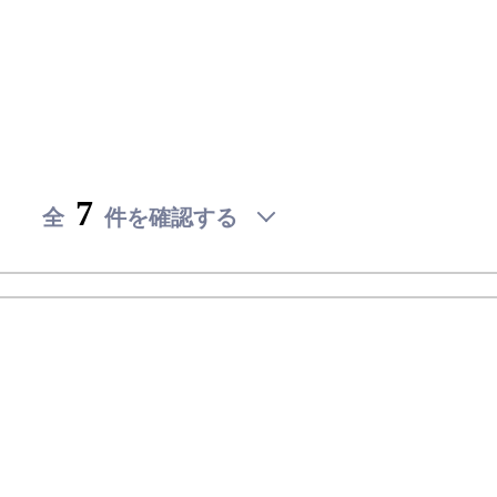
検
検
検
検
討
討
討
討
リ
リ
リ
リ
内
内
内
内
ス
ス
ス
ス
見
見
見
見
ト
ト
ト
ト
を
を
を
を
予
予
予
予
約
約
約
約
7
全
件を確認する