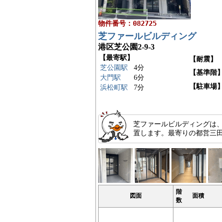
物件番号：082725
芝ファールビルディング
港区芝公園2-9-3
【最寄駅】
【耐震】
芝公園駅
4分
【基準階
大門駅
6分
【駐車場
浜松町駅
7分
芝ファールビルディングは、
置します。最寄りの都営三
階
図面
面積
数