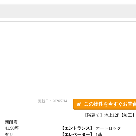
更新日：2026/7/14
この物件を今すぐお問
【階建て】地上12F
【竣工】2
新耐震
】
41.90坪
【エントランス】
オートロック
】
有り
【エレベーター】
1基