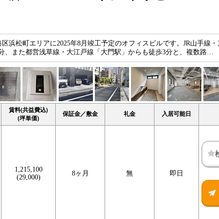
港区浜松町エリアに2025年8月竣工予定のオフィスビルです。JR山手線
分、また都営浅草線・大江戸線「大門駅」からも徒歩3分と、複数路…
賃料(共益費込)
保証金／敷金
礼金
入居可能日
(坪単価)
1,215,100
8ヶ月
無
即日
(29,000)