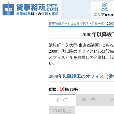
エリア
から探
貸事務所ドットコム東京TOP
>
特集一覧
> 2
2000年以
浜松町・芝大門(東京都港区) にあ
2000年代以降のオフィスビルは
オフィスビルをお探しの企業様、設
い。
2000年以降竣工のオフィス（
16
総数：
棟(31件)
20-40坪
40
すべて
200坪以上