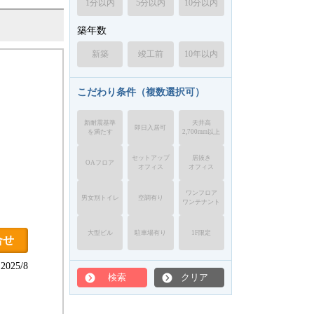
1分以内
5分以内
10分以内
築年数
新築
竣工前
10年以内
こだわり条件（複数選択可）
新耐震基準
天井高
即日入居可
を満たす
2,700mm以上
セットアップ
居抜き
OAフロア
オフィス
オフィス
ワンフロア
男女別トイレ
空調有り
ワンテナント
大型ビル
駐車場有り
1F限定
合せ
025/8
検索
クリア