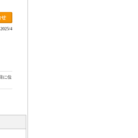
合せ
025/4
目に位