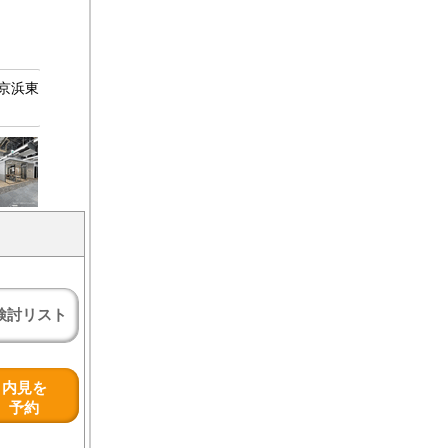
・京浜東
検討リスト
内見を
予約