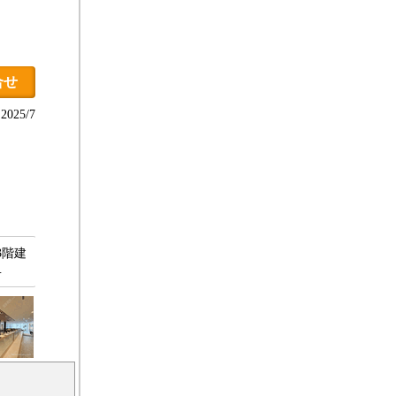
合せ
025/7
3階建
…