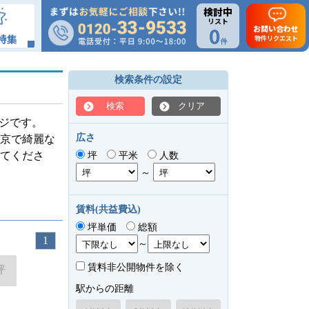
検討中
リスト
0
お問い合わせ
特集
物件リクエスト
件
検索条件の設定
検索
クリア
ージです。
広さ
東京で綺麗な
てくださ
坪
平米
人数
～
賃料(共益費込)
坪単価
総額
1
～
賃料非公開物件を除く
坪
駅からの距離