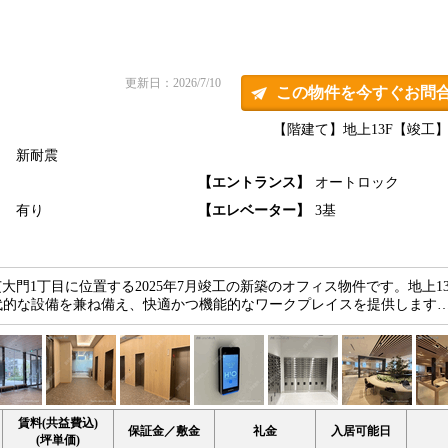
更新日：2026/7/10
この物件を今すぐお問
【階建て】地上13F
【竣工】2
新耐震
】
【エントランス】
オートロック
】
有り
【エレベーター】
3基
大門1丁目に位置する2025年7月竣工の新築のオフィス物件です。地上1
代的な設備を兼ね備え、快適かつ機能的なワークプレイスを提供します
賃料(共益費込)
保証金／敷金
礼金
入居可能日
(坪単価)