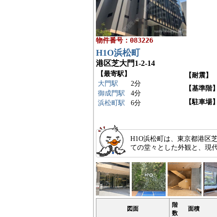
物件番号：083226
H1O浜松町
港区芝大門1-2-14
【最寄駅】
【耐震】
大門駅
2分
【基準階
御成門駅
4分
【駐車場
浜松町駅
6分
H1O浜松町は、東京都港区芝
ての堂々とした外観と、現
階
図面
面積
数