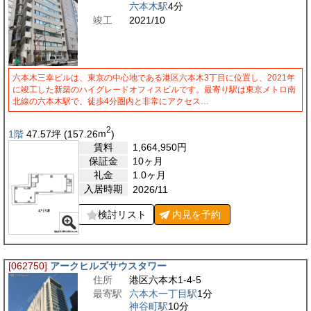
六本木駅
4分
竣工
2021/10
六本木三幸ビルは、東京の中心地である港区六本木3丁目に位置し、2021年
に竣工した新築のハイグレードオフィスビルです。最寄り駅は東京メトロ南
北線の六本木駅で、徒歩4分圏内と非常にアクセス…
2
1階
47.57
坪
(157.26
m
)
賃料
1,664,950
円
保証金
10ヶ月
礼金
1.0ヶ月
入居時期
2026/11
検討リスト
内見を
予約
[062750]
アークヒルズサウスタワー
住所
港区六本木1-4-5
最寄駅
六本木一丁目駅
1分
神谷町駅
10分