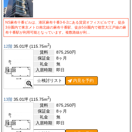
NS麻布十番ビルは、港区麻布十番3-6-2にある賃貸オフィスビルです。徒歩
3分圏内で東京メトロ南北線の麻布十番駅、徒歩5分圏内で都営大江戸線の麻
布十番駅が利用可能となっています。複数路線が利…
2
12階
35.01
坪
(115.75
m
)
賃料
875,250
円
保証金
8ヶ月
礼金
無
入居時期
即日
検討リスト
内見を
予約
2
13階
35.01
坪
(115.75
m
)
賃料
875,250
円
保証金
8ヶ月
礼金
無
入居時期
即日