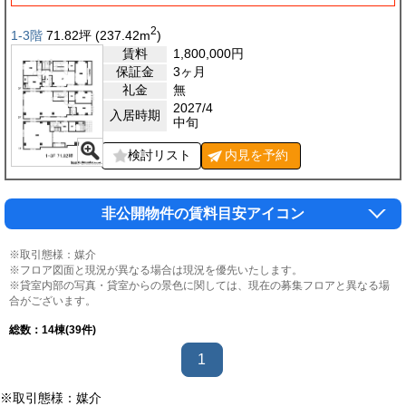
2
1-3階
71.82
坪
(237.42
m
)
賃料
1,800,000
円
保証金
3ヶ月
礼金
無
2027/4
入居時期
中旬
検討リスト
内見を
予約
非公開物件の賃料目安アイコン
※取引態様：媒介
※フロア図面と現況が異なる場合は現況を優先いたします。
※貸室内部の写真・貸室からの景色に関しては、現在の募集フロアと異なる場
合がございます。
総数：
14
棟(39件)
1
※取引態様：媒介