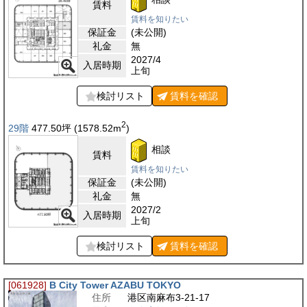
賃料
賃料を知りたい
保証金
(未公開)
礼金
無
2027/4
入居時期
上旬
検討リスト
賃料を
確認
2
29階
477.50
坪
(1578.52
m
)
相談
賃料
賃料を知りたい
保証金
(未公開)
礼金
無
2027/2
入居時期
上旬
検討リスト
賃料を
確認
[061928]
B City Tower AZABU TOKYO
住所
港区南麻布3-21-17