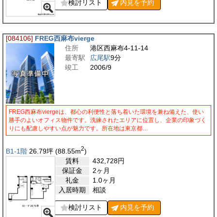
検討リスト
内見を
予約
[084106]
FREG西麻布vierge
住所
港区西麻布4-11-14
最寄駅
広尾駅
9分
竣工
2006/9
FREG西麻布viergeは、都心の利便性と落ち着いた環境を兼ね備えた、使い
勝手のよいオフィス物件です。洗練されたエリアに位置し、企業の印象づく
りにも配慮しやすい点が魅力です。所在地は東京都…
2
B1-1階
26.79
坪
(88.55
m
)
賃料
432,728
円
保証金
2ヶ月
礼金
1.0ヶ月
入居時期
相談
検討リスト
内見を
予約