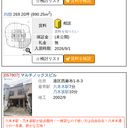
検討リスト
賃料を
確認
2
35階
269.20
坪
(890.25
m
)
相談
賃料
賃料を知りたい
保証金
(未公開)
礼金
無
入居時期
2026/9/1
検討リスト
賃料を
確認
[057807]
マルチノックスビル
住所
港区西麻布1-8-3
最寄駅
六本木駅
7分
乃木坂駅
10分
竣工
2002/9
六本木駅・乃木坂駅が徒歩圏内！一棟貸なので使い方は自由自在！六本木通
りの一本裏。静かな立地！