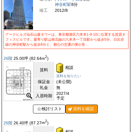
神谷町駅
8分
竣工
2012/8
アークヒルズ仙石山森タワーは、東京都港区六本木1-9-10に位置する賃貸オ
フィスビルです。最寄り駅は南北線の六本木一丁目駅から徒歩5分、日比谷
線の神谷町駅から徒歩8分と、都心の交通の便が良…
2
26階
25.00
坪
(82.64
m
)
相談
賃料
賃料を知りたい
保証金
(未公開)
礼金
無
2027/4
入居時期
予定
検討リスト
賃料を
確認
2
26階
26.40
坪
(87.27
m
)
相談