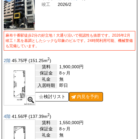
竣工
2026/2
麻布十番駅徒歩2分の好立地！大通り沿いで視認性も抜群です。2026年2月
竣工！黒を基調としたシックな印象のビルです。24時間利用可能、機械警備
も完備しています。
2
2階
45.75
坪
(151.25
m
)
賃料
1,900,000
円
保証金
8ヶ月
礼金
無
入居時期
即日
検討リスト
内見を
予約
2
4階
41.56
坪
(137.39
m
)
賃料
1,550,000
円
保証金
8ヶ月
礼金
無