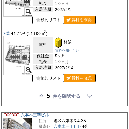
礼金
1.0ヶ月
入居時期
2027/2/1
検討リスト
賃料を
確認
2
9階
44.77
坪
(148.00
m
)
相談
賃料
賃料を知りたい
保証金
5ヶ月
礼金
1.0ヶ月
入居時期
2027/2/14
検討リスト
賃料を
確認
5
全
件を確認する
[060860]
六本木三幸ビル
住所
港区六本木3-4-35
最寄駅
六本木一丁目駅
4分