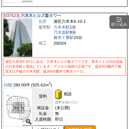
[037623]
六本木ヒルズ森タワー
住所
港区六本木6-10-1
絞り込み
最寄駅
六本木駅
1分
乃木坂駅
8分
麻布十番駅
10分
竣工
2003/4
港区六本木6-10-1にある、六本木ヒルズ森タワーです。東京メトロ日比谷線
の六本木駅と直結しています。アクセス抜群の立地です。徒歩4分圏内で都
営大江戸線の六本木駅、徒歩8分圏内で東京メトロ…
2
20階
280.00
坪
(925.62
m
)
相談
賃料
賃料を知りたい
保証金
(未公開)
礼金
無
入居時期
即日