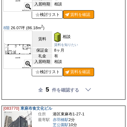
入居時期
相談
検討リスト
賃料を
確認
2
8階
26.07
坪
(86.18
m
)
相談
賃料
賃料を知りたい
保証金
8ヶ月
礼金
有
入居時期
相談
検討リスト
賃料を
確認
5
全
件を確認する
[083770]
東麻布食文化ビル
住所
港区東麻布1-27-1
最寄駅
赤羽橋駅
2分
芝公園駅
10分