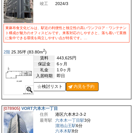
竣工
2024/3
東麻布食文化ビルは、駅近の利便性と独立性の高いワンフロア・ワンテナン
ト構成が魅力のオフィスビルです。来客対応のしやすさと、落ち着いて業務
に集中できる環境を両立しやすい点が特長です。…
2
2階
25.35
坪
(83.80
m
)
賃料
443,625
円
保証金
6ヶ月
礼金
1.0ヶ月
入居時期
即日
検討リスト
内見を
予約
[078905]
VORT六本木一丁目
住所
港区六本木2-3-2
最寄駅
六本木一丁目駅
3分
溜池山王駅
6分
六本木駅
8分