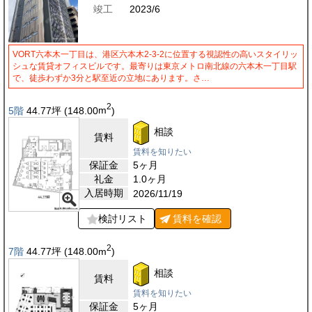
竣工
2023/6
VORT六本木一丁目は、港区六本木2-3-2に位置する視認性の高いスタイリッ
シュな賃貸オフィスビルです。最寄りは東京メトロ南北線の六本木一丁目駅
で、徒歩わずか3分と駅至近の立地にあります。さ…
2
5階
44.77
坪
(148.00
m
)
相談
賃料
賃料を知りたい
保証金
5ヶ月
礼金
1.0ヶ月
入居時期
2026/11/19
検討リスト
賃料を
確認
2
7階
44.77
坪
(148.00
m
)
相談
賃料
賃料を知りたい
保証金
5ヶ月