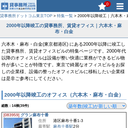
0
貸事務所ドットコム東京TOP
>
特集一覧
> 2000年以降竣工｜六本木
2000年以降竣工の貸事務所、賃貸オフィス｜六本木・麻
布・白金
六本木・麻布・白金(東京都港区) にある2000年以降に竣工し
た貸事務所、賃貸オフィスビルの特集ページです。2000年代
以降のオフィスビルは設備が整い快適に業務ができるビル物
件が多いことが特徴です。東京で綺麗なオフィスビルをお探
しの企業様、設備の整ったオフィスビルに移転したい企業様
は是非ご参考にしてください。
2000年以降竣工のオフィス（六本木・麻布・白金）
総数：
14
棟(39件)
[083959]
グラン麻布十番
住所
港区麻布十番1-3
最寄駅
麻布十番駅
2分