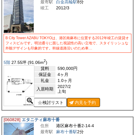
最寄駅
白金高輪駅
8分
竣工
2012/3
B City Tower AZABU TOKYOは、港区南麻布に位置する2012年竣工の賃貸オ
フィスビルです。明治通りに面した視認性の高い立地で、スタイリッシュな
外観デザインも印象的です。幹線道路沿いのため車…
2
5階
27.55
坪
(91.06
m
)
賃料
590,000
円
保証金
4ヶ月
礼金
1.0ヶ月
2027/2
入居時期
上旬
検討リスト
内見を
予約
[060828]
エタニティ麻布十番
住所
港区麻布十番2-14-4
最寄駅
麻布十番駅
2分