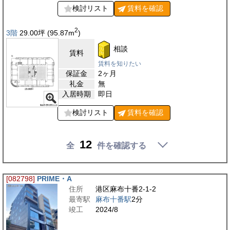
検討リスト
賃料を
確認
2
3階
29.00
坪
(95.87
m
)
相談
賃料
賃料を知りたい
保証金
2ヶ月
礼金
無
入居時期
即日
検討リスト
賃料を
確認
12
全
件を確認する
[082798]
PRIME・A
住所
港区麻布十番2-1-2
最寄駅
麻布十番駅
2分
竣工
2024/8