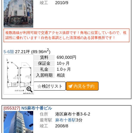
竣工
2010/9
複数路線が利用可能で交通アクセス抜群です！角地に位置しているので、視
認性に優れています！白色を基調とした清潔感のある貸事務所です！
2
5-6階
27.21
坪
(89.96
m
)
賃料
690,000
円
保証金
10ヶ月
礼金
1.0ヶ月
入居時期
相談
検討リスト
内見を
予約
[055327]
NS麻布十番ビル
住所
港区麻布十番3-6-2
最寄駅
麻布十番駅
3分
竣工
2008/8