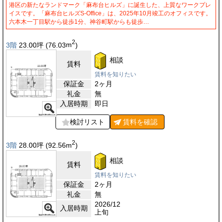
港区の新たなランドマーク「麻布台ヒルズ」に誕生した、上質なワークプレ
イスです。「麻布台ヒルズS-Office」は、2025年10月竣工のオフィスです。
六本木一丁目駅から徒歩1分、神谷町駅からも徒歩…
2
3階
23.00
坪
(76.03
m
)
相談
賃料
賃料を知りたい
保証金
2ヶ月
礼金
無
入居時期
即日
検討リスト
賃料を
確認
2
3階
28.00
坪
(92.56
m
)
相談
賃料
賃料を知りたい
保証金
2ヶ月
礼金
無
2026/12
入居時期
上旬