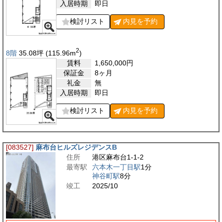
入居時期
即日
検討リスト
内見を
予約
2
8階
35.08
坪
(115.96
m
)
賃料
1,650,000
円
保証金
8ヶ月
礼金
無
入居時期
即日
検討リスト
内見を
予約
[083527]
麻布台ヒルズレジデンスB
住所
港区麻布台1-1-2
最寄駅
六本木一丁目駅
1分
神谷町駅
8分
竣工
2025/10