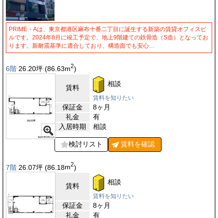
PRIME・Aは、東京都港区麻布十番二丁目に誕生する新築の賃貸オフィスビ
ルです。2024年8月に竣工予定で、地上9階建ての鉄骨造（S造）となってお
ります。新耐震基準に適合しており、構造面でも安心…
2
6階
26.20
坪
(86.63
m
)
相談
賃料
賃料を知りたい
保証金
8ヶ月
礼金
有
入居時期
相談
検討リスト
賃料を
確認
2
7階
26.07
坪
(86.18
m
)
相談
賃料
賃料を知りたい
保証金
8ヶ月
礼金
有