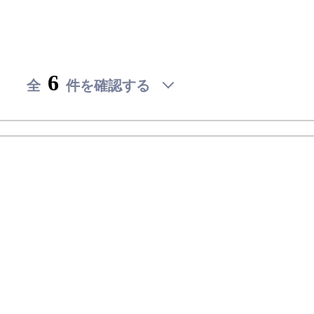
内
内
内
ス
ス
ス
見
見
見
ト
ト
ト
を
を
を
予
予
予
約
約
約
6
全
件を確認する