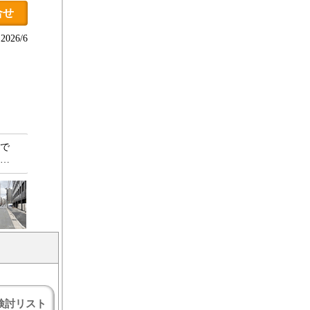
合せ
026/6
ルで
た…
検討リスト