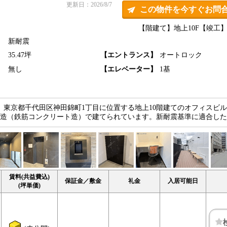
更新日：2026/8/7
この物件を今すぐお問
【階建て】地上10F
【竣工】2
新耐震
】
35.47坪
【エントランス】
オートロック
】
無し
【エレベーター】
1基
Northは、東京都千代田区神田錦町1丁目に位置する地上10階建てのオフィスビ
、RC造（鉄筋コンクリート造）で建てられています。新耐震基準に適合し
賃料(共益費込)
保証金／敷金
礼金
入居可能日
(坪単価)