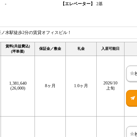
】
-
【エレベーター】
2基
R御茶ノ水駅徒歩2分の賃貸オフィスビル！
賃料(共益費込)
保証金／敷金
礼金
入居可能日
(坪単価)
2026/10
1,381,640
8ヶ月
1.0ヶ月
(26,000)
上旬