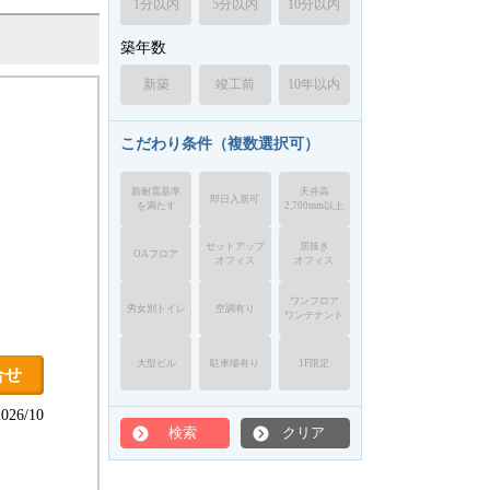
1分以内
5分以内
10分以内
築年数
新築
竣工前
10年以内
こだわり条件（複数選択可）
新耐震基準
天井高
即日入居可
を満たす
2,700mm以上
セットアップ
居抜き
OAフロア
オフィス
オフィス
ワンフロア
男女別トイレ
空調有り
ワンテナント
大型ビル
駐車場有り
1F限定
合せ
26/10
検索
クリア