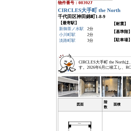
物件番号：083927
CIRCLES大手町 the North
千代田区神田錦町1-8-9
【最寄駅】
【耐震】
新御茶ノ水駅
2分
【基準階
小川町駅
2分
【駐車場
淡路町駅
3分
CIRCLES大手町 the 
す。2026年6月に竣工し
階
図面
面積
数