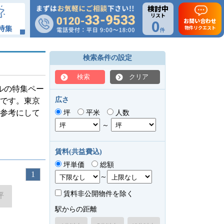
検討中
リスト
0
お問い合わせ
特集
物件リクエスト
件
検索条件の設定
検索
クリア
ルの特集ペー
広さ
徴です。東京
参考にして
坪
平米
人数
～
賃料(共益費込)
坪単価
総額
1
～
賃料非公開物件を除く
坪
駅からの距離