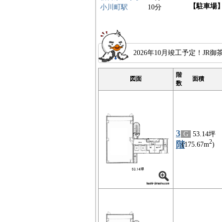
【駐車場
小川町駅
10分
2026年10月竣工予定！J
階
図面
面積
数
3
G
53.14坪
2
階
(175.67m
)