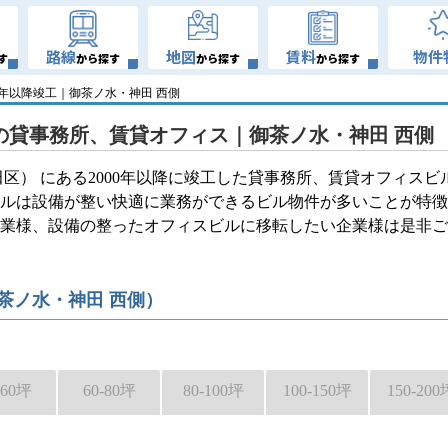
路線
地図
賃料
物件
す
から探す
から探す
から探す
00年以降竣工｜御茶ノ水・神田 西側
工の貸事務所、賃貸オフィス｜御茶ノ水・神田 西側
区） にある2000年以降に竣工した貸事務所、賃貸オフィスビ
スビルは設備が整い快適に業務ができるビル物件が多いことが特
企業様、設備の整ったオフィスビルに移転したい企業様は是非ご
御茶ノ水・神田 西側）
-60坪
60-80坪
80-100坪
100-150坪
150-200