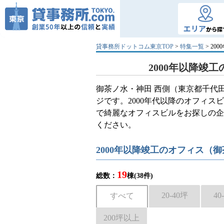
エリア
から探
貸事務所ドットコム東京TOP
>
特集一覧
> 20
2000年以降竣
御茶ノ水・神田 西側（東京都千代田
ジです。2000年代以降のオフィ
で綺麗なオフィスビルをお探しの
ください。
2000年以降竣工のオフィス（
19
総数：
棟(38件)
20-40坪
40
すべて
200坪以上