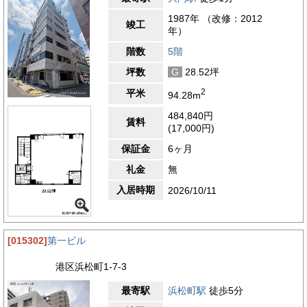
1987年 （改修：2012
竣工
年）
階数
5階
坪数
G
28.52坪
2
平米
94.28m
484,840円
賃料
(17,000円)
保証金
6ヶ月
礼金
無
入居時期
2026/10/11
[015302]
第一ビル
港区浜松町1-7-3
最寄駅
浜松町駅
徒歩5分