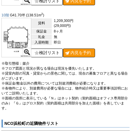
検討リスト
内見を
予約
2
10階
G41.70
坪
(138.51
m
)
1,209,300円
賃料
(29,000円)
保証金
8ヶ月
礼金
無
入居時期
即日
検討リスト
内見を
予約
※取引態様：媒介
※フロア図面と現況が異なる場合は現況を優先いたします。
※貸室内部の写真・貸室からの景色に関しては、現在の募集フロアと異なる場合
がございます。
※保証金/敷金以外の費用については別途消費税が必要になります。
※各物件により、別途費用が必要な場合には、物件紹介時又は重要事項説明にお
いてご説明いたします。
※面積の箇所に表示している『Ｎ』はネット契約（契約面積はオフィス専用部分
のみ）『Ｇ』はグロス契約（契約面積は共用部分を加えた面積）を表していま
す。
NCO浜松町の近隣物件リスト