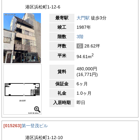
港区浜松町1-12-6
最寄駅
大門駅
徒歩3分
竣工
1987年
階数
3階
坪数
G
28.62坪
2
平米
94.61m
480,000円
賃料
(16,771円)
保証金
6ヶ月
礼金
1.0ヶ月
入居時期
即日
[015263]
第一登茂ビル
港区浜松町1-12-10