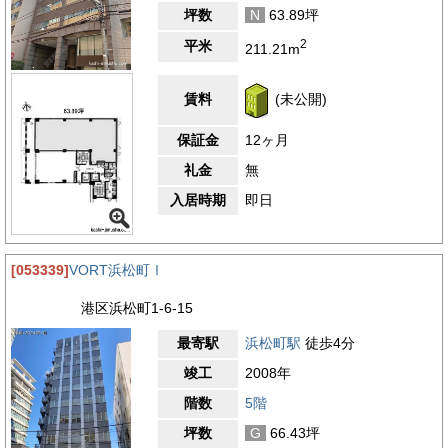
坪数
N
63.89坪
2
平米
211.21m
賃料
(未公開)
保証金
12ヶ月
礼金
無
入居時期
即日
[053339]
VORT浜松町Ⅰ
港区浜松町1-6-15
最寄駅
浜松町駅
徒歩4分
竣工
2008年
階数
5階
坪数
G
66.43坪