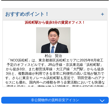
おすすめポイント！
浜松町駅から徒歩3分の賃貸オフィス！
村山 賢治
「NCO浜松町」は、東京都港区浜松町エリアに2025年8月竣工
予定のオフィスビルです。JR山手線・京浜東北線「浜松町駅」
から徒歩3分、また都営浅草線・大江戸線「大門駅」からも徒歩
3分と、複数路線が利用できる非常に利便性の高い立地が魅力で
す。さらに東京モノレール浜松町駅も至近で、羽田空港へのアク
セスにも優れ、国内外への移動を伴う企業活動においても快適な
環境を提供します。建物は地上12階建て、堅牢なSRC造で新耐
震基準を満たしており、安全性にも配慮されています。1フロア
約41坪の貸室は、ワンフロア・ワンテナント仕様で設計されて
おり、他の入居者に気を遣うことなく専有空間として利用できる
非公開物件の賃料目安アイコン
点が大きなメリットです。角地に位置するため採光性も良好で、
明るく開放感のあるオフィス空間を実現しています。設備面で