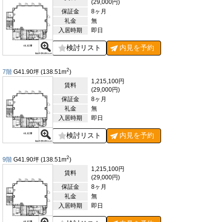
(29,000円)
飲食環境も充実しており、浜松町駅前には多彩なレストランやカ
保証金
8ヶ月
フェが集まっています。ランチタイムには和食から洋食、気軽な
礼金
無
ファストフードまで幅広い選択肢があり、仕事後の会食や接待に
入居時期
即日
も対応できる飲食店が豊富です。芝大神宮や旧芝離宮恩賜庭園と
いった歴史あるスポットも徒歩圏にあり、都心にいながら自然や
検討リスト
内見を
予約
文化を感じられる環境も魅力といえるでしょう。さらに、浜松町
は現在大規模な再開発が進んでおり、「世界貿易センタービルデ
ィング南館」をはじめとする新しいオフィスや商業施設が次々と
2
7階
G41.90
坪
(138.51
m
)
誕生しています。これにより街全体の利便性や景観も向上し、今
1,215,100円
賃料
後ますます注目を集めるエリアとなっています。
(29,000円)
保証金
8ヶ月
【評価】
礼金
無
駅からの距離
入居時期
即日
設備
検討リスト
内見を
予約
耐震性
2
エントランス
9階
G41.90
坪
(138.51
m
)
1,215,100円
賃料
(29,000円)
保証金
8ヶ月
礼金
無
入居時期
即日