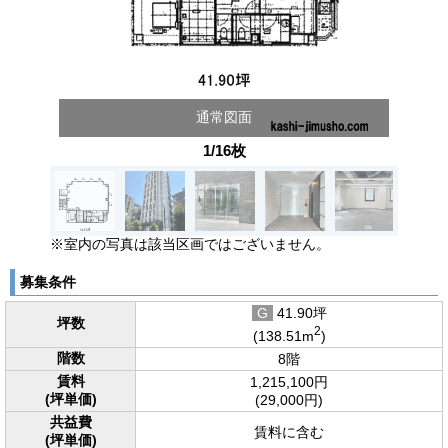
通常図面
1/16枚
※室内の写真は該当区画ではございません。
募集条件
G
41.90坪
坪数
2
(138.51m
)
階数
8階
賃料
1,215,100円
(坪単価)
(29,000円)
共益費
賃料に含む
(坪単価)