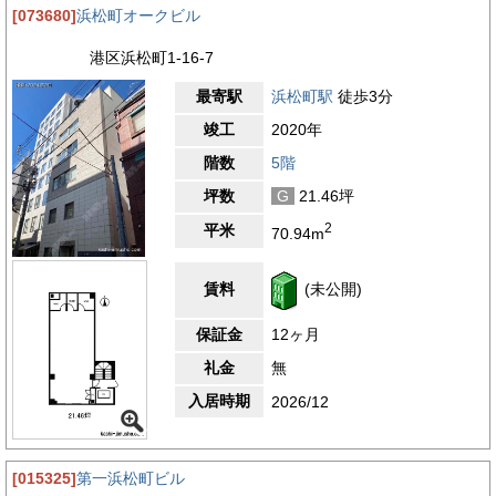
[073680]
浜松町オークビル
港区浜松町1-16-7
最寄駅
浜松町駅
徒歩3分
竣工
2020年
階数
5階
坪数
G
21.46坪
2
平米
70.94m
賃料
(未公開)
保証金
12ヶ月
礼金
無
入居時期
2026/12
[015325]
第一浜松町ビル