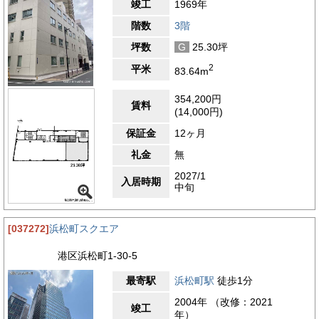
竣工
1969年
階数
3階
坪数
G
25.30坪
2
平米
83.64m
354,200円
賃料
(14,000円)
保証金
12ヶ月
礼金
無
2027/1
入居時期
中旬
[037272]
浜松町スクエア
港区浜松町1-30-5
最寄駅
浜松町駅
徒歩1分
2004年 （改修：2021
竣工
年）