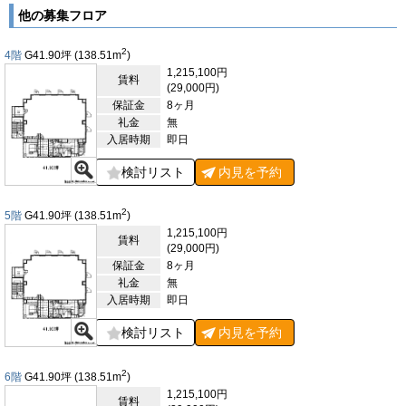
は、床はOAフロア仕様で、配線の自由度が高く、レイアウトの
他の募集フロア
柔軟性を確保できます。室内には男女別トイレを完備し、快適性
と利便性を兼ね備えています。エレベーターは1基設置され、セ
2
4階
G41.90
坪
(138.51
m
)
キュリティは機械警備により24時間利用が可能。業務スタイル
1,215,100円
に合わせてフレキシブルに活用できる点も魅力です。さらに本ビ
賃料
(29,000円)
ルは、ZEB ReadyおよびBELS認証の取得を予定しており、最新
保証金
8ヶ月
の環境配慮型オフィスとして計画されています。エネルギー効率
礼金
無
に優れた設備と持続可能性を意識した設計は、企業の環境への取
入居時期
即日
り組みを体現する場としても最適です。交通利便性・快適なオフ
ィス環境・環境性能を兼ね備えた「NCO浜松町」は、ビジネス
検討リスト
内見を
予約
拠点として確かな価値を持つ物件といえるでしょう。
【周辺ガイド】
2
5階
G41.90
坪
(138.51
m
)
「NCO浜松町」が建つ浜松町エリアは、東京の玄関口として発
1,215,100円
展を続けるビジネス拠点です。JR山手線・京浜東北線、東京モ
賃料
(29,000円)
ノレールの浜松町駅や、都営浅草線・大江戸線の大門駅から徒歩
保証金
8ヶ月
3分という優れた交通アクセスを誇り、都心各所への移動はもち
礼金
無
ろん、羽田空港へのダイレクトアクセスにより国内外との往来も
入居時期
即日
スムーズです。出張や来客の多い企業にとって大きな利便性をも
たらします。周辺にはオフィスビルが多く立ち並び、金融機関や
検討リスト
内見を
予約
郵便局も徒歩圏に揃うため、日々のビジネス活動を円滑に行える
環境です。大門交差点を中心としたエリアには銀行支店やビジネ
スホテルが点在し、来客対応や宿泊の利便性も高いのが特徴で
2
6階
G41.90
坪
(138.51
m
)
す。また、羽田空港からのアクセス拠点として国内外のビジネス
1,215,100円
パーソンが行き交うため、国際色豊かな雰囲気も感じられます。
賃料