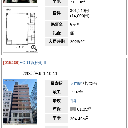
2
平米
71.11m
301,140円
賃料
(14,000円)
保証金
6ヶ月
礼金
無
入居時期
2026/9/1
[015266]
VORT浜松町Ⅱ
港区浜松町1-10-11
最寄駅
大門駅
徒歩3分
竣工
1992年
階数
7階
坪数
G
61.85坪
2
平米
204.46m