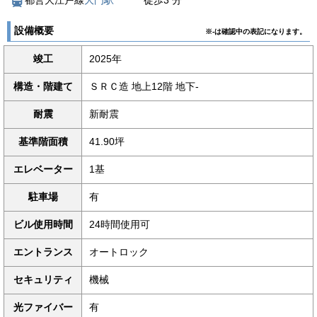
都営大江戸線
大門駅
徒歩
3
分
設備概要
※-は確認中の表記になります。
竣工
2025年
構造・階建て
ＳＲＣ造 地上12階 地下-
耐震
新耐震
基準階面積
41.90坪
エレベーター
1基
駐車場
有
ビル使用時間
24時間使用可
エントランス
オートロック
セキュリティ
機械
光ファイバー
有