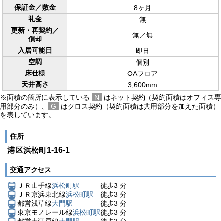
保証金／敷金
8ヶ月
礼金
無
更新・再契約／
無／無
償却
入居可能日
即日
空調
個別
床仕様
OAフロア
天井高さ
3,600mm
※面積の箇所に表示している
N
はネット契約（契約面積はオフィス専
用部分のみ）、
G
はグロス契約（契約面積は共用部分を加えた面積）
を表しています。
住所
港区浜松町1-16-1
交通アクセス
ＪＲ山手線
浜松町駅
徒歩
3
分
ＪＲ京浜東北線
浜松町駅
徒歩
3
分
都営浅草線
大門駅
徒歩
3
分
東京モノレール線
浜松町駅
徒歩
3
分