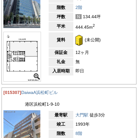
階数
2階
坪数
N
134.44坪
2
平米
444.45m
賃料
(未公開)
保証金
12ヶ月
礼金
無
入居時期
即日
[015307]
DaiwaA浜松町ビル
港区浜松町1-9-10
最寄駅
大門駅
徒歩3分
竣工
1993年
階数
8階