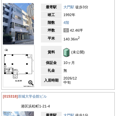
最寄駅
大門駅
徒歩3分
竣工
1992年
階数
4階
坪数
G
42.46坪
2
平米
140.36m
賃料
(未公開)
保証金
10ヶ月
礼金
無
2026/12
入居時期
中旬
[015318]
崇城大学会館ビル
港区浜松町1-21-4
最寄駅
大門駅
徒歩1分