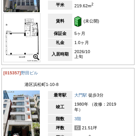
2
平米
219.62m
賃料
(未公開)
保証金
5ヶ月
礼金
1.0ヶ月
2026/10
入居時期
上旬
[015357]
野田ビル
港区浜松町1-10-8
最寄駅
大門駅
徒歩3分
1980年 （改修：2019
竣工
年）
階数
3階
坪数
G
21.51坪