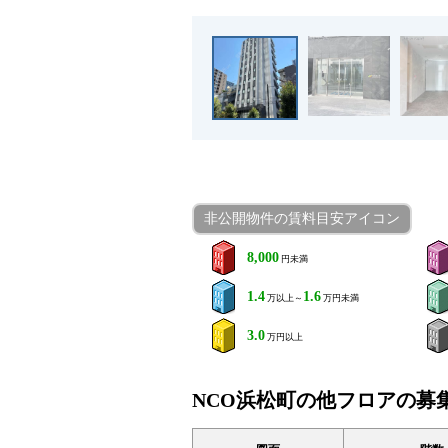
非公開物件の賃料目安アイコン
8,000
円未満
1.4
1.6
万以上～
万円未満
3.0
万円以上
NCO浜松町の他フロアの募