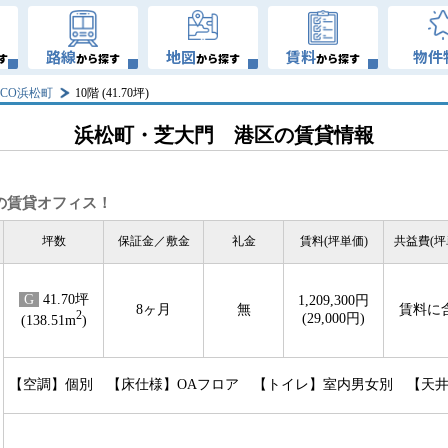
路線
地図
賃料
物件
す
から探す
から探す
から探す
NCO浜松町
10階 (41.70坪)
浜松町・芝大門 港区の賃貸情報
の賃貸オフィス！
坪数
保証金／敷金
礼金
賃料(坪単価)
共益費(坪
G
41.70坪
1,209,300円
8ヶ月
無
賃料に
2
(29,000円)
(138.51m
)
【空調】個別 【床仕様】OAフロア 【トイレ】室内男女別 【天井高】