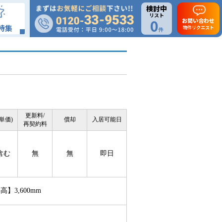
検討中
リスト
0
お問い合わせ
特集
物件リクエスト
件
更新料/
単価)
償却
入居可能日
再契約料
含む
無
無
即日
3,600mm