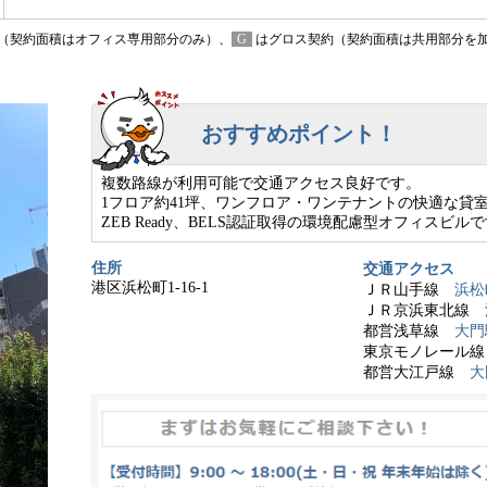
（契約面積はオフィス専用部分のみ）、
G
はグロス契約（契約面積は共用部分を
おすすめポイント！
複数路線が利用可能で交通アクセス良好です。
1フロア約41坪、ワンフロア・ワンテナントの快適な貸
ZEB Ready、BELS認証取得の環境配慮型オフィスビル
住所
交通アクセス
港区浜松町1-16-1
ＪＲ山手線
浜松
ＪＲ京浜東北線
都営浅草線
大門
東京モノレール
都営大江戸線
大