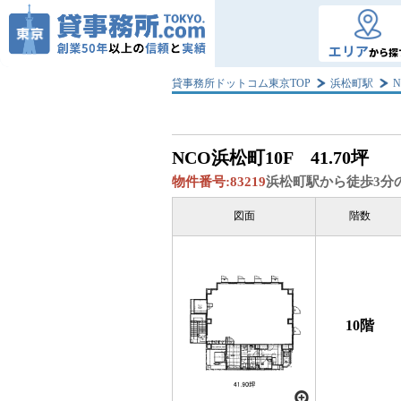
エリア
から探
貸事務所ドットコム東京TOP
浜松町駅
NCO浜松町
10F 41.70坪
物件番号:
83219
浜松町駅から徒歩3分
図面
階数
10階