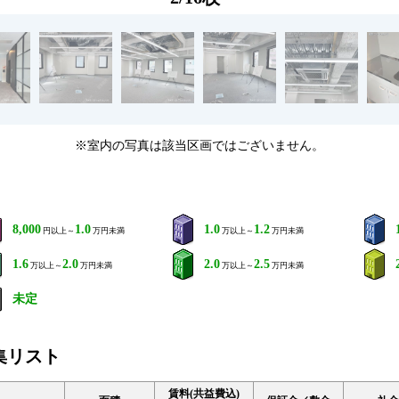
※室内の写真は該当区画ではございません。
8,000
1.0
1.0
1.2
円以上～
万円未満
万以上～
万円未満
1.6
2.0
2.0
2.5
万以上～
万円未満
万以上～
万円未満
未定
集リスト
賃料(共益費込)