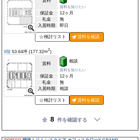
賃料
賃料を知りたい
保証金
12ヶ月
礼金
無
入居時期
即日
検討リスト
賃料を
確認
2
9階
53.64
坪
(177.32
m
)
相談
賃料
賃料を知りたい
保証金
12ヶ月
礼金
無
入居時期
相談
検討リスト
賃料を
確認
8
全
件を確認する