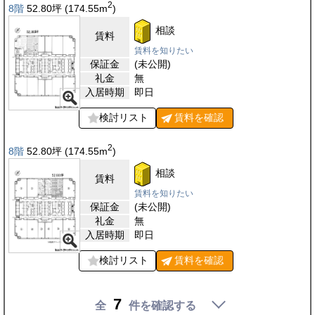
2
8階
52.80
坪
(174.55
m
)
相談
賃料
賃料を知りたい
保証金
(未公開)
礼金
無
入居時期
即日
検討リスト
賃料を
確認
2
8階
52.80
坪
(174.55
m
)
相談
賃料
賃料を知りたい
保証金
(未公開)
礼金
無
入居時期
即日
検討リスト
賃料を
確認
7
全
件を確認する