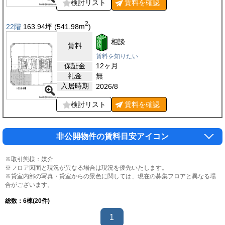
検討リスト
賃料を
確認
2
22階
163.94
坪
(541.98
m
)
相談
賃料
賃料を知りたい
保証金
12ヶ月
礼金
無
入居時期
2026/8
検討リスト
賃料を
確認
非公開物件の賃料目安アイコン
※取引態様：媒介
※フロア図面と現況が異なる場合は現況を優先いたします。
※貸室内部の写真・貸室からの景色に関しては、現在の募集フロアと異なる場
合がございます。
総数：
6
棟(20件)
1