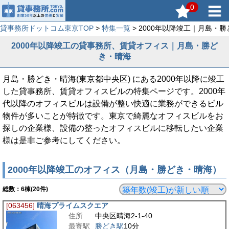
0
貸事務所ドットコム東京TOP
>
特集一覧
> 2000年以降竣工｜月島・
2000年以降竣工の貸事務所、賃貸オフィス｜月島・勝ど
き・晴海
月島・勝どき・晴海(東京都中央区) にある2000年以降に竣工
した貸事務所、賃貸オフィスビルの特集ページです。2000年
代以降のオフィスビルは設備が整い快適に業務ができるビル
物件が多いことが特徴です。東京で綺麗なオフィスビルをお
探しの企業様、設備の整ったオフィスビルに移転したい企業
様は是非ご参考にしてください。
2000年以降竣工のオフィス（月島・勝どき・晴海）
総数：
6
棟(20件)
[063456]
晴海プライムスクエア
住所
中央区晴海2-1-40
最寄駅
勝どき駅
10分