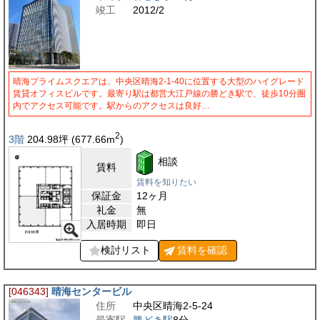
竣工
2012/2
晴海プライムスクエアは、中央区晴海2-1-40に位置する大型のハイグレード
賃貸オフィスビルです。最寄り駅は都営大江戸線の勝どき駅で、徒歩10分圏
内でアクセス可能です。駅からのアクセスは良好…
2
3階
204.98
坪
(677.66
m
)
相談
賃料
賃料を知りたい
保証金
12ヶ月
礼金
無
入居時期
即日
検討リスト
賃料を
確認
[046343]
晴海センタービル
住所
中央区晴海2-5-24
最寄駅
勝どき駅
8分