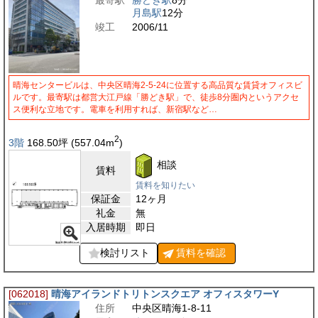
月島駅
12分
竣工
2006/11
晴海センタービルは、中央区晴海2-5-24に位置する高品質な賃貸オフィスビ
ルです。最寄駅は都営大江戸線「勝どき駅」で、徒歩8分圏内というアクセ
ス便利な立地です。電車を利用すれば、新宿駅など…
2
3階
168.50
坪
(557.04
m
)
相談
賃料
賃料を知りたい
保証金
12ヶ月
礼金
無
入居時期
即日
検討リスト
賃料を
確認
[062018]
晴海アイランドトリトンスクエア オフィスタワーY
住所
中央区晴海1-8-11