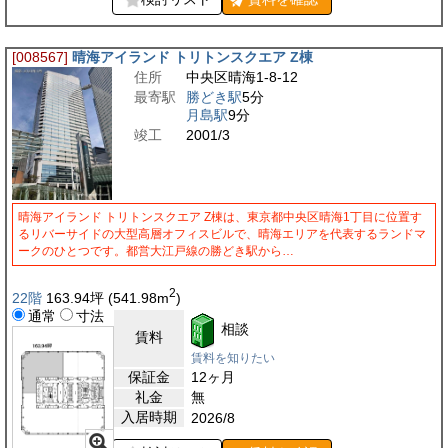
[008567]
晴海アイランド トリトンスクエア Z棟
住所
中央区晴海1-8-12
最寄駅
勝どき駅
5分
月島駅
9分
竣工
2001/3
晴海アイランド トリトンスクエア Z棟は、東京都中央区晴海1丁目に位置す
るリバーサイドの大型高層オフィスビルで、晴海エリアを代表するランドマ
ークのひとつです。都営大江戸線の勝どき駅から…
2
22階
163.94
坪
(541.98
m
)
通常
寸法
相談
賃料
賃料を知りたい
保証金
12ヶ月
礼金
無
入居時期
2026/8