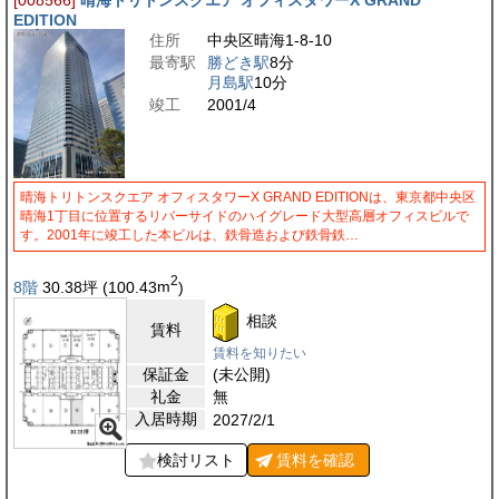
[008566]
晴海トリトンスクエア オフィスタワーX GRAND
EDITION
住所
中央区晴海1-8-10
最寄駅
勝どき駅
8分
月島駅
10分
竣工
2001/4
晴海トリトンスクエア オフィスタワーX GRAND EDITIONは、東京都中央区
晴海1丁目に位置するリバーサイドのハイグレード大型高層オフィスビルで
す。2001年に竣工した本ビルは、鉄骨造および鉄骨鉄…
2
8階
30.38
坪
(100.43
m
)
相談
賃料
賃料を知りたい
保証金
(未公開)
礼金
無
入居時期
2027/2/1
検討リスト
賃料を
確認