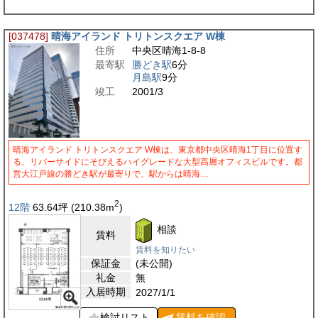
[037478]
晴海アイランド トリトンスクエア W棟
住所
中央区晴海1-8-8
最寄駅
勝どき駅
6分
月島駅
9分
竣工
2001/3
晴海アイランド トリトンスクエア W棟は、東京都中央区晴海1丁目に位置す
る、リバーサイドにそびえるハイグレードな大型高層オフィスビルです。都
営大江戸線の勝どき駅が最寄りで、駅からは晴海…
2
12階
63.64
坪
(210.38
m
)
相談
賃料
賃料を知りたい
保証金
(未公開)
礼金
無
入居時期
2027/1/1
検討リスト
賃料を
確認