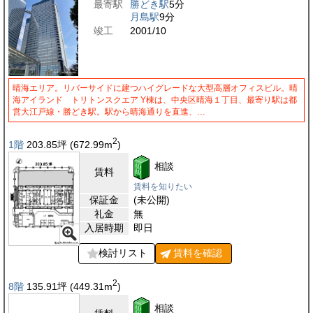
最寄駅
勝どき駅
5分
月島駅
9分
竣工
2001/10
晴海エリア。リバーサイドに建つハイグレードな大型高層オフィスビル。晴
海アイランド トリトンスクエア Y棟は、中央区晴海１丁目、最寄り駅は都
営大江戸線・勝どき駅。駅から晴海通りを直進、…
2
1階
203.85
坪
(672.99
m
)
相談
賃料
賃料を知りたい
保証金
(未公開)
礼金
無
入居時期
即日
検討リスト
賃料を
確認
2
8階
135.91
坪
(449.31
m
)
相談