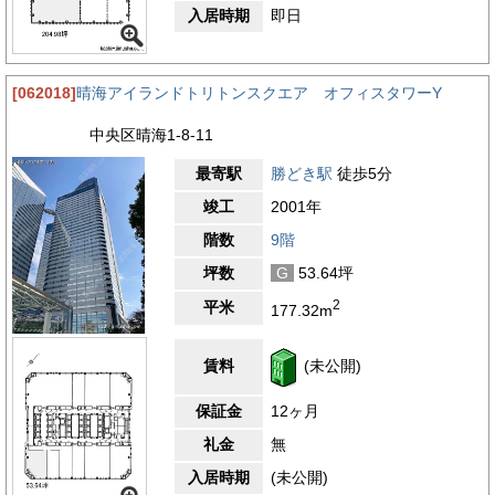
入居時期
即日
[062018]
晴海アイランドトリトンスクエア オフィスタワーY
中央区晴海1-8-11
最寄駅
勝どき駅
徒歩5分
竣工
2001年
階数
9階
坪数
G
53.64坪
2
平米
177.32m
賃料
(未公開)
保証金
12ヶ月
礼金
無
入居時期
(未公開)