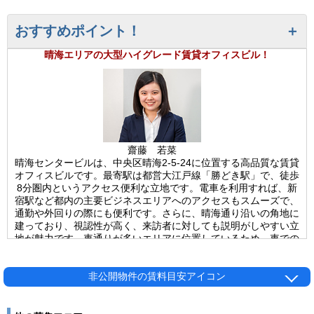
おすすめポイント！
晴海エリアの大型ハイグレード賃貸オフィスビル！
齋藤 若菜
晴海センタービルは、中央区晴海2-5-24に位置する高品質な賃貸
オフィスビルです。最寄駅は都営大江戸線「勝どき駅」で、徒歩
8分圏内というアクセス便利な立地です。電車を利用すれば、新
宿駅など都内の主要ビジネスエリアへのアクセスもスムーズで、
通勤や外回りの際にも便利です。さらに、晴海通り沿いの角地に
建っており、視認性が高く、来訪者に対しても説明がしやすい立
地が魅力です。車通りが多いエリアに位置しているため、車での
アクセスも良好で、ビジネスでの移動にも便利です。外観は、重
厚感のあるデザインが特徴で、ハイグレードな印象を与える晴海
センタービル。2006年に竣工されたこのビルは、新耐震基準を
非公開物件の賃料目安アイコン
満たしており、安全性が高い物件です。構造は鉄骨造・地上10
階建て（地下階なし）で、基準階の広さは約648坪の大型ビルと