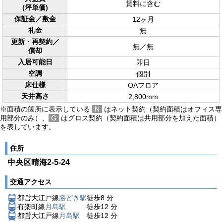
賃料に含む
(坪単価)
保証金／敷金
12ヶ月
礼金
無
更新・再契約／
無／無
償却
入居可能日
即日
空調
個別
床仕様
OAフロア
天井高さ
2,800mm
※面積の箇所に表示している
N
はネット契約（契約面積はオフィス専
用部分のみ）、
G
はグロス契約（契約面積は共用部分を加えた面積）
を表しています。
住所
中央区晴海2-5-24
交通アクセス
都営大江戸線
勝どき駅
徒歩
8
分
有楽町線
月島駅
徒歩
12
分
都営大江戸線
月島駅
徒歩
12
分