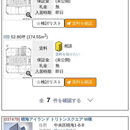
保証金
(未公開)
礼金
無
入居時期
即日
検討リスト
賃料を
確認
2
8階
52.80
坪
(174.55
m
)
相談
賃料
賃料を知りたい
保証金
(未公開)
礼金
無
入居時期
即日
検討リスト
賃料を
確認
7
全
件を確認する
[037478]
晴海アイランド トリトンスクエア W棟
住所
中央区晴海1-8-8