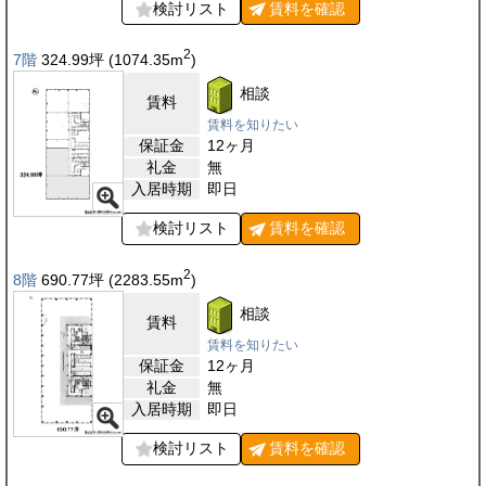
検討リスト
賃料を
確認
2
7階
324.99
坪
(1074.35
m
)
相談
賃料
賃料を知りたい
保証金
12ヶ月
礼金
無
入居時期
即日
検討リスト
賃料を
確認
2
8階
690.77
坪
(2283.55
m
)
相談
賃料
賃料を知りたい
保証金
12ヶ月
礼金
無
入居時期
即日
検討リスト
賃料を
確認