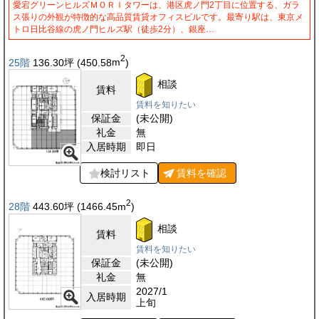
愛宕グリーンヒルズＭＯＲＩタワーは、港区虎ノ門2丁目に位置する、ガラ
ス張りの外観が特徴的な高品質賃貸オフィスビルです。最寄り駅は、東京メ
トロ日比谷線の虎ノ門ヒルズ駅（徒歩2分）、銀座…
2
25階
136.30
坪
(450.58
m
)
相談
賃料
賃料を知りたい
保証金
(未公開)
礼金
無
入居時期
即日
検討リスト
賃料を
確認
2
28階
443.60
坪
(1466.45
m
)
相談
賃料
賃料を知りたい
保証金
(未公開)
礼金
無
2027/1
入居時期
上旬