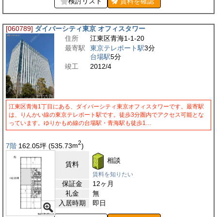
検討リスト
賃料を
確認
[060789]
ダイバーシティ東京 オフィスタワー
住所
江東区青海1-1-20
最寄駅
東京テレポート駅
3分
台場駅
5分
竣工
2012/4
江東区青海1丁目にある、ダイバーシティ東京オフィスタワーです。最寄駅
は、りんかい線の東京テレポート駅です。徒歩3分圏内でアクセス可能とな
っています。ゆりかもめ線の台場駅・青海駅も徒歩1…
2
7階
162.05
坪
(535.73
m
)
相談
賃料
賃料を知りたい
保証金
12ヶ月
礼金
無
入居時期
即日