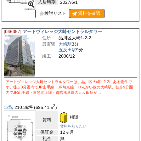
入居時期
2027/6/1
検討リスト
賃料を
確認
[046357]
アートヴィレッジ大崎セントラルタワー
住所
品川区大崎1-2-2
最寄駅
大崎駅
3分
五反田駅
9分
竣工
2006/12
アートヴィレッジ大崎セントラルタワーは、品川区大崎1-2-2にある物件で
す。徒歩3分圏内でJR山手線・JR埼京線・りんかい線の大崎駅、徒歩9分圏
内でJR山手線・東急池上線・都営浅草線の五反田駅が…
2
12階
210.36
坪
(695.41
m
)
相談
賃料
賃料を知りたい
保証金
12ヶ月
礼金
無