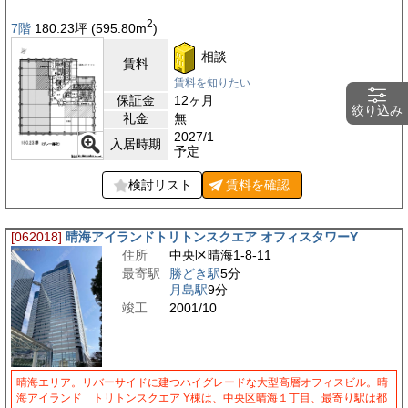
2
7階
180.23
坪
(595.80
m
)
相談
賃料
賃料を知りたい
保証金
12ヶ月
絞り込み
礼金
無
2027/1
入居時期
予定
検討リスト
賃料を
確認
[062018]
晴海アイランドトリトンスクエア オフィスタワーY
住所
中央区晴海1-8-11
最寄駅
勝どき駅
5分
月島駅
9分
竣工
2001/10
晴海エリア。リバーサイドに建つハイグレードな大型高層オフィスビル。晴
海アイランド トリトンスクエア Y棟は、中央区晴海１丁目、最寄り駅は都