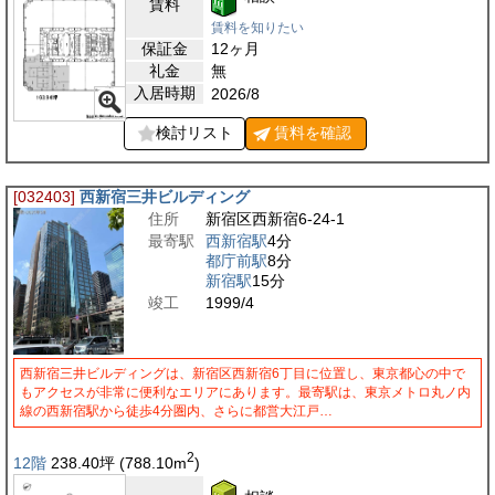
賃料
賃料を知りたい
保証金
12ヶ月
礼金
無
入居時期
2026/8
検討リスト
賃料を
確認
[032403]
西新宿三井ビルディング
住所
新宿区西新宿6-24-1
最寄駅
西新宿駅
4分
都庁前駅
8分
新宿駅
15分
竣工
1999/4
西新宿三井ビルディングは、新宿区西新宿6丁目に位置し、東京都心の中で
もアクセスが非常に便利なエリアにあります。最寄駅は、東京メトロ丸ノ内
線の西新宿駅から徒歩4分圏内、さらに都営大江戸…
2
12階
238.40
坪
(788.10
m
)