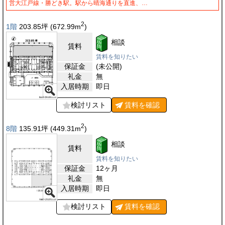
営大江戸線・勝どき駅。駅から晴海通りを直進、…
2
1階
203.85
坪
(672.99
m
)
相談
賃料
賃料を知りたい
保証金
(未公開)
礼金
無
入居時期
即日
検討リスト
賃料を
確認
2
8階
135.91
坪
(449.31
m
)
相談
賃料
賃料を知りたい
保証金
12ヶ月
礼金
無
入居時期
即日
検討リスト
賃料を
確認