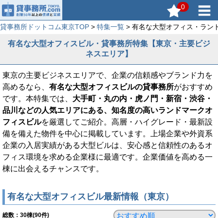
0
貸事務所ドットコム東京TOP
>
特集一覧
> 有名な大型オフィス・ラン
有名な大型オフィスビル・貸事務所特集【東京・主要ビジ
ネスエリア】
東京の主要ビジネスエリアで、企業の信頼感やブランド力を
高めるなら、
有名な大型オフィスビルの貸事務所
がおすすめ
です。本特集では、
大手町・丸の内・虎ノ門・新宿・渋谷・
品川などの人気エリアにある、知名度の高いランドマークオ
フィスビル
を厳選してご紹介。高層・ハイグレード・最新設
備を備えた物件を中心に掲載しています。上場企業や外資系
企業の入居実績がある大型ビルは、安心感と信頼性のあるオ
フィス環境を求める企業様に最適です。企業価値を高める一
棟に出会えるチャンスです。
有名な大型オフィスビル最新情報（東京）
総数：
30
棟(90件)