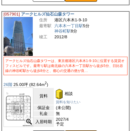
[057901]
アークヒルズ仙石山森タワー
住所
港区六本木1-9-10
最寄駅
六本木一丁目駅
5分
神谷町駅
8分
竣工
2012/8
アークヒルズ仙石山森タワーは、東京都港区六本木1-9-10に位置する賃貸オ
フィスビルです。最寄り駅は南北線の六本木一丁目駅から徒歩5分、日比谷
線の神谷町駅から徒歩8分と、都心の交通の便が良…
2
26階
25.00
坪
(82.64
m
)
相談
賃料
賃料を知りたい
保証金
(未公開)
礼金
無
2027/4
入居時期
予定