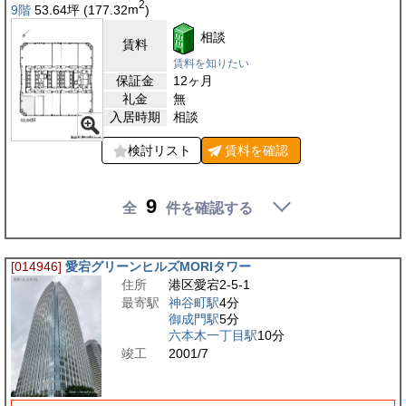
2
9階
53.64
坪
(177.32
m
)
相談
賃料
賃料を知りたい
保証金
12ヶ月
礼金
無
入居時期
相談
検討リスト
賃料を
確認
9
全
件を確認する
[014946]
愛宕グリーンヒルズMORIタワー
住所
港区愛宕2-5-1
最寄駅
神谷町駅
4分
御成門駅
5分
六本木一丁目駅
10分
竣工
2001/7