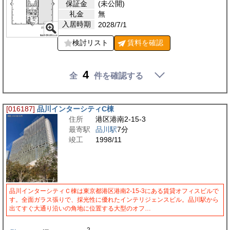
保証金
(未公開)
礼金
無
入居時期
2028/7/1
検討リスト
賃料を
確認
4
全
件を確認する
[016187]
品川インターシティC棟
住所
港区港南2-15-3
最寄駅
品川駅
7分
竣工
1998/11
品川インターシティＣ棟は東京都港区港南2-15-3にある賃貸オフィスビルで
す。全面ガラス張りで、採光性に優れたインテリジェンスビル。品川駅から
出てすぐ大通り沿いの角地に位置する大型のオフ…
2