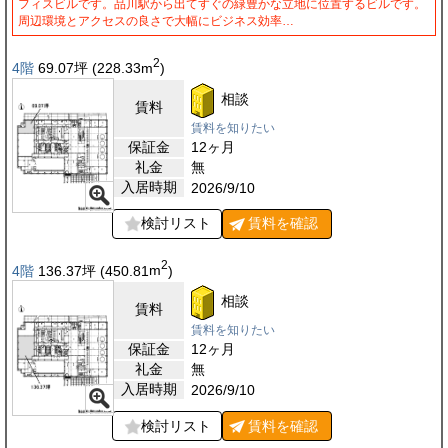
フィスビルです。品川駅から出てすぐの緑豊かな立地に位置するビルです。
周辺環境とアクセスの良さで大幅にビジネス効率…
2
4階
69.07
坪
(228.33
m
)
相談
賃料
賃料を知りたい
保証金
12ヶ月
礼金
無
入居時期
2026/9/10
検討リスト
賃料を
確認
2
4階
136.37
坪
(450.81
m
)
相談
賃料
賃料を知りたい
保証金
12ヶ月
礼金
無
入居時期
2026/9/10
検討リスト
賃料を
確認