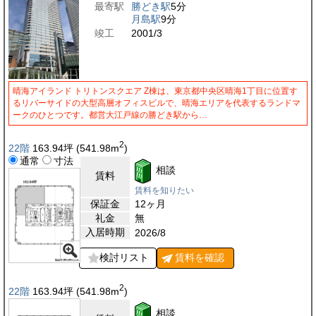
最寄駅
勝どき駅
5分
月島駅
9分
竣工
2001/3
晴海アイランド トリトンスクエア Z棟は、東京都中央区晴海1丁目に位置す
るリバーサイドの大型高層オフィスビルで、晴海エリアを代表するランドマ
ークのひとつです。都営大江戸線の勝どき駅から…
2
22階
163.94
坪
(541.98
m
)
通常
寸法
相談
賃料
賃料を知りたい
保証金
12ヶ月
礼金
無
入居時期
2026/8
検討リスト
賃料を
確認
2
22階
163.94
坪
(541.98
m
)
相談