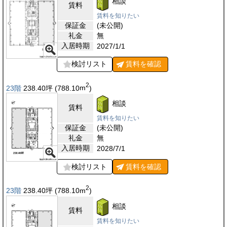
相談
賃料
賃料を知りたい
保証金
(未公開)
礼金
無
入居時期
2027/1/1
検討リスト
賃料を
確認
2
23階
238.40
坪
(788.10
m
)
相談
賃料
賃料を知りたい
保証金
(未公開)
礼金
無
入居時期
2028/7/1
検討リスト
賃料を
確認
2
23階
238.40
坪
(788.10
m
)
相談
賃料
賃料を知りたい