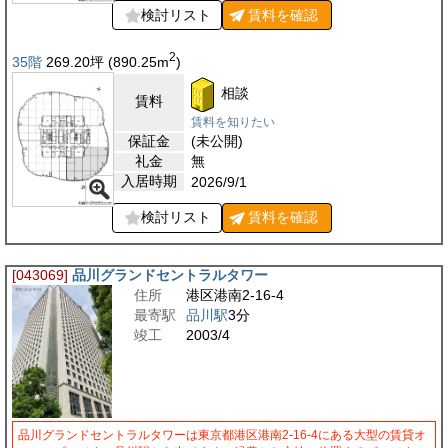
検討リスト
賃料を
確認
2
35階
269.20
坪
(890.25
m
)
相談
賃料
賃料を知りたい
保証金
(未公開)
礼金
無
入居時期
2026/9/1
検討リスト
賃料を
確認
[043069]
品川グランドセントラルタワー
住所
港区港南2-16-4
最寄駅
品川駅
3分
竣工
2003/4
品川グランドセントラルタワーは東京都港区港南2-16-4にある大型の賃貸オ