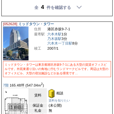
4
全
件を確認する
[052628]
ミッドタウン・タワー
住所
港区赤坂9-7-1
最寄駅
六本木駅
1分
乃木坂駅
3分
六本木一丁目駅
8分
竣工
2007/1
ミッドタウン・タワーは東京都港区赤坂9-7-1にある大型の賃貸オフィスビ
ルです。外苑東通り沿いの角地に佇むランドマークビルです。周辺は大型の
オフィスビル、大型の宿泊施設などがある環境です…
2
7階
165.48
坪
(547.04
m
)
相談
賃料
賃料を知りたい
保証金
(未公開)
礼金
無