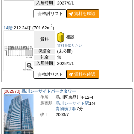
入居時期
2027/6/1
検討リスト
賃料を
確認
2
14階
212.24
坪
(701.62
m
)
相談
賃料
賃料を知りたい
保証金
(未公開)
礼金
無
入居時期
2028/1/1
検討リスト
賃料を
確認
[062570]
品川シーサイドパークタワー
住所
品川区東品川4-12-4
最寄駅
品川シーサイド駅
1分
青物横丁駅
7分
竣工
2003/7