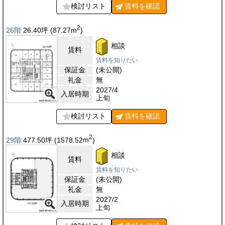
検討リスト
賃料を
確認
2
26階
26.40
坪
(87.27
m
)
相談
賃料
賃料を知りたい
保証金
(未公開)
礼金
無
2027/4
入居時期
上旬
検討リスト
賃料を
確認
2
29階
477.50
坪
(1578.52
m
)
相談
賃料
賃料を知りたい
保証金
(未公開)
礼金
無
2027/2
入居時期
上旬