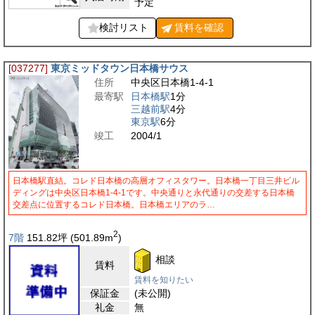
予定
検討リスト
賃料を
確認
[037277]
東京ミッドタウン日本橋サウス
住所
中央区日本橋1-4-1
最寄駅
日本橋駅
1分
三越前駅
4分
東京駅
6分
竣工
2004/1
日本橋駅直結。コレド日本橋の高層オフィスタワー。日本橋一丁目三井ビル
ディングは中央区日本橋1-4-1です。中央通りと永代通りの交差する日本橋
交差点に位置するコレド日本橋。日本橋エリアのラ…
2
7階
151.82
坪
(501.89
m
)
相談
賃料
賃料を知りたい
保証金
(未公開)
礼金
無