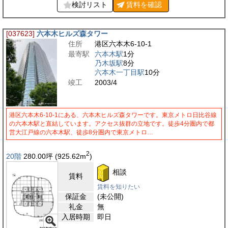
検討リスト
賃料を
確認
[037623]
六本木ヒルズ森タワー
住所
港区六本木6-10-1
最寄駅
六本木駅
1分
乃木坂駅
8分
六本木一丁目駅
10分
竣工
2003/4
港区六本木6-10-1にある、六本木ヒルズ森タワーです。東京メトロ日比谷線
の六本木駅と直結しています。アクセス抜群の立地です。徒歩4分圏内で都
営大江戸線の六本木駅、徒歩8分圏内で東京メトロ…
2
20階
280.00
坪
(925.62
m
)
相談
賃料
賃料を知りたい
保証金
(未公開)
礼金
無
入居時期
即日