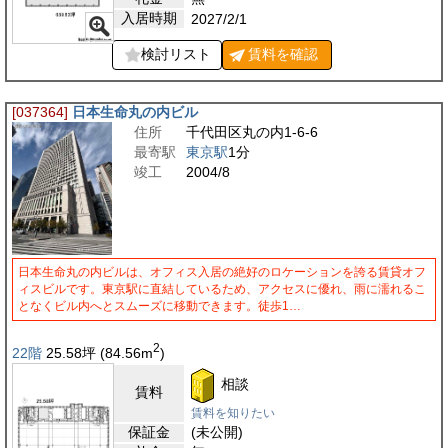
入居時期
2027/2/1
検討リスト
賃料を
確認
[037364]
日本生命丸の内ビル
住所
千代田区丸の内1-6-6
最寄駅
東京駅
1分
竣工
2004/8
日本生命丸の内ビルは、オフィス入居の絶好のロケーションを誇る賃貸オフ
ィスビルです。東京駅に直結しているため、アクセスに優れ、雨に濡れるこ
となくビル内へとスムーズに移動できます。徒歩1…
2
22階
25.58
坪
(84.56
m
)
相談
賃料
賃料を知りたい
保証金
(未公開)