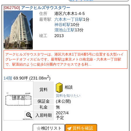
[062750]
アークヒルズサウスタワー
住所
港区六本木1-4-5
最寄駅
六本木一丁目駅
1分
神谷町駅
10分
溜池山王駅
13分
竣工
2013
アークヒルズサウスタワーは、港区六本木1丁目4番5号に位置する大型ハイ
グレードオフィスビルです。最寄駅は東京メトロ南北線・六本木一丁目駅
で、駅直結のように徒歩1分圏内でアクセスできる利…
2
14階
69.90
坪
(231.08
m
)
相談
賃料
賃料を知りたい
保証金
(未公開)
礼金
無
2027/4
入居時期
予定
検討リスト
賃料を
確認