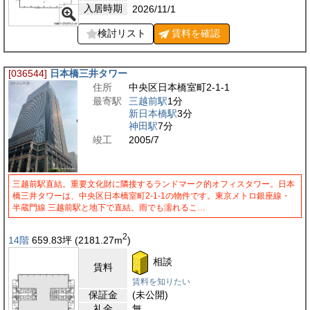
入居時期
2026/11/1
検討リスト
賃料を
確認
[036544]
日本橋三井タワー
住所
中央区日本橋室町2-1-1
最寄駅
三越前駅
1分
新日本橋駅
3分
神田駅
7分
竣工
2005/7
三越前駅直結。重要文化財に隣接するランドマーク的オフィスタワー。日本
橋三井タワーは、中央区日本橋室町2-1-1の物件です。東京メトロ銀座線・
半蔵門線 三越前駅と地下で直結。雨でも濡れるこ…
2
14階
659.83
坪
(2181.27
m
)
相談
賃料
賃料を知りたい
保証金
(未公開)
礼金
無