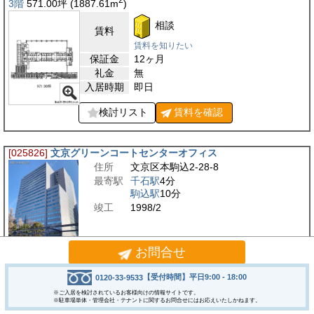
3階
571.00
坪
(1887.61
m
)
相談
賃料
賃料を知りたい
保証金
12ヶ月
礼金
無
入居時期
即日
検討リスト
賃料を
確認
[025826]
文京グリーンコートセンターオフィス
住所
文京区本駒込2-28-8
最寄駅
千石駅
4分
駒込駅
10分
竣工
1998/2
お問合せ
文京グリーンコートセンターオフィスは、文京区本駒込に立地する大規模な
賃貸オフィスビルです。不忍通りに面した視認性の高い場所に位置し、来訪
【受付時間】平日9:00 - 18:00
0120-33-9533
者にもわかりやすい立地となっています。周辺は…
※ご入居を検討されているお客様向けの情報サイトです。
※駐車場単体・管理会社・テナントに関するお問合せにはお応えいたしかねます。