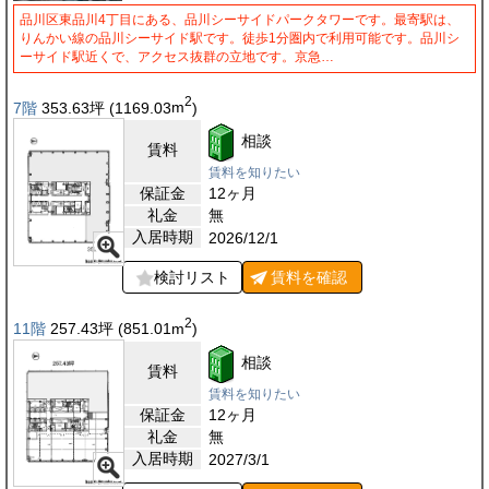
品川区東品川4丁目にある、品川シーサイドパークタワーです。最寄駅は、
りんかい線の品川シーサイド駅です。徒歩1分圏内で利用可能です。品川シ
ーサイド駅近くで、アクセス抜群の立地です。京急…
2
7階
353.63
坪
(1169.03
m
)
相談
賃料
賃料を知りたい
保証金
12ヶ月
礼金
無
入居時期
2026/12/1
検討リスト
賃料を
確認
2
11階
257.43
坪
(851.01
m
)
相談
賃料
賃料を知りたい
保証金
12ヶ月
礼金
無
入居時期
2027/3/1