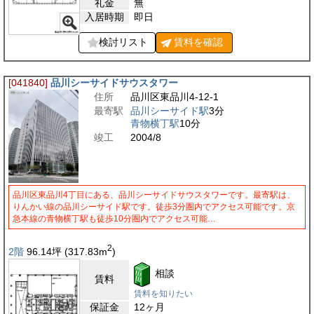
礼金
無
入居時期
即日
検討リスト
賃料を
確認
[041840]
品川シーサイドサウスタワー
住所
品川区東品川4-12-1
最寄駅
品川シーサイド駅
3分
青物横丁駅
10分
竣工
2004/8
品川区東品川4丁目にある、品川シーサイドサウスタワーです。最寄駅は、
りんかい線の品川シーサイド駅です。徒歩3分圏内でアクセス可能です。京
急本線の青物横丁駅も徒歩10分圏内でアクセス可能…
2
2階
96.14
坪
(317.83
m
)
相談
賃料
賃料を知りたい
保証金
12ヶ月