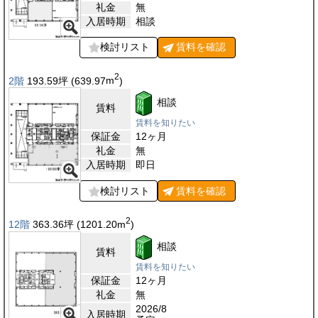
礼金
無
入居時期
相談
検討リスト
賃料を
確認
2
2階
193.59
坪
(639.97
m
)
相談
賃料
賃料を知りたい
保証金
12ヶ月
礼金
無
入居時期
即日
検討リスト
賃料を
確認
2
12階
363.36
坪
(1201.20
m
)
相談
賃料
賃料を知りたい
保証金
12ヶ月
礼金
無
2026/8
入居時期