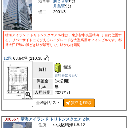
最寄駅
勝どき駅
6分
月島駅
9分
竣工
2001/3
晴海アイランド トリトンスクエア W棟は、東京都中央区晴海1丁目に位置す
る、リバーサイドにそびえるハイグレードな大型高層オフィスビルです。都
営大江戸線の勝どき駅が最寄りで、駅からは晴海…
2
12階
63.64
坪
(210.38
m
)
相談
賃料
賃料を知りたい
保証金
(未公開)
礼金
無
入居時期
2027/1/1
検討リスト
賃料を
確認
[008567]
晴海アイランド トリトンスクエア Z棟
住所
中央区晴海1-8-12