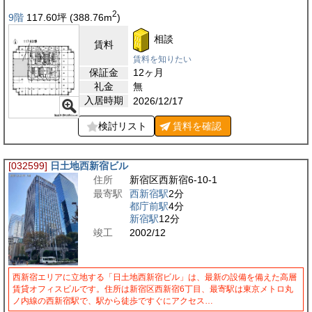
2
9階
117.60
坪
(388.76
m
)
相談
賃料
賃料を知りたい
保証金
12ヶ月
礼金
無
入居時期
2026/12/17
検討リスト
賃料を
確認
[032599]
日土地西新宿ビル
住所
新宿区西新宿6-10-1
最寄駅
西新宿駅
2分
都庁前駅
4分
新宿駅
12分
竣工
2002/12
西新宿エリアに立地する「日土地西新宿ビル」は、最新の設備を備えた高層
賃貸オフィスビルです。住所は新宿区西新宿6丁目、最寄駅は東京メトロ丸
ノ内線の西新宿駅で、駅から徒歩ですぐにアクセス…