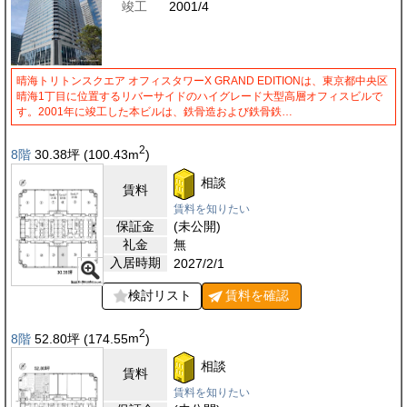
竣工
2001/4
晴海トリトンスクエア オフィスタワーX GRAND EDITIONは、東京都中央区
晴海1丁目に位置するリバーサイドのハイグレード大型高層オフィスビルで
す。2001年に竣工した本ビルは、鉄骨造および鉄骨鉄…
2
8階
30.38
坪
(100.43
m
)
相談
賃料
賃料を知りたい
保証金
(未公開)
礼金
無
入居時期
2027/2/1
検討リスト
賃料を
確認
2
8階
52.80
坪
(174.55
m
)
相談
賃料
賃料を知りたい