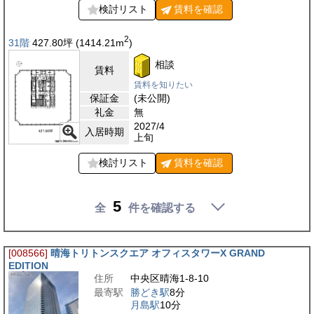
検討リスト
賃料を
確認
2
31階
427.80
坪
(1414.21
m
)
相談
賃料
賃料を知りたい
保証金
(未公開)
礼金
無
2027/4
入居時期
上旬
検討リスト
賃料を
確認
5
全
件を確認する
[008566]
晴海トリトンスクエア オフィスタワーX GRAND
EDITION
住所
中央区晴海1-8-10
最寄駅
勝どき駅
8分
月島駅
10分