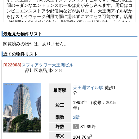
間のモダンなエントランスホールは光が差し込みます。周辺はコ
ンビニエンスストアや郵便局などがあります。天王洲アイル駅か
らはスカイウォーク利用で雨に濡れずにアクセス可能です。店舗
は近隣のビル内などあり、利便性の高いエリアです。りんかい
線・天王洲アイル駅、東京モノレール線・天王洲アイル駅から徒
歩3分圏内でアクセス出来ます。近くにバス停があるので、バス
最近見た物件リスト
での利用も可能です。1995年竣工の新耐震基準物件です。2018
閲覧済みの物件は、ありません。
年リニューアル済みです。鉄骨造・地上22階地下2階建て、基準
階約402坪のオフィスビルです。エントランスは平日7:30-19:00
近くの物件リスト
開放、室内は24時間利用可能です。機械警備完備でセキュリテ
ィ万全です。21人乗りのエレベーターを10基設置。151台収容可
[022908]
スフィアタワー天王洲ビル
能な駐車場を完備しております。貸室内は天井高約2,650mmの
品川区東品川2-2-8
整形無柱空間です。主な設備はセントラル空調・OAフロア・光
ファイバーです。室外に給湯設備と男女別トイレを設置。空調コ
アタイムは9:00-18:00です。
天王洲アイル駅
徒歩1
最寄駅
分
【周辺ガイド】
天王洲パークサイドビルは東京都品川区東品川2丁目にあるビル
1993年 （改修：2015
です。りんかい線・東京モノレール線の天王洲アイル駅の2路線
竣工
年）
利用可能です。徒歩圏内に銀行・郵便局・コンビニエンスストア
があります。天王洲アイルは都市開発によってオシャレで綺麗な
階数
2階
街です。駅周辺にはオフィスビルや、高層マンションが建ち並ん
坪数
N
31.69坪
でいます。東京駅・渋谷・羽田空港まで約20分以内で移動可能
です。モノレールで浜松町に出ると、JRが通っているで移動の
2
平米
104.76m
際便利です。こちらの物件は大通り（天王洲通り）に面している