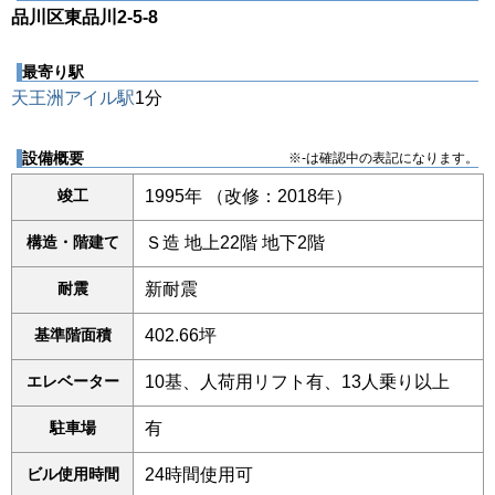
品川区東品川2-5-8
最寄り駅
天王洲アイル駅
1分
設備概要
※-は確認中の表記になります。
竣工
1995年 （改修：2018年）
構造・階建て
Ｓ造 地上22階 地下2階
耐震
新耐震
基準階面積
402.66坪
エレベーター
10基、人荷用リフト有、13人乗り以上
駐車場
有
ビル使用時間
24時間使用可