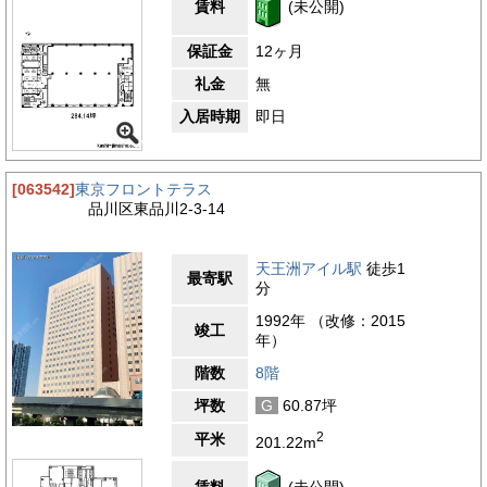
賃料
(未公開)
保証金
12ヶ月
礼金
無
入居時期
即日
[063542]
東京フロントテラス
品川区東品川2-3-14
天王洲アイル駅
徒歩1
最寄駅
分
1992年 （改修：2015
竣工
年）
階数
8階
坪数
G
60.87坪
2
平米
201.22m
賃料
(未公開)