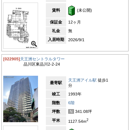
ため、来訪者にもご案内しやすい立地です。
・セブン-イレブン 品川天王洲店 約350メートル（徒歩約5分）
賃料
(未公開)
・シーフォートスクエア 約400メートル（徒歩約6分）
・ファミリーマート 野村不動産天王洲ビル店 約500メートル
保証金
12ヶ月
（徒歩約3分）
・品川天王洲郵便局 約550メートル（徒歩約8分）
礼金
無
・りそな銀行 品川支店 約1,900メートル（徒歩約25分）
入居時期
2026/9/1
4.6
【評価】
駅からの距離
[022905]
天王洲セントラルタワー
設備
品川区東品川2-2-24
耐震性
エントランス
天王洲アイル駅
徒歩1
最寄駅
分
竣工
1993年
階数
6階
坪数
N
341.08坪
2
平米
1127.54m