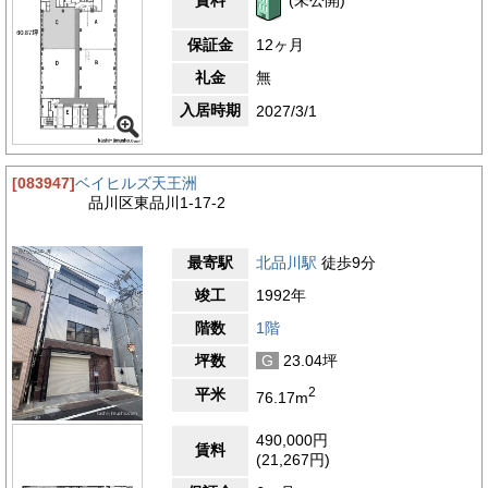
保証金
12ヶ月
礼金
無
入居時期
2027/3/1
[083947]
ベイヒルズ天王洲
品川区東品川1-17-2
最寄駅
北品川駅
徒歩9分
竣工
1992年
階数
1階
坪数
G
23.04坪
2
平米
76.17m
490,000円
賃料
(21,267円)