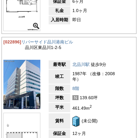
保証金
6ヶ月
礼金
1.0ヶ月
入居時期
即日
[022896]
リバーサイド品川港南ビル
品川区東品川1-2-5
最寄駅
北品川駅
徒歩9分
1987年 （改修：2008
竣工
年）
階数
8階
坪数
N
139.60坪
2
平米
461.49m
賃料
(未公開)
保証金
12ヶ月