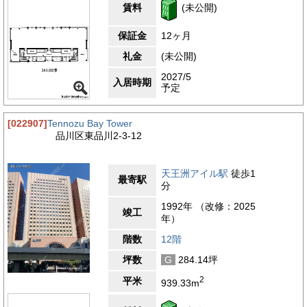
賃料
(未公開)
保証金
12ヶ月
礼金
(未公開)
2027/5
入居時期
予定
[022907]
Tennozu Bay Tower
品川区東品川2-3-12
天王洲アイル駅
徒歩1
最寄駅
分
1992年 （改修：2025
竣工
年）
階数
12階
坪数
G
284.14坪
2
平米
939.33m