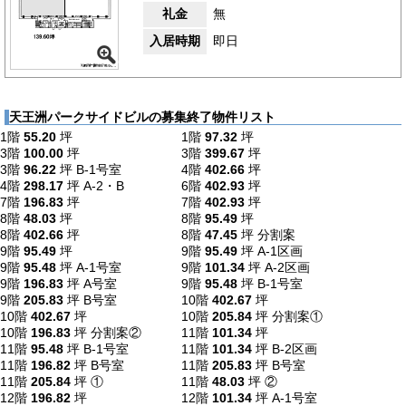
礼金
無
入居時期
即日
天王洲パークサイドビルの募集終了物件リスト
1階
55.20
坪
1階
97.32
坪
3階
100.00
坪
3階
399.67
坪
3階
96.22
坪
B-1号室
4階
402.66
坪
4階
298.17
坪
A-2・B
6階
402.93
坪
7階
196.83
坪
7階
402.93
坪
8階
48.03
坪
8階
95.49
坪
8階
402.66
坪
8階
47.45
坪
分割案
9階
95.49
坪
9階
95.49
坪
A-1区画
9階
95.48
坪
A-1号室
9階
101.34
坪
A-2区画
9階
196.83
坪
A号室
9階
95.48
坪
B-1号室
9階
205.83
坪
B号室
10階
402.67
坪
10階
402.67
坪
10階
205.84
坪
分割案①
10階
196.83
坪
分割案②
11階
101.34
坪
11階
95.48
坪
B-1号室
11階
101.34
坪
B-2区画
11階
196.82
坪
B号室
11階
205.83
坪
B号室
11階
205.84
坪
①
11階
48.03
坪
②
12階
196.82
坪
12階
101.34
坪
A-1号室