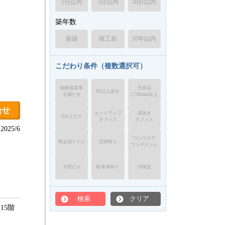
1分以内
5分以内
10分以内
築年数
新築
竣工前
10年以内
こだわり条件（複数選択可）
新耐震基準
天井高
即日入居可
を満たす
2,700mm以上
合せ
セットアップ
居抜き
OAフロア
オフィス
オフィス
025/6
ワンフロア
男女別トイレ
空調有り
ワンテナント
大型ビル
駐車場有り
1F限定
検索
クリア
15階