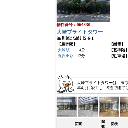
物件番号：064330
大崎ブライトタワー
品川区北品川5-6-1
【最寄駅】
【耐震】
大崎駅
4分
【基準階
五反田駅
12分
【駐車場
大崎ブライトタワーは、東京都
年4月に竣工し、S造で建て
階
図面
面積
数