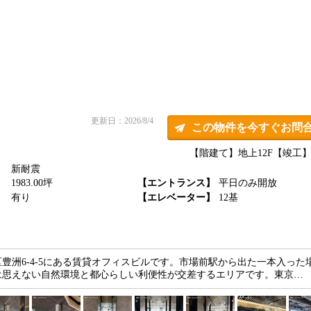
更新日：2026/8/4
この物件を今すぐお問
【階建て】地上12F
【竣工】2
新耐震
】
1983.00坪
【エントランス】
平日のみ開放
】
有り
【エレベーター】
12基
豊洲6-4-5にある賃貸オフィスビルです。市場前駅から出た一本入った
は思えない自然環境と都心らしい利便性が交差するエリアです。東京…