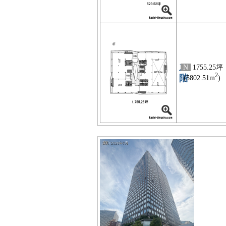
11
N
1755.25坪
2
階
(5802.51m
)