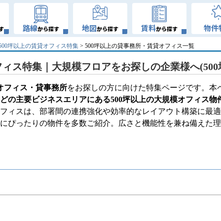
路線
地図
賃料
物件
す
から探す
から探す
から探す
500坪以上の賃貸オフィス特集
> 500坪以上の貸事務所・賃貸オフィス一覧
フィス特集｜大規模フロアをお探しの企業様へ(500
貸オフィス・貸事務所
をお探しの方に向けた特集ページです。本
どの主要ビジネスエリアにある500坪以上の大規模オフィス物
オフィスは、部署間の連携強化や効率的なレイアウト構築に最適
様にぴったりの物件を多数ご紹介。広さと機能性を兼ね備えた理