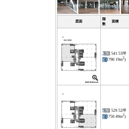
階
図面
面積
数
3
N
541.53坪
2
階
(1790.19m
)
9
N
529.52坪
2
階
(1750.49m
)