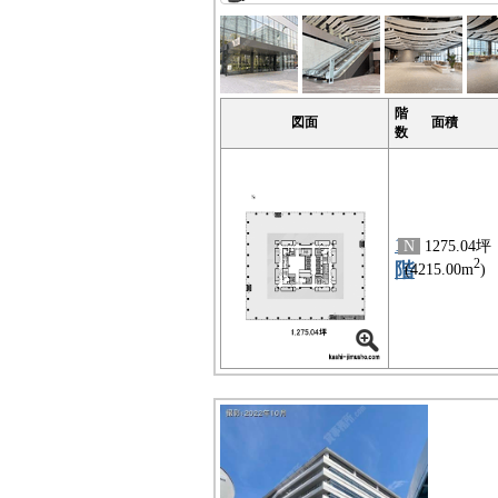
階
図面
面積
数
13
N
1275.04坪
2
階
(4215.00m
)