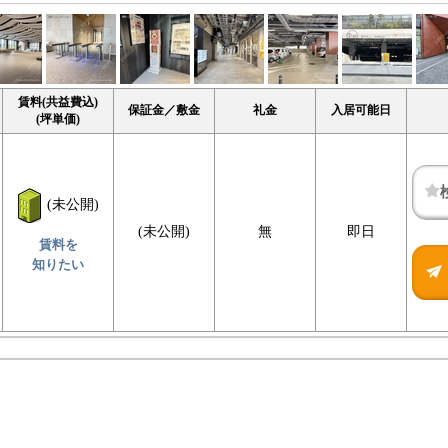
賃料(共益費込)
保証金／敷金
礼金
入居可能日
(坪単価)
(未公開)
(未公開)
無
即日
賃料を
知りたい