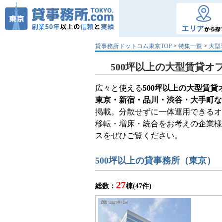
エリア
から探
貸事務所ドットコム東京TOP
>
特集一覧
>
大型
500坪以上の大型賃貸オ
広々と使える
500坪以上の大型賃
東京・新宿・品川・渋谷・大手町な
掲載。分散せずに一体運用できる
移転・増床・統合をお考えの企業
スをぜひご覧ください。
500坪以上の貸事務所（東京）
27
総数：
棟(47件)