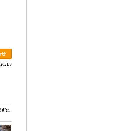
合せ
021/8
場所に