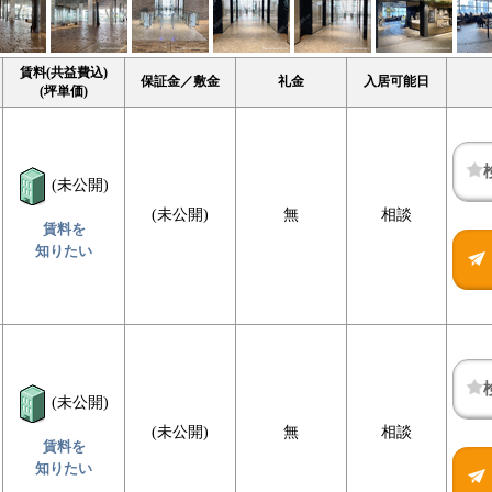
賃料(共益費込)
保証金／敷金
礼金
入居可能日
(坪単価)
(未公開)
(未公開)
無
相談
賃料を
知りたい
(未公開)
(未公開)
無
相談
賃料を
知りたい