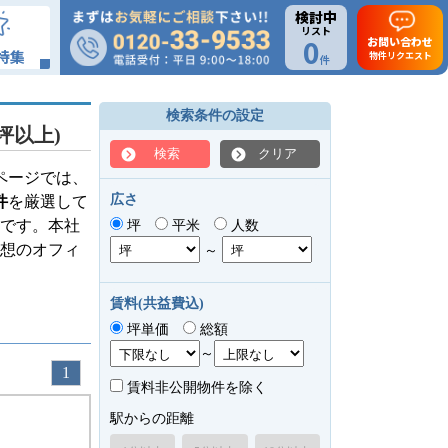
検討中
リスト
0
お問い合わせ
特集
物件リクエスト
件
検索条件の設定
坪以上)
検索
クリア
ページでは、
広さ
件
を厳選して
です。本社
坪
平米
人数
想のオフィ
～
賃料(共益費込)
坪単価
総額
～
1
賃料非公開物件を除く
駅からの距離