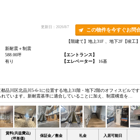
更新日：2026/8/7
この物件を今すぐお問
【階建て】地上31F 、地下2F
【竣工】2
新耐震＋制震
】
588.00坪
【エントランス】
】
有り
【エレベーター】
16基
品川区北品川5-6-1に位置する地上31階・地下2階のオフィスビルです。
られています。新耐震基準に適合していることに加え、制震構造を…
賃料(共益費込)
保証金／敷金
礼金
入居可能日
(坪単価)