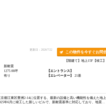
更新日：2026/7/22
この物件を今すぐお問
【階建て】地上15F
【竣工】2
新耐震
】
1275.00坪
【エントランス】
】
有り
【エレベーター】
21基
京都江東区豊洲2-14に位置する、最新の設備と高い機能性を備えた地上
025年6月に竣工した新しいビルで、新耐震基準に対応しており、地震…