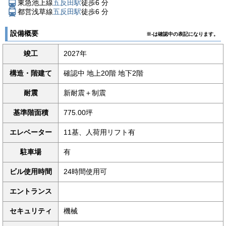
東急池上線
五反田駅
徒歩
6
分
都営浅草線
五反田駅
徒歩
6
分
設備概要
※-は確認中の表記になります。
竣工
2027年
構造・階建て
確認中 地上20階 地下2階
耐震
新耐震＋制震
基準階面積
775.00坪
エレベーター
11基、人荷用リフト有
駐車場
有
ビル使用時間
24時間使用可
エントランス
セキュリティ
機械