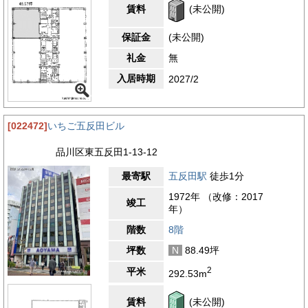
賃料
(未公開)
保証金
(未公開)
礼金
無
入居時期
2027/2
[022472]
いちご五反田ビル
品川区東五反田1-13-12
最寄駅
五反田駅
徒歩1分
1972年 （改修：2017
竣工
年）
階数
8階
坪数
N
88.49坪
2
平米
292.53m
賃料
(未公開)