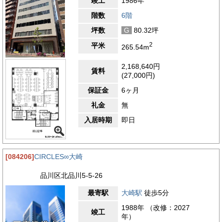
竣工
1986年
階数
6階
坪数
G
80.32坪
2
平米
265.54m
2,168,640円
賃料
(27,000円)
保証金
6ヶ月
礼金
無
入居時期
即日
[084206]
CIRCLES∞大崎
品川区北品川5-5-26
最寄駅
大崎駅
徒歩5分
1988年 （改修：2027
竣工
年）