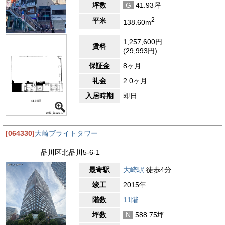
坪数
G
41.93坪
2
平米
138.60m
1,257,600円
賃料
(29,993円)
保証金
8ヶ月
礼金
2.0ヶ月
入居時期
即日
[064330]
大崎ブライトタワー
品川区北品川5-6-1
最寄駅
大崎駅
徒歩4分
竣工
2015年
階数
11階
坪数
N
588.75坪