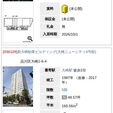
賃料
(未公開)
保証金
(未公開)
礼金
無
入居時期
2026/10/1
[036129]
新大崎勧業ビルディング(大崎ニューシティ4号館)
品川区大崎1-6-4
最寄駅
大崎駅
徒歩2分
1987年 （改修：2017
竣工
年）
階数
5階
坪数
N
48.57坪
2
平米
160.56m