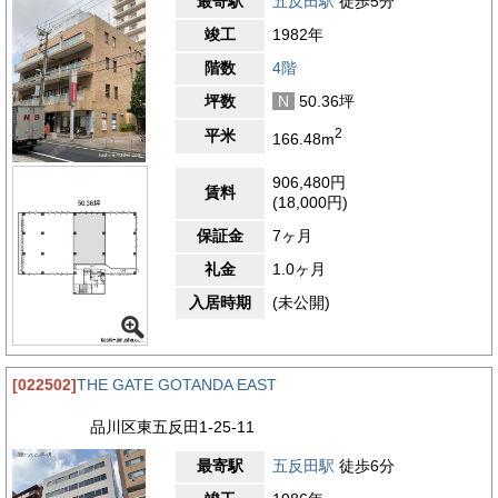
最寄駅
五反田駅
徒歩5分
竣工
1982年
階数
4階
坪数
N
50.36坪
2
平米
166.48m
906,480円
賃料
(18,000円)
保証金
7ヶ月
礼金
1.0ヶ月
入居時期
(未公開)
[022502]
THE GATE GOTANDA EAST
品川区東五反田1-25-11
最寄駅
五反田駅
徒歩6分