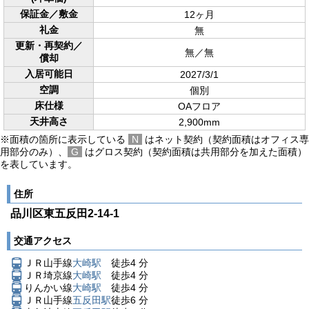
保証金／敷金
12ヶ月
礼金
無
更新・再契約／
無／無
償却
入居可能日
2027/3/1
空調
個別
床仕様
OAフロア
天井高さ
2,900mm
※面積の箇所に表示している
N
はネット契約（契約面積はオフィス専
用部分のみ）、
G
はグロス契約（契約面積は共用部分を加えた面積）
を表しています。
住所
品川区東五反田2-14-1
交通アクセス
ＪＲ山手線
大崎駅
徒歩
4
分
ＪＲ埼京線
大崎駅
徒歩
4
分
りんかい線
大崎駅
徒歩
4
分
ＪＲ山手線
五反田駅
徒歩
6
分