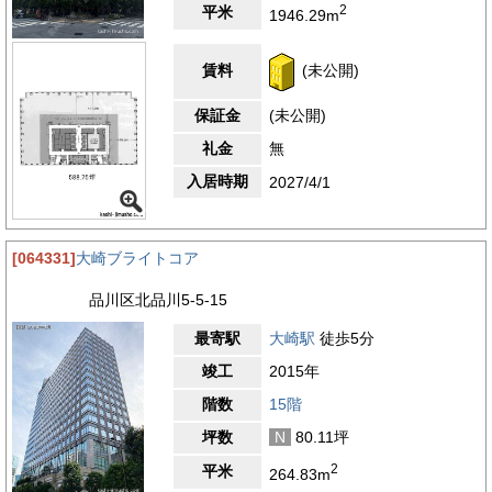
2
平米
1946.29m
賃料
(未公開)
保証金
(未公開)
礼金
無
入居時期
2027/4/1
[064331]
大崎ブライトコア
品川区北品川5-5-15
最寄駅
大崎駅
徒歩5分
竣工
2015年
階数
15階
坪数
N
80.11坪
2
平米
264.83m