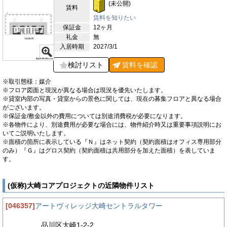
(未公開)
賃料
賃料を知りたい
保証金
12ヶ月
礼金
無
入居時期
2027/3/1
検討リスト
賃料を
確認
※取引態様：媒介
※フロア図面と現況が異なる場合は現況を優先いたします。
※貸室内部の写真・貸室からの景色に関しては、現在の募集フロアと異なる場合
がございます。
※保証金/敷金以外の費用については別途消費税が必要になります。
※各物件により、別途費用が必要な場合には、物件紹介時又は重要事項説明にお
いてご説明いたします。
※面積の箇所に表示している『Ｎ』はネット契約（契約面積はオフィス専用部分
のみ）『Ｇ』はグロス契約（契約面積は共用部分を加えた面積）を表していま
す。
(仮称)大崎コアプロジェクトの近隣物件リスト
[046357]
アートヴィレッジ大崎セントラルタワー
品川区大崎1-2-2