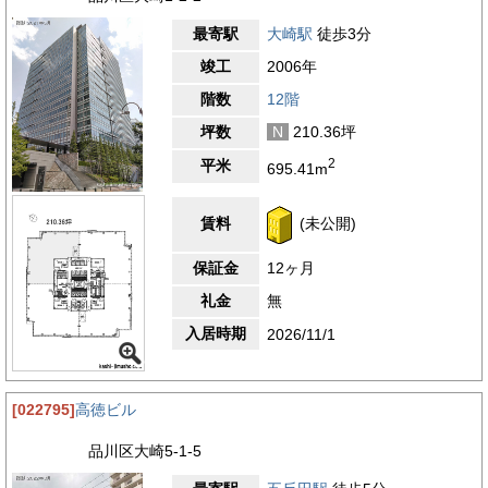
最寄駅
大崎駅
徒歩3分
竣工
2006年
階数
12階
坪数
N
210.36坪
2
平米
695.41m
賃料
(未公開)
保証金
12ヶ月
礼金
無
入居時期
2026/11/1
[022795]
高徳ビル
品川区大崎5-1-5