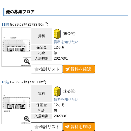
交通利便性と都市機能が高いレベルで融合しており、国内外から
の来訪者にも便利な環境です。オフィス仕様は、天井高
2,900mm、グリッド天井、OAフロア、個別空調、室外男女別ト
他の募集フロア
イレを完備し、電動ブラインドや自動調光センサーを採用するな
ど、先進的かつ快適な執務空間を提供します。また、フロア面積
2
11階
G539.63
坪
(1783.90
m
)
の大きさを活かし、食堂やシェアオフィスなどの付帯施設を併設
予定で、入居企業の業務効率や交流促進に対応可能です。建物周
(未公開)
賃料
辺には緑豊かな広場も整備され、都市の喧騒の中でもリフレッシ
ュできる環境が広がっています。エレベーターは11基を備え、
賃料を知りたい
大規模オフィスでもスムーズな動線を確保。セキュリティ面も万
保証金
12ヶ月
全で、快適性と安全性を兼ね備えた次世代型オフィスとして注目
礼金
無
されています。「(仮称)大崎コアプロジェクト」は、大規模かつ
入居時期
2027/3/1
柔軟性の高いオフィス空間に加え、都市機能や自然環境を融合し
た理想的なビジネス拠点として、企業活動を力強く支える存在と
検討リスト
賃料を
確認
なるでしょう。
2
16階
G235.37
坪
(778.11
m
)
【周辺ガイド】
「(仮称)大崎コアプロジェクト」が立地する大崎・五反田エリア
(未公開)
は、再開発が進む品川区の中でも注目度の高いビジネス・商業集
賃料
積地です。周辺にはオフィスビルが立ち並ぶ一方で、緑豊かな広
賃料を知りたい
場や歩道空間が整備されており、都市機能と自然環境が調和した
保証金
12ヶ月
快適な環境が広がっています。ビル周辺の歩行者空間は広く、敷
礼金
無
地内外の緑化や街路樹が彩りを添え、働く人々にとってリフレッ
入居時期
2027/3/1
シュできる環境を提供します。商業施設も徒歩圏に点在してお
り、ランチや打ち合わせ、リフレッシュの場として多彩に活用で
検討リスト
賃料を
確認
きます。周辺にはビジネスホテルやサービスアパートメントもあ