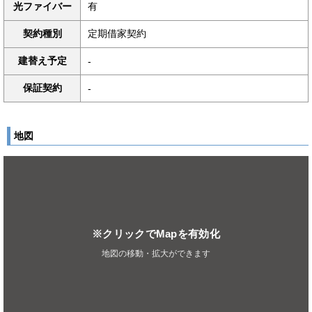
光ファイバー
有
契約種別
定期借家契約
建替え予定
-
保証契約
-
地図
※クリックでMapを有効化
地図の移動・拡大ができます