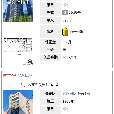
階数
9階
坪数
G
65.85坪
2
平米
217.70m
賃料
(未公開)
保証金
6ヶ月
礼金
無
入居時期
2027/4/1
[022554]
北原ビル
品川区東五反田1-14-14
最寄駅
五反田駅
徒歩1分
竣工
1968年
階数
7階