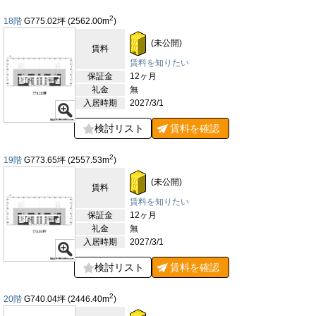
り、国内外からの来訪者の滞在にも対応可能です。大崎地区は企
2
18階
G775.02
坪
(2562.00
m
)
業が集積するオフィス街であると同時に、ショッピングやグル
メ、文化施設も適度に揃うため、日常業務と生活利便性を兼ね備
(未公開)
賃料
えた立地といえます。さらに、五反田方面には公園や緑地が点在
し、四季の変化を感じられる自然空間が確保されている点も魅力
賃料を知りたい
です。緑に囲まれたエリアは、社員のリフレッシュや屋外ミーテ
保証金
12ヶ月
ィング、コミュニケーションの場としても活用でき、都市型オフ
礼金
無
ィスの利便性と自然環境の両立を実現しています。
入居時期
2027/3/1
【評価】
検討リスト
賃料を
確認
駅からの距離
2
19階
G773.65
坪
(2557.53
m
)
設備
(未公開)
耐震性
賃料
賃料を知りたい
エントランス
保証金
12ヶ月
礼金
無
入居時期
2027/3/1
検討リスト
賃料を
確認
2
20階
G740.04
坪
(2446.40
m
)