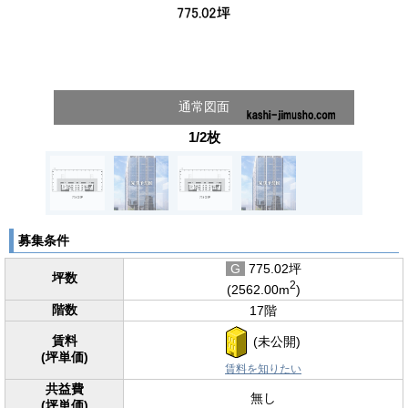
通常図面
1/2枚
募集条件
G
775.02坪
坪数
2
(2562.00m
)
階数
17階
賃料
(未公開)
(坪単価)
賃料を知りたい
共益費
無し
(坪単価)