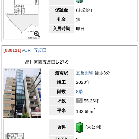
保証金
(未公開)
礼金
無
入居時期
即日
[080121]
VORT五反田
品川区西五反田1-27-5
最寄駅
五反田駅
徒歩3分
竣工
2023年
階数
8階
坪数
G
55.26坪
2
平米
182.68m
賃料
(未公開)