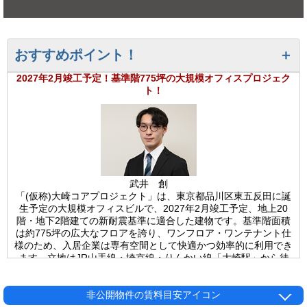
おすすめポイント！
2027年2月竣工予定！基準階775坪の大規模オフィスプロジェク
ト！
武井 創
「(仮称)大崎コアプロジェクト」は、東京都品川区東五反田に誕
生予定の大規模オフィスビルで、2027年2月竣工予定、地上20
階・地下2階建ての新耐震基準に適合した建物です。基準階面積
は約775坪の広大なフロアを誇り、ワンフロア・ワンテナント仕
様のため、入居企業は専有空間として快適かつ効率的に利用でき
ます。立地はJR山手線・埼京線・りんかい線「大崎駅」から徒
歩4分、JR山手線・都営浅草線・東急池上線「五反田駅」からも
徒歩6分と、複数路線の利用が可能で、都内各所へのアクセスは
非常に良好です。大崎駅周辺は再開発が進むビジネスエリアで、
非公開物件の賃料目安アイコン