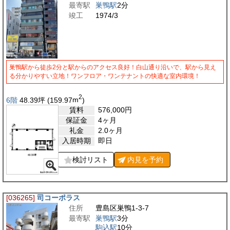
最寄駅
巣鴨駅
2分
竣工
1974/3
巣鴨駅から徒歩2分と駅からのアクセス良好！白山通り沿いで、駅から見え
る分かりやすい立地！ワンフロア・ワンテナントの快適な室内環境！
2
6階
48.39
坪
(159.97
m
)
賃料
576,000
円
保証金
4ヶ月
礼金
2.0ヶ月
入居時期
即日
検討リスト
内見を
予約
[036265]
司コーポラス
住所
豊島区巣鴨1-3-7
最寄駅
巣鴨駅
3分
駒込駅
10分