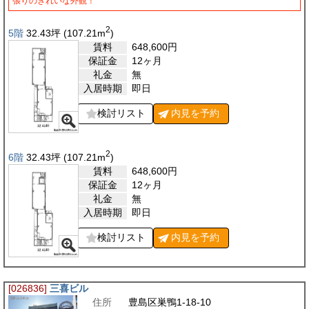
張りのきれいな外観！
2
5階
32.43
坪
(107.21
m
)
賃料
648,600
円
保証金
12ヶ月
礼金
無
入居時期
即日
検討リスト
内見を
予約
2
6階
32.43
坪
(107.21
m
)
賃料
648,600
円
保証金
12ヶ月
礼金
無
入居時期
即日
検討リスト
内見を
予約
[026836]
三喜ビル
住所
豊島区巣鴨1-18-10