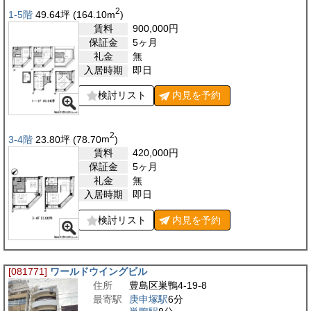
2
1-5階
49.64
坪
(164.10
m
)
賃料
900,000
円
保証金
5ヶ月
礼金
無
入居時期
即日
検討リスト
内見を
予約
2
3-4階
23.80
坪
(78.70
m
)
賃料
420,000
円
保証金
5ヶ月
礼金
無
入居時期
即日
検討リスト
内見を
予約
[081771]
ワールドウイングビル
住所
豊島区巣鴨4-19-8
最寄駅
庚申塚駅
6分