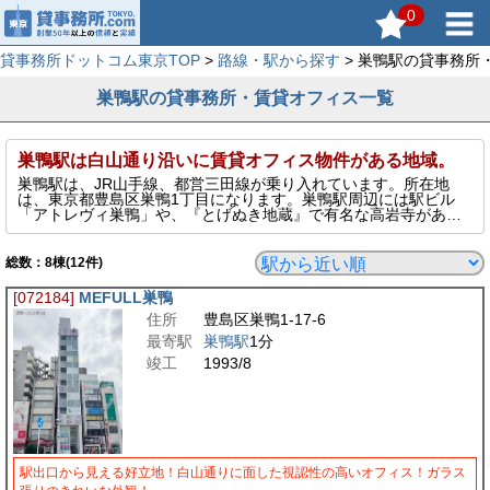
0
貸事務所ドットコム東京TOP
>
路線・駅から探す
> 巣鴨駅の貸事務所
巣鴨駅の貸事務所・賃貸オフィス一覧
巣鴨駅は白山通り沿いに賃貸オフィス物件がある地域。
巣鴨駅は、JR山手線、都営三田線が乗り入れています。所在地
は、東京都豊島区巣鴨1丁目になります。巣鴨駅周辺には駅ビル
「アトレヴィ巣鴨」や、『とげぬき地蔵』で有名な高岩寺があ
り、門前町として発展しています。商店が多く、賃貸オフィスビ
ルの数は比較的少ないエリアですが、白山通り沿いに賃貸事務所
があります。
総数：
8
棟(12件)
[072184]
MEFULL巣鴨
住所
豊島区巣鴨1-17-6
最寄駅
巣鴨駅
1分
竣工
1993/8
駅出口から見える好立地！白山通りに面した視認性の高いオフィス！ガラス