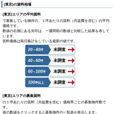
(東京)の賃料相場
(東京)エリアの平均賃料
で募集している物件の、１坪あたりの賃料（共益費を含む）の平均
価格です。
数値の右側にある矢印は、一週間前の数値と比較した結果を表して
います。
賃料価格は毎日集計をしている最新の値です。
20
40
未調査
～
坪
40
60
未調査
～
坪
60
100
未調査
～
坪
100
未調査
坪以上
(東京)エリアの募集賃料
の１坪あたりの賃料（共益費を含む）価格帯ごとの募集物件数で
す。
表の数値をクリックすると募集物件の一覧表が表示します。