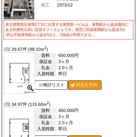
竣工
1973/12
東京都豊島区巣鴨2丁目に位置する巣鴨第一ビルは、巣鴨駅から徒歩圏内に
ある利便性の高い賃貸オフィスビルです。都営三田線巣鴨駅から徒歩3分、
JR山手線巣鴨駅から徒歩5分と、2路線が利用できる…
2
1階
29.67
坪
(98.10
m
)
賃料
650,000
円
保証金
3ヶ月
礼金
2.0ヶ月
入居時期
即日
検討リスト
内見を
予約
2
2階
34.97
坪
(115.60
m
)
賃料
450,000
円
保証金
3ヶ月
礼金
2.0ヶ月
入居時期
即日