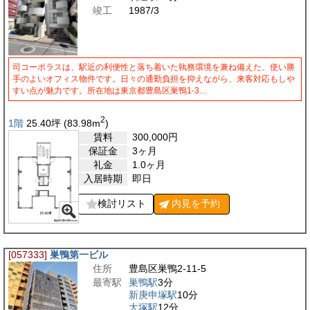
竣工
1987/3
司コーポラスは、駅近の利便性と落ち着いた執務環境を兼ね備えた、使い勝
手のよいオフィス物件です。日々の通勤負担を抑えながら、来客対応もしや
すい点が魅力です。所在地は東京都豊島区巣鴨1-3…
2
1階
25.40
坪
(83.98
m
)
賃料
300,000
円
保証金
3ヶ月
礼金
1.0ヶ月
入居時期
即日
検討リスト
内見を
予約
[057333]
巣鴨第一ビル
住所
豊島区巣鴨2-11-5
最寄駅
巣鴨駅
3分
新庚申塚駅
10分
大塚駅
12分