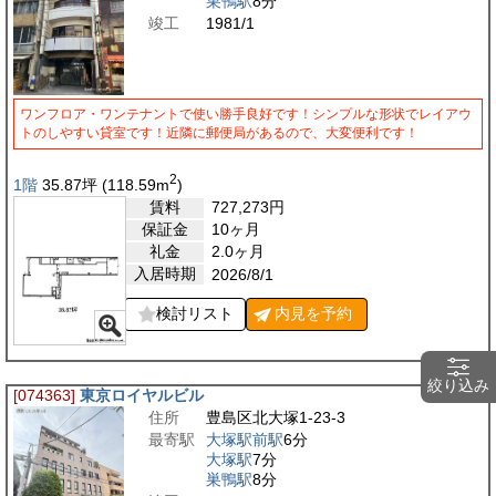
巣鴨駅
8分
竣工
1981/1
ワンフロア・ワンテナントで使い勝手良好です！シンプルな形状でレイアウ
トのしやすい貸室です！近隣に郵便局があるので、大変便利です！
2
1階
35.87
坪
(118.59
m
)
賃料
727,273
円
保証金
10ヶ月
礼金
2.0ヶ月
入居時期
2026/8/1
検討リスト
内見を
予約
絞り込み
[074363]
東京ロイヤルビル
住所
豊島区北大塚1-23-3
最寄駅
大塚駅前駅
6分
大塚駅
7分
巣鴨駅
8分