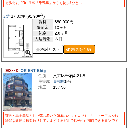
徒歩4分、JR山手線「巣鴨駅」からも徒歩6分とい…
2
2階
27.80
坪
(91.90
m
)
賃料
380,000
円
保証金
10ヶ月
礼金
2.0ヶ月
入居時期
即日
検討リスト
内見を
予約
[083840]
ORIENT Bldg
住所
文京区千石4-21-8
最寄駅
巣鴨駅
5分
竣工
1977/6
茶色と黒を基調とした落ち着いた印象のオフィスです！リニューアルを施し
綺麗な建物に様変わりしています！角ビルで採光性が期待できる貸室です！