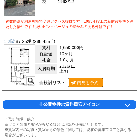
竣工
1993/12
複数路線が利用可能で交通アクセス抜群です！1993年竣工の新耐震基準を満
たした物件です！淡いピンクベージュの温かみのある外観です！
2
1-2階
87.25
坪
(288.43
m
)
賃料
1,650,000
円
保証金
10ヶ月
礼金
1.0ヶ月
2026/11
入居時期
上旬
検討リスト
内見を
予約
非公開物件の賃料目安アイコン
※取引態様：媒介
※フロア図面と現況が異なる場合は現況を優先いたします。
※貸室内部の写真・貸室からの景色に関しては、現在の募集フロアと異なる
場合がございます。