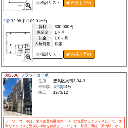
検討リスト
内見を
予約
2
6階
32.98
坪
(109.01
m
)
賃料
330,000
円
保証金
1ヶ月
礼金
1.0ヶ月
入居時期
相談
検討リスト
内見を
予約
[082606]
フラワーコーポ
住所
豊島区巣鴨3-34-3
最寄駅
巣鴨駅
4分
竣工
1973/12
フラワーコーポは、東京都豊島区巣鴨3-34-3に位置するオフィスビルで、便
利なアクセスと堅実な構造を特徴としています。都営三田線「巣鴨駅」から