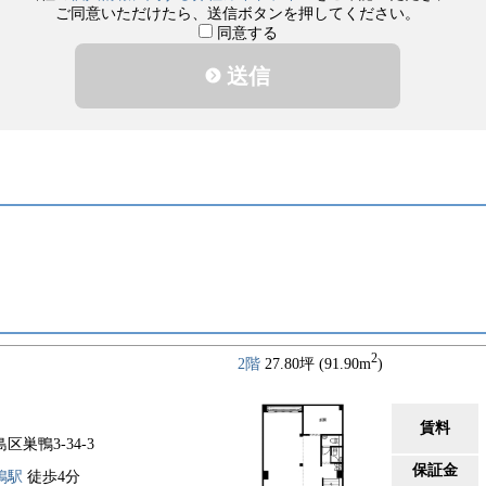
ご同意いただけたら、送信ボタンを押してください。
同意する
送信
2
2階
27.80坪 (91.90m
)
賃料
区巣鴨3-34-3
保証金
鴨駅
徒歩4分