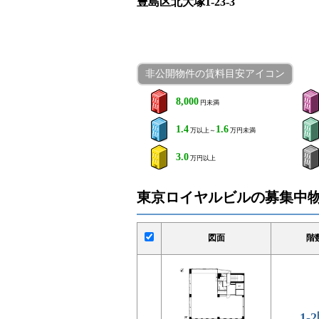
豊島区北大塚1-23-3
非公開物件の賃料目安アイコン
8,000
円未満
1.4
1.6
万以上～
万円未満
3.0
万円以上
東京ロイヤルビルの募集中
図面
階
1-