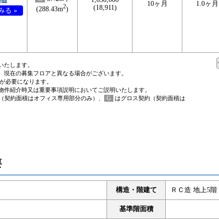
10ヶ月
1.0ヶ月
2
(18,911)
(288.43m
)
る »
いたします。
、現在の募集フロアと異なる場合がございます。
税が必要になります。
物件紹介時又は重要事項説明においてご説明いたします。
（契約面積はオフィス専用部分のみ）、
G
はグロス契約（契約面積は
要
構造・階建て
ＲＣ造 地上5階
基準階面積