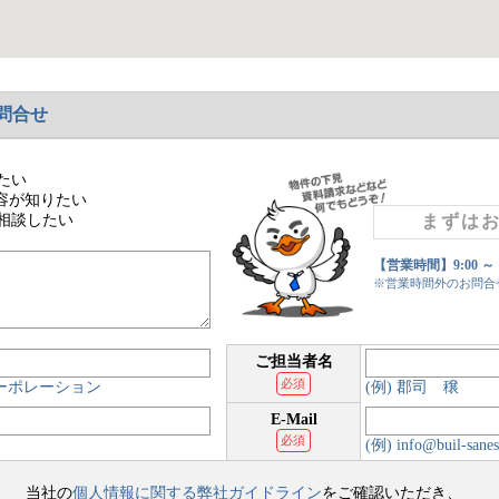
問合せ
たい
容が知りたい
相談したい
まずは
【営業時間】9:00 ～
※営業時間外のお問合
ご担当者名
必須
コーポレーション
(例) 郡司 穣
E-Mail
必須
(例) info@buil-sanes
当社の
個人情報に関する弊社ガイドライン
をご確認いただき、