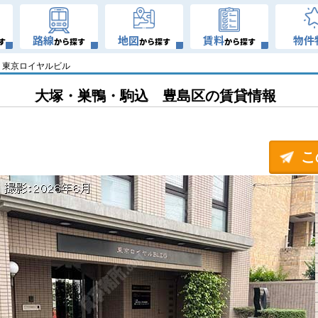
路線
地図
賃料
物件
す
から探す
から探す
から探す
東京ロイヤルビル
大塚・巣鴨・駒込 豊島区の賃貸情報
こ