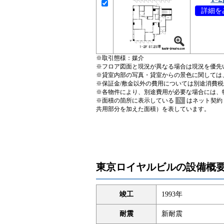
詳細をみ
※取引態様：媒介
※フロア図面と現況が異なる場合は現況を優先
※貸室内部の写真・貸室からの景色に関しては
※保証金/敷金以外の費用については別途消費
※各物件により、別途費用が必要な場合には、
※面積の箇所に表示している
N
はネット契約
共用部分を加えた面積）を表しています。
東京ロイヤルビルの設備概
竣工
1993年
耐震
新耐震