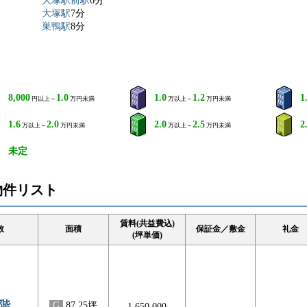
大塚駅前駅
6分
大塚駅
7分
巣鴨駅
8分
8,000
1.0
1.0
1.2
1
円以上～
万円未満
万以上～
万円未満
1.6
2.0
2.0
2.5
2
万以上～
万円未満
万以上～
万円未満
未定
物件リスト
賃料(共益費込)
数
面積
保証金／敷金
礼金
(坪単価)
2階
G
87.25坪
1,650,000