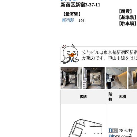
新宿区新宿3-37-11
【耐震】
【最寄駅】
【基準階
新宿駅
1分
【駐車場
安与ビルは東京都新宿区新宿
が魅力です。JR山手線をは
階
図面
面積
数
B1
G
78.62坪
2