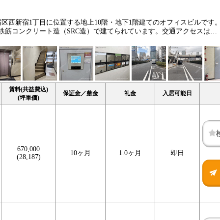
区西新宿1丁目に位置する地上10階・地下1階建てのオフィスビルです。1
鉄筋コンクリート造（SRC造）で建てられています。交通アクセスは…
賃料(共益費込)
保証金／敷金
礼金
入居可能日
(坪単価)
670,000
10ヶ月
1.0ヶ月
即日
(28,187)