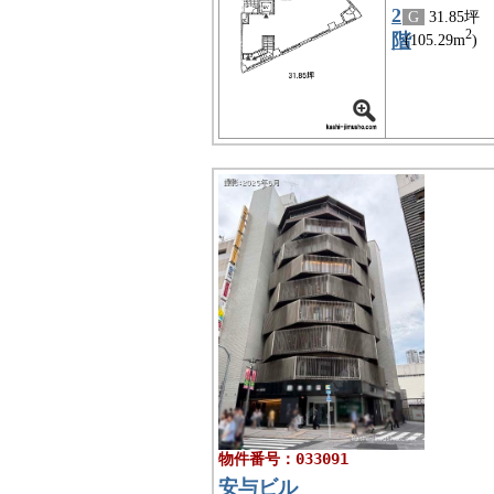
2
G
31.85坪
2
階
(105.29m
)
物件番号：033091
安与ビル