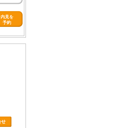
内見を
予約
合せ