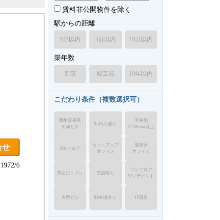
賃料非公開物件を除く
駅からの距離
1分以内
5分以内
10分以内
築年数
新築
竣工前
10年以内
こだわり条件（複数選択可）
新耐震基準
天井高
即日入居可
を満たす
2,700mm以上
セットアップ
居抜き
合せ
OAフロア
オフィス
オフィス
972/6
ワンフロア
男女別トイレ
空調有り
ワンテナント
大型ビル
駐車場有り
1F限定