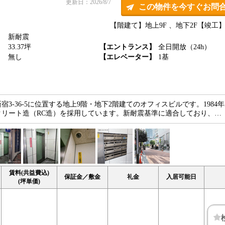
更新日：2026/8/7
この物件を今すぐお問
【階建て】地上9F 、地下2F
【竣工】1
新耐震
】
33.37坪
【エントランス】
全日開放（24h）
】
無し
【エレベーター】
1基
3-36-5に位置する地上9階・地下2階建てのオフィスビルです。1984年
クリート造（RC造）を採用しています。新耐震基準に適合しており、…
賃料(共益費込)
保証金／敷金
礼金
入居可能日
(坪単価)