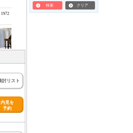
検索
クリア
972
検討リスト
内見を
予約