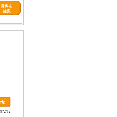
賃料を
確認
合せ
72/12