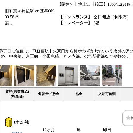
【階建て】地上9F
【竣工】1968/12(改修：
旧耐震＋補強済 or 基準OK
】
99.58坪
【エントランス】
全日開放（制限有）
】
無し
【エレベーター】
3基
3丁目に位置し、JR新宿駅中央東口から徒歩わずか1分という抜群のア
じめ、中央線、京王線、小田急線、丸ノ内線、都営新宿線など複数の…
賃料(共益費込)
保証金／敷金
礼金
入居可能日
(坪単価)
(未公開)
12ヶ月
無
即日