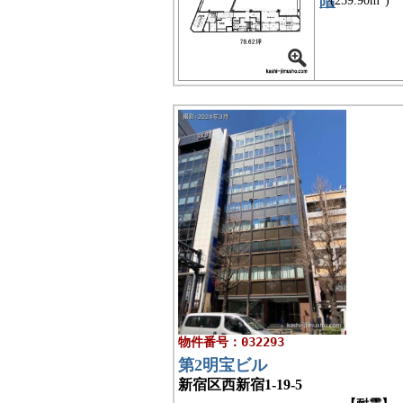
階
(259.90m
)
物件番号：032293
第2明宝ビル
新宿区西新宿1-19-5