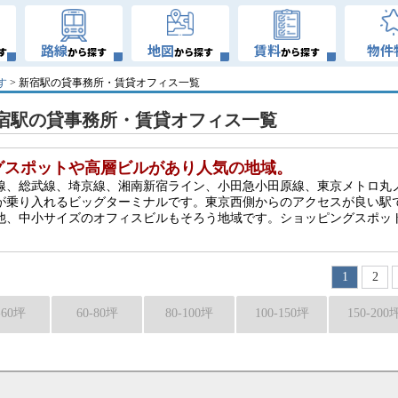
路線
地図
賃料
物件
す
から探す
から探す
から探す
す
> 新宿駅の貸事務所・賃貸オフィス一覧
宿駅の貸事務所・賃貸オフィス一覧
グスポットや高層ビルがあり人気の地域。
央線、総武線、埼京線、湘南新宿ライン、小田急小田原線、東京メトロ丸
が乗り入れるビッグターミナルです。東京西側からのアクセスが良い駅
他、中小サイズのオフィスビルもそろう地域です。ショッピングスポッ
。
1
2
-60坪
60-80坪
80-100坪
100-150坪
150-200