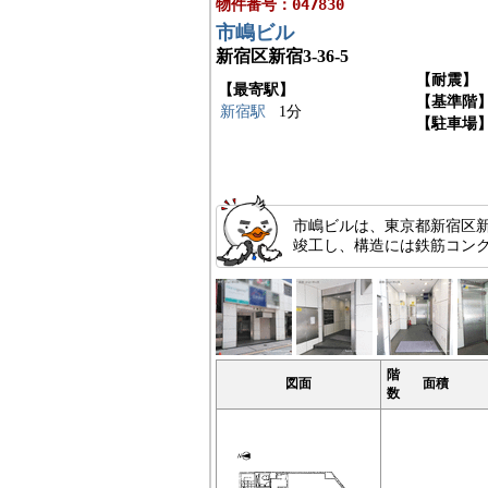
物件番号：047830
市嶋ビル
新宿区新宿3-36-5
【耐震】
【最寄駅】
【基準階
新宿駅
1分
【駐車場
市嶋ビルは、東京都新宿区新宿
竣工し、構造には鉄筋コン
階
図面
面積
数