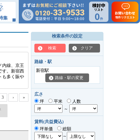
検討中
リスト
0
お問い合わせ
特集
物件リクエスト
件
検索条件の設定
検索
クリア
路線・駅
ノ内線、京王
新宿駅
です。新宿西
トも多く賑や
路線・駅の変更
広さ
3
›
»
坪
平米
人数
～
坪
賃料(共益費込)
坪単価
総額
～