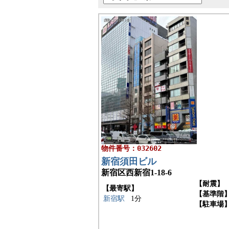
物件番号：032602
新宿須田ビル
新宿区西新宿1-18-6
【耐震】
【最寄駅】
【基準階
新宿駅
1分
【駐車場