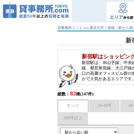
エリア
から探
貸事務所ドットコム東京TOP
>
路線・駅から探
新
新宿駅はショッピン
新宿駅は、JR山手線、中
線、都営新宿線、大江戸線
口の高層オフィスビル群の
かで人気があるエリアです
82
総数：
棟(147件)
20-40坪
40
すべて
200坪以上