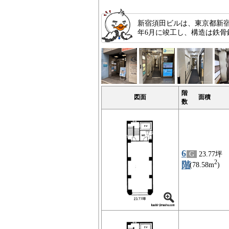
新宿須田ビルは、東京都新宿
年6月に竣工し、構造は鉄骨
階
図面
面積
数
6
G
23.77坪
2
階
(78.58m
)