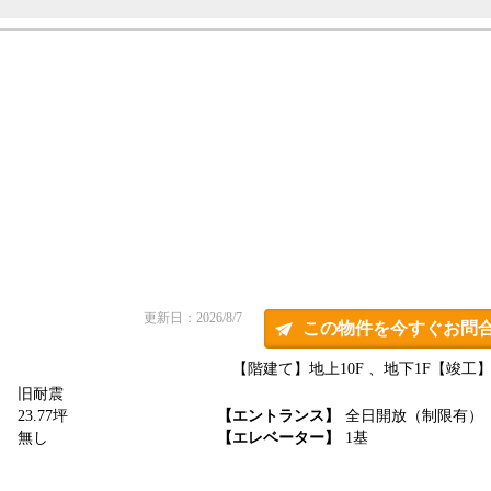
更新日：2026/8/7
この物件を今すぐお問
【階建て】地上10F 、地下1F
【竣工】1
旧耐震
】
23.77坪
【エントランス】
全日開放（制限有）
】
無し
【エレベーター】
1基