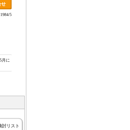
合せ
984/5
5月に
検討リスト