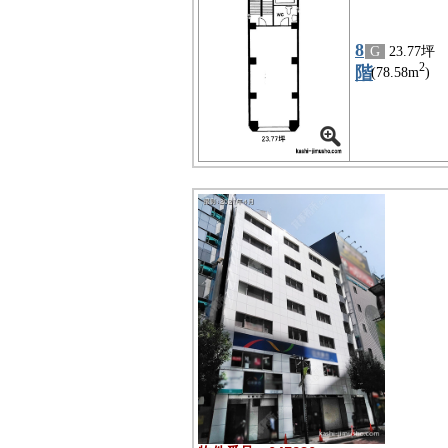
8
G
23.77坪
2
階
(78.58m
)