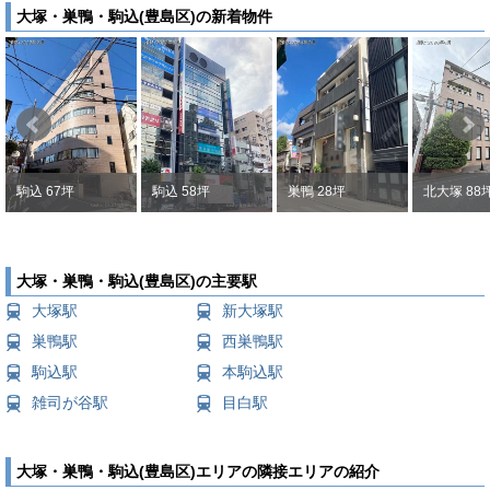
大塚・巣鴨・駒込(豊島区)の新着物件
駒込 67坪
駒込 58坪
巣鴨 28坪
北大塚 88
大塚・巣鴨・駒込(豊島区)の主要駅
大塚駅
新大塚駅
巣鴨駅
西巣鴨駅
駒込駅
本駒込駅
雑司が谷駅
目白駅
大塚・巣鴨・駒込(豊島区)エリアの隣接エリアの紹介