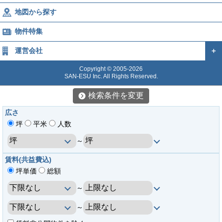
地図から探す
物件特集
運営会社
＋
Copyright © 2005-2026
SAN-ESU Inc. All Rights Reserved.
検索条件を変更
広さ
坪
平米
人数
～
賃料(共益費込)
坪単価
総額
～
～