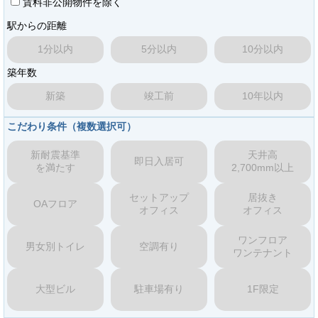
賃料非公開物件を除く
駅からの距離
1分以内
5分以内
10分以内
築年数
新築
竣工前
10年以内
こだわり条件（複数選択可）
新耐震基準
天井高
即日入居可
を満たす
2,700mm以上
セットアップ
居抜き
OAフロア
オフィス
オフィス
ワンフロア
男女別トイレ
空調有り
ワンテナント
大型ビル
駐車場有り
1F限定