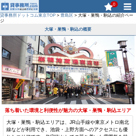
0
貸事務所ドットコム東京TOP
>
豊島区
> 大塚・巣鴨・駒込の紹介ペー
ジ
大塚・巣鴨・駒込の概要
落ち着いた環境と利便性が魅力の大塚・巣鴨・駒込エリア
大塚・巣鴨・駒込エリアは、JR山手線や東京メトロ南北
線などが利用でき、池袋・上野方面へのアクセスにも優