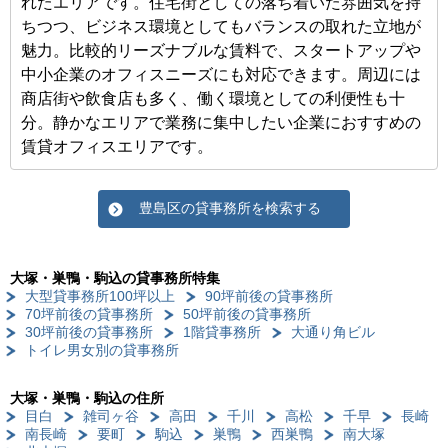
れたエリアです。住宅街としての落ち着いた雰囲気を持
ちつつ、ビジネス環境としてもバランスの取れた立地が
魅力。比較的リーズナブルな賃料で、スタートアップや
中小企業のオフィスニーズにも対応できます。周辺には
商店街や飲食店も多く、働く環境としての利便性も十
分。静かなエリアで業務に集中したい企業におすすめの
賃貸オフィスエリアです。
豊島区の貸事務所を検索する
大塚・巣鴨・駒込の貸事務所特集
大型貸事務所100坪以上
90坪前後の貸事務所
70坪前後の貸事務所
50坪前後の貸事務所
30坪前後の貸事務所
1階貸事務所
大通り角ビル
トイレ男女別の貸事務所
大塚・巣鴨・駒込の住所
目白
雑司ヶ谷
高田
千川
高松
千早
長崎
南長崎
要町
駒込
巣鴨
西巣鴨
南大塚