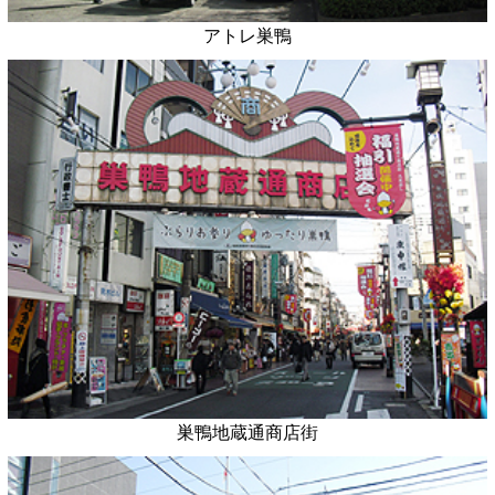
アトレ巣鴨
巣鴨地蔵通商店街