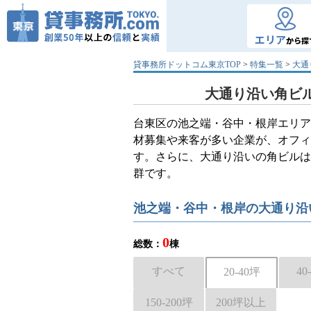
エリア
から探
貸事務所ドットコム東京TOP
>
特集一覧
>
大通
大通り沿い角ビル
台東区の池之端・谷中・根岸エリア
材募集や来客が多い企業が、オフィ
す。さらに、大通り沿いの角ビルは
群です。
池之端・谷中・根岸の大通り沿
0
総数：
棟
すべて
40
20-40坪
150-200坪
200坪以上