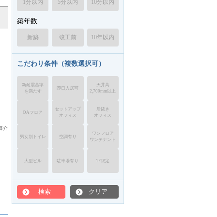
1分以内
5分以内
10分以内
築年数
新築
竣工前
10年以内
こだわり条件（複数選択可）
新耐震基準
天井高
即日入居可
を満たす
2,700mm以上
セットアップ
居抜き
OAフロア
オフィス
オフィス
媒介
ワンフロア
男女別トイレ
空調有り
ワンテナント
大型ビル
駐車場有り
1F限定
検索
クリア