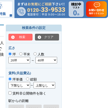
検討中
リスト
0
お問い合わせ
特集
物件リクエスト
件
検索条件の設定
検索
クリア
人
広さ
で
抜
坪
平米
人数
～
賃料(共益費込)
坪単価
総額
～
賃料非公開物件を除く
駅からの距離