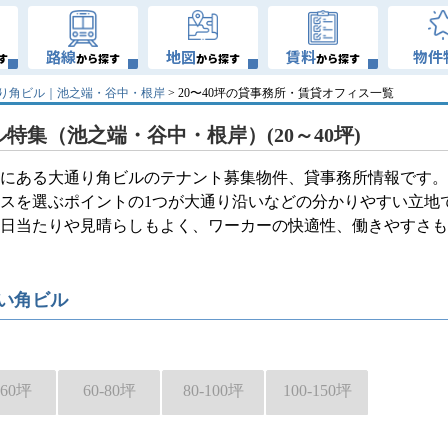
路線
地図
賃料
物件
す
から探す
から探す
から探す
り角ビル｜池之端・谷中・根岸
> 20〜40坪の貸事務所・賃貸オフィス一覧
特集（池之端・谷中・根岸）(20～40坪)
にある大通り角ビルのテナント募集物件、貸事務所情報です。
スを選ぶポイントの1つが大通り沿いなどの分かりやすい立地
日当たりや見晴らしもよく、ワーカーの快適性、働きやすさも
い角ビル
-60坪
60-80坪
80-100坪
100-150坪