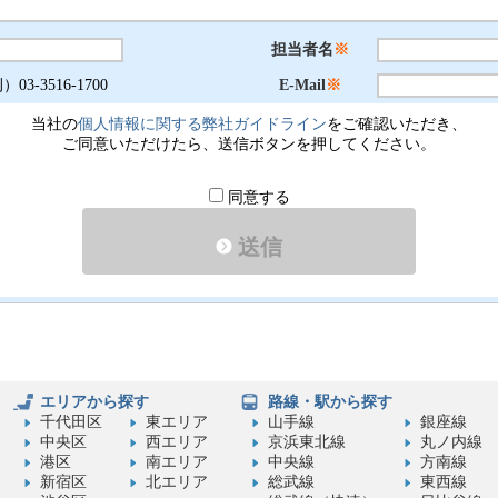
担当者名
※
03-3516-1700
E-Mail
※
当社の
個人情報に関する弊社ガイドライン
をご確認いただき、
ご同意いただけたら、送信ボタンを押してください。
同意する
送信
エリアから探す
路線・駅から探す
千代田区
東エリア
山手線
銀座線
中央区
西エリア
京浜東北線
丸ノ内線
港区
南エリア
中央線
方南線
新宿区
北エリア
総武線
東西線