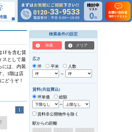
検討中
リスト
0
お問い合わせ
特集
物件リクエスト
件
検索条件の設定
検索
クリア
1Fを含む賃
広さ
ィスとして最
らには、内装
坪
平米
人数
す。1階は店
～
にどうぞ！
賃料(共益費込)
坪単価
総額
～
1
賃料非公開物件を除く
坪
駅からの距離