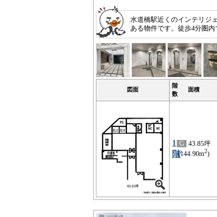
水道橋駅近くのインテリジェ
ある物件です。徒歩4分圏内
階
図面
面積
数
1
G
43.85坪
2
階
(144.90m
)