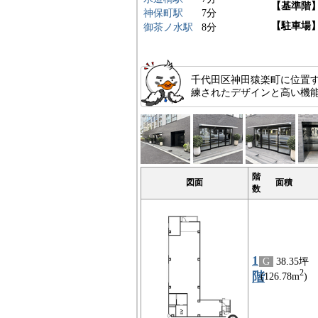
【基準階
神保町駅
7分
【駐車場
御茶ノ水駅
8分
千代田区神田猿楽町に位置す
練されたデザインと高い機
階
図面
面積
数
1
G
38.35坪
2
階
(126.78m
)