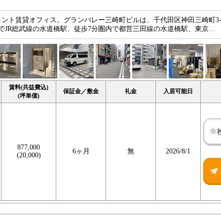
ント賃貸オフィス。グランバレー三崎町ビルは、千代田区神田三崎町3-2
でJR総武線の水道橋駅、徒歩7分圏内で都営三田線の水道橋駅、東京…
賃料(共益費込)
保証金／敷金
礼金
入居可能日
(坪単価)
877,000
6ヶ月
無
2026/8/1
(20,000)