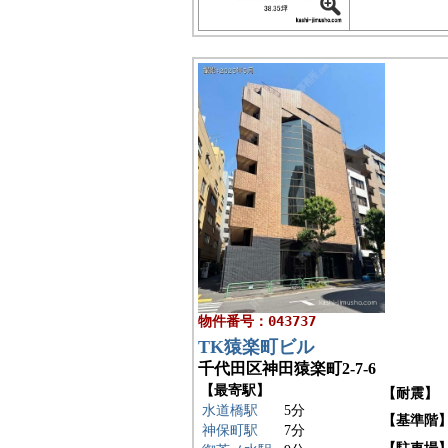
物件番号：043737
TK猿楽町ビル
千代田区神田猿楽町2-7-6
【最寄駅】
【耐震】
水道橋駅
5分
【基準階
神保町駅
7分