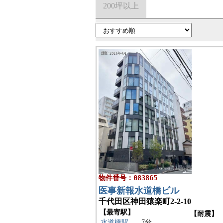
200坪以上
物件番号：083865
医事新報水道橋ビル
千代田区神田猿楽町2-2-10
【最寄駅】
【耐震】
水道橋駅
7分