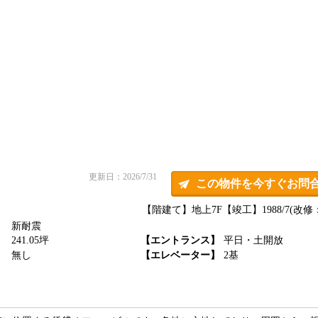
更新日：2026/7/31
この物件を今すぐお問
【階建て】地上7F
【竣工】1988/7(改修：
新耐震
】
241.05坪
【エントランス】
平日・土開放
】
無し
【エレベーター】
2基