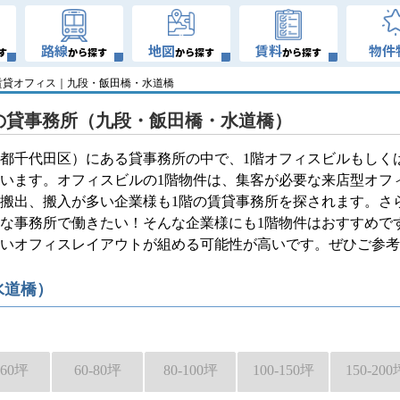
路線
地図
賃料
物件
す
から探す
から探す
から探す
階賃貸オフィス｜九段・飯田橋・水道橋
の貸事務所（九段・飯田橋・水道橋）
都千代田区）にある貸事務所の中で、1階オフィスビルもしくは
います。オフィスビルの1階物件は、集客が必要な来店型オフ
搬出、搬入が多い企業様も1階の賃貸事務所を探されます。さ
な事務所で働きたい！そんな企業様にも1階物件はおすすめで
高いオフィスレイアウトが組める可能性が高いです。ぜひご参考
水道橋）
-60坪
60-80坪
80-100坪
100-150坪
150-200