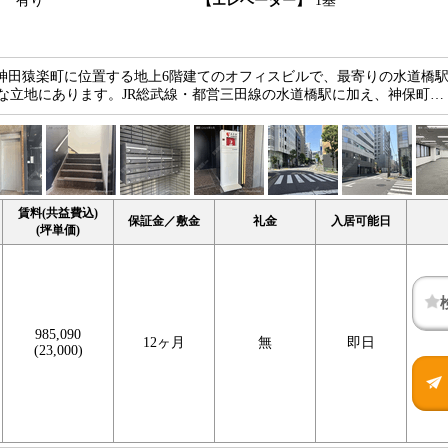
】
有り
【エレベーター】
1基
神田猿楽町に位置する地上6階建てのオフィスビルで、最寄りの水道橋
な立地にあります。JR総武線・都営三田線の水道橋駅に加え、神保町…
賃料(共益費込)
保証金／敷金
礼金
入居可能日
(坪単価)
985,090
12ヶ月
無
即日
(23,000)