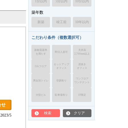
1分以内
5分以内
10分以内
築年数
新築
竣工前
10年以内
こだわり条件（複数選択可）
新耐震基準
天井高
即日入居可
を満たす
2,700mm以上
セットアップ
居抜き
OAフロア
オフィス
オフィス
ワンフロア
男女別トイレ
空調有り
ワンテナント
大型ビル
駐車場有り
1F限定
合せ
検索
クリア
023/5