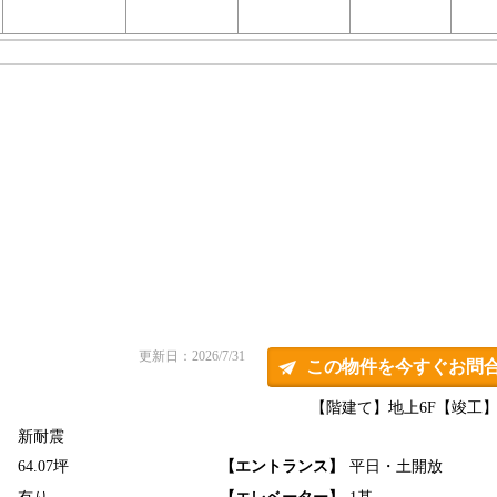
更新日：2026/7/31
この物件を今すぐお問
【階建て】地上6F
【竣工】1
新耐震
】
64.07坪
【エントランス】
平日・土開放