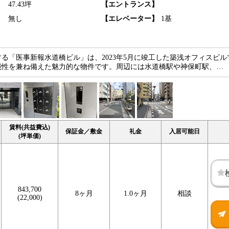
】
47.43坪
【エントランス】
】
無し
【エレベーター】
1基
る「医事新報水道橋ビル」は、2023年5月に竣工した築浅オフィスビル
能性を兼ね備えた魅力的な物件です。周辺には水道橋駅や神保町駅、…
賃料(共益費込)
保証金／敷金
礼金
入居可能日
(坪単価)
843,700
8ヶ月
1.0ヶ月
相談
(22,000)