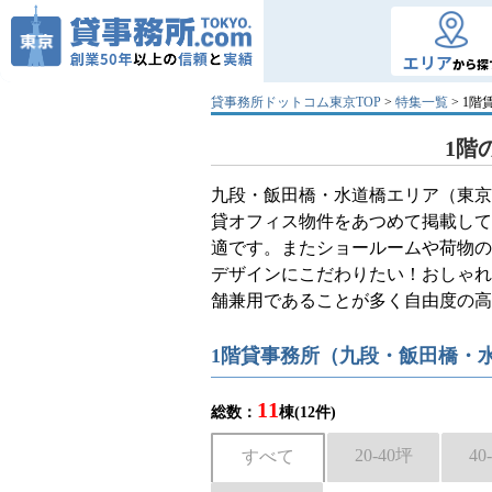
エリア
から探
貸事務所ドットコム東京TOP
>
特集一覧
> 1
1階
九段・飯田橋・水道橋エリア（東京
貸オフィス物件をあつめて掲載して
適です。またショールームや荷物の
デザインにこだわりたい！おしゃれ
舗兼用であることが多く自由度の
1階貸事務所（九段・飯田橋・
11
総数：
棟(12件)
20-40坪
40
すべて