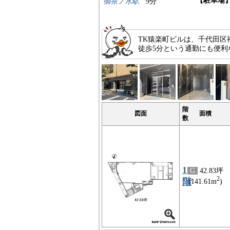
【駐車場
御茶ノ水駅
9分
TK猿楽町ビルは、千代田区
徒歩5分という通勤にも便利
階
図面
面積
数
1
G
42.83坪
2
階
(141.61m
)