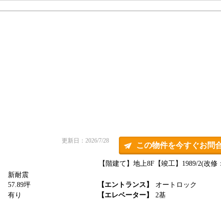
更新日：2026/7/28
この物件を今すぐお問
【階建て】地上8F
【竣工】1989/2(改修：
新耐震
】
57.89坪
【エントランス】
オートロック
】
有り
【エレベーター】
2基