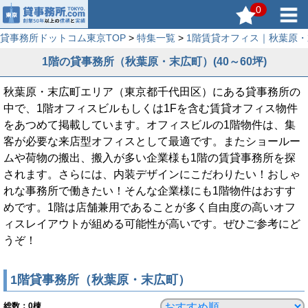
0
貸事務所ドットコム東京TOP
>
特集一覧
>
1階賃貸オフィス｜秋葉原
1階の貸事務所（秋葉原・末広町）(40～60坪)
秋葉原・末広町エリア（東京都千代田区）にある貸事務所の
中で、1階オフィスビルもしくは1Fを含む賃貸オフィス物件
をあつめて掲載しています。オフィスビルの1階物件は、集
客が必要な来店型オフィスとして最適です。またショールー
ムや荷物の搬出、搬入が多い企業様も1階の賃貸事務所を探
されます。さらには、内装デザインにこだわりたい！おしゃ
れな事務所で働きたい！そんな企業様にも1階物件はおすす
めです。1階は店舗兼用であることが多く自由度の高いオフ
ィスレイアウトが組める可能性が高いです。ぜひご参考にど
うぞ！
1階貸事務所（秋葉原・末広町）
総数：
0
棟