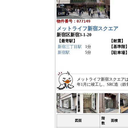
物件番号：077149
メットライフ新宿スクエア
新宿区新宿3-1-20
【最寄駅】
【耐震】
新宿三丁目駅
1分
【基準階
新宿駅
5分
【駐車場
メットライフ新宿スクエアは
年1月に竣工し、SRC造（
階
図面
面積
数