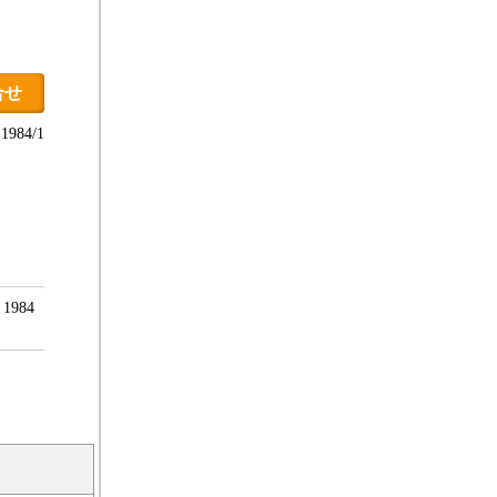
合せ
984/1
984