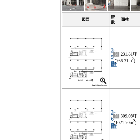
階
図面
面積
数
3-
N
231.81坪
5
2
(766.31m
)
階
3-
N
309.08坪
6
2
(1021.70m
)
階