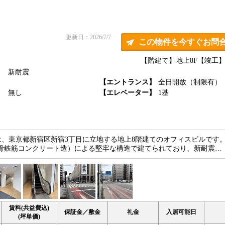
更新日：2026/7/7
この物件を今すぐお問
【階建て】地上8F
【竣工】1
新耐震
】
【エントランス】
全日開放（制限有）
】
無し
【エレベーター】
1基
、東京都新宿区新宿3丁目に立地する地上8階建てのオフィスビルです。1
鉄骨鉄筋コンクリート造）による堅牢な構造で建てられており、新耐震…
賃料(共益費込)
保証金／敷金
礼金
入居可能日
(坪単価)