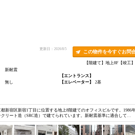
更新日：2026/8/5
この物件を今すぐお問
【階建て】地上8F
【竣工】1
新耐震
】
【エントランス】
】
無し
【エレベーター】
2基
都新宿区新宿1丁目に位置する地上8階建てのオフィスビルです。1986年
クリート造（SRC造）で建てられています。新耐震基準に適合して…