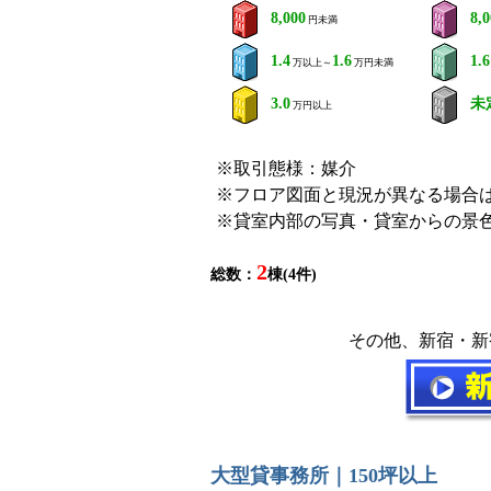
8,000
8,
円未満
1.4
1.6
1.6
万以上～
万円未満
3.0
未
万円以上
※取引態様：媒介
※フロア図面と現況が異なる場合
※貸室内部の写真・貸室からの景
2
総数：
棟(4件)
その他、新宿・新
大型貸事務所｜150坪以上