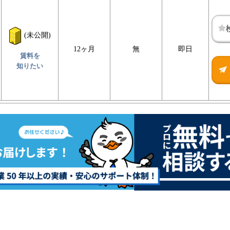
(未公開)
12ヶ月
無
即日
賃料を
知りたい