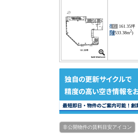
8
G
161.35坪
2
階
(533.38m
)
非公開物件の賃料目安アイコン