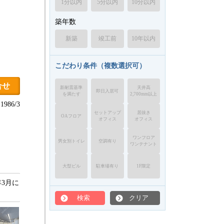
1分以内
5分以内
10分以内
築年数
新築
竣工前
10年以内
こだわり条件（複数選択可）
合せ
新耐震基準
天井高
即日入居可
を満たす
2,700mm以上
986/3
セットアップ
居抜き
OAフロア
オフィス
オフィス
ワンフロア
男女別トイレ
空調有り
ワンテナント
大型ビル
駐車場有り
1F限定
3月に
検索
クリア