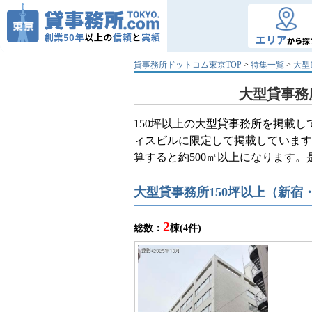
エリア
から探
貸事務所ドットコム東京TOP
>
特集一覧
>
大型
大型貸事務所
150坪以上の大型貸事務所を掲載
ィスビルに限定して掲載しています
算すると約500㎡以上になります
大型貸事務所150坪以上（新宿
2
総数：
棟(4件)