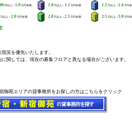
000
1.0
1.0
1.2
1.2
1.4
円以上～
万円未満
万以上～
万円未満
万以上～
万円未
2.0
2.0
2.5
2.5
3.0
万以上～
万円未満
万以上～
万円未満
万以上～
万円未
定
は現況を優先いたします。
色に関しては、現在の募集フロアと異なる場合がございます。
宿御苑エリアの貸事務所をお探しの方はこちらをクリック