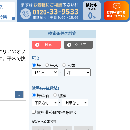
検討中
リスト
0
お問い合わせ
特集
物件リクエスト
件
検索条件の設定
検索
クリア
エリアのオフ
広さ
す。平米で換
坪
平米
人数
～
賃料(共益費込)
1
坪単価
総額
～
賃料非公開物件を除く
駅からの距離