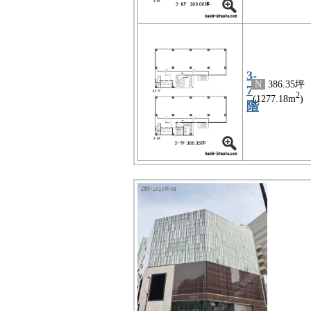
3-
N
386.35坪
7
2
(1277.18m
)
階