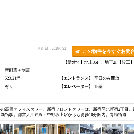
更新日：2026/7/22
この物件を今すぐお問
【階建て】地上35F 、地下2F
【竣工】2
新耐震＋制震
】
523.21坪
【エントランス】
平日のみ開放
】
有り
【エレベーター】
18基
いの高層オフィスタワー。新宿フロントタワーは、新宿区北新宿2丁目、
新宿駅。都営大江戸線・中野坂上駅からも徒歩10分圏内。青梅街道…