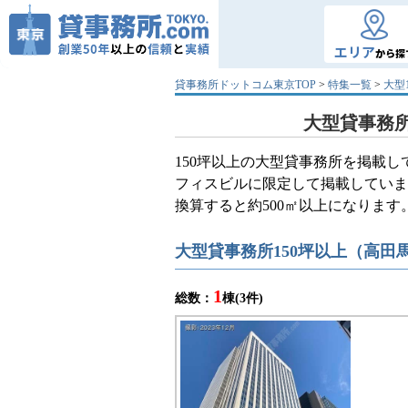
エリア
から探
貸事務所ドットコム東京TOP
>
特集一覧
>
大型
大型貸事務所
150坪以上の大型貸事務所を掲載
フィスビルに限定して掲載していま
換算すると約500㎡以上になりま
大型貸事務所150坪以上（高田
1
総数：
棟(3件)