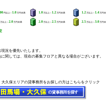
000
1.0
1.0
1.2
1.2
1.4
円以上～
万円未満
万以上～
万円未満
万以上～
万円未
2.0
2.0
2.5
2.5
3.0
万以上～
万円未満
万以上～
万円未満
万以上～
万円未
定
は現況を優先いたします。
色に関しては、現在の募集フロアと異なる場合がございます。
・大久保エリアの貸事務所をお探しの方はこちらをクリック