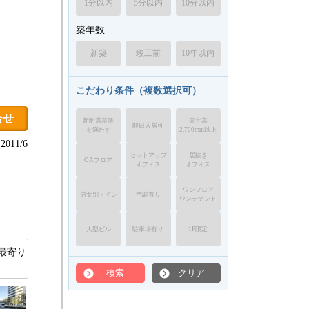
1分以内
5分以内
10分以内
築年数
新築
竣工前
10年以内
こだわり条件（複数選択可）
合せ
新耐震基準
天井高
即日入居可
を満たす
2,700mm以上
011/6
セットアップ
居抜き
OAフロア
オフィス
オフィス
ワンフロア
男女別トイレ
空調有り
ワンテナント
大型ビル
駐車場有り
1F限定
最寄り
検索
クリア