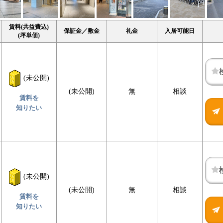
賃料(共益費込)
保証金／敷金
礼金
入居可能日
(坪単価)
(未公開)
(未公開)
無
相談
賃料を
知りたい
(未公開)
(未公開)
無
相談
賃料を
知りたい