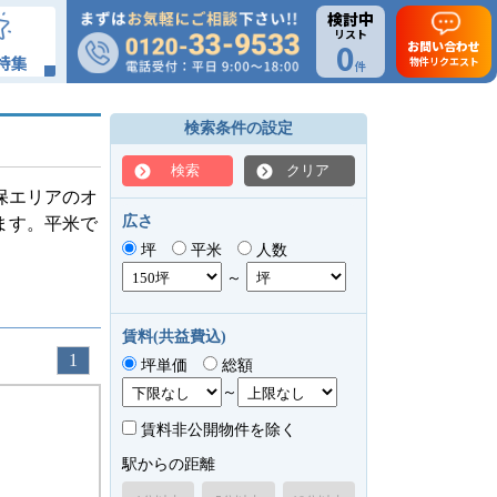
検討中
リスト
0
お問い合わせ
特集
物件リクエスト
件
検索条件の設定
検索
クリア
保エリアのオ
広さ
ます。平米で
坪
平米
人数
～
賃料(共益費込)
1
坪単価
総額
～
賃料非公開物件を除く
駅からの距離