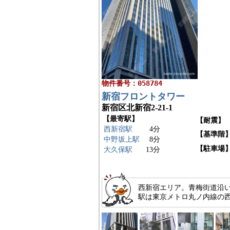
物件番号：058784
新宿フロントタワー
新宿区北新宿2-21-1
【最寄駅】
【耐震】
西新宿駅
4分
【基準階
中野坂上駅
8分
【駐車場
大久保駅
13分
西新宿エリア。青梅街道沿
駅は東京メトロ丸ノ内線の西