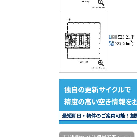
17
N
523.21坪
2
階
(1729.63m
)