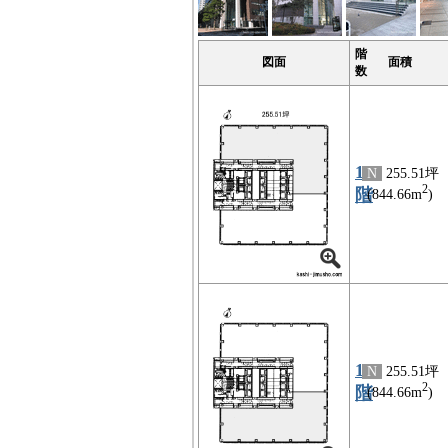
階
図面
面積
数
17
N
255.51坪
2
階
(844.66m
)
17
N
255.51坪
2
階
(844.66m
)