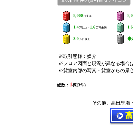
非公開物件の賃料目安アイコン
8,000
8,
円未満
1.4
1.6
1.6
万以上～
万円未満
3.0
未
万円以上
※取引態様：媒介
※フロア図面と現況が異なる場合
※貸室内部の写真・貸室からの景
1
総数：
棟(3件)
その他、高田馬場