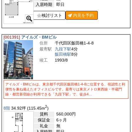
入居時期
即日
検討リスト
内見を
予約
[001391]
アイルズ・BMビル
住所
千代田区飯田橋1-4-8
最寄駅
九段下駅
4分
飯田橋駅
8分
竣工
1993/8
アイルズ・BMビルは、東京都千代田区飯田橋1-4-8に位置する、視認性と利
便性を兼ね備えたオフィスビルです。最寄りは東京メトロ東西線・半蔵門
線・都営新宿線が利用できる「九段下駅」で、徒歩4…
2
8階
34.92
坪
(115.45
m
)
賃料
560,000
円
保証金
6ヶ月
礼金
無
入居時期
即日