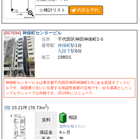
検討リスト
内見を
予約
[057694]
神保町センタービル
住所
千代田区神田神保町2-5
最寄駅
神保町駅
1分
九段下駅
6分
竣工
1985/1
神保町センタービルは東京都千代田区神田神保町2-5にある賃貸オフィスビ
ルです。靖国通り沿いに位置する視認性抜群の立地です。白を基調としたシ
ンプルでシャープな外観です。2019年にリニューア…
2
3階
23.21
坪
(76.73
m
)
相談
賃料
賃料を知りたい
保証金
4ヶ月
礼金
無