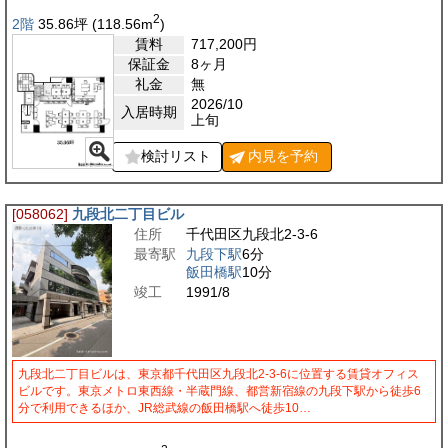
2
2階
35.86
坪
(118.56
m
)
賃料
717,200
円
保証金
8ヶ月
礼金
無
2026/10
入居時期
上旬
検討リスト
内見を
予約
[058062]
九段北二丁目ビル
住所
千代田区九段北2-3-6
最寄駅
九段下駅
6分
飯田橋駅
10分
竣工
1991/8
九段北二丁目ビルは、東京都千代田区九段北2-3-6に位置する賃貸オフィス
ビルです。東京メトロ東西線・半蔵門線、都営新宿線の九段下駅から徒歩6
分で利用できるほか、JR総武線の飯田橋駅へ徒歩10…