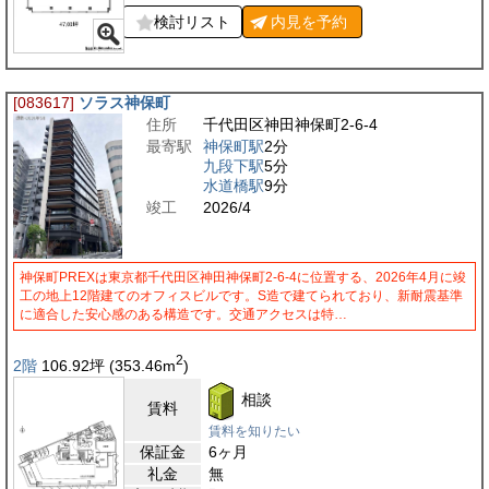
検討リスト
内見を
予約
[083617]
ソラス神保町
住所
千代田区神田神保町2-6-4
最寄駅
神保町駅
2分
九段下駅
5分
水道橋駅
9分
竣工
2026/4
神保町PREXは東京都千代田区神田神保町2-6-4に位置する、2026年4月に竣
工の地上12階建てのオフィスビルです。S造で建てられており、新耐震基準
に適合した安心感のある構造です。交通アクセスは特…
2
2階
106.92
坪
(353.46
m
)
相談
賃料
賃料を知りたい
保証金
6ヶ月
礼金
無