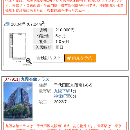
信太ビルは、九段下駅徒歩1分という抜群の利便性が魅力のオフィスビルで
す。東京メトロ東西線・半蔵門線、都営新宿線が利用でき、神保町駅や水道
橋駅も徒歩圏にあるため、複数路線を使ったスムー…
2
2階
20.34
坪
(67.24
m
)
賃料
210,000
円
保証金
5ヶ月
礼金
1.0ヶ月
入居時期
即日
検討リスト
内見を
予約
[077911]
九段会館テラス
住所
千代田区九段南1-6-5
最寄駅
九段下駅
1分
神保町駅
8分
竣工
2022/7
九段会館テラスは、千代田区九段南1-6-5にある物件です。最寄駅は、東京