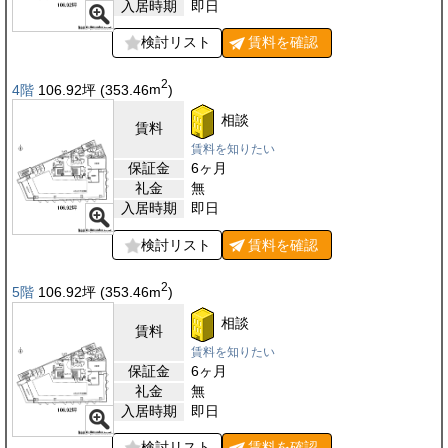
入居時期
即日
検討リスト
賃料を
確認
2
4階
106.92
坪
(353.46
m
)
相談
賃料
賃料を知りたい
保証金
6ヶ月
礼金
無
入居時期
即日
検討リスト
賃料を
確認
2
5階
106.92
坪
(353.46
m
)
相談
賃料
賃料を知りたい
保証金
6ヶ月
礼金
無
入居時期
即日
検討リスト
賃料を
確認