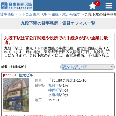
0
貸事務所ドットコム東京TOP
>
路線・駅から探す
> 九段下駅の貸事務
九段下駅の貸事務所・賃貸オフィス一覧
九段下駅は官公庁関連や役所での手続きが多い企業に最
適。
九段下駅は、東京メトロ東西線と半蔵門線、都営新宿線が乗り入
れています。所在地は、東京都千代田区九段南1丁目、九段北1丁
目になります。九段下駅の近くには、東京法務局、千代田区役
所、麹町税務署などがあり官公庁関連の企業や諸手続の多い会社
に便利な地域です。また、千鳥ヶ淵、靖国神社があり緑が残るビ
ジネス街です。
総数：
64
棟(92件)
[059961]
信太ビル
住所
千代田区九段北1-11-10
最寄駅
九段下駅
1分
神保町駅
6分
水道橋駅
9分
竣工
1979/1