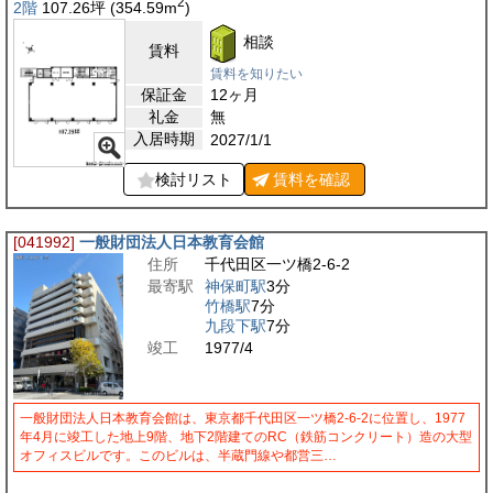
2
2階
107.26
坪
(354.59
m
)
相談
賃料
賃料を知りたい
保証金
12ヶ月
礼金
無
入居時期
2027/1/1
検討リスト
賃料を
確認
[041992]
一般財団法人日本教育会館
住所
千代田区一ツ橋2-6-2
最寄駅
神保町駅
3分
竹橋駅
7分
九段下駅
7分
竣工
1977/4
一般財団法人日本教育会館は、東京都千代田区一ツ橋2-6-2に位置し、1977
年4月に竣工した地上9階、地下2階建てのRC（鉄筋コンクリート）造の大型
オフィスビルです。このビルは、半蔵門線や都営三…