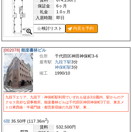
保証金
6ヶ月
礼金
1.0ヶ月
入居時期
即日
検討リスト
内見を
予約
[002078]
能楽書林ビル
住所
千代田区神田神保町3-6
最寄駅
九段下駅
3分
神保町駅
3分
竣工
1990/10
九段下エリア。九段下・神保町駅利用でいずれも徒歩3分圏内、駅からのア
クセス良好な貸事務所。能楽書林ビルは千代田区神田神保町3丁目、東京メ
トロ東西線・半蔵門線・都営新宿線の九段下駅、東…
2
6階
35.50
坪
(117.36
m
)
賃料
532,500
円