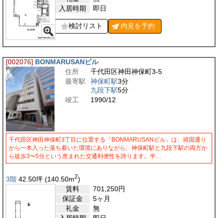
入居時期
即日
検討リスト
内見を
予約
[002076]
BONMARUSANビル
住所
千代田区神田神保町3-5
最寄駅
神保町駅
3分
九段下駅
5分
竣工
1990/12
千代田区神田神保町3丁目に位置する「BONMARUSANビル」は、靖国通り
から一本入った落ち着いた環境にありながら、神保町駅と九段下駅の両方か
ら徒歩3〜5分という恵まれた交通利便性を誇ります。半…
2
3階
42.50
坪
(140.50
m
)
賃料
701,250
円
保証金
5ヶ月
礼金
無
入居時期
即日