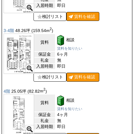
入居時期
即日
検討リスト
賃料を
確認
2
3-4階
48.26
坪
(159.54
m
)
相談
賃料
賃料を知りたい
保証金
6ヶ月
礼金
無
入居時期
即日
検討リスト
賃料を
確認
2
4階
25.05
坪
(82.82
m
)
相談
賃料
賃料を知りたい
保証金
4ヶ月
礼金
無
入居時期
即日