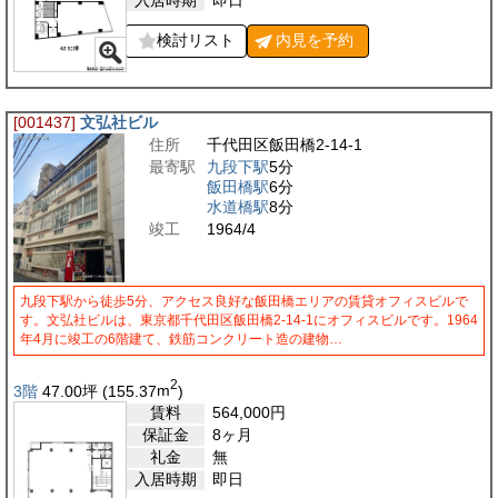
検討リスト
内見を
予約
[001437]
文弘社ビル
住所
千代田区飯田橋2-14-1
最寄駅
九段下駅
5分
飯田橋駅
6分
水道橋駅
8分
竣工
1964/4
九段下駅から徒歩5分、アクセス良好な飯田橋エリアの賃貸オフィスビルで
す。文弘社ビルは、東京都千代田区飯田橋2-14-1にオフィスビルです。1964
年4月に竣工の6階建て、鉄筋コンクリート造の建物…
2
3階
47.00
坪
(155.37
m
)
賃料
564,000
円
保証金
8ヶ月
礼金
無
入居時期
即日