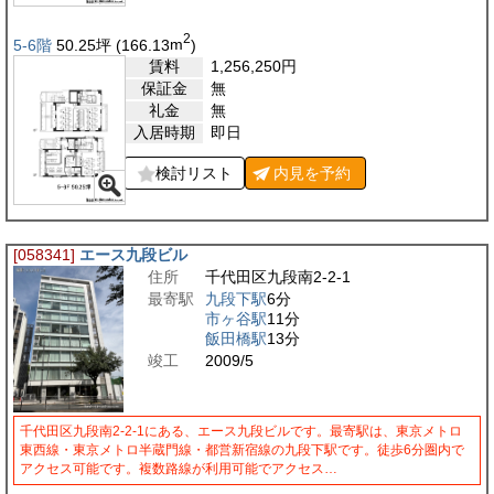
2
5-6階
50.25
坪
(166.13
m
)
賃料
1,256,250
円
保証金
無
礼金
無
入居時期
即日
検討リスト
内見を
予約
[058341]
エース九段ビル
住所
千代田区九段南2-2-1
最寄駅
九段下駅
6分
市ヶ谷駅
11分
飯田橋駅
13分
竣工
2009/5
千代田区九段南2-2-1にある、エース九段ビルです。最寄駅は、東京メトロ
東西線・東京メトロ半蔵門線・都営新宿線の九段下駅です。徒歩6分圏内で
アクセス可能です。複数路線が利用可能でアクセス…