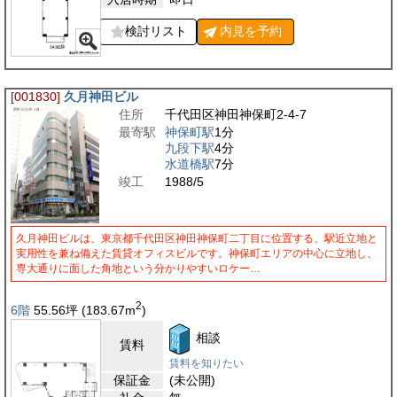
検討リスト
内見を
予約
[001830]
久月神田ビル
住所
千代田区神田神保町2-4-7
最寄駅
神保町駅
1分
九段下駅
4分
水道橋駅
7分
竣工
1988/5
久月神田ビルは、東京都千代田区神田神保町二丁目に位置する、駅近立地と
実用性を兼ね備えた賃貸オフィスビルです。神保町エリアの中心に立地し、
専大通りに面した角地という分かりやすいロケー…
2
6階
55.56
坪
(183.67
m
)
相談
賃料
賃料を知りたい
保証金
(未公開)