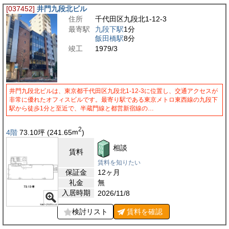
[037452]
井門九段北ビル
住所
千代田区九段北1-12-3
最寄駅
九段下駅
1分
飯田橋駅
8分
竣工
1979/3
井門九段北ビルは、東京都千代田区九段北1-12-3に位置し、交通アクセスが
非常に優れたオフィスビルです。最寄り駅である東京メトロ東西線の九段下
駅から徒歩1分と至近で、半蔵門線と都営新宿線の…
2
4階
73.10
坪
(241.65
m
)
相談
賃料
賃料を知りたい
保証金
12ヶ月
礼金
無
入居時期
2026/11/8
検討リスト
賃料を
確認