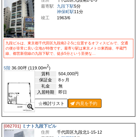
住所
千代田区九段南2-2-5
最寄駅
九段下駅
5分
神保町駅
11分
竣工
1963/6
九段ビルは、東京都千代田区九段南2-2-5に位置するオフィスビルで、交通
の便が非常に良い立地が特徴です。最寄り駅は東京メトロ東西線、半蔵門
線、都営新宿線の九段下駅で、徒歩5分という至便な…
2
5階
36.00
坪
(119.00
m
)
賃料
504,000
円
保証金
8ヶ月
礼金
無
入居時期
即日
検討リスト
内見を
予約
[082701]
ミナト九段下ビル
住所
千代田区九段北1-15-12