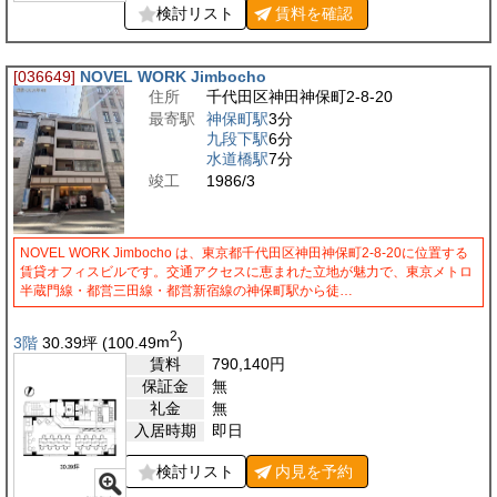
検討リスト
賃料を
確認
[036649]
NOVEL WORK Jimbocho
住所
千代田区神田神保町2-8-20
最寄駅
神保町駅
3分
九段下駅
6分
水道橋駅
7分
竣工
1986/3
NOVEL WORK Jimbocho は、東京都千代田区神田神保町2-8-20に位置する
賃貸オフィスビルです。交通アクセスに恵まれた立地が魅力で、東京メトロ
半蔵門線・都営三田線・都営新宿線の神保町駅から徒…
2
3階
30.39
坪
(100.49
m
)
賃料
790,140
円
保証金
無
礼金
無
入居時期
即日
検討リスト
内見を
予約