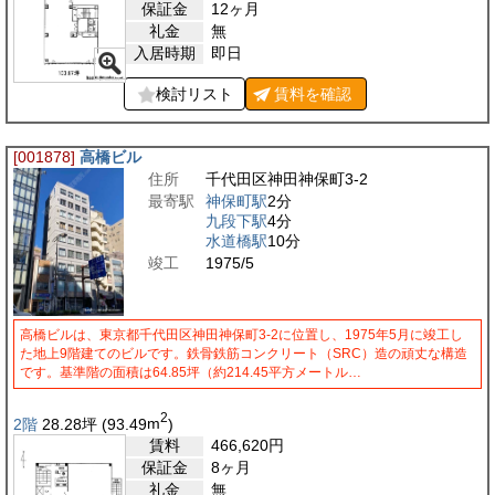
保証金
12ヶ月
礼金
無
入居時期
即日
検討リスト
賃料を
確認
[001878]
高橋ビル
住所
千代田区神田神保町3-2
最寄駅
神保町駅
2分
九段下駅
4分
水道橋駅
10分
竣工
1975/5
高橋ビルは、東京都千代田区神田神保町3-2に位置し、1975年5月に竣工し
た地上9階建てのビルです。鉄骨鉄筋コンクリート（SRC）造の頑丈な構造
です。基準階の面積は64.85坪（約214.45平方メートル…
2
2階
28.28
坪
(93.49
m
)
賃料
466,620
円
保証金
8ヶ月
礼金
無