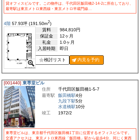
貸オフィスビルです。この物件は、千代田区飯田橋2-14-2に所在しており、
最寄駅は東京メトロ東西線・東京メトロ半蔵門線…
2
4階
57.93
坪
(191.50
m
)
賃料
984,810
円
保証金
12ヶ月
礼金
1.0ヶ月
入居時期
即日
検討リスト
内見を
予約
[001440]
東専堂ビル
住所
千代田区飯田橋1-5-7
最寄駅
飯田橋駅
4分
九段下駅
5分
水道橋駅
10分
竣工
1972/2
東専堂ビルは、東京都千代田区飯田橋1丁目に位置するオフィスビルです。
交通アクセスは、東京メトロ東西線「飯田橋」駅から徒歩4分、同じく東西