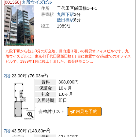
[001358]
九段ウイズビル
住所
千代田区飯田橋1-4-1
最寄駅
九段下駅
3分
飯田橋駅
8分
竣工
1989/1
九段下駅から徒歩3分の好立地、目白通り沿いの賃貸オフィスビルです。九
段ウイズビルは、東京都千代田区飯田橋1丁目に位置する9階建てのオフィス
ビルで、1989年1月に竣工しました。鉄骨鉄筋コン…
2
2階
23.00
坪
(76.03
m
)
賃料
368,000
円
保証金
10ヶ月
礼金
1.0ヶ月
入居時期
即日
検討リスト
内見を
予約
2
7階
43.50
坪
(143.80
m
)
賃料
674,250
円