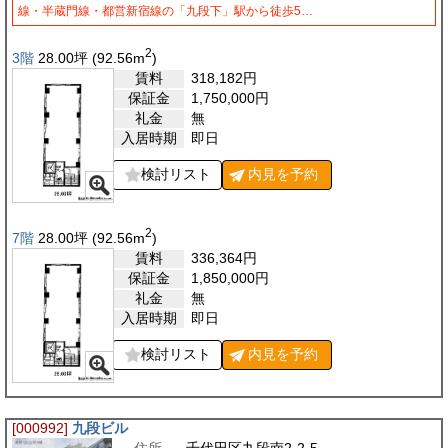
線・半蔵門線・都営新宿線の「九段下」駅から徒歩5…
2
3階
28.00
坪
(92.56
m
)
賃料
318,182
円
保証金
1,750,000
円
礼金
無
入居時期
即日
検討リスト
内見を
予約
2
7階
28.00
坪
(92.56
m
)
賃料
336,364
円
保証金
1,850,000
円
礼金
無
入居時期
即日
検討リスト
内見を
予約
[000992]
九段ビル