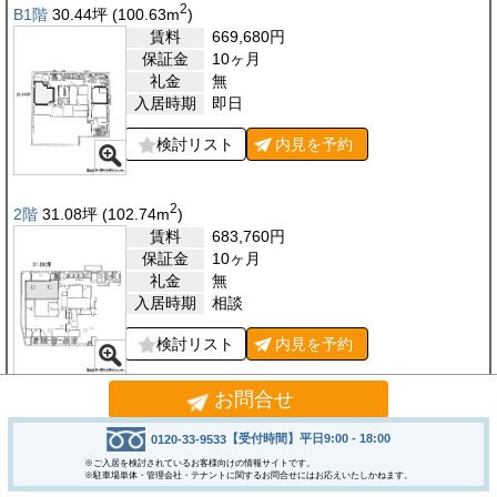
2
B1階
30.44
坪
(100.63
m
)
賃料
669,680
円
保証金
10ヶ月
礼金
無
入居時期
即日
検討リスト
内見を
予約
2
2階
31.08
坪
(102.74
m
)
賃料
683,760
円
保証金
10ヶ月
礼金
無
入居時期
相談
検討リスト
内見を
予約
お問合せ
2
5階
21.00
坪
(69.42
m
)
賃料
504,000
円
【受付時間】平日9:00 - 18:00
0120-33-9533
保証金
10ヶ月
※ご入居を検討されているお客様向けの情報サイトです。
※駐車場単体・管理会社・テナントに関するお問合せにはお応えいたしかねます。
礼金
無