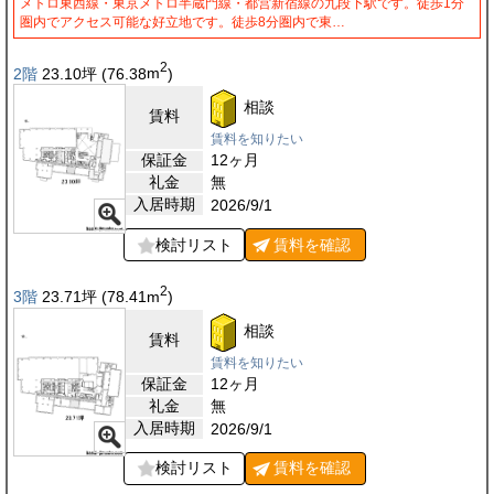
メトロ東西線・東京メトロ半蔵門線・都営新宿線の九段下駅です。徒歩1分
圏内でアクセス可能な好立地です。徒歩8分圏内で東…
2
2階
23.10
坪
(76.38
m
)
相談
賃料
賃料を知りたい
保証金
12ヶ月
礼金
無
入居時期
2026/9/1
検討リスト
賃料を
確認
2
3階
23.71
坪
(78.41
m
)
相談
賃料
賃料を知りたい
保証金
12ヶ月
礼金
無
入居時期
2026/9/1
検討リスト
賃料を
確認