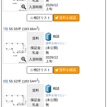
礼金
無
2026/12
入居時期
上旬
検討リスト
賃料を
確認
2
7階
55.55
坪
(183.66
m
)
相談
賃料
賃料を知りたい
保証金
(未公開)
礼金
無
2026/12
入居時期
上旬
検討リスト
賃料を
確認
2
8階
55.52
坪
(183.54
m
)
相談
賃料
賃料を知りたい
保証金
(未公開)
礼金
無