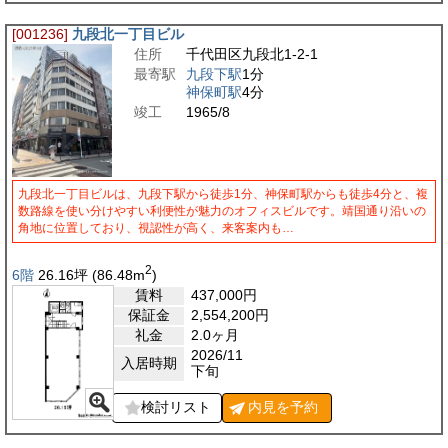
[001236]
九段北一丁目ビル
住所
千代田区九段北1-2-1
最寄駅
九段下駅
1分
神保町駅
4分
竣工
1965/8
九段北一丁目ビルは、九段下駅から徒歩1分、神保町駅からも徒歩4分と、複
数路線を使い分けやすい利便性が魅力のオフィスビルです。靖国通り沿いの
角地に位置しており、視認性が高く、来客案内も…
2
6階
26.16
坪
(86.48
m
)
賃料
437,000
円
保証金
2,554,200
円
礼金
2.0ヶ月
2026/11
入居時期
下旬
検討リスト
内見を
予約