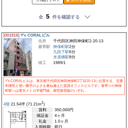
5
全
件を確認する
[001816]
Y's CORALビル
住所
千代田区神田神保町2-20-13
最寄駅
神保町駅
2分
九段下駅
6分
水道橋駅
8分
竣工
1989/1
Y's CORALビルは、東京都千代田区神田神保町2丁目20-13に位置する、交通
利便性と使い勝手のよさを兼ね備えた賃貸オフィスビルです。最寄りの神保
町駅へは東京メトロ半蔵門線、都営新宿線のいずれ…
2
4階
21.54
坪
(71.21
m
)
賃料
350,000
円
保証金
4ヶ月
礼金
1.0ヶ月
入居時期
即日