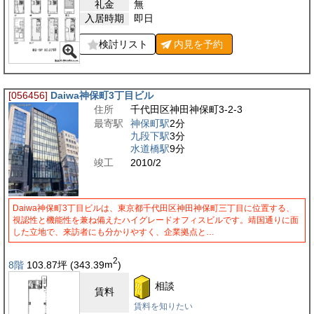
礼金
無
入居時期
即日
検討リスト
内見を
予約
[056456]
Daiwa神保町3丁目ビル
住所
千代田区神田神保町3-2-3
最寄駅
神保町駅
2分
九段下駅
3分
水道橋駅
9分
竣工
2010/2
Daiwa神保町3丁目ビルは、東京都千代田区神田神保町三丁目に位置する、
視認性と機能性を兼ね備えたハイグレードオフィスビルです。靖国通りに面
した立地で、来訪者にも分かりやすく、企業拠点と…
2
8階
103.87
坪
(343.39
m
)
相談
賃料
賃料を知りたい