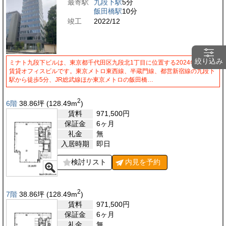
最寄駅
九段下駅
5分
飯田橋駅
10分
竣工
2022/12
絞り込み
ミナト九段下ビルは、東京都千代田区九段北1丁目に位置する2024年竣工の
賃貸オフィスビルです。東京メトロ東西線、半蔵門線、都営新宿線の九段下
駅から徒歩5分、JR総武線ほか東京メトロの飯田橋…
2
6階
38.86
坪
(128.49
m
)
賃料
971,500
円
保証金
6ヶ月
礼金
無
入居時期
即日
検討リスト
内見を
予約
2
7階
38.86
坪
(128.49
m
)
賃料
971,500
円
保証金
6ヶ月
礼金
無