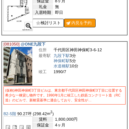
保証金
8ヶ月
礼金
無
入居時期
即日
検討リスト
内見を
予約
[081050]
@ONE九段下
住所
千代田区神田神保町3-6-12
最寄駅
九段下駅
3分
神保町駅
5分
水道橋駅
10分
竣工
1990/7
(仮称)神田神保町3丁目ビルは、東京都千代田区神田神保町3丁目に位置する
希少な一棟貸し物件です。1990年1月に竣工した鉄筋コンクリート造（RC
造）のビルで、新耐震基準に適合しており、安全性が…
2
B2-5階
90.27
坪
(298.42
m
)
賃料
1,800,000
円
保証金
4ヶ月