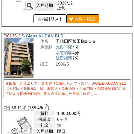
2026/12
入居時期
上旬
検討リスト
賃料を
確認
[001361]
S-Glanz KUDAN BLD
住所
千代田区飯田橋2-1-5
最寄駅
九段下駅
4分
水道橋駅
4分
飯田橋駅
7分
竣工
1986/5
飯田橋・九段エリア。専大通りに面したオフィスビ。S-Glanz KUDAN BLD
は千代田区飯田橋1丁目、東京メトロ東西線・半蔵門線・都営新宿線の九段
下駅より徒歩4分圏内。専大通りに面した角地に位置し…
2
7階
56.11
坪
(185.49
m
)
賃料
1,403,000
円
保証金
6ヶ月
礼金
無
入居時期
即日