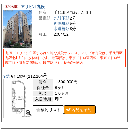
[070590]
アリビオ九段
住所
千代田区九段北1-6-1
最寄駅
九段下駅
2分
神保町駅
5分
水道橋駅
8分
竣工
2004/12
九段下エリアに位置する好立地な賃貸オフィス。アリビオ九段は、千代田区
九段北1-6-1にある物件です。最寄駅は、東京メトロ東西線・東京メトロ半
蔵門線・都営新宿線の九段下駅です。徒歩2分圏内…
2
9階
64.19
坪
(212.20
m
)
賃料
1,300,000
円
保証金
6ヶ月
礼金
1.0ヶ月
入居時期
即日
検討リスト
内見を
予約