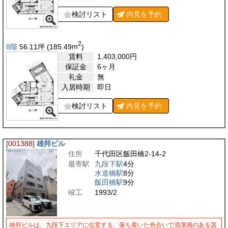
検討リスト
内見を
予約
2
8階
56.11
坪
(185.49
m
)
賃料
1,403,000
円
保証金
6ヶ月
礼金
無
入居時期
即日
検討リスト
内見を
予約
[001388]
雄邦ビル
住所
千代田区飯田橋2-14-2
最寄駅
九段下駅
4分
水道橋駅
8分
飯田橋駅
9分
竣工
1993/2
雄邦ビルは、九段下エリアに位置する、落ち着いた色合いで清潔感のある賃