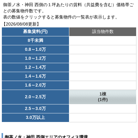
御茶ノ水・神田 西側の１坪あたりの賃料（共益費を含む）価格帯ご
との募集物件数です。
表の数値をクリックすると募集物件の一覧表が表示します。
【2026/08/08更新】
募集賃料(円)
該当物件数
8千未満
0.8～1.0万
1.0～1.2万
1.2～1.4万
1.4～1.6万
1.6～2.0万
1棟
2.0～2.5万
(1件)
2.5～3.0万
3.0万以上
御茶ノ水・神田 西側エリアのオフィス環境