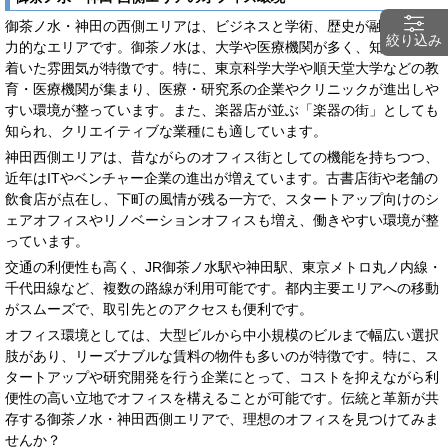
御茶ノ水・神田の西側エリアは、ビジネスと学術、歴史が融合する魅
絞り込み
力的なエリアです。御茶ノ水は、大学や医療機関が多く、知的で落ち
着いた雰囲気が特徴です。特に、東京科学大学や順天堂大学などの教
育・医療機関が集まり、医療・研究系の企業やクリニックが進出しや
すい環境が整っています。また、楽器店が並ぶ「楽器の街」としても
知られ、クリエイティブな業種にも適しています。
神田西側エリアは、昔ながらのオフィス街としての機能を持ちつつ、
近年はITやベンチャー企業の進出が増えています。古書店街や老舗の
飲食店が点在し、下町の風情が残る一方で、スタートアップ向けのシ
ェアオフィスやリノベーションオフィスも増え、働きやすい環境が整
っています。
交通の利便性も高く、JR御茶ノ水駅や神田駅、東京メトロ丸ノ内線・
千代田線など、複数の路線が利用可能です。都内主要エリアへの移動
がスムーズで、取引先とのアクセスも便利です。
オフィス環境としては、大型ビルから中小規模のビルまで幅広い選択
肢があり、リーズナブルな賃料の物件も多いのが特徴です。特に、ス
タートアップや研究開発を行う企業にとって、コストを抑えながら利
便性の高い立地でオフィスを構えることが可能です。伝統と革新が共
存する御茶ノ水・神田西側エリアで、理想のオフィスを見つけてみま
せんか？