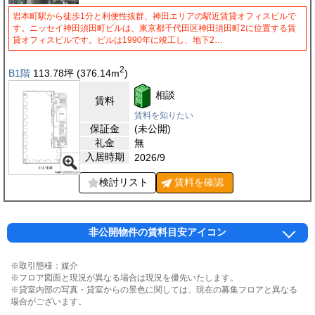
岩本町駅から徒歩1分と利便性抜群、神田エリアの駅近賃貸オフィスビルで
す。ニッセイ神田須田町ビルは、東京都千代田区神田須田町2に位置する賃
貸オフィスビルです。ビルは1990年に竣工し、地下2…
2
B1階
113.78
坪
(376.14
m
)
相談
賃料
賃料を知りたい
保証金
(未公開)
礼金
無
入居時期
2026/9
検討リスト
賃料を
確認
非公開物件の賃料目安アイコン
※取引態様：媒介
※フロア図面と現況が異なる場合は現況を優先いたします。
※貸室内部の写真・貸室からの景色に関しては、現在の募集フロアと異なる
場合がございます。