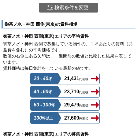
検索条件を変更
御茶ノ水・神田 西側(東京)の賃料相場
御茶ノ水・神田 西側(東京)エリアの平均賃料
御茶ノ水・神田 西側で募集している物件の、１坪あたりの賃料（共
益費を含む）の平均価格です。
数値の右側にある矢印は、一週間前の数値と比較した結果を表して
います。
賃料価格は毎日集計をしている最新の値です。
20
40
21,431
～
坪
円前後
40
60
23,710
～
坪
円前後
60
100
29,479
～
坪
円前後
100
27,600
坪以上
円前後
御茶ノ水・神田 西側(東京)エリアの募集賃料