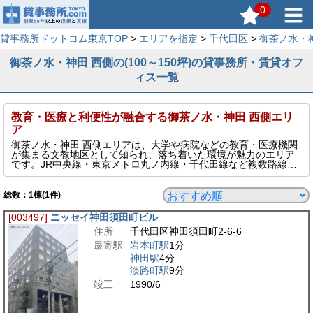
0
貸事務所ドットコム東京TOP
>
エリアを指定
>
千代田区
>
御茶ノ水・
御茶ノ水・神田 西側の(100～150坪)の貸事務所・賃貸オフ
ィス一覧
教育・医療と利便性が融合する御茶ノ水・神田 西側エリ
ア
御茶ノ水・神田 西側エリアは、大学や病院などの教育・医療機関
が集まる文教地区として知られ、落ち着いた環境が魅力のエリア
です。JR中央線・東京メトロ丸ノ内線・千代田線など複数路線が
利用可能で、都心各所へのアクセスも良好。IT関連や士業、研究
機関など、静かな環境を求める業種に人気があります。神田の西
側は賃料も比較的抑えめで、コストと立地のバランスに優れた賃
総数：
1
棟(1件)
貸オフィスをお探しの企業様におすすめです。
このページでは、そんな御茶ノ水・神田 西側エリアの100～150坪
[003497]
ニッセイ神田須田町ビル
の貸事務所を表示しています。
住所
千代田区神田須田町2-6-6
最寄駅
岩本町駅
1分
神田駅
4分
淡路町駅
9分
竣工
1990/6