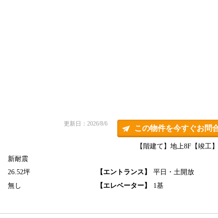
更新日：2026/8/6
この物件を今すぐお問
【階建て】地上8F
【竣工】1
新耐震
】
26.52坪
【エントランス】
平日・土開放
】
無し
【エレベーター】
1基