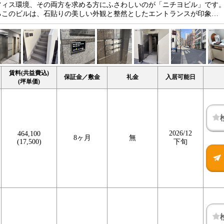
フィス環境、その両方を求める方にふさわしいのが「ニチヨビル」です
るこのビルは、石貼りの美しい外観と整然としたエントランスが印象…
賃料(共益費込)
保証金／敷金
礼金
入居可能日
(坪単価)
2026/12
464,100
8ヶ月
無
(17,500)
下旬