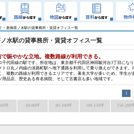
路線
地図
賃料
物件
す
から探す
から探す
から探す
す
> 新御茶ノ水駅の貸事務所・賃貸オフィス一覧
茶ノ水駅の貸事務所・賃貸オフィス一覧
街で賑やかな立地。複数路線が利用できる。
ロ千代田線の駅です。所在地は、東京都千代田区神田駿河台3丁目にな
メトロ丸ノ内線の淡路町駅へ地下通路を利用して乗り換えができます。J
く、複数の路線が利用できるエリアです。著名大学が多いため、学生が
ツ用品店、歴史ある有名病院、そして古書店も多い地域です。
1
-60坪
60-80坪
80-100坪
100-150坪
150-200