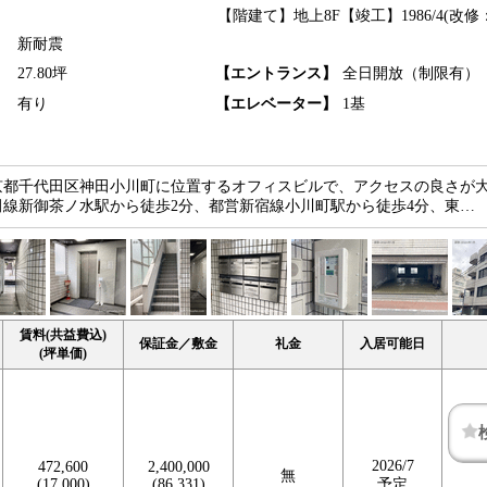
【階建て】地上8F
【竣工】1986/4(改修：
新耐震
】
27.80坪
【エントランス】
全日開放（制限有）
】
有り
【エレベーター】
1基
京都千代田区神田小川町に位置するオフィスビルで、アクセスの良さが
線新御茶ノ水駅から徒歩2分、都営新宿線小川町駅から徒歩4分、東…
賃料(共益費込)
保証金／敷金
礼金
入居可能日
(坪単価)
2026/7
472,600
2,400,000
無
(17,000)
(86,331)
予定