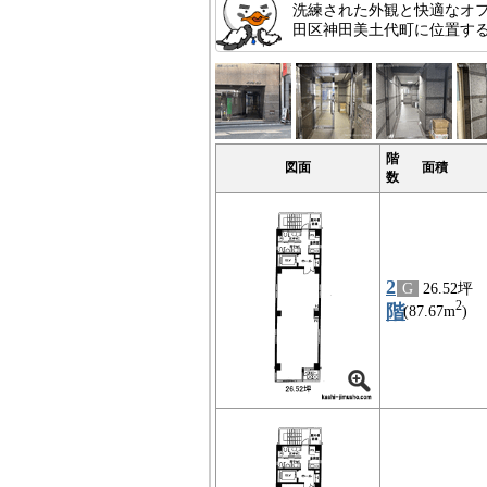
洗練された外観と快適なオ
田区神田美土代町に位置す
階
図面
面積
数
2
G
26.52坪
2
階
(87.67m
)