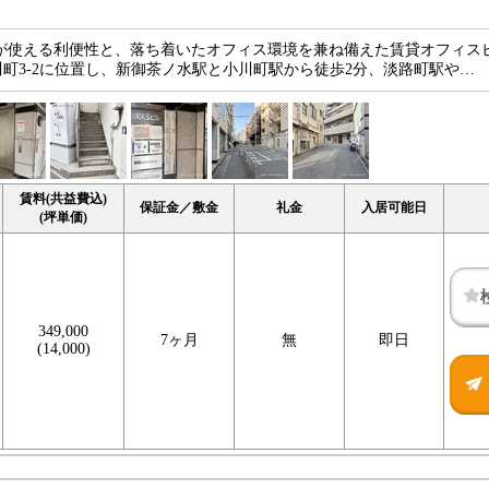
線が使える利便性と、落ち着いたオフィス環境を兼ね備えた賃貸オフィス
町3-2に位置し、新御茶ノ水駅と小川町駅から徒歩2分、淡路町駅や…
賃料(共益費込)
保証金／敷金
礼金
入居可能日
(坪単価)
349,000
7ヶ月
無
即日
(14,000)