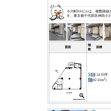
小川町KSビルは、複数路
す。東京都千代田区神田小川
階
図面
面積
数
5
G
24.93坪
2
階
(82.41m
)