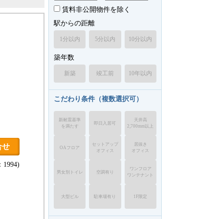
賃料非公開物件を除く
駅からの距離
1分以内
5分以内
10分以内
築年数
新築
竣工前
10年以内
こだわり条件（複数選択可）
新耐震基準
天井高
即日入居可
を満たす
2,700mm以上
セットアップ
居抜き
合せ
OAフロア
オフィス
オフィス
1994)
ワンフロア
男女別トイレ
空調有り
ワンテナント
大型ビル
駐車場有り
1F限定