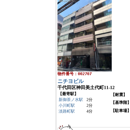
物件番号：002707
ニチヨビル
千代田区神田美土代町11-12
【最寄駅】
【耐震】
新御茶ノ水駅
2分
【基準階
小川町駅
2分
【駐車場
淡路町駅
4分