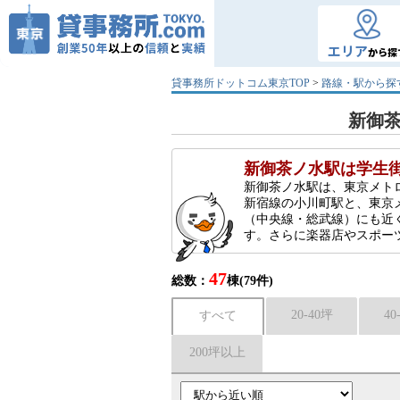
エリア
から探
貸事務所ドットコム東京TOP
>
路線・駅から探
新御
新御茶ノ水駅は学生
新御茶ノ水駅は、東京メト
新宿線の小川町駅と、東京
（中央線・総武線）にも近
す。さらに楽器店やスポー
47
総数：
棟(79件)
20-40坪
40
すべて
200坪以上