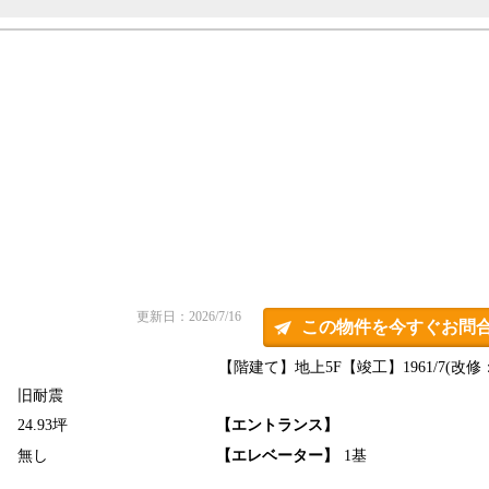
更新日：2026/7/16
この物件を今すぐお問
【階建て】地上5F
【竣工】1961/7(改修：
旧耐震
】
24.93坪
【エントランス】
】
無し
【エレベーター】
1基