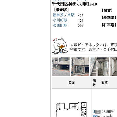
千代田区神田小川町2-10
【最寄駅】
【耐震】
新御茶ノ水駅
2分
【基準階
小川町駅
4分
【駐車場
淡路町駅
6分
香取ビルアネックスは、東
特徴です。東京メトロ千代田
階
図面
面積
数
3
G
27.80坪
2