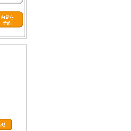
内見を
予約
合せ