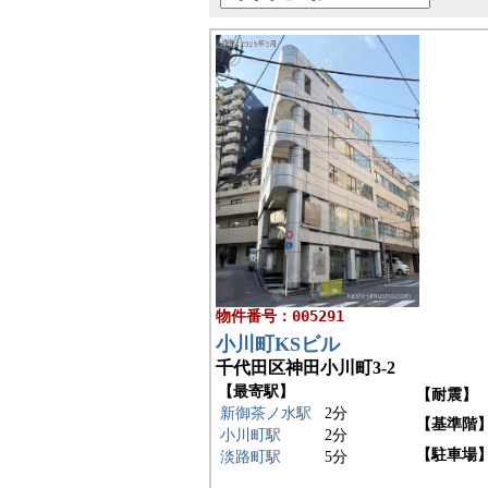
物件番号：005291
小川町KSビル
千代田区神田小川町3-2
【最寄駅】
【耐震】
新御茶ノ水駅
2分
【基準階
小川町駅
2分
【駐車場
淡路町駅
5分