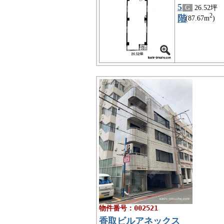
5
G
26.52坪
2
階
(87.67m
)
物件番号：002521
香取ビルアネックス