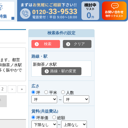
検討中
リスト
0
お問い合わせ
特集
物件リクエスト
件
検索条件の設定
検索
クリア
路線・駅
ります。都営
新御茶ノ水駅
R御茶ノ水駅
多く賑やかで
路線・駅の変更
広さ
2
›
»
坪
平米
人数
～
坪
賃料(共益費込)
坪単価
総額
～