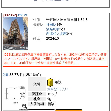
[082952]
D2SM
住所
千代田区神田須田町1-34-3
最寄駅
神田駅
1分
淡路町駅
5分
新御茶ノ水駅
5分
竣工
2024/10
D2SMは東京都千代田区神田須田町に位置する、2024年10月竣工予定の新築
オフィスビルです。銀座線「神田駅」から徒歩わずか1分という駅近の好立
地に加え、JR山手線・中央線・京浜東北線「神田駅」…
2
2階
38.77
坪
(128.16
m
)
相談
賃料
賃料を知りたい
保証金
10ヶ月
礼金
無
入居時期
相談