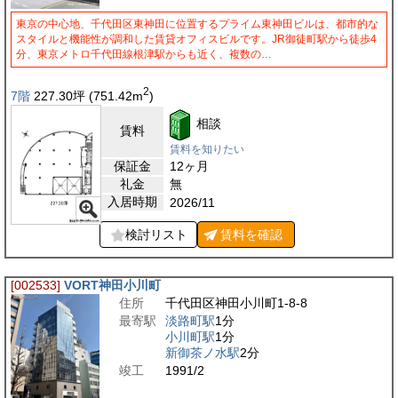
東京の中心地、千代田区東神田に位置するプライム東神田ビルは、都市的な
スタイルと機能性が調和した賃貸オフィスビルです。JR御徒町駅から徒歩4
分、東京メトロ千代田線根津駅からも近く、複数の…
2
7階
227.30
坪
(751.42
m
)
相談
賃料
賃料を知りたい
保証金
12ヶ月
礼金
無
入居時期
2026/11
検討リスト
賃料を
確認
[002533]
VORT神田小川町
住所
千代田区神田小川町1-8-8
最寄駅
淡路町駅
1分
小川町駅
1分
新御茶ノ水駅
2分
竣工
1991/2