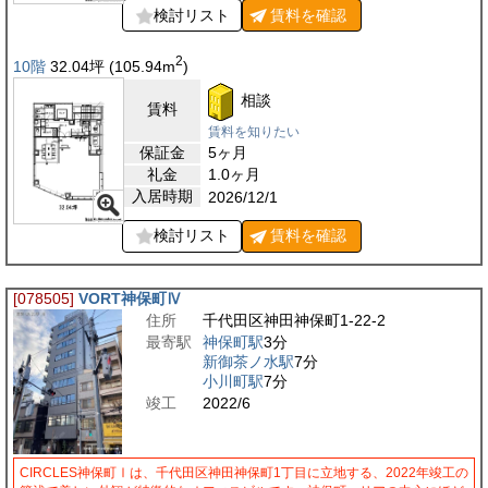
検討リスト
賃料を
確認
2
10階
32.04
坪
(105.94
m
)
相談
賃料
賃料を知りたい
保証金
5ヶ月
礼金
1.0ヶ月
入居時期
2026/12/1
検討リスト
賃料を
確認
[078505]
VORT神保町Ⅳ
住所
千代田区神田神保町1-22-2
最寄駅
神保町駅
3分
新御茶ノ水駅
7分
小川町駅
7分
竣工
2022/6
CIRCLES神保町Ⅰは、千代田区神田神保町1丁目に立地する、2022年竣工の