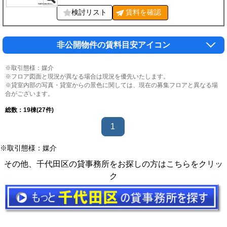
検討リスト
賃料を
確認
非公開物件の賃料目安アイコン
※取引態様：媒介
※フロア図面と現況が異なる場合は現況を優先いたします。
※貸室内部の写真・貸室からの景色に関しては、現在の募集フロアと異なる場
合がございます。
総数：
19
棟(27件)
1
※取引態様：媒介
その他、千代田区の貸事務所をお探しの方はこちらをクリッ
ク