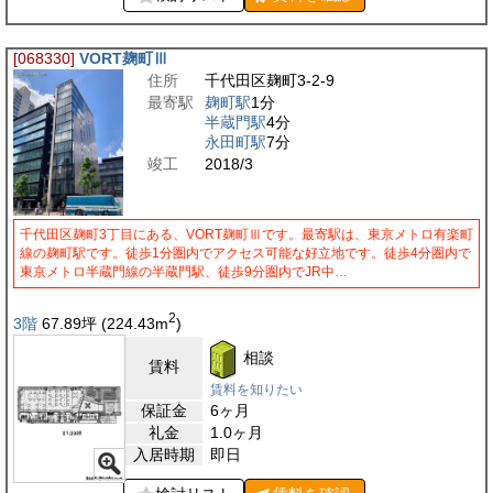
[068330]
VORT麹町Ⅲ
住所
千代田区麹町3-2-9
最寄駅
麹町駅
1分
半蔵門駅
4分
永田町駅
7分
竣工
2018/3
千代田区麹町3丁目にある、VORT麹町Ⅲです。最寄駅は、東京メトロ有楽町
線の麹町駅です。徒歩1分圏内でアクセス可能な好立地です。徒歩4分圏内で
東京メトロ半蔵門線の半蔵門駅、徒歩9分圏内でJR中…
2
3階
67.89
坪
(224.43
m
)
相談
賃料
賃料を知りたい
保証金
6ヶ月
礼金
1.0ヶ月
入居時期
即日