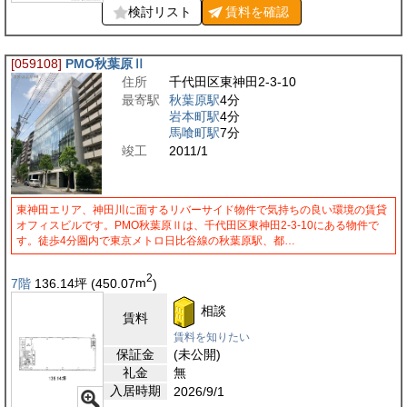
検討リスト
賃料を
確認
[059108]
PMO秋葉原Ⅱ
住所
千代田区東神田2-3-10
最寄駅
秋葉原駅
4分
岩本町駅
4分
馬喰町駅
7分
竣工
2011/1
東神田エリア、神田川に面するリバーサイド物件で気持ちの良い環境の賃貸
オフィスビルです。PMO秋葉原Ⅱは、千代田区東神田2-3-10にある物件で
す。徒歩4分圏内で東京メトロ日比谷線の秋葉原駅、都…
2
7階
136.14
坪
(450.07
m
)
相談
賃料
賃料を知りたい
保証金
(未公開)
礼金
無
入居時期
2026/9/1