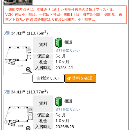
小川町交差点そば。本郷通りに面した視認性抜群の賃貸オフィスビル。
VORT神田小川町は、千代田区神田小川町1丁目、都営新宿線 小川町駅、東
京メトロ丸ノ内線 淡路町駅より徒歩1分圏内。小川町交…
2
3階
34.41
坪
(113.75
m
)
相談
賃料
賃料を知りたい
保証金
5ヶ月
礼金
1.0ヶ月
入居時期
2026/12/1
検討リスト
賃料を
確認
2
5階
34.41
坪
(113.77
m
)
相談
賃料
賃料を知りたい
保証金
5ヶ月
礼金
1.0ヶ月
入居時期
2026/8/28