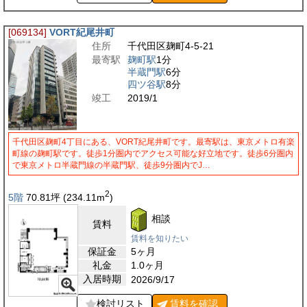
[069134]
VORT紀尾井町
住所
千代田区麹町4-5-21
最寄駅
麹町駅
1分
半蔵門駅
6分
四ツ谷駅
8分
竣工
2019/1
千代田区麹町4丁目にある、VORT紀尾井町です。最寄駅は、東京メトロ有楽
町線の麹町駅です。徒歩1分圏内でアクセス可能な好立地です。徒歩6分圏内
で東京メトロ半蔵門線の半蔵門駅、徒歩9分圏内でJ…
2
5階
70.81
坪
(234.11
m
)
相談
賃料
賃料を知りたい
保証金
5ヶ月
礼金
1.0ヶ月
入居時期
2026/9/17
検討リスト
賃料を
確認