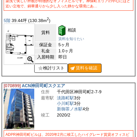
築浅で美しい外観が特徴的なオフィスビルです。神保町エリアの中心にほど
近い立地で、錦華通りから少し入った静かな環境にあ…
2
5階
39.44
坪
(130.38
m
)
相談
賃料
賃料を知りたい
保証金
5ヶ月
礼金
1.0ヶ月
入居時期
即日
検討リスト
賃料を
確認
[070899]
ACN神田司町スクエア
住所
千代田区神田司町2-7-9
最寄駅
淡路町駅
3分
小川町駅
3分
新御茶ノ水駅
4分
竣工
2020/2
ADPR神田司町ビルは、2020年2月に竣工したハイグレード賃貸オフィスビ