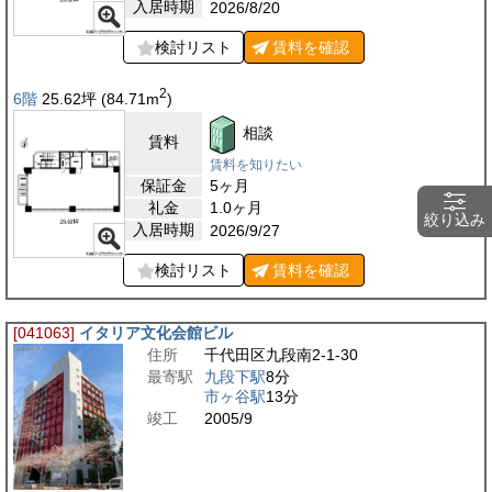
入居時期
2026/8/20
検討リスト
賃料を
確認
2
6階
25.62
坪
(84.71
m
)
相談
賃料
賃料を知りたい
保証金
5ヶ月
礼金
1.0ヶ月
絞り込み
入居時期
2026/9/27
検討リスト
賃料を
確認
[041063]
イタリア文化会館ビル
住所
千代田区九段南2-1-30
最寄駅
九段下駅
8分
市ヶ谷駅
13分
竣工
2005/9