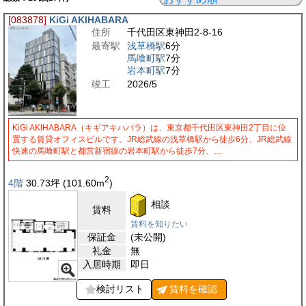
[083878]
KiGi AKIHABARA
住所
千代田区東神田2-8-16
最寄駅
浅草橋駅
6分
馬喰町駅
7分
岩本町駅
7分
竣工
2026/5
KiGi AKIHABARA（キギアキハバラ）は、東京都千代田区東神田2丁目に位
置する賃貸オフィスビルです。JR総武線の浅草橋駅から徒歩6分、JR総武線
快速の馬喰町駅と都営新宿線の岩本町駅から徒歩7分、…
2
4階
30.73
坪
(101.60
m
)
相談
賃料
賃料を知りたい
保証金
(未公開)
礼金
無
入居時期
即日
検討リスト
賃料を
確認