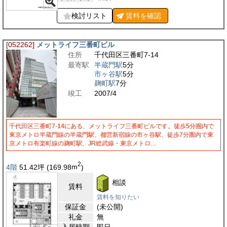
検討リスト
賃料を
確認
[052262]
メットライフ三番町ビル
住所
千代田区三番町7-14
最寄駅
半蔵門駅
5分
市ヶ谷駅
5分
麹町駅
7分
竣工
2007/4
千代田区三番町7-14にある、メットライフ三番町ビルです。徒歩5分圏内で
東京メトロ半蔵門線の半蔵門駅、都営新宿線の市ヶ谷駅、徒歩7分圏内で東
京メトロ有楽町線の麹町駅、JR総武線・東京メトロ…
2
4階
51.42
坪
(169.98
m
)
相談
賃料
賃料を知りたい
保証金
(未公開)
礼金
無