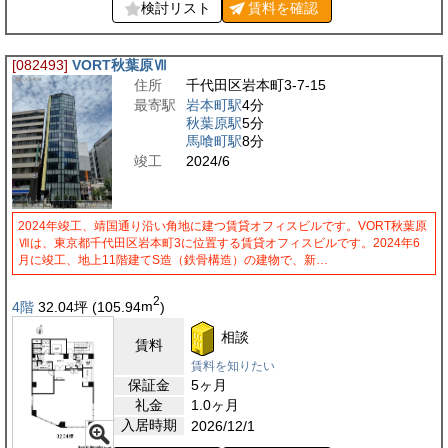
検討リスト
賃料を
確認
[082493]
VORT秋葉原Ⅶ
住所
千代田区岩本町3-7-15
最寄駅
岩本町駅
4分
秋葉原駅
5分
馬喰町駅
8分
竣工
2024/6
2024年竣工、靖国通り沿い角地に建つ賃貸オフィスビルです。VORT秋葉原
Ⅶは、東京都千代田区岩本町3に位置する賃貸オフィスビルです。2024年6
月に竣工、地上11階建てS造（鉄骨構造）の建物で、新…
2
4階
32.04
坪
(105.94
m
)
相談
賃料
賃料を知りたい
保証金
5ヶ月
礼金
1.0ヶ月
入居時期
2026/12/1