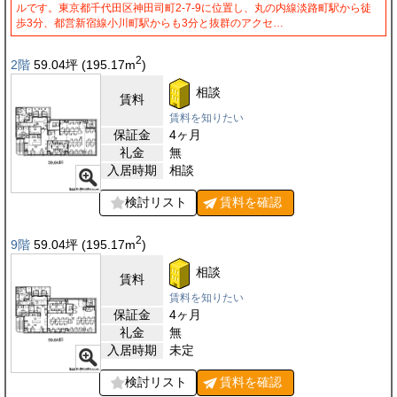
ルです。東京都千代田区神田司町2-7-9に位置し、丸の内線淡路町駅から徒
歩3分、都営新宿線小川町駅からも3分と抜群のアクセ…
2
2階
59.04
坪
(195.17
m
)
相談
賃料
賃料を知りたい
保証金
4ヶ月
礼金
無
入居時期
相談
検討リスト
賃料を
確認
2
9階
59.04
坪
(195.17
m
)
相談
賃料
賃料を知りたい
保証金
4ヶ月
礼金
無
入居時期
未定
検討リスト
賃料を
確認