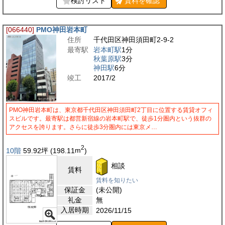
検討リスト
賃料を
確認
[066440]
PMO神田岩本町
住所
千代田区神田須田町2-9-2
最寄駅
岩本町駅
1分
秋葉原駅
3分
神田駅
6分
竣工
2017/2
PMO神田岩本町は、東京都千代田区神田須田町2丁目に位置する賃貸オフィ
スビルです。最寄駅は都営新宿線の岩本町駅で、徒歩1分圏内という抜群の
アクセスを誇ります。さらに徒歩3分圏内には東京メ…
2
10階
59.92
坪
(198.11
m
)
相談
賃料
賃料を知りたい
保証金
(未公開)
礼金
無
入居時期
2026/11/15