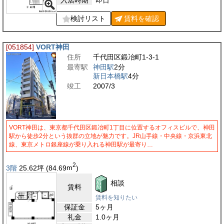
入居時期
即日
検討リスト
賃料を
確認
[051854]
VORT神田
住所
千代田区鍛冶町1-3-1
最寄駅
神田駅
2分
新日本橋駅
4分
竣工
2007/3
VORT神田は、東京都千代田区鍛冶町1丁目に位置するオフィスビルで、神田
駅から徒歩2分という抜群の立地が魅力です。JR山手線・中央線・京浜東北
線、東京メトロ銀座線が乗り入れる神田駅が最寄り…
2
3階
25.62
坪
(84.69
m
)
相談
賃料
賃料を知りたい
保証金
5ヶ月
礼金
1.0ヶ月