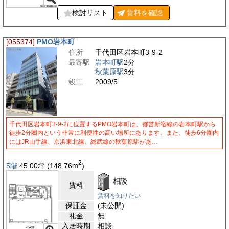
検討リスト
賃料を
確認
[055374]
PMO岩本町
住所
千代田区岩本町3-9-2
最寄駅
岩本町駅
2分
秋葉原駅
3分
竣工
2009/5
千代田区岩本町3-9-2に位置するPMO岩本町は、都営新宿線の岩本町駅から
徒歩2分圏内という非常に利便性の高い場所にあります。また、徒歩6分圏内
にはJR山手線、京浜東北線、総武線の秋葉原駅があ…
2
5階
45.00
坪
(148.76
m
)
相談
賃料
賃料を知りたい
保証金
(未公開)
礼金
無
入居時期
相談