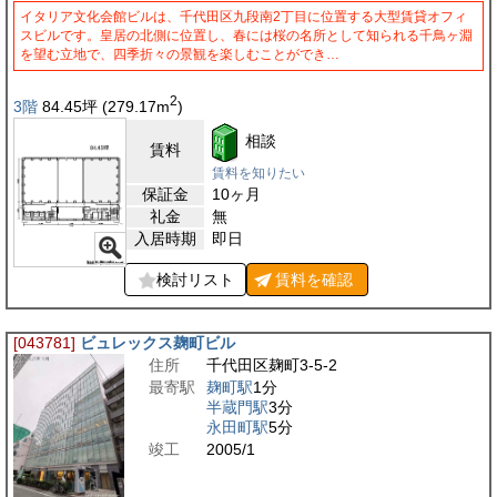
イタリア文化会館ビルは、千代田区九段南2丁目に位置する大型賃貸オフィ
スビルです。皇居の北側に位置し、春には桜の名所として知られる千鳥ヶ淵
を望む立地で、四季折々の景観を楽しむことができ…
2
3階
84.45
坪
(279.17
m
)
相談
賃料
賃料を知りたい
保証金
10ヶ月
礼金
無
入居時期
即日
検討リスト
賃料を
確認
[043781]
ビュレックス麹町ビル
住所
千代田区麹町3-5-2
最寄駅
麹町駅
1分
半蔵門駅
3分
永田町駅
5分
竣工
2005/1