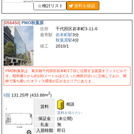
検討リスト
賃料を
確認
[056450]
PMO秋葉原
住所
千代田区岩本町3-11-6
最寄駅
岩本町駅
3分
秋葉原駅
4分
竣工
2010/1
PMO秋葉原は、東京都千代田区岩本町3丁目に位置する賃貸オフィスビルで
す。昭和通りから約160メートルほど入った神田川沿いに立地しており、閑
静で落ち着いたオフィス環境が広がるエリアにありま…
2
6階
131.25
坪
(433.88
m
)
相談
賃料
賃料を知りたい
保証金
(未公開)
礼金
無
入居時期
即日