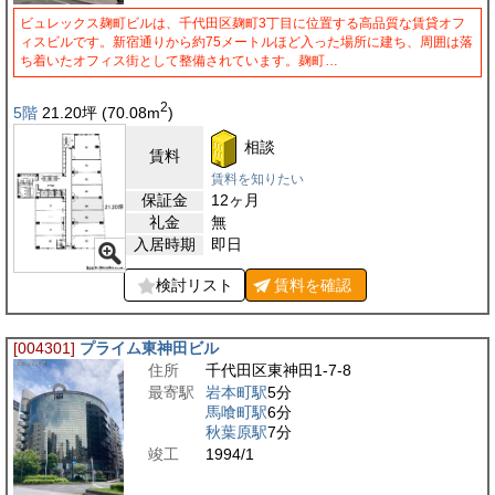
ビュレックス麹町ビルは、千代田区麹町3丁目に位置する高品質な賃貸オフ
ィスビルです。新宿通りから約75メートルほど入った場所に建ち、周囲は落
ち着いたオフィス街として整備されています。麹町…
2
5階
21.20
坪
(70.08
m
)
相談
賃料
賃料を知りたい
保証金
12ヶ月
礼金
無
入居時期
即日
検討リスト
賃料を
確認
[004301]
プライム東神田ビル
住所
千代田区東神田1-7-8
最寄駅
岩本町駅
5分
馬喰町駅
6分
秋葉原駅
7分
竣工
1994/1