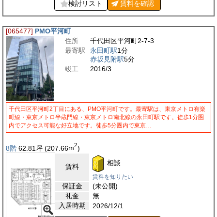
検討リスト
賃料を
確認
[065477]
PMO平河町
住所
千代田区平河町2-7-3
最寄駅
永田町駅
1分
赤坂見附駅
5分
竣工
2016/3
千代田区平河町2丁目にある、PMO平河町です。最寄駅は、東京メトロ有楽
町線・東京メトロ半蔵門線・東京メトロ南北線の永田町駅です。徒歩1分圏
内でアクセス可能な好立地です。徒歩5分圏内で東京…
2
8階
62.81
坪
(207.66
m
)
相談
賃料
賃料を知りたい
保証金
(未公開)
礼金
無
入居時期
2026/12/1