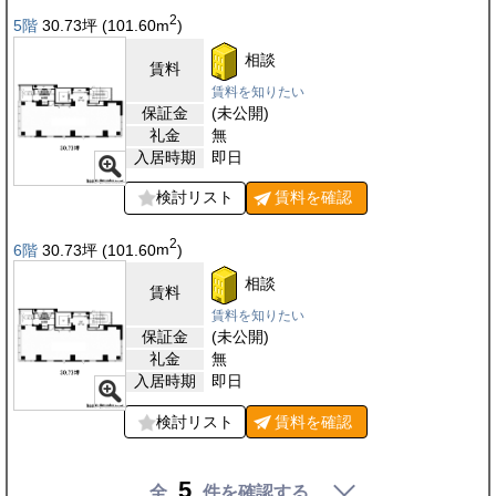
2
5階
30.73
坪
(101.60
m
)
相談
賃料
賃料を知りたい
保証金
(未公開)
礼金
無
入居時期
即日
検討リスト
賃料を
確認
2
6階
30.73
坪
(101.60
m
)
相談
賃料
賃料を知りたい
保証金
(未公開)
礼金
無
入居時期
即日
検討リスト
賃料を
確認
5
全
件を確認する