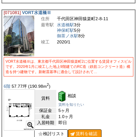
[071081]
VORT水道橋Ⅲ
住所
千代田区神田猿楽町2-8-11
最寄駅
水道橋駅
3分
神保町駅
5分
御茶ノ水駅
8分
竣工
2020/1
VORT水道橋Ⅲは、東京都千代田区神田猿楽町2に位置する賃貸オフィスビル
です。2020年1月に竣工した地上9階建てのRC造（鉄筋コンクリート造）構
造を持つ建物です。新耐震基準に適合して設計されて…
2
6階
57.77
坪
(190.98
m
)
相談
賃料
賃料を知りたい
保証金
5ヶ月
礼金
1.0ヶ月
入居時期
即日
検討リスト
賃料を
確認