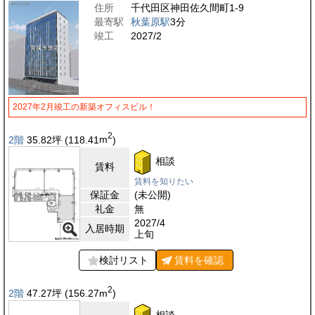
住所
千代田区神田佐久間町1-9
最寄駅
秋葉原駅
3分
竣工
2027/2
2027年2月竣工の新築オフィスビル！
2
2階
35.82
坪
(118.41
m
)
相談
賃料
賃料を知りたい
保証金
(未公開)
礼金
無
2027/4
入居時期
上旬
検討リスト
賃料を
確認
2
2階
47.27
坪
(156.27
m
)
相談