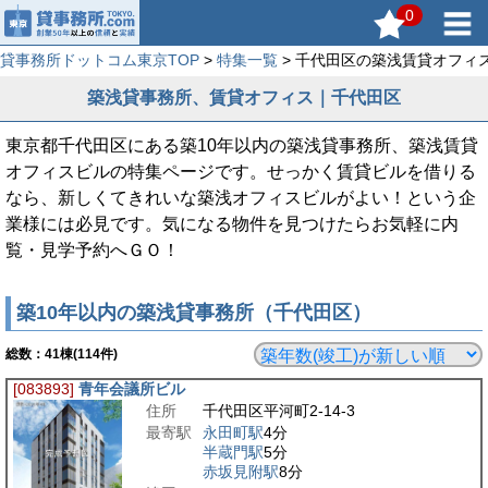
0
貸事務所ドットコム東京TOP
>
特集一覧
> 千代田区の築浅賃貸オフィ
築浅貸事務所、賃貸オフィス｜千代田区
東京都千代田区にある築10年以内の築浅貸事務所、築浅賃貸
オフィスビルの特集ページです。せっかく賃貸ビルを借りる
なら、新しくてきれいな築浅オフィスビルがよい！という企
業様には必見です。気になる物件を見つけたらお気軽に内
覧・見学予約へＧＯ！
築10年以内の築浅貸事務所（千代田区）
総数：
41
棟(114件)
[083893]
青年会議所ビル
住所
千代田区平河町2-14-3
最寄駅
永田町駅
4分
半蔵門駅
5分
赤坂見附駅
8分