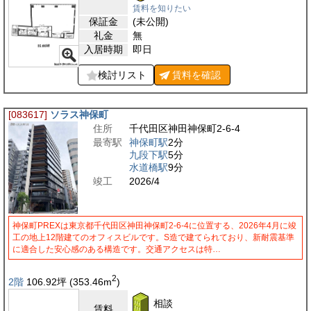
賃料を知りたい
保証金
(未公開)
礼金
無
入居時期
即日
検討リスト
賃料を
確認
[083617]
ソラス神保町
住所
千代田区神田神保町2-6-4
最寄駅
神保町駅
2分
九段下駅
5分
水道橋駅
9分
竣工
2026/4
神保町PREXは東京都千代田区神田神保町2-6-4に位置する、2026年4月に竣
工の地上12階建てのオフィスビルです。S造で建てられており、新耐震基準
に適合した安心感のある構造です。交通アクセスは特…
2
2階
106.92
坪
(353.46
m
)
相談
賃料