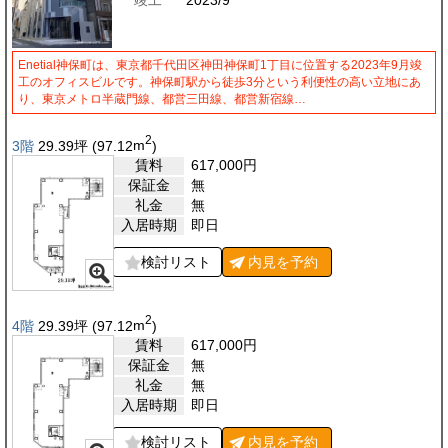
竣工
2023/9
Enetial神保町は、東京都千代田区神田神保町1丁目に位置する2023年9月竣
工のオフィスビルです。神保町駅から徒歩3分という利便性の高い立地にあ
り、東京メトロ半蔵門線、都営三田線、都営新宿線…
2
3階
29.39
坪
(97.12
m
)
賃料
617,000
円
保証金
無
礼金
無
入居時期
即日
検討リスト
内見を
予約
2
4階
29.39
坪
(97.12
m
)
賃料
617,000
円
保証金
無
礼金
無
入居時期
即日
検討リスト
内見を
予約