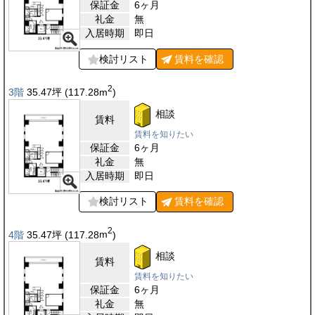
保証金
6ヶ月
礼金
無
入居時期
即日
検討リスト
賃料を
確認
2
3階
35.47
坪
(117.28
m
)
相談
賃料
賃料を知りたい
保証金
6ヶ月
礼金
無
入居時期
即日
検討リスト
賃料を
確認
2
4階
35.47
坪
(117.28
m
)
相談
賃料
賃料を知りたい
保証金
6ヶ月
礼金
無