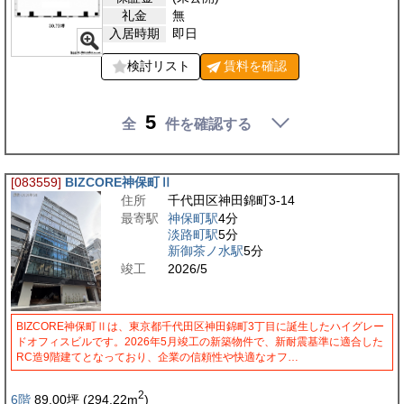
礼金
無
入居時期
即日
検討リスト
賃料を
確認
5
全
件を確認する
[083559]
BIZCORE神保町Ⅱ
住所
千代田区神田錦町3-14
最寄駅
神保町駅
4分
淡路町駅
5分
新御茶ノ水駅
5分
竣工
2026/5
BIZCORE神保町Ⅱは、東京都千代田区神田錦町3丁目に誕生したハイグレー
ドオフィスビルです。2026年5月竣工の新築物件で、新耐震基準に適合した
RC造9階建てとなっており、企業の信頼性や快適なオフ…
2
6階
89.00
坪
(294.22
m
)