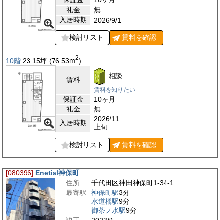
礼金
無
入居時期
2026/9/1
検討リスト
賃料を
確認
2
10階
23.15
坪
(76.53
m
)
相談
賃料
賃料を知りたい
保証金
10ヶ月
礼金
無
2026/11
入居時期
上旬
検討リスト
賃料を
確認
[080396]
Enetial神保町
住所
千代田区神田神保町1-34-1
最寄駅
神保町駅
3分
水道橋駅
9分
御茶ノ水駅
9分