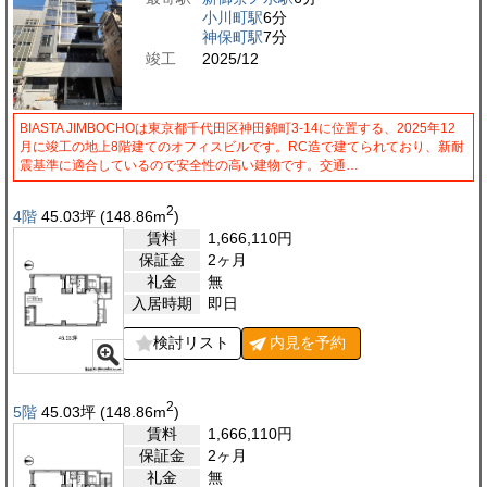
小川町駅
6分
神保町駅
7分
竣工
2025/12
BIASTA JIMBOCHOは東京都千代田区神田錦町3-14に位置する、2025年12
月に竣工の地上8階建てのオフィスビルです。RC造で建てられており、新耐
震基準に適合しているので安全性の高い建物です。交通…
2
4階
45.03
坪
(148.86
m
)
賃料
1,666,110
円
保証金
2ヶ月
礼金
無
入居時期
即日
検討リスト
内見を
予約
2
5階
45.03
坪
(148.86
m
)
賃料
1,666,110
円
保証金
2ヶ月
礼金
無