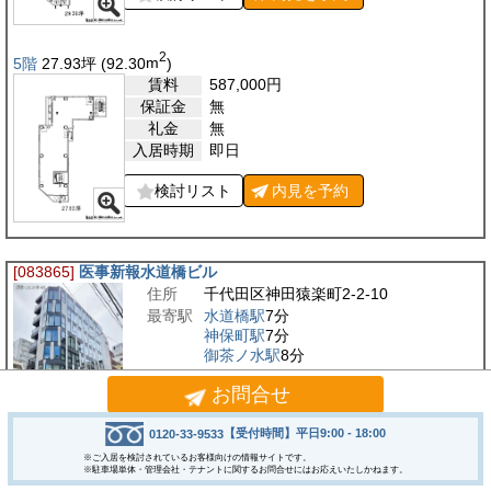
2
5階
27.93
坪
(92.30
m
)
賃料
587,000
円
保証金
無
礼金
無
入居時期
即日
検討リスト
内見を
予約
[083865]
医事新報水道橋ビル
住所
千代田区神田猿楽町2-2-10
最寄駅
水道橋駅
7分
神保町駅
7分
御茶ノ水駅
8分
竣工
2023/5
お問合せ
【受付時間】平日9:00 - 18:00
0120-33-9533
千代田区神田猿楽町に位置する「医事新報水道橋ビル」は、2023年5月に竣
※ご入居を検討されているお客様向けの情報サイトです。
工した築浅オフィスビルで、洗練されたデザインと高い機能性を兼ね備えた
※駐車場単体・管理会社・テナントに関するお問合せにはお応えいたしかねます。
魅力的な物件です。周辺には水道橋駅や神保町駅、…