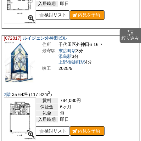
入居時期
即日
検討リスト
内見を
予約
絞り込み
[072817]
ルイジェン外神田ビル
住所
千代田区外神田6-16-7
最寄駅
末広町駅
3分
湯島駅
3分
上野御徒町駅
4分
竣工
2025/5
2
2階
35.64
坪
(117.82
m
)
賃料
784,080
円
保証金
6ヶ月
礼金
無
入居時期
即日
検討リスト
内見を
予約