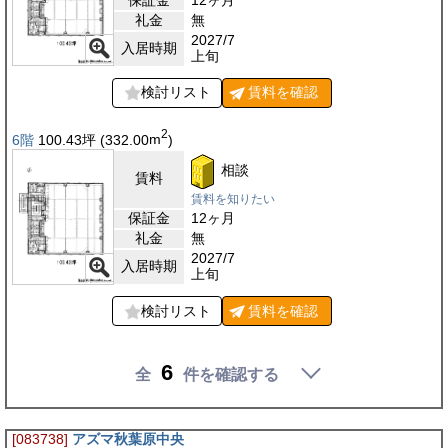
礼金
無
2027/7
入居時期
上旬
検討リスト
賃料を
確認
2
6階
100.43
坪
(332.00
m
)
相談
賃料
賃料を知りたい
保証金
12ヶ月
礼金
無
2027/7
入居時期
上旬
検討リスト
賃料を
確認
6
全
件を確認する
[083738]
アズマ秋葉原中央