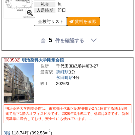
礼金
無
入居時期
即日
検討リスト
賃料を
確認
5
全
件を確認する
[083582]
明治薬科大学剛堂会館
住所
千代田区紀尾井町3-27
最寄駅
麹町駅
3分
永田町駅
4分
竣工
2026/3
明治薬科大学剛堂会館は、東京都千代田区紀尾井町3-27に位置する地上8階
建て地下1階のオフィスビルです。2026年3月竣工で、構造はS造です。新耐
震基準に適合しており、安全性にも優れています。…
2
3階
118.74
坪
(392.53
m
)