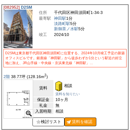
[082952]
D2SM
住所
千代田区神田須田町1-34-3
最寄駅
神田駅
1分
淡路町駅
5分
新御茶ノ水駅
5分
竣工
2024/10
D2SMは東京都千代田区神田須田町に位置する、2024年10月竣工予定の新築
オフィスビルです。銀座線「神田駅」から徒歩わずか1分という駅近の好立
地に加え、JR山手線・中央線・京浜東北線「神田駅」…
2
2階
38.77
坪
(128.16
m
)
相談
賃料
賃料を知りたい
保証金
10ヶ月
礼金
無
入居時期
相談
検討リスト
賃料を
確認