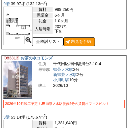
2
9階
39.97
坪
(132.13
m
)
賃料
999,250
円
保証金
6ヶ月
礼金
1.0ヶ月
2027/1
入居時期
下旬
検討リスト
内見を
予約
[083813]
お茶の水コモンズ
住所
千代田区神田駿河台2-10-4
最寄駅
御茶ノ水駅
2分
新御茶ノ水駅
2分
小川町駅
10分
竣工
2026/10
2026年10月竣工予定！JR御茶ノ水駅徒歩2分の賃貸オフィスビル！
2
3階
53.14
坪
(175.67
m
)
賃料
1,381,640
円