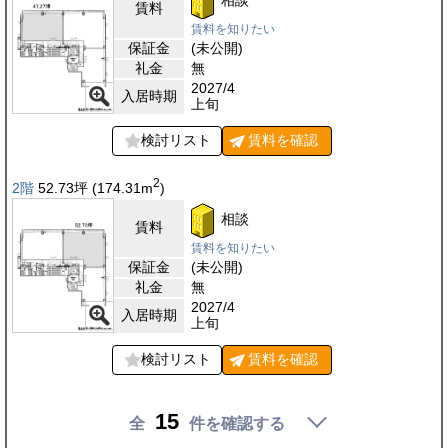
賃料
賃料を知りたい
保証金
(未公開)
礼金
無
2027/4
入居時期
上旬
検討リスト
賃料を
確認
2
2階
52.73
坪
(174.31
m
)
相談
賃料
賃料を知りたい
保証金
(未公開)
礼金
無
2027/4
入居時期
上旬
検討リスト
賃料を
確認
15
全
件を確認する