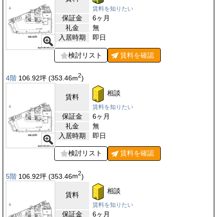
賃料を知りたい
保証金
6ヶ月
礼金
無
入居時期
即日
検討リスト
賃料を
確認
2
4階
106.92
坪
(353.46
m
)
相談
賃料
賃料を知りたい
保証金
6ヶ月
礼金
無
入居時期
即日
検討リスト
賃料を
確認
2
5階
106.92
坪
(353.46
m
)
相談
賃料
賃料を知りたい
保証金
6ヶ月