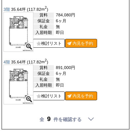
2
3階
35.64
坪
(117.82
m
)
賃料
784,080
円
保証金
6ヶ月
礼金
無
入居時期
即日
検討リスト
内見を
予約
2
4階
35.64
坪
(117.82
m
)
賃料
891,000
円
保証金
6ヶ月
礼金
無
入居時期
即日
検討リスト
内見を
予約
9
全
件を確認する