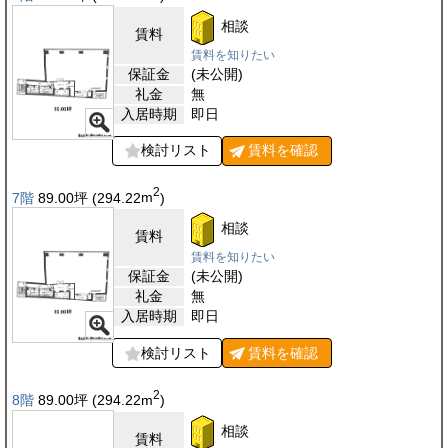
相談
賃料
賃料を知りたい
保証金
(未公開)
礼金
無
入居時期
即日
検討リスト
賃料を
確認
2
7階
89.00
坪
(294.22
m
)
相談
賃料
賃料を知りたい
保証金
(未公開)
礼金
無
入居時期
即日
検討リスト
賃料を
確認
2
8階
89.00
坪
(294.22
m
)
相談
賃料