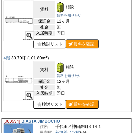
相談
賃料
賃料を知りたい
保証金
12ヶ月
礼金
無
入居時期
即日
検討リスト
賃料を
確認
2
4階
30.79
坪
(101.80
m
)
相談
賃料
賃料を知りたい
保証金
12ヶ月
礼金
無
入居時期
即日
検討リスト
賃料を
確認
[083594]
BIASTA JIMBOCHO
住所
千代田区神田錦町3-14-1
最寄駅
新御茶ノ水駅
6分