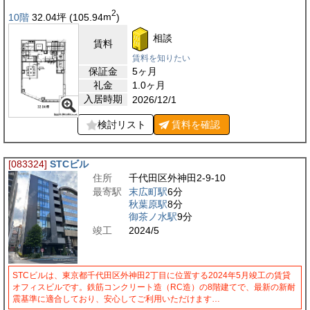
2
10階
32.04
坪
(105.94
m
)
相談
賃料
賃料を知りたい
保証金
5ヶ月
礼金
1.0ヶ月
入居時期
2026/12/1
検討リスト
賃料を
確認
[083324]
STCビル
住所
千代田区外神田2-9-10
最寄駅
末広町駅
6分
秋葉原駅
8分
御茶ノ水駅
9分
竣工
2024/5
STCビルは、東京都千代田区外神田2丁目に位置する2024年5月竣工の賃貸
オフィスビルです。鉄筋コンクリート造（RC造）の8階建てで、最新の新耐
震基準に適合しており、安心してご利用いただけます…