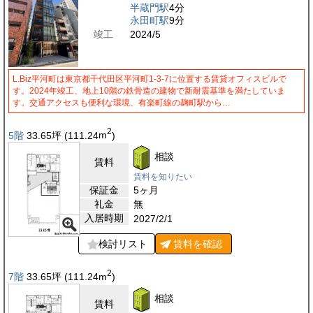
半蔵門駅
4分
永田町駅
9分
竣工
2024/5
L.Biz平河町は東京都千代田区平河町1-3-7に位置する賃貸オフィスビルで
す。2024年竣工、地上10階の鉄骨造の建物で新耐震基準を満たしていま
す。交通アクセスも便利な環境、有楽町線の麹町駅から…
2
5階
33.65
坪
(111.24
m
)
相談
賃料
賃料を知りたい
保証金
5ヶ月
礼金
無
入居時期
2027/2/1
検討リスト
賃料を
確認
2
7階
33.65
坪
(111.24
m
)
相談
賃料