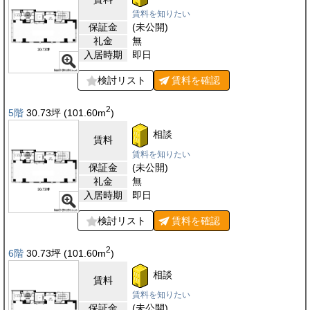
賃料を知りたい
保証金
(未公開)
礼金
無
入居時期
即日
検討リスト
賃料を
確認
2
5階
30.73
坪
(101.60
m
)
相談
賃料
賃料を知りたい
保証金
(未公開)
礼金
無
入居時期
即日
検討リスト
賃料を
確認
2
6階
30.73
坪
(101.60
m
)
相談
賃料
賃料を知りたい
保証金
(未公開)