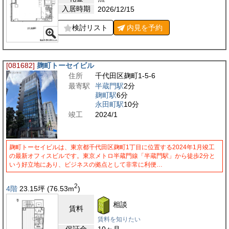
入居時期
2026/12/15
検討リスト
内見を
予約
[081682]
麹町トーセイビル
住所
千代田区麹町1-5-6
最寄駅
半蔵門駅
2分
麹町駅
6分
永田町駅
10分
竣工
2024/1
麹町トーセイビルは、東京都千代田区麹町1丁目に位置する2024年1月竣工
の最新オフィスビルです。東京メトロ半蔵門線「半蔵門駅」から徒歩2分と
いう好立地にあり、ビジネスの拠点として非常に利便…
2
4階
23.15
坪
(76.53
m
)
相談
賃料
賃料を知りたい
保証金
10ヶ月