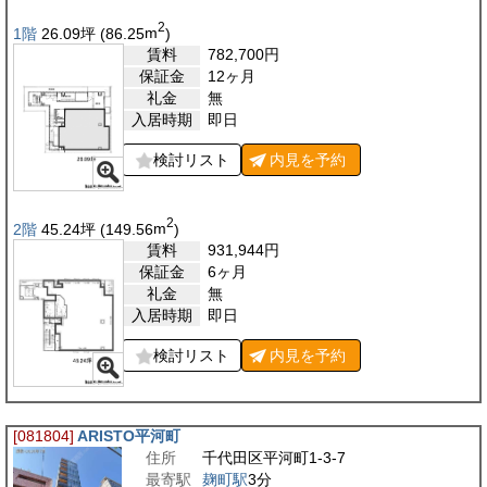
2
1階
26.09
坪
(86.25
m
)
賃料
782,700
円
保証金
12ヶ月
礼金
無
入居時期
即日
検討リスト
内見を
予約
2
2階
45.24
坪
(149.56
m
)
賃料
931,944
円
保証金
6ヶ月
礼金
無
入居時期
即日
検討リスト
内見を
予約
[081804]
ARISTO平河町
住所
千代田区平河町1-3-7
最寄駅
麹町駅
3分