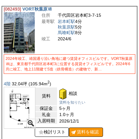
[082493]
VORT秋葉原Ⅶ
住所
千代田区岩本町3-7-15
最寄駅
岩本町駅
4分
秋葉原駅
5分
馬喰町駅
8分
竣工
2024/6
2024年竣工、靖国通り沿い角地に建つ賃貸オフィスビルです。VORT秋葉原
Ⅶは、東京都千代田区岩本町3に位置する賃貸オフィスビルです。2024年6
月に竣工、地上11階建てS造（鉄骨構造）の建物で、新…
2
4階
32.04
坪
(105.94
m
)
相談
賃料
賃料を知りたい
保証金
5ヶ月
礼金
1.0ヶ月
入居時期
2026/12/1
検討リスト
賃料を
確認