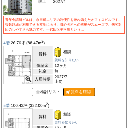
竣工
2027/4
青年会議所ビルは、永田町エリアの利便性を兼ね備えたオフィスビルです。
複数路線が利用できる立地にあり、都心各所への移動がスムーズで、来客対
応のしやすさも魅力です。千代田区平河町という…
2
4階
26.76
坪
(88.47
m
)
相談
賃料
賃料を知りたい
保証金
12ヶ月
礼金
無
2027/7
入居時期
上旬
検討リスト
賃料を
確認
2
5階
100.43
坪
(332.00
m
)
相談
賃料
賃料を知りたい
保証金
12ヶ月