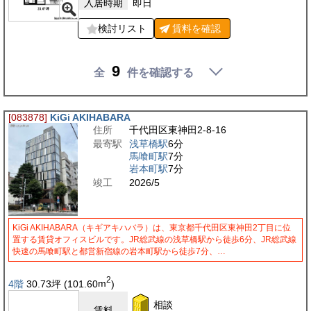
入居時期
即日
検討リスト
賃料を
確認
9
全
件を確認する
[083878]
KiGi AKIHABARA
住所
千代田区東神田2-8-16
最寄駅
浅草橋駅
6分
馬喰町駅
7分
岩本町駅
7分
竣工
2026/5
KiGi AKIHABARA（キギアキハバラ）は、東京都千代田区東神田2丁目に位
置する賃貸オフィスビルです。JR総武線の浅草橋駅から徒歩6分、JR総武線
快速の馬喰町駅と都営新宿線の岩本町駅から徒歩7分、…
2
4階
30.73
坪
(101.60
m
)
相談
賃料