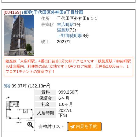
[084159]
(仮称)千代田区外神田6丁目計画
住所
千代田区外神田6-1-1
最寄駅
末広町駅
1分
湯島駅
7分
上野御徒町駅
8分
竣工
2027/1
銀座線「末広町駅」4番出口徒歩1分の好アクセスです！秋葉原駅・御徒町駅
も徒歩圏内、利便性の高い立地です！OAフロア完備、天井高2,600ｍｍ、1
フロア1テナントの貸室です！
2
8階
39.97
坪
(132.13
m
)
賃料
999,250
円
保証金
6ヶ月
礼金
1.0ヶ月
2027/1
入居時期
下旬
検討リスト
内見を
予約