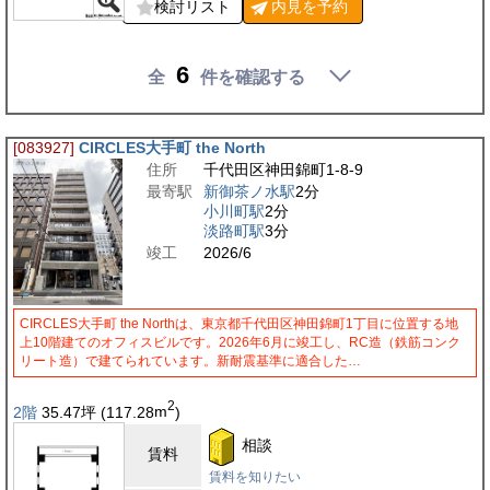
検討リスト
内見を
予約
6
全
件を確認する
[083927]
CIRCLES大手町 the North
住所
千代田区神田錦町1-8-9
最寄駅
新御茶ノ水駅
2分
小川町駅
2分
淡路町駅
3分
竣工
2026/6
CIRCLES大手町 the Northは、東京都千代田区神田錦町1丁目に位置する地
上10階建てのオフィスビルです。2026年6月に竣工し、RC造（鉄筋コンク
リート造）で建てられています。新耐震基準に適合した…
2
2階
35.47
坪
(117.28
m
)
相談
賃料
賃料を知りたい