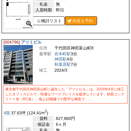
礼金
無
入居時期
即日
検討リスト
内見を
予約
[004796]
アツミビル
住所
千代田区神田富山町8
最寄駅
岩本町駅
3分
神田駅
4分
秋葉原駅
7分
竣工
2024/3
東京都千代田区神田富山町に誕生した「アツミビル」は、2024年4月に竣工
したオフィスビルで、快適なワークプレイスを提供しています。鉄筋コンク
リート造（RC造）、地上10階建ての堅牢な構造で、…
2
4階
37.63
坪
(124.41
m
)
賃料
827,860
円
保証金
6ヶ月
礼金
無