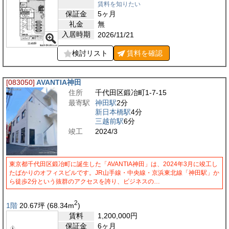
賃料を知りたい
保証金
5ヶ月
礼金
無
入居時期
2026/11/21
検討リスト
賃料を
確認
[083050]
AVANTIA神田
住所
千代田区鍛冶町1-7-15
最寄駅
神田駅
2分
新日本橋駅
4分
三越前駅
6分
竣工
2024/3
東京都千代田区鍛冶町に誕生した「AVANTIA神田」は、2024年3月に竣工し
たばかりのオフィスビルです。JR山手線・中央線・京浜東北線「神田駅」か
ら徒歩2分という抜群のアクセスを誇り、ビジネスの…
2
1階
20.67
坪
(68.34
m
)
賃料
1,200,000
円
保証金
6ヶ月