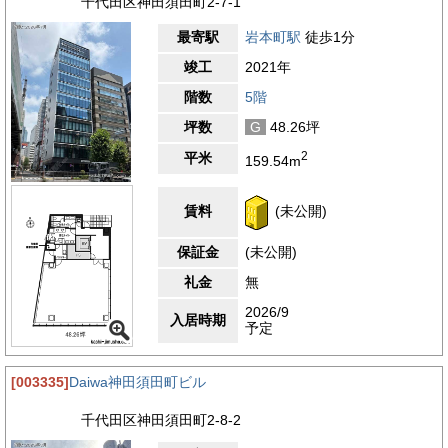
千代田区神田須田町2-7-1
最寄駅
岩本町駅
徒歩1分
竣工
2021年
階数
5階
坪数
G
48.26坪
2
平米
159.54m
賃料
(未公開)
保証金
(未公開)
礼金
無
2026/9
入居時期
予定
[003335]
Daiwa神田須田町ビル
千代田区神田須田町2-8-2