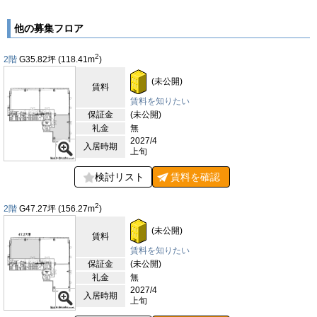
他の募集フロア
2
2階
G35.82
坪
(118.41
m
)
(未公開)
賃料
賃料を知りたい
保証金
(未公開)
礼金
無
2027/4
入居時期
上旬
検討リスト
賃料を
確認
2
2階
G47.27
坪
(156.27
m
)
(未公開)
賃料
賃料を知りたい
保証金
(未公開)
礼金
無
2027/4
入居時期
上旬