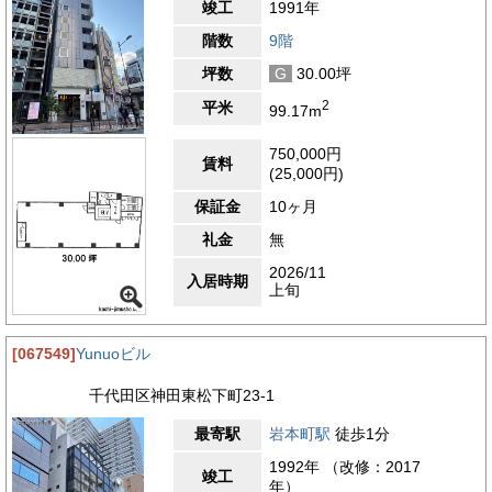
竣工
1991年
階数
9階
坪数
G
30.00坪
2
平米
99.17m
750,000円
賃料
(25,000円)
保証金
10ヶ月
礼金
無
2026/11
入居時期
上旬
[067549]
Yunuoビル
千代田区神田東松下町23-1
最寄駅
岩本町駅
徒歩1分
1992年 （改修：2017
竣工
年）