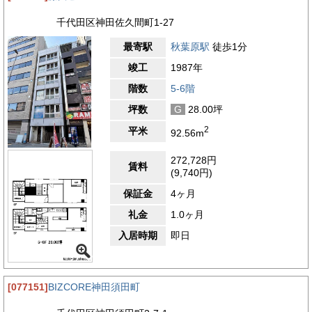
千代田区神田佐久間町1-27
最寄駅
秋葉原駅
徒歩1分
竣工
1987年
階数
5-6階
坪数
G
28.00坪
2
平米
92.56m
272,728円
賃料
(9,740円)
保証金
4ヶ月
礼金
1.0ヶ月
入居時期
即日
[077151]
BIZCORE神田須田町