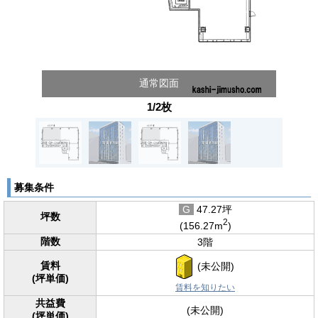
通常図面
1/2枚
募集条件
G
47.27坪
坪数
2
(156.27m
)
階数
3階
賃料
(未公開)
(坪単価)
賃料を知りたい
共益費
(未公開)
(坪単価)