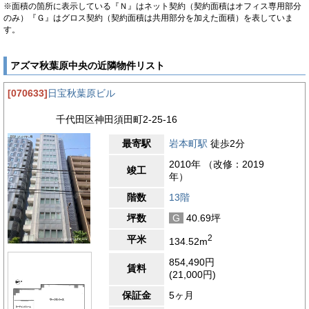
※面積の箇所に表示している『Ｎ』はネット契約（契約面積はオフィス専用部分
のみ）『Ｇ』はグロス契約（契約面積は共用部分を加えた面積）を表していま
す。
アズマ秋葉原中央の近隣物件リスト
[070633]
日宝秋葉原ビル
千代田区神田須田町2-25-16
最寄駅
岩本町駅
徒歩2分
2010年 （改修：2019
竣工
年）
階数
13階
坪数
G
40.69坪
2
平米
134.52m
854,490円
賃料
(21,000円)
保証金
5ヶ月