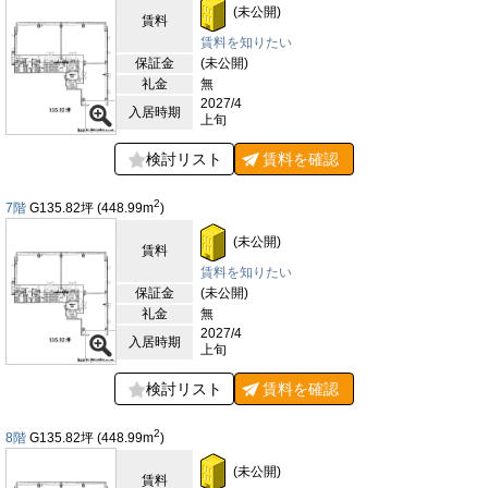
(未公開)
賃料
賃料を知りたい
保証金
(未公開)
礼金
無
2027/4
入居時期
上旬
検討リスト
賃料を
確認
2
7階
G135.82
坪
(448.99
m
)
(未公開)
賃料
賃料を知りたい
保証金
(未公開)
礼金
無
2027/4
入居時期
上旬
検討リスト
賃料を
確認
2
8階
G135.82
坪
(448.99
m
)
(未公開)
賃料