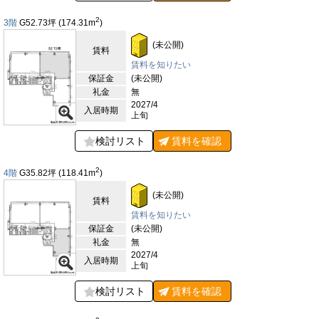
2
3階
G52.73
坪
(174.31
m
)
(未公開)
賃料
賃料を知りたい
保証金
(未公開)
礼金
無
2027/4
入居時期
上旬
検討リスト
賃料を
確認
2
4階
G35.82
坪
(118.41
m
)
(未公開)
賃料
賃料を知りたい
保証金
(未公開)
礼金
無
2027/4
入居時期
上旬
検討リスト
賃料を
確認