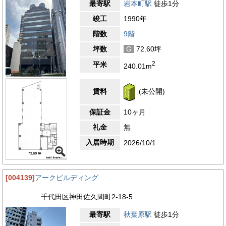
最寄駅
岩本町駅
徒歩1分
竣工
1990年
階数
9階
坪数
G
72.60坪
2
平米
240.01m
賃料
(未公開)
保証金
10ヶ月
礼金
無
入居時期
2026/10/1
[004139]
アークビルディング
千代田区神田佐久間町2-18-5
最寄駅
秋葉原駅
徒歩1分