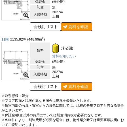
保証金
(未公開)
礼金
無
2027/4
入居時期
上旬
検討リスト
賃料を
確認
2
11階
G135.82
坪
(448.99
m
)
(未公開)
賃料
賃料を知りたい
保証金
(未公開)
礼金
無
2027/4
入居時期
上旬
検討リスト
賃料を
確認
※取引態様：媒介
※フロア図面と現況が異なる場合は現況を優先いたします。
※貸室内部の写真・貸室からの景色に関しては、現在の募集フロアと異なる場合
がございます。
※保証金/敷金以外の費用については別途消費税が必要になります。
※各物件により、別途費用が必要な場合には、物件紹介時又は重要事項説明にお
いてご説明いたします。