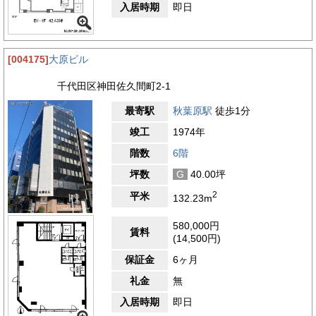
入居時期
即日
[004175]
大原ビル
千代田区神田佐久間町2-1
最寄駅
秋葉原駅
徒歩1分
竣工
1974年
階数
6階
坪数
G
40.00坪
2
平米
132.23m
580,000円
賃料
(14,500円)
保証金
6ヶ月
礼金
無
入居時期
即日