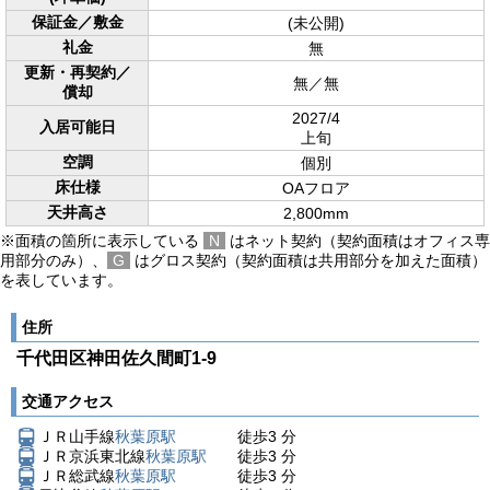
保証金／敷金
(未公開)
礼金
無
更新・再契約／
無／無
償却
2027/4
入居可能日
上旬
空調
個別
床仕様
OAフロア
天井高さ
2,800mm
※面積の箇所に表示している
N
はネット契約（契約面積はオフィス専
用部分のみ）、
G
はグロス契約（契約面積は共用部分を加えた面積）
を表しています。
住所
千代田区神田佐久間町1-9
交通アクセス
ＪＲ山手線
秋葉原駅
徒歩
3
分
ＪＲ京浜東北線
秋葉原駅
徒歩
3
分
ＪＲ総武線
秋葉原駅
徒歩
3
分