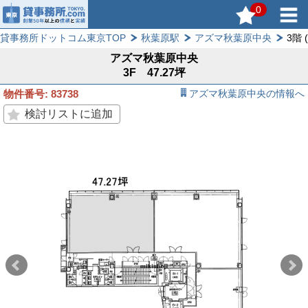
0
貸事務所ドットコム東京TOP
秋葉原駅
アズマ秋葉原中央
3階 
アズマ秋葉原中央
3F 47.27坪
物件番号: 83738
アズマ秋葉原中央の情報へ
検討リストに追加