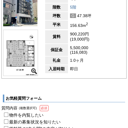
階数
5階
坪数
G
47.38坪
2
平米
156.63m
900,220円
賃料
(19,000円)
5,500,000
保証金
(116,083)
礼金
1.0ヶ月
入居時期
即日
お気軽質問フォーム
質問内容
(複数選択可)
必須
物件を内覧したい
最新の募集状況を知りたい