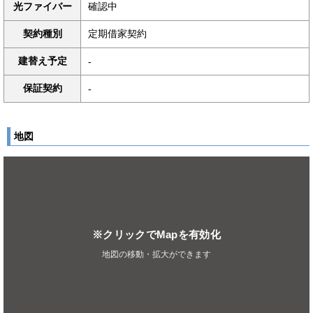
光ファイバー
確認中
契約種別
定期借家契約
建替え予定
-
保証契約
-
地図
※クリックでMapを有効化
地図の移動・拡大ができます