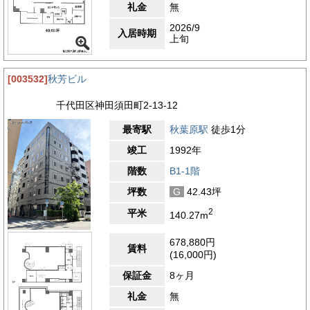
礼金
無
2026/9
入居時期
上旬
[003532]
秋芳ビル
千代田区神田須田町2-13-12
最寄駅
秋葉原駅
徒歩1分
竣工
1992年
階数
B1-1階
坪数
G
42.43坪
2
平米
140.27m
678,880円
賃料
(16,000円)
保証金
8ヶ月
礼金
無