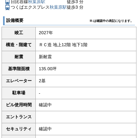
日比谷線
秋葉原駅
徒歩
3
分
つくばエクスプレス
秋葉原駅
徒歩
3
分
設備概要
※-は確認中の表記になります。
竣工
2027年
構造・階建て
ＲＣ造 地上12階 地下1階
耐震
新耐震
基準階面積
135.00坪
エレベーター
2基
駐車場
-
ビル使用時間
確認中
エントランス
セキュリティ
確認中