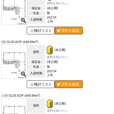
賃料を知りたい
保証金
(未公開)
礼金
無
2027/4
入居時期
上旬
検討リスト
賃料を
確認
2
9階
G135.82
坪
(448.99
m
)
(未公開)
賃料
賃料を知りたい
保証金
(未公開)
礼金
無
2027/4
入居時期
上旬
検討リスト
賃料を
確認
2
10階
G135.82
坪
(448.99
m
)
(未公開)
賃料
賃料を知りたい