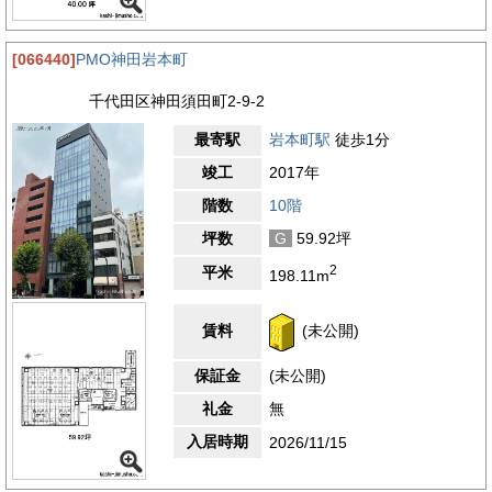
[066440]
PMO神田岩本町
千代田区神田須田町2-9-2
最寄駅
岩本町駅
徒歩1分
竣工
2017年
階数
10階
坪数
G
59.92坪
2
平米
198.11m
賃料
(未公開)
保証金
(未公開)
礼金
無
入居時期
2026/11/15