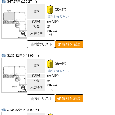
2
4階
G47.27
坪
(156.27
m
)
(未公開)
賃料
賃料を知りたい
保証金
(未公開)
礼金
無
2027/4
入居時期
上旬
検討リスト
賃料を
確認
2
5階
G135.82
坪
(448.99
m
)
(未公開)
賃料
賃料を知りたい
保証金
(未公開)
礼金
無
2027/4
入居時期
上旬
検討リスト
賃料を
確認
2
6階
G135.82
坪
(448.99
m
)