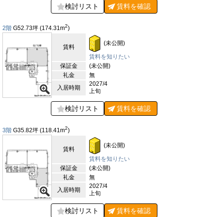
検討リスト
賃料を
確認
2
2階
G52.73
坪
(174.31
m
)
(未公開)
賃料
賃料を知りたい
保証金
(未公開)
礼金
無
2027/4
入居時期
上旬
検討リスト
賃料を
確認
2
3階
G35.82
坪
(118.41
m
)
(未公開)
賃料
賃料を知りたい
保証金
(未公開)
礼金
無
2027/4
入居時期
上旬
検討リスト
賃料を
確認