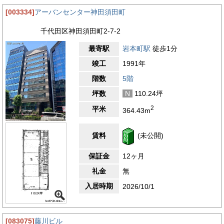
[003334]
アーバンセンター神田須田町
千代田区神田須田町2-7-2
最寄駅
岩本町駅
徒歩1分
竣工
1991年
階数
5階
坪数
N
110.24坪
2
平米
364.43m
賃料
(未公開)
保証金
12ヶ月
礼金
無
入居時期
2026/10/1
[083075]
藤川ビル