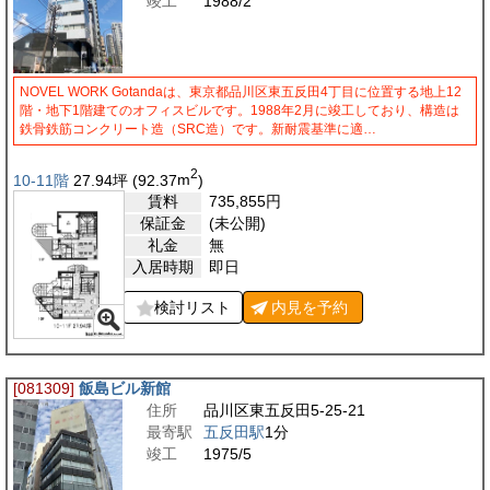
竣工
1988/2
NOVEL WORK Gotandaは、東京都品川区東五反田4丁目に位置する地上12
階・地下1階建てのオフィスビルです。1988年2月に竣工しており、構造は
鉄骨鉄筋コンクリート造（SRC造）です。新耐震基準に適…
2
10-11階
27.94
坪
(92.37
m
)
賃料
735,855
円
保証金
(未公開)
礼金
無
入居時期
即日
検討リスト
内見を
予約
[081309]
飯島ビル新館
住所
品川区東五反田5-25-21
最寄駅
五反田駅
1分
竣工
1975/5