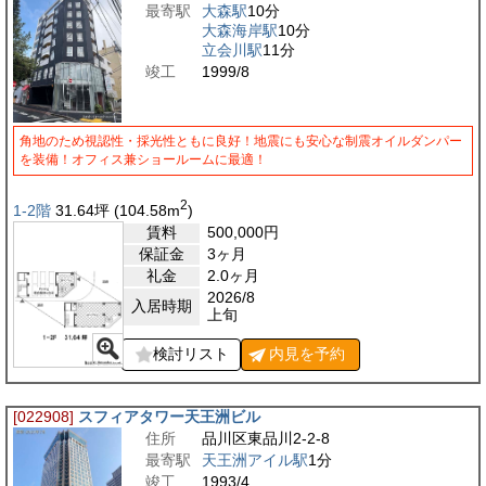
最寄駅
大森駅
10分
大森海岸駅
10分
立会川駅
11分
竣工
1999/8
角地のため視認性・採光性ともに良好！地震にも安心な制震オイルダンパー
を装備！オフィス兼ショールームに最適！
2
1-2階
31.64
坪
(104.58
m
)
賃料
500,000
円
保証金
3ヶ月
礼金
2.0ヶ月
2026/8
入居時期
上旬
検討リスト
内見を
予約
[022908]
スフィアタワー天王洲ビル
住所
品川区東品川2-2-8
最寄駅
天王洲アイル駅
1分
竣工
1993/4