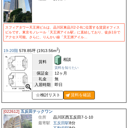
スフィアタワー天王洲ビルは、品川区東品川2-2-8に位置する賃貸オフィス
ビルです。東京モノレール「天王洲アイル駅」に直結しており、徒歩1分で
アクセス可能。さらに、りんかい線「天王洲アイル…
2
19-20階
578.85
坪
(1913.56
m
)
相談
賃料
賃料を知りたい
保証金
12ヶ月
礼金
無
入居時期
即日
検討リスト
賃料を
確認
[022612]
五反田テックワン
住所
品川区西五反田7-1-10
最寄駅
五反田駅
8分
不動前駅
8分