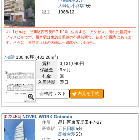
大崎広小路駅
9分
竣工
1988/12
U’s-1ビルは、品川区西五反田7-1-10に位置する、アクセスに優れた賃貸オ
フィスビルです。最寄駅は東急目黒線の不動前駅で、徒歩7分圏内にありま
す。さらに、東急池上線の大崎広小路駅や、JR山手…
2
7-8階
130.46
坪
(431.28
m
)
賃料
3,131,040
円
保証金
6ヶ月
礼金
無
入居時期
即日
検討リスト
内見を
予約
[022454]
NOVEL WORK Gotanda
住所
品川区東五反田4-7-27
最寄駅
五反田駅
5分
高輪台駅
5分