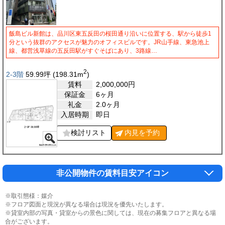
飯島ビル新館は、品川区東五反田の桜田通り沿いに位置する、駅から徒歩1
分という抜群のアクセスが魅力のオフィスビルです。JR山手線、東急池上
線、都営浅草線の五反田駅がすぐそばにあり、3路線…
2
2-3階
59.99
坪
(198.31
m
)
賃料
2,000,000
円
保証金
6ヶ月
礼金
2.0ヶ月
入居時期
即日
検討リスト
内見を
予約
非公開物件の賃料目安アイコン
※取引態様：媒介
※フロア図面と現況が異なる場合は現況を優先いたします。
※貸室内部の写真・貸室からの景色に関しては、現在の募集フロアと異なる場
合がございます。