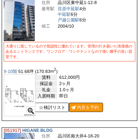
住所
品川区東中延1-12-8
最寄駅
荏原中延駅
4分
中延駅
6分
戸越公園駅
6分
竣工
2004/10
大通りに面しているので視認性に優れています。管理の行き届いた清潔感の
あるエントランスです。ワンフロア・ワンテナントなので使い勝手の良い貸
室です。
2
9-10階
51.68
坪
(170.83
m
)
賃料
612,000
円
保証金
2ヶ月
礼金
1.0ヶ月
入居時期
即日
検討リスト
内見を
予約
[051917]
HIGANE BLDG
住所
品川区南大井4-18-20