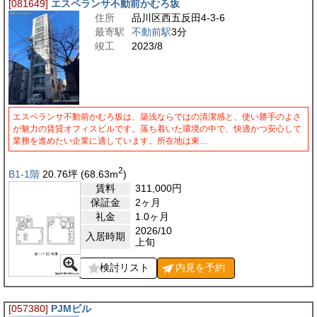
[081649]
エスペランサ不動前かむろ坂
住所
品川区西五反田4-3-6
最寄駅
不動前駅
3分
竣工
2023/8
エスペランサ不動前かむろ坂は、築浅ならではの清潔感と、使い勝手のよさ
が魅力の賃貸オフィスビルです。落ち着いた環境の中で、快適かつ安心して
業務を進めたい企業に適しています。所在地は東…
2
B1-1階
20.76
坪
(68.63
m
)
賃料
311,000
円
保証金
2ヶ月
礼金
1.0ヶ月
2026/10
入居時期
上旬
検討リスト
内見を
予約
[057380]
PJMビル