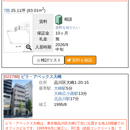
2
7階
25.11
坪
(83.01
m
)
相談
賃料
賃料を知りたい
保証金
10ヶ月
礼金
無
2026/9
入居時期
中旬
検討リスト
賃料を
確認
[022788]
ビラ・アペックス大崎
住所
品川区大崎1-20-15
最寄駅
大崎駅
5分
大崎広小路駅
13分
北品川駅
17分
竣工
1995/8
ビラ・アペックス大崎は、東京都品川区大崎1丁目に位置する地上6階建ての
オフィスビルです。1995年8月に竣工し、RC造（鉄筋コンクリート造）で