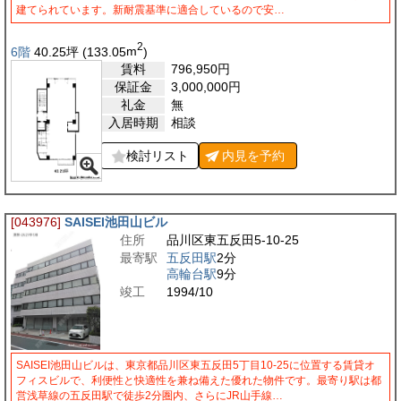
建てられています。新耐震基準に適合しているので安…
2
6階
40.25
坪
(133.05
m
)
賃料
796,950
円
保証金
3,000,000
円
礼金
無
入居時期
相談
検討リスト
内見を
予約
[043976]
SAISEI池田山ビル
住所
品川区東五反田5-10-25
最寄駅
五反田駅
2分
高輪台駅
9分
竣工
1994/10
SAISEI池田山ビルは、東京都品川区東五反田5丁目10-25に位置する賃貸オ
フィスビルで、利便性と快適性を兼ね備えた優れた物件です。最寄り駅は都
営浅草線の五反田駅で徒歩2分圏内、さらにJR山手線…