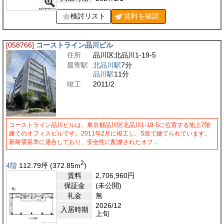
検討リスト
賃料を
確認
[058766]
コーストライン品川ビル
住所
品川区北品川1-19-5
最寄駅
北品川駅
7分
品川駅
11分
竣工
2011/2
コーストライン品川ビルは、東京都品川区北品川1-19-5に位置する地上7階
建てのオフィスビルです。2011年2月に竣工し、S造で建てられています。
新耐震基準に適合しており、安全性に配慮されたオフ…
2
4階
112.79
坪
(372.85
m
)
賃料
2,706,960
円
保証金
(未公開)
礼金
無
2026/12
入居時期
上旬