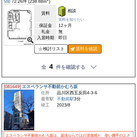
5階
72.26
坪
(238.88
m
)
相談
賃料
賃料を知りたい
保証金
12ヶ月
礼金
無
入居時期
即日
検討リスト
賃料を
確認
4
全
件を確認する
[081649]
エスペランサ不動前かむろ坂
住所
品川区西五反田4-3-6
最寄駅
不動前駅
3分
竣工
2023/8
エスペランサ不動前かむろ坂は、築浅ならではの清潔感と、使い勝手のよさ