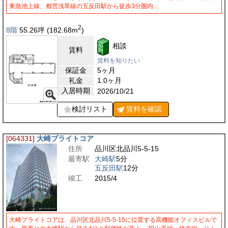
東急池上線、都営浅草線の五反田駅から徒歩3分圏内…
2
8階
55.26
坪
(182.68
m
)
相談
賃料
賃料を知りたい
保証金
5ヶ月
礼金
1.0ヶ月
入居時期
2026/10/21
検討リスト
賃料を
確認
[064331]
大崎ブライトコア
住所
品川区北品川5-5-15
最寄駅
大崎駅
5分
五反田駅
12分
竣工
2015/4
大崎ブライトコアは、品川区北品川5-5-15に位置する高機能オフィスビルで