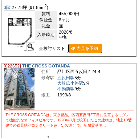
2
3階
27.78
坪
(91.85
m
)
賃料
455,000
円
保証金
6ヶ月
礼金
無
2026/8
入居時期
中旬
検討リスト
内見を
予約
[022652]
THE CROSS GOTANDA
住所
品川区西五反田2-24-4
最寄駅
五反田駅
5分
大崎広小路駅
9分
不動前駅
9分
竣工
1993/8
THE CROSS GOTANDAは、東京都品川区西五反田2丁目に位置するモダン
で機能的なオフィスビルです。1993年8月に竣工したこの建物は、地上10階
建ての鉄骨鉄筋コンクリート造（SRC造）で、新耐震基準…