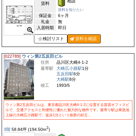
相談
賃料
賃料を知りたい
保証金
6ヶ月
礼金
無
入居時期
即日
検討リスト
賃料を
確認
[022789]
ウィン第2五反田ビル
住所
品川区大崎4-1-2
最寄駅
大崎広小路駅
1分
五反田駅
6分
大崎駅
8分
竣工
1993/5
ウィン第2五反田ビルは、東京都品川区大崎4-1-2に位置する賃貸オフィスビ
ルで、交通アクセスと利便性に優れた魅力的な物件です。最寄り駅は東急池
上線の大崎広小路駅で、徒歩1分という抜群の好立…
2
3階
58.84
坪
(194.50
m
)