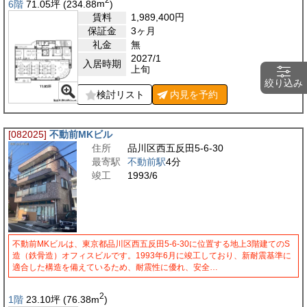
2
6階
71.05
坪
(234.88
m
)
賃料
1,989,400
円
保証金
3ヶ月
礼金
無
2027/1
入居時期
上旬
絞り込み
検討リスト
内見を
予約
[082025]
不動前MKビル
住所
品川区西五反田5-6-30
最寄駅
不動前駅
4分
竣工
1993/6
不動前MKビルは、東京都品川区西五反田5-6-30に位置する地上3階建てのS
造（鉄骨造）オフィスビルです。1993年6月に竣工しており、新耐震基準に
適合した構造を備えているため、耐震性に優れ、安全…
2
1階
23.10
坪
(76.38
m
)