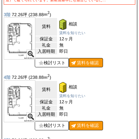
2
3階
72.26
坪
(238.88
m
)
相談
賃料
賃料を知りたい
保証金
12ヶ月
礼金
無
入居時期
即日
検討リスト
賃料を
確認
2
4階
72.26
坪
(238.88
m
)
相談
賃料
賃料を知りたい
保証金
12ヶ月
礼金
無
入居時期
即日
検討リスト
賃料を
確認
2