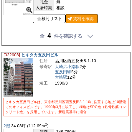
礼金
無
入居時期
相談
検討リスト
賃料を
確認
4
全
件を確認する
[022603]
ヒキタカ五反田ビル
住所
品川区西五反田8-1-10
最寄駅
大崎広小路駅
2分
五反田駅
5分
大崎駅
12分
竣工
1990/3
ヒキタカ五反田ビルは、東京都品川区西五反田8-1-10に位置する地上10階建
てのオフィスビルです。1990年3月に竣工し、構造はSRC造（鉄骨鉄筋コン
クリート造）を採用しています。新耐震基準に適合…
2
2階
34.08
坪
(112.69
m
)
賃料
749,760
円