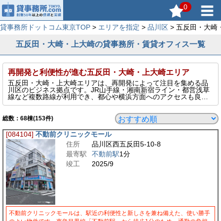
0
貸事務所ドットコム東京TOP
>
エリアを指定
>
品川区
> 五反田・大
五反田・大崎・上大崎の貸事務所・賃貸オフィス一覧
再開発と利便性が進む五反田・大崎・上大崎エリア
五反田・大崎・上大崎エリアは、再開発によって注目を集める品
川区のビジネス拠点です。JR山手線・湘南新宿ライン・都営浅草
線など複数路線が利用でき、都心や横浜方面へのアクセスも良
好。五反田はベンチャー企業やIT関連企業の集積地として人気が
あり、大崎は大型オフィスビルが立ち並ぶスマートシティへと進
化。上大崎は閑静な環境にありながら交通至便で、士業やコンサ
総数：
68
棟(153件)
ル業にも適しています。多様なニーズに応える賃貸オフィスエリ
アです。
[084104]
不動前クリニックモール
住所
品川区西五反田5-10-8
最寄駅
不動前駅
1分
竣工
2025/9
不動前クリニックモールは、駅近の利便性と新しさを兼ね備えた、使い勝手