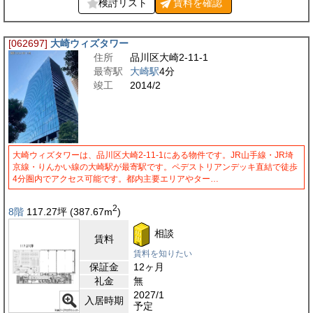
検討リスト
賃料を
確認
[062697]
大崎ウィズタワー
住所
品川区大崎2-11-1
最寄駅
大崎駅
4分
竣工
2014/2
大崎ウィズタワーは、品川区大崎2-11-1にある物件です。JR山手線・JR埼
京線・りんかい線の大崎駅が最寄駅です。ペデストリアンデッキ直結で徒歩
4分圏内でアクセス可能です。都内主要エリアやター…
2
8階
117.27
坪
(387.67
m
)
相談
賃料
賃料を知りたい
保証金
12ヶ月
礼金
無
2027/1
入居時期
予定