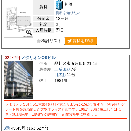
相談
賃料
賃料を知りたい
保証金
12ヶ月
礼金
無
入居時期
即日
検討リスト
賃料を
確認
[022479]
メタリオンOSビル
住所
品川区東五反田5-21-15
最寄駅
五反田駅
7分
目黒駅
11分
竣工
1991/8
メタリオンOSビルは東京都品川区東五反田5-21-15に位置する、利便性とグ
レード感を兼ね備えた大型オフィスビルです。1991年8月に竣工したSRC
造・地上8階地下1階建ての建物で、新耐震基準に準拠し…
2
3階
49.49
坪
(163.62
m
)