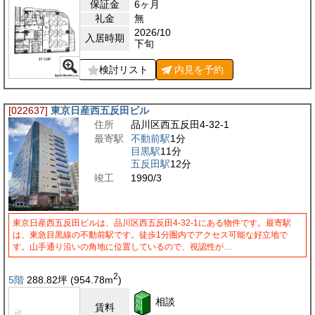
保証金
6ヶ月
礼金
無
2026/10
入居時期
下旬
検討リスト
内見を
予約
[022637]
東京日産西五反田ビル
住所
品川区西五反田4-32-1
最寄駅
不動前駅
1分
目黒駅
11分
五反田駅
12分
竣工
1990/3
東京日産西五反田ビルは、品川区西五反田4-32-1にある物件です。最寄駅
は、東急目黒線の不動前駅です。徒歩1分圏内でアクセス可能な好立地で
す。山手通り沿いの角地に位置しているので、視認性が…
2
5階
288.82
坪
(954.78
m
)
相談
賃料