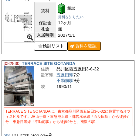
相談
賃料
賃料を知りたい
保証金
12ヶ月
礼金
無
入居時期
2027/1/1
検討リスト
賃料を
確認
[082830]
TERRACE SITE GOTANDA
住所
品川区西五反田3-6-32
最寄駅
五反田駅
7分
不動前駅
9分
竣工
1990/11
TERRACE SITE GOTANDAは、東京都品川区西五反田3-6-32に位置するオフ
ィスビルです。JR山手線・東急池上線・都営浅草線「五反田駅」から徒歩7
分、東急目黒線「不動前駅」から徒歩9分と、複数の駅…
2
2階
121.27
坪
(400.92
m
)