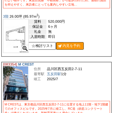
のよい物件です。東急目黒線「不動前駅」から徒歩1分のため、通勤の負担
を抑えやすく、来訪者にとっても案内しやすい立地…
2
3階
26.00
坪
(85.97
m
)
賃料
520,000
円
保証金
6ヶ月
礼金
無
入居時期
即日
検討リスト
内見を
予約
[083354]
M CREST
住所
品川区西五反田2-7-11
最寄駅
五反田駅
1分
竣工
2025/7
M CRESTは、東京都品川区西五反田2-7-11に位置する地上11階・地下1階建
てのオフィスビルです。2025年7月に竣工し、RC造（鉄筋コンクリート
造）で建てられています。新耐震基準にも適合しているた…