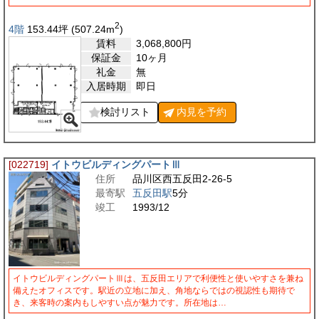
2
4階
153.44
坪
(507.24
m
)
賃料
3,068,800
円
保証金
10ヶ月
礼金
無
入居時期
即日
検討リスト
内見を
予約
[022719]
イトウビルディングパートⅢ
住所
品川区西五反田2-26-5
最寄駅
五反田駅
5分
竣工
1993/12
イトウビルディングパートⅢは、五反田エリアで利便性と使いやすさを兼ね
備えたオフィスです。駅近の立地に加え、角地ならではの視認性も期待で
き、来客時の案内もしやすい点が魅力です。所在地は…