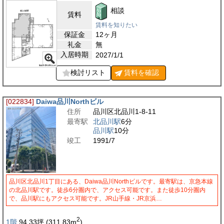
相談
賃料
賃料を知りたい
保証金
12ヶ月
礼金
無
入居時期
2027/1/1
検討リスト
賃料を
確認
[022834]
Daiwa品川Northビル
住所
品川区北品川1-8-11
最寄駅
北品川駅
6分
品川駅
10分
竣工
1991/7
品川区北品川1丁目にある、Daiwa品川Northビルです。最寄駅は、京急本線
の北品川駅です。徒歩6分圏内で、アクセス可能です。また徒歩10分圏内
で、品川駅にもアクセス可能です。JR山手線・JR京浜…
2
1階
94.33
坪
(311.83
m
)