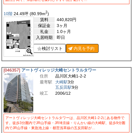
2
10階
24.49
坪
(80.99
m
)
賃料
440,820
円
保証金
3ヶ月
礼金
1.0ヶ月
入居時期
即日
検討リスト
内見を
予約
[046357]
アートヴィレッジ大崎セントラルタワー
住所
品川区大崎1-2-2
最寄駅
大崎駅
3分
五反田駅
9分
竣工
2006/12
アートヴィレッジ大崎セントラルタワーは、品川区大崎1-2-2にある物件で
す。徒歩3分圏内でJR山手線・JR埼京線・りんかい線の大崎駅、徒歩9分圏
内でJR山手線・東急池上線・都営浅草線の五反田駅が…