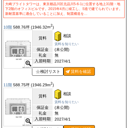
大崎ブライトタワーは、東京都品川区北品川5-6-1に位置する地上31階・地
下2階のオフィスビルです。2015年4月に竣工し、S造で建てられています。
新耐震基準に適合していることに加え、制震構造を…
2
10階
588.76
坪
(1946.32
m
)
相談
賃料
賃料を知りたい
保証金
(未公開)
礼金
無
入居時期
2027/4/1
検討リスト
賃料を
確認
2
11階
588.75
坪
(1946.29
m
)
相談
賃料
賃料を知りたい
保証金
(未公開)
礼金
無
入居時期
2027/4/1