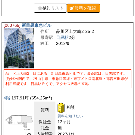
検討リスト
賃料を
確認
[060765]
新目黒東急ビル
住所
品川区上大崎2-25-2
最寄駅
目黒駅
2分
竣工
2012/9
品川区上大崎2丁目にある、新目黒東急ビルです。最寄駅は、目黒駅です。
徒歩3分圏内で、JR山手線・東急目黒線・東京メトロ南北線・都営三田線が
利用可能です。目黒駅近くで、アクセス抜群の立地…
2
4階
197.91
坪
(654.25
m
)
相談
賃料
賃料を知りたい
保証金
12ヶ月
礼金
無
入居時期
2027/1/1