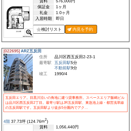
賃料
576,000
円
保証金
1ヶ月
礼金
1.0ヶ月
入居時期
即日
検討リスト
内見を
予約
[022695]
ARZ五反田
住所
品川区西五反田2-23-1
最寄駅
五反田駅
5分
不動前駅
9分
竣工
1990/4
五反田エリア。目黒川沿いの角地に建つ貸事務所。スペースエリア飯嶋ビル
は品川区西五反田2丁目。最寄り駅はJR五反田駅、東急池上線・都営浅草線
の五反田駅です。五反田駅より徒歩5分圏内でアク…
2
4階
37.73
坪
(124.76
m
)
賃料
1,056,440
円