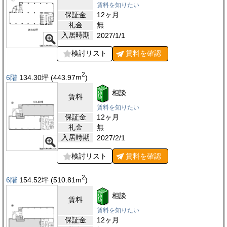
賃料を知りたい
保証金
12ヶ月
礼金
無
入居時期
2027/1/1
検討リスト
賃料を
確認
2
6階
134.30
坪
(443.97
m
)
相談
賃料
賃料を知りたい
保証金
12ヶ月
礼金
無
入居時期
2027/2/1
検討リスト
賃料を
確認
2
6階
154.52
坪
(510.81
m
)
相談
賃料
賃料を知りたい
保証金
12ヶ月