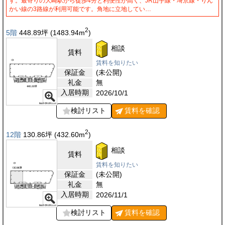
す。最寄りの大崎駅から徒歩4分と利便性が高く、JR山手線・埼京線・りん
かい線の3路線が利用可能です。角地に立地してい…
2
5階
448.89
坪
(1483.94
m
)
相談
賃料
賃料を知りたい
保証金
(未公開)
礼金
無
入居時期
2026/10/1
検討リスト
賃料を
確認
2
12階
130.86
坪
(432.60
m
)
相談
賃料
賃料を知りたい
保証金
(未公開)
礼金
無
入居時期
2026/11/1
検討リスト
賃料を
確認