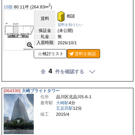
2
15階
80.11
坪
(264.83
m
)
相談
賃料
賃料を知りたい
保証金
(未公開)
礼金
無
入居時期
2026/10/1
検討リスト
賃料を
確認
4
全
件を確認する
[064330]
大崎ブライトタワー
住所
品川区北品川5-6-1
最寄駅
大崎駅
4分
五反田駅
12分
竣工
2015/4