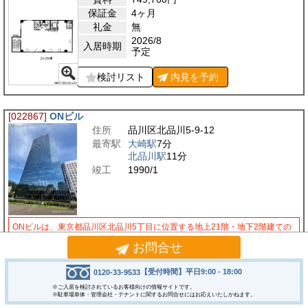
保証金
4ヶ月
礼金
無
2026/8
入居時期
予定
検討リスト
内見を
予約
[022867]
ONビル
住所
品川区北品川5-9-12
最寄駅
大崎駅
7分
北品川駅
11分
竣工
1990/1
ONビルは、東京都品川区北品川5丁目に位置する地上21階・地下2階建ての
オフィスビルです。1990年1月に竣工し、SRC造（鉄骨鉄筋コンクリート
お問合せ
造）で建てられています。新耐震基準に適合しているの…
【受付時間】平日9:00 - 18:00
0120-33-9533
2
1階
216.10
坪
(714.38
m
)
※ご入居を検討されているお客様向けの情報サイトです。
※駐車場単体・管理会社・テナントに関するお問合せにはお応えいたしかねます。
相談