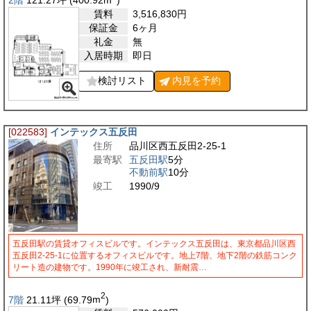
賃料
3,516,830
円
保証金
6ヶ月
礼金
無
入居時期
即日
検討リスト
内見を
予約
[022583]
インテックス五反田
住所
品川区西五反田2-25-1
最寄駅
五反田駅
5分
不動前駅
10分
竣工
1990/9
五反田駅の賃貸オフィスビルです。インテックス五反田は、東京都品川区西
五反田2-25-1に位置するオフィスビルです。地上7階、地下2階の鉄筋コンク
リート造の建物です。1990年に竣工され、新耐震…
2
7階
21.11
坪
(69.79
m
)