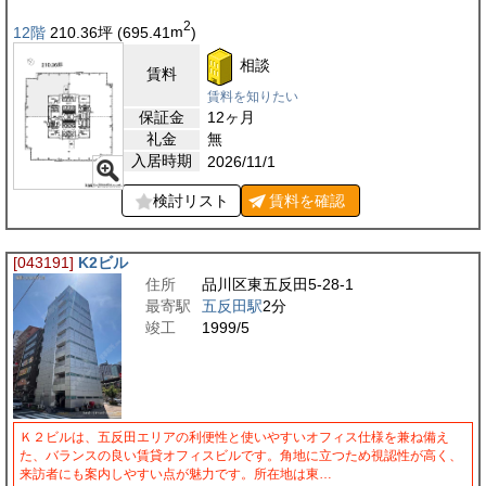
2
12階
210.36
坪
(695.41
m
)
相談
賃料
賃料を知りたい
保証金
12ヶ月
礼金
無
入居時期
2026/11/1
検討リスト
賃料を
確認
[043191]
K2ビル
住所
品川区東五反田5-28-1
最寄駅
五反田駅
2分
竣工
1999/5
Ｋ２ビルは、五反田エリアの利便性と使いやすいオフィス仕様を兼ね備え
た、バランスの良い賃貸オフィスビルです。角地に立つため視認性が高く、
来訪者にも案内しやすい点が魅力です。所在地は東…