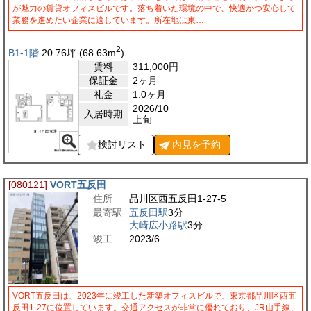
が魅力の賃貸オフィスビルです。落ち着いた環境の中で、快適かつ安心して
業務を進めたい企業に適しています。所在地は東…
2
B1-1階
20.76
坪
(68.63
m
)
賃料
311,000
円
保証金
2ヶ月
礼金
1.0ヶ月
2026/10
入居時期
上旬
検討リスト
内見を
予約
[080121]
VORT五反田
住所
品川区西五反田1-27-5
最寄駅
五反田駅
3分
大崎広小路駅
3分
竣工
2023/6
VORT五反田は、2023年に竣工した新築オフィスビルで、東京都品川区西五
反田1-27に位置しています。交通アクセスが非常に優れており、JR山手線、