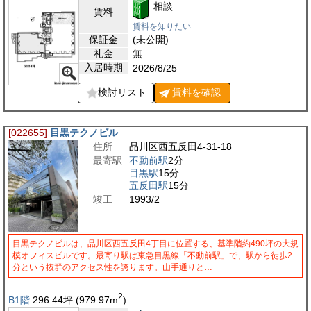
相談
賃料
賃料を知りたい
保証金
(未公開)
礼金
無
入居時期
2026/8/25
検討リスト
賃料を
確認
[022655]
目黒テクノビル
住所
品川区西五反田4-31-18
最寄駅
不動前駅
2分
目黒駅
15分
五反田駅
15分
竣工
1993/2
目黒テクノビルは、品川区西五反田4丁目に位置する、基準階約490坪の大規
模オフィスビルです。最寄り駅は東急目黒線「不動前駅」で、駅から徒歩2
分という抜群のアクセス性を誇ります。山手通りと…
2
B1階
296.44
坪
(979.97
m
)