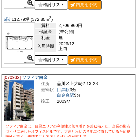
検討リスト
内見を
予約
2
5階
112.79
坪
(372.85
m
)
賃料
2,706,960
円
保証金
(未公開)
礼金
無
2026/12
入居時期
上旬
検討リスト
内見を
予約
[070932]
ソフィア白金
住所
品川区上大崎2-13-28
最寄駅
目黒駅
3分
白金台駅
9分
竣工
2009/7
ソフィア白金は、目黒エリアの利便性と落ち着きを兼ね備えた、企業の拠点
づくりに適したオフィスビルです。大通り沿いの角地に位置しているため視
認性が高く、来訪者にも案内しやすい点が魅力で…