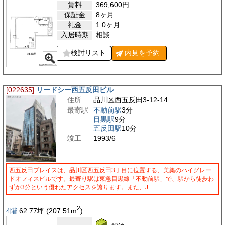
賃料
369,600
円
保証金
8ヶ月
礼金
1.0ヶ月
入居時期
相談
検討リスト
内見を
予約
[022635]
リードシー西五反田ビル
住所
品川区西五反田3-12-14
最寄駅
不動前駅
3分
目黒駅
9分
五反田駅
10分
竣工
1993/6
西五反田プレイスは、品川区西五反田3丁目に位置する、美築のハイグレー
ドオフィスビルです。最寄り駅は東急目黒線「不動前駅」で、駅から徒歩わ
ずか3分という優れたアクセスを誇ります。また、J…
2
4階
62.77
坪
(207.51
m
)