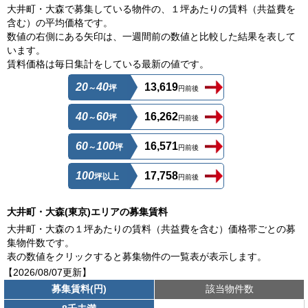
大井町・大森で募集している物件の、１坪あたりの賃料（共益費を
含む）の平均価格です。
数値の右側にある矢印は、一週間前の数値と比較した結果を表して
います。
賃料価格は毎日集計をしている最新の値です。
20
40
13,619
～
坪
円前後
40
60
16,262
～
坪
円前後
60
100
16,571
～
坪
円前後
100
17,758
坪以上
円前後
大井町・大森(東京)エリアの募集賃料
大井町・大森の１坪あたりの賃料（共益費を含む）価格帯ごとの募
集物件数です。
表の数値をクリックすると募集物件の一覧表が表示します。
【2026/08/07更新】
募集賃料(円)
該当物件数