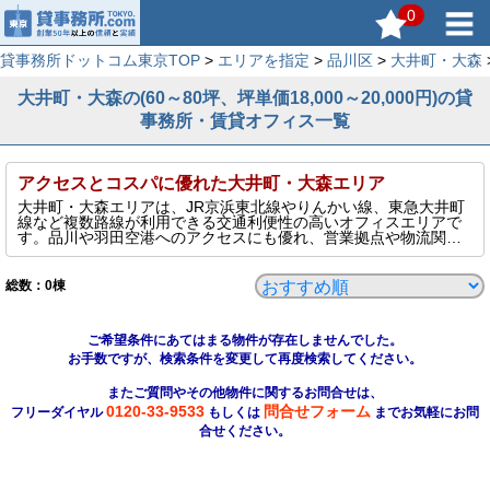
0
貸事務所ドットコム東京TOP
>
エリアを指定
>
品川区
>
大井町・大森
大井町・大森の(60～80坪、坪単価18,000～20,000円)の貸
事務所・賃貸オフィス一覧
アクセスとコスパに優れた大井町・大森エリア
大井町・大森エリアは、JR京浜東北線やりんかい線、東急大井町
線など複数路線が利用できる交通利便性の高いオフィスエリアで
す。品川や羽田空港へのアクセスにも優れ、営業拠点や物流関連
の企業にも人気があります。比較的賃料が抑えられているため、
コストパフォーマンスを重視する中小企業やスタートアップに最
適です。駅周辺には商業施設や飲食店も充実しており、働きやす
総数：
0
棟
い環境が整っています。多様なビジネスニーズに対応できる注目
の賃貸オフィス立地です。
このページでは、そんな大井町・大森エリアの60～80坪、坪単価
ご希望条件にあてはまる物件が存在しませんでした。
18,000～20,000円の貸事務所を表示しています。
お手数ですが、検索条件を変更して再度検索してください。
またご質問やその他物件に関するお問合せは、
0120-33-9533
問合せフォーム
フリーダイヤル
もしくは
までお気軽にお問
合せください。