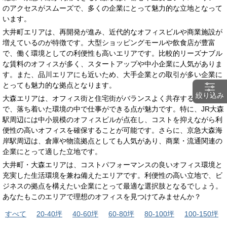
のアクセスがスムーズで、多くの企業にとって魅力的な立地となって
います。
大井町エリアは、再開発が進み、近代的なオフィスビルや商業施設が
増えているのが特徴です。大型ショッピングモールや飲食店が豊富
で、働く環境としての利便性も高いエリアです。比較的リーズナブル
な賃料のオフィスが多く、スタートアップや中小企業に人気がありま
す。また、品川エリアにも近いため、大手企業との取引が多い企業に
とっても魅力的な拠点となります。
絞り込み
大森エリアは、オフィス街と住宅街がバランスよく共存するエリア
で、落ち着いた環境の中で仕事ができる点が魅力です。特に、JR大森
駅周辺には中小規模のオフィスビルが点在し、コストを抑えながら利
便性の高いオフィスを確保することが可能です。さらに、京急大森海
岸駅周辺は、倉庫や物流拠点としても人気があり、商業・流通関連の
企業にとって適した立地です。
大井町・大森エリアは、コストパフォーマンスの良いオフィス環境と
充実した生活環境を兼ね備えたエリアです。利便性の高い立地で、ビ
ジネスの拠点を構えたい企業にとって最適な選択肢となるでしょう。
あなたもこのエリアで理想のオフィスを見つけてみませんか？
すべて
20-40坪
40-60坪
60-80坪
80-100坪
100-150坪