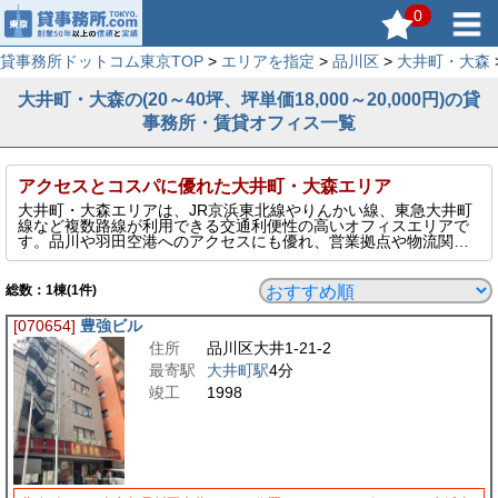
0
貸事務所ドットコム東京TOP
>
エリアを指定
>
品川区
>
大井町・大森
大井町・大森の(20～40坪、坪単価18,000～20,000円)の貸
事務所・賃貸オフィス一覧
アクセスとコスパに優れた大井町・大森エリア
大井町・大森エリアは、JR京浜東北線やりんかい線、東急大井町
線など複数路線が利用できる交通利便性の高いオフィスエリアで
す。品川や羽田空港へのアクセスにも優れ、営業拠点や物流関連
の企業にも人気があります。比較的賃料が抑えられているため、
コストパフォーマンスを重視する中小企業やスタートアップに最
適です。駅周辺には商業施設や飲食店も充実しており、働きやす
総数：
1
棟(1件)
い環境が整っています。多様なビジネスニーズに対応できる注目
の賃貸オフィス立地です。
[070654]
豊強ビル
このページでは、そんな大井町・大森エリアの20～40坪、坪単価
住所
品川区大井1-21-2
18,000～20,000円の貸事務所を表示しています。
最寄駅
大井町駅
4分
竣工
1998