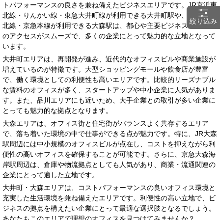
トパフォーマンスの良さを兼ね備えたビジネスエリアです。JR京浜東
北線・りんかい線・東急大井町線が利用できる大井町駅や、JR京浜東
絞り込み
北線・京急本線が利用できる大森駅は、都心や主要ビジネスエリアへ
のアクセスがスムーズで、多くの企業にとって魅力的な立地となって
います。
大井町エリアは、再開発が進み、近代的なオフィスビルや商業施設が
増えているのが特徴です。大型ショッピングモールや飲食店が豊富
で、働く環境としての利便性も高いエリアです。比較的リーズナブル
な賃料のオフィスが多く、スタートアップや中小企業に人気がありま
す。また、品川エリアにも近いため、大手企業との取引が多い企業に
とっても魅力的な拠点となります。
大森エリアは、オフィス街と住宅街がバランスよく共存するエリア
で、落ち着いた環境の中で仕事ができる点が魅力です。特に、JR大森
駅周辺には中小規模のオフィスビルが点在し、コストを抑えながら利
便性の高いオフィスを確保することが可能です。さらに、京急大森海
岸駅周辺は、倉庫や物流拠点としても人気があり、商業・流通関連の
企業にとって適した立地です。
大井町・大森エリアは、コストパフォーマンスの良いオフィス環境と
充実した生活環境を兼ね備えたエリアです。利便性の高い立地で、ビ
ジネスの拠点を構えたい企業にとって最適な選択肢となるでしょう。
あなたもこのエリアで理想のオフィスを見つけてみませんか？