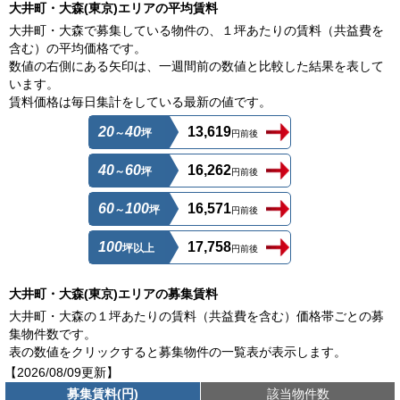
大井町・大森(東京)エリアの平均賃料
大井町・大森で募集している物件の、１坪あたりの賃料（共益費を
含む）の平均価格です。
数値の右側にある矢印は、一週間前の数値と比較した結果を表して
います。
賃料価格は毎日集計をしている最新の値です。
20
40
13,619
～
坪
円前後
40
60
16,262
～
坪
円前後
60
100
16,571
～
坪
円前後
100
17,758
坪以上
円前後
大井町・大森(東京)エリアの募集賃料
大井町・大森の１坪あたりの賃料（共益費を含む）価格帯ごとの募
集物件数です。
表の数値をクリックすると募集物件の一覧表が表示します。
【2026/08/09更新】
募集賃料(円)
該当物件数