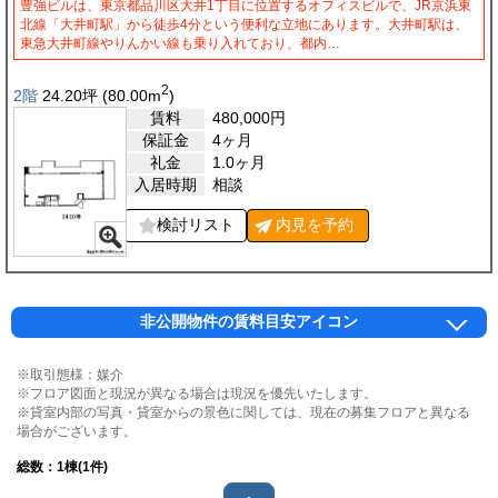
豊強ビルは、東京都品川区大井1丁目に位置するオフィスビルで、JR京浜東
北線「大井町駅」から徒歩4分という便利な立地にあります。大井町駅は、
東急大井町線やりんかい線も乗り入れており、都内…
2
2階
24.20
坪
(80.00
m
)
賃料
480,000
円
保証金
4ヶ月
礼金
1.0ヶ月
入居時期
相談
検討リスト
内見を
予約
非公開物件の賃料目安アイコン
※取引態様：媒介
※フロア図面と現況が異なる場合は現況を優先いたします。
※貸室内部の写真・貸室からの景色に関しては、現在の募集フロアと異なる
場合がございます。
総数：
1
棟(1件)