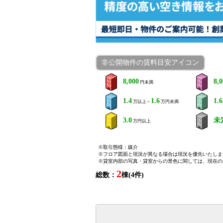
非公開物件の賃料目安アイコン
8,000
8,
円未満
1.4
1.6
1.6
万以上～
万円未満
3.0
未
万円以上
※取引態様：媒介
※フロア図面と現況が異なる場合は現況を優先いたしま
※貸室内部の写真・貸室からの景色に関しては、現在の
2
総数：
棟(4件)