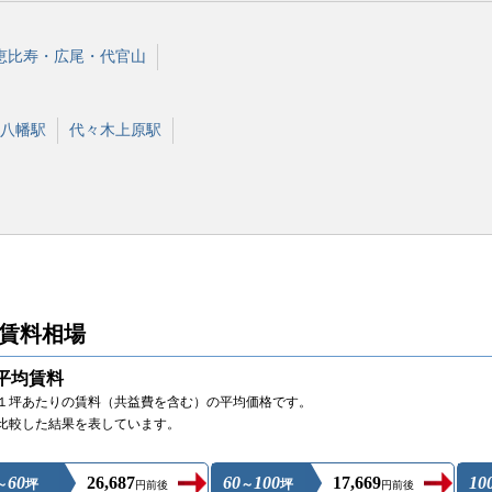
恵比寿・広尾・代官山
八幡駅
代々木上原駅
の賃料相場
平均賃料
１坪あたりの賃料（共益費を含む）の平均価格です。
比較した結果を表しています。
。
60
26,687
60
100
17,669
10
～
坪
～
坪
円前後
円前後