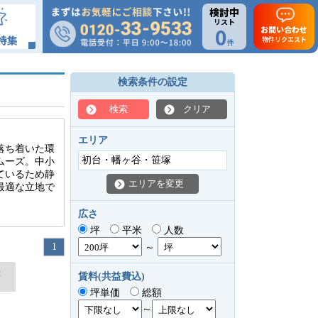
検討中
リスト
0
お問い合わせ
特集
物件リクエスト
件
検索条件の設定
検索
クリア
エリア
落ち着いた環
初台・幡ヶ谷・笹塚
ムーズ。中小
ているため静
エリアを変更
最適な立地で
広さ
坪
平米
人数
1
～
坪
賃料(共益費込)
坪単価
総額
～