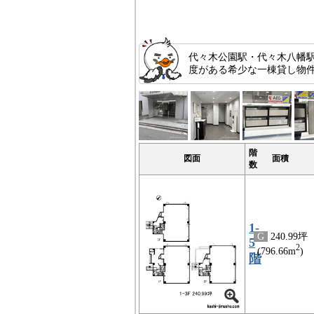
代々木公園駅・代々木八幡
度がある希少な一棟貸し物
階
図面
面積
数
1-
G
240.99坪
5
2
(796.66m
)
階