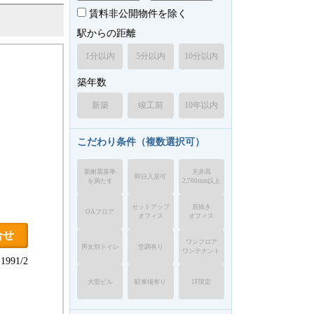
賃料非公開物件を除く
駅からの距離
1分以内
5分以内
10分以内
築年数
新築
竣工前
10年以内
こだわり条件（複数選択可）
新耐震基準
天井高
即日入居可
を満たす
2,700mm以上
セットアップ
居抜き
OAフロア
オフィス
オフィス
合せ
ワンフロア
男女別トイレ
空調有り
ワンテナント
991/2
大型ビル
駐車場有り
1F限定