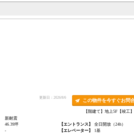
更新日：2026/8/6
この物件を今すぐお問
【階建て】地上5F
【竣工】1
新耐震
】
46.39坪
【エントランス】
全日開放（24h）
】
-
【エレベーター】
1基