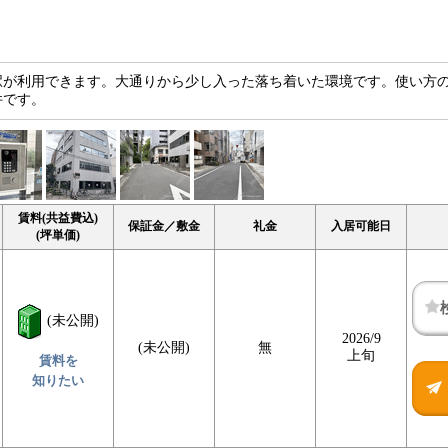
駅が利用できます。大通りから少し入った落ち着いた環境です。使い方
件です。
賃料(共益費込)
保証金／敷金
礼金
入居可能日
(坪単価)
(未公開)
2026/9
(未公開)
無
上旬
賃料を
知りたい