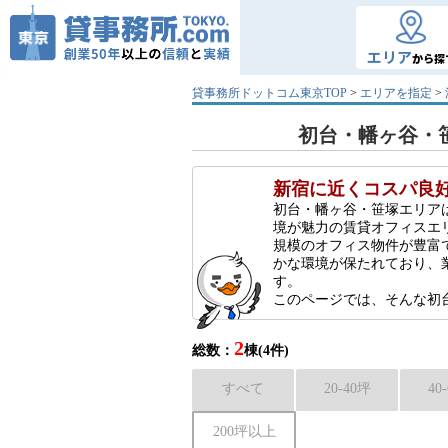
エリア
から探
貸事務所ドットコム東京TOP
>
エリアを指定
>
初台・幡ヶ谷・笹
新宿に近くコスパ良
初台・幡ヶ谷・笹塚エリア
境が魅力の賃貸オフィスエ
規模のオフィス物件が豊富
かな環境が保たれており、
す。
このページでは、そんな初
2
総数：
棟(4件)
すべて
20-40坪
40
200坪以上