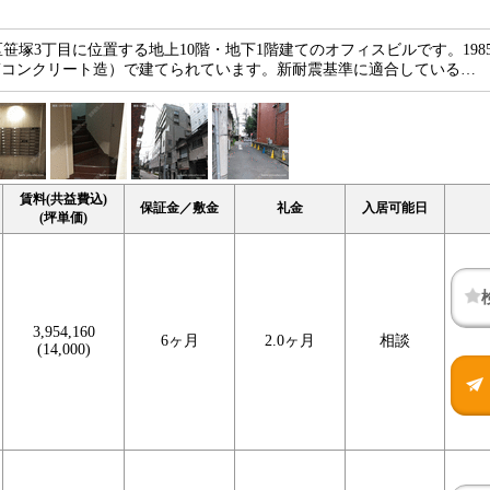
笹塚3丁目に位置する地上10階・地下1階建てのオフィスビルです。1985
筋コンクリート造）で建てられています。新耐震基準に適合している…
賃料(共益費込)
保証金／敷金
礼金
入居可能日
(坪単価)
3,954,160
6ヶ月
2.0ヶ月
相談
(14,000)