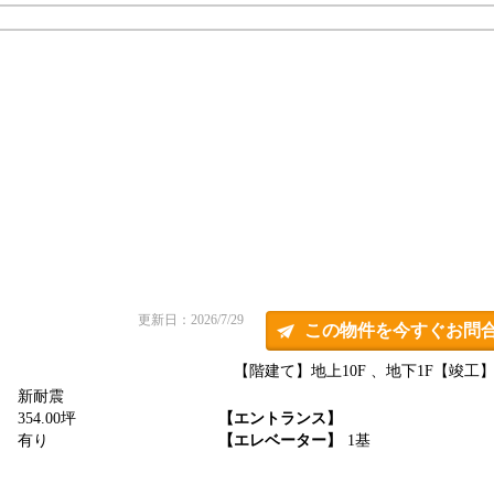
更新日：2026/7/29
この物件を今すぐお問
【階建て】地上10F 、地下1F
【竣工】1
新耐震
】
354.00坪
【エントランス】
】
有り
【エレベーター】
1基