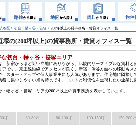
路線
地図
賃料
物件
す
から探す
から探す
から探す
渋谷区
>
初台・幡ヶ谷・笹塚
> 200坪以上の貸事務所・賃貸オフィス一覧
塚の(200坪以上)の貸事務所・賃貸オフィス一覧
好な初台・幡ヶ谷・笹塚エリア
は、新宿からほど近い立地にありながら、比較的リーズナブルな賃料と
リアです。京王線沿線でアクセスが良く、新宿・渋谷方面への移動もス
で、スタートアップや個人事業主にも人気があります。住宅地に隣接し
業務に集中しやすい点も特長です。コストと利便性を重視したい企業に
台・幡ヶ谷・笹塚エリアの200坪以上の貸事務所を表示しています。
-60坪
60-80坪
80-100坪
100-150坪
150-200