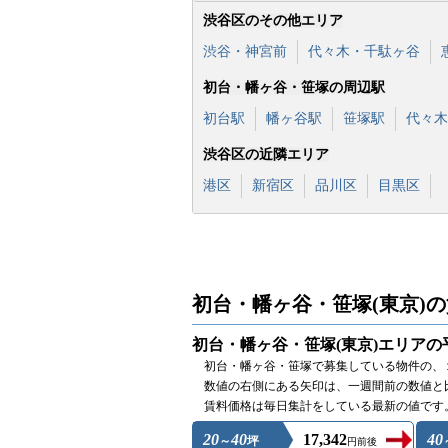
渋谷区のその他エリア
渋谷・神宮前
代々木・千駄ヶ谷
初台・幡ヶ谷・笹塚の周辺駅
初台駅
幡ヶ谷駅
笹塚駅
代々木
渋谷区の近隣エリア
港区
新宿区
品川区
目黒区
初台・幡ヶ谷・笹塚(東京)
初台・幡ヶ谷・笹塚(東京)エリアの
初台・幡ヶ谷・笹塚で募集している物件の、
数値の右側にある矢印は、一週間前の数値と
賃料価格は毎日集計をしている最新の値です
20
40
17,342
40
～
坪
円前後