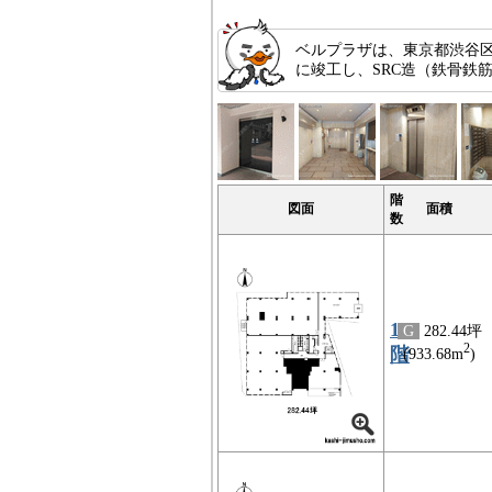
ベルプラザは、東京都渋谷区
に竣工し、SRC造（鉄骨鉄
階
図面
面積
数
1
G
282.44坪
2
階
(933.68m
)