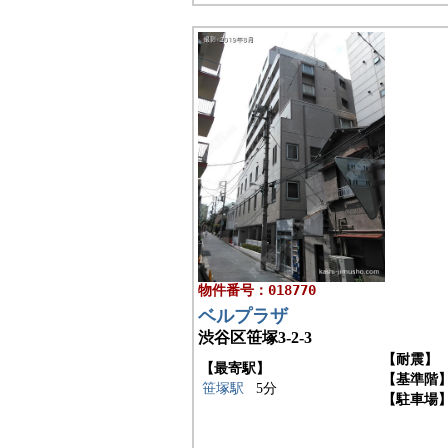
物件番号：018770
ベルプラザ
渋谷区笹塚3-2-3
【耐震】
【最寄駅】
【基準階
笹塚駅
5分
【駐車場