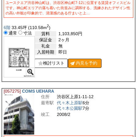
ユースクエア渋谷神山町は、渋谷区神山町7-12に位置する賃貸オフィスビル
です。神山町エリアの落ち着いた街並みに調和する、洗練されたデザイン性
の高い外観が印象的で、清潔感のある佇まいと上…
2
6階
33.45
坪
(110.58
m
)
通常
寸法
賃料
1,103,850
円
保証金
2ヶ月
礼金
無
入居時期
即日
検討リスト
内見を
予約
[057275]
COMS UEHARA
住所
渋谷区上原1-11-12
最寄駅
代々木上原駅
6分
代々木公園駅
7分
竣工
2008/2