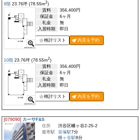
2
8階
23.76
坪
(78.55
m
)
賃料
356,400
円
保証金
6ヶ月
礼金
無
入居時期
即日
検討リスト
内見を
予約
2
10階
23.76
坪
(78.55
m
)
賃料
356,400
円
保証金
6ヶ月
礼金
無
入居時期
即日
検討リスト
内見を
予約
[079090]
カーサF&S
住所
渋谷区幡ヶ谷2-25-2
最寄駅
笹塚駅
7分
幡ヶ谷駅
8分