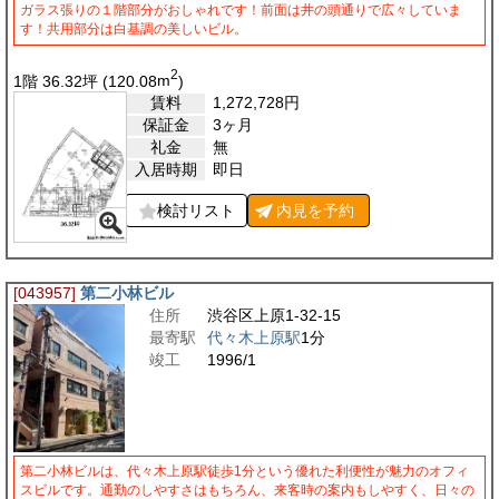
ガラス張りの１階部分がおしゃれです！前面は井の頭通りで広々していま
す！共用部分は白基調の美しいビル。
2
1階 36.32
坪
(120.08
m
)
賃料
1,272,728
円
保証金
3ヶ月
礼金
無
入居時期
即日
検討リスト
内見を
予約
[043957]
第二小林ビル
住所
渋谷区上原1-32-15
最寄駅
代々木上原駅
1分
竣工
1996/1
第二小林ビルは、代々木上原駅徒歩1分という優れた利便性が魅力のオフィ
スビルです。通勤のしやすさはもちろん、来客時の案内もしやすく、日々の