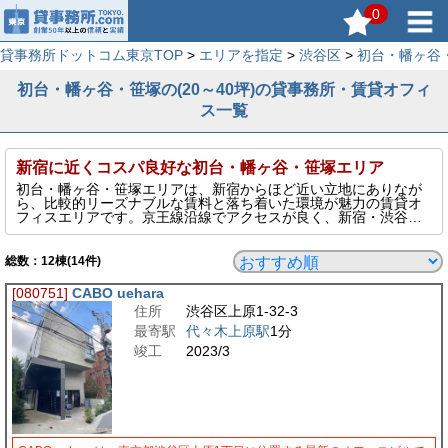
0
貸事務所ドットコム東京TOP
>
エリアを指定
>
渋谷区
>
初台・幡ヶ谷
初台・幡ヶ谷・笹塚の(20～40坪)の貸事務所・賃貸オフィ
ス一覧
新宿に近くコスパ良好な初台・幡ヶ谷・笹塚エリア
初台・幡ヶ谷・笹塚エリアは、新宿からほど近い立地にありなが
ら、比較的リーズナブルな賃料と落ち着いた環境が魅力の賃貸オ
フィスエリアです。京王線沿線でアクセスが良く、新宿・渋谷方
面への移動もスムーズ。中小規模のオフィス物件が豊富で、スタ
ートアップや個人事業主にも人気があります。住宅地に隣接して
いるため静かな環境が保たれており、業務に集中しやすい点も特
総数：
12
棟(14件)
長です。コストと利便性を重視したい企業に最適な立地です。
このページでは、そんな初台・幡ヶ谷・笹塚エリアの20～40坪の
[080751]
CABO uehara
貸事務所を表示しています。
住所
渋谷区上原1-32-3
最寄駅
代々木上原駅
1分
竣工
2023/3