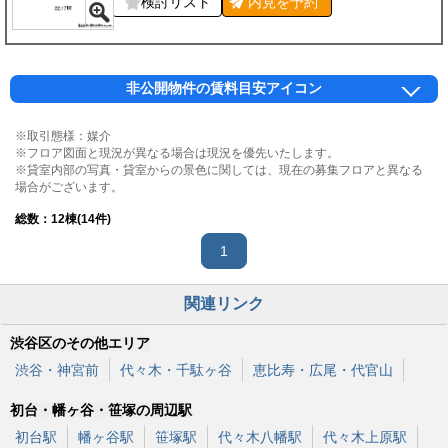
検討リスト
内見を
予約
非公開物件の賃料目安アイコン
※取引態様：媒介
※フロア図面と現況が異なる場合は現況を優先いたします。
※貸室内部の写真・貸室からの景色に関しては、現在の募集フロアと異なる
場合がございます。
総数：
12
棟(14件)
1
関連リンク
渋谷区のその他エリア
渋谷・神宮前
代々木・千駄ヶ谷
恵比寿・広尾・代官山
初台・幡ヶ谷・笹塚の周辺駅
初台駅
幡ヶ谷駅
笹塚駅
代々木八幡駅
代々木上原駅