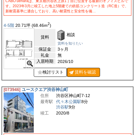
CABO ueharaは、東京都渋谷区上原1丁目に位置する最新のオフィスビルで
す。2023年3月に竣工した地上5階建ての鉄筋コンクリート造（RC造）で、
新耐震基準に適合しており、高い耐震性と安全性を備…
2
4-5階
20.71
坪
(68.46
m
)
相談
賃料
賃料を知りたい
保証金
3ヶ月
礼金
無
入居時期
2026/10
検討リスト
賃料を
確認
[073946]
ユースクエア渋谷神山町
住所
渋谷区神山町7-12
最寄駅
代々木公園駅
8分
渋谷駅
9分
竣工
2020/8