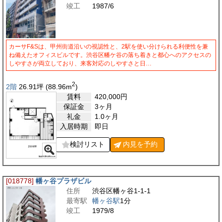
竣工
1987/6
カーサF&Sは、甲州街道沿いの視認性と、2駅を使い分けられる利便性を兼
ね備えたオフィスビルです。渋谷区幡ケ谷の落ち着きと都心へのアクセスの
しやすさが両立しており、来客対応のしやすさと日…
2
2階
26.91
坪
(88.96
m
)
賃料
420,000
円
保証金
3ヶ月
礼金
1.0ヶ月
入居時期
即日
検討リスト
内見を
予約
[018778]
幡ヶ谷プラザビル
住所
渋谷区幡ヶ谷1-1-1
最寄駅
幡ヶ谷駅
1分
竣工
1979/8