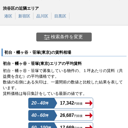
渋谷区の近隣エリア
港区
新宿区
品川区
目黒区
検索条件を変更
初台・幡ヶ谷・笹塚(東京)の賃料相場
初台・幡ヶ谷・笹塚(東京)エリアの平均賃料
初台・幡ヶ谷・笹塚で募集している物件の、１坪あたりの賃料（共
益費を含む）の平均価格です。
数値の右側にある矢印は、一週間前の数値と比較した結果を表して
います。
賃料価格は毎日集計をしている最新の値です。
20
40
17,342
～
坪
円前後
40
60
26,687
～
坪
円前後
60
100
17,669