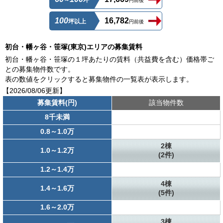
～
坪
円前後
100
16,782
坪以上
円前後
初台・幡ヶ谷・笹塚(東京)エリアの募集賃料
初台・幡ヶ谷・笹塚の１坪あたりの賃料（共益費を含む）価格帯ご
との募集物件数です。
表の数値をクリックすると募集物件の一覧表が表示します。
【2026/08/06更新】
募集賃料(円)
該当物件数
8千未満
0.8～1.0万
2棟
1.0～1.2万
(2件)
1.2～1.4万
4棟
1.4～1.6万
(5件)
1.6～2.0万
3棟