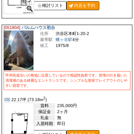
検討リスト
内見を
予約
[051804]
パルムハウス初台
住所
渋谷区本町1-20-2
最寄駅
幡ヶ谷駅
4分
竣工
1975/8
甲州街道沿いの角地に位置しているので視認性抜群です。管理の行き届いた
清潔感のある綺麗なエントランスです。シンプルな形状でレイアウトのしや
すい貸室です。
2
3階
22.17
坪
(73.18
m
)
賃料
235,000
円
保証金
2ヶ月
礼金
無
入居時期
即日