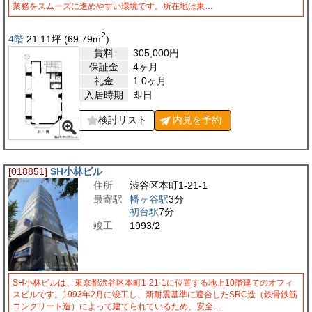
業務をスムーズに進めやすい環境です。所在地は東…
2
4階
21.11
坪
(69.79
m
)
賃料
305,000
円
保証金
4ヶ月
礼金
1.0ヶ月
入居時期
即日
検討リスト
内見を
予約
[018851]
SH小林ビル
住所
渋谷区本町1-21-1
最寄駅
幡ヶ谷駅
3分
初台駅
7分
竣工
1993/2
SH小林ビルは、東京都渋谷区本町1-21-1に位置する地上10階建てのオフィ
スビルです。1993年2月に竣工し、新耐震基準に適合したSRC造（鉄骨鉄筋
コンクリート造）によって建てられているため、安全…