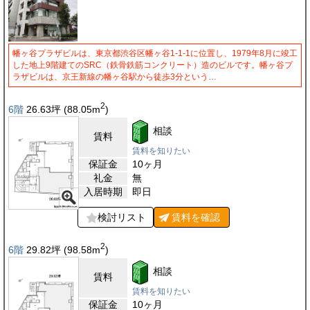
幡ヶ谷プラザビルは、東京都渋谷区幡ヶ谷1-1-1に位置し、1979年8月に竣工
した地上9階建てのSRC（鉄骨鉄筋コンクリート）造のビルです。幡ヶ谷プ
ラザビルは、京王新線の幡ヶ谷駅から徒歩3分という…
2
6階
26.63
坪
(88.05
m
)
相談
賃料
賃料を知りたい
保証金
10ヶ月
礼金
無
入居時期
即日
検討リスト
賃料を
確認
2
6階
29.82
坪
(98.58
m
)
相談
賃料
賃料を知りたい
保証金
10ヶ月