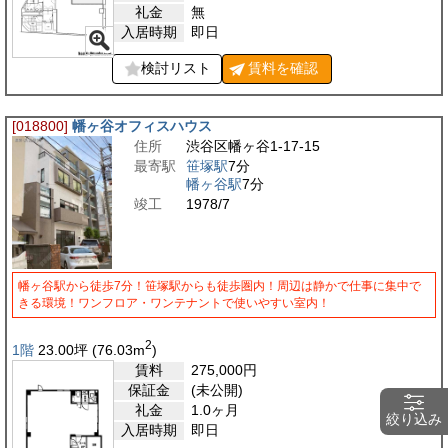
礼金
無
入居時期
即日
検討リスト
賃料を
確認
[018800]
幡ヶ谷オフィスハウス
住所
渋谷区幡ヶ谷1-17-15
最寄駅
笹塚駅
7分
幡ヶ谷駅
7分
竣工
1978/7
幡ヶ谷駅から徒歩7分！笹塚駅からも徒歩圏内！周辺は静かで仕事に集中で
きる環境！ワンフロア・ワンテナントで使いやすい室内！
2
1階
23.00
坪
(76.03
m
)
賃料
275,000
円
保証金
(未公開)
礼金
1.0ヶ月
絞り込み
入居時期
即日