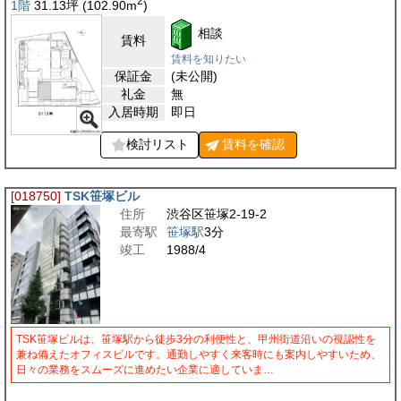
2
1階
31.13
坪
(102.90
m
)
相談
賃料
賃料を知りたい
保証金
(未公開)
礼金
無
入居時期
即日
検討リスト
賃料を
確認
[018750]
TSK笹塚ビル
住所
渋谷区笹塚2-19-2
最寄駅
笹塚駅
3分
竣工
1988/4
TSK笹塚ビルは、笹塚駅から徒歩3分の利便性と、甲州街道沿いの視認性を
兼ね備えたオフィスビルです。通勤しやすく来客時にも案内しやすいため、
日々の業務をスムーズに進めたい企業に適していま…