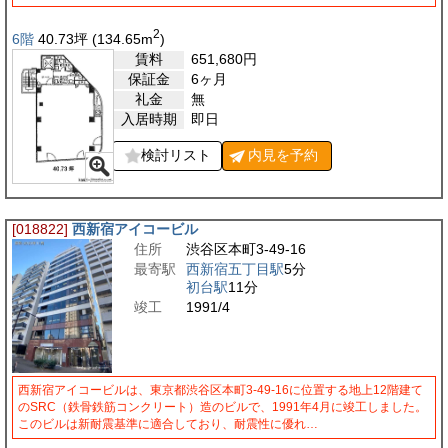
2
6階
40.73
坪
(134.65
m
)
賃料
651,680
円
保証金
6ヶ月
礼金
無
入居時期
即日
検討リスト
内見を
予約
[018822]
西新宿アイコービル
住所
渋谷区本町3-49-16
最寄駅
西新宿五丁目駅
5分
初台駅
11分
竣工
1991/4
西新宿アイコービルは、東京都渋谷区本町3-49-16に位置する地上12階建て
のSRC（鉄骨鉄筋コンクリート）造のビルで、1991年4月に竣工しました。
このビルは新耐震基準に適合しており、耐震性に優れ…