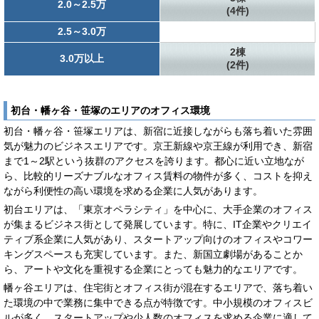
2.0～2.5万
(4件)
2.5～3.0万
2棟
3.0万以上
(2件)
初台・幡ヶ谷・笹塚のエリアのオフィス環境
初台・幡ヶ谷・笹塚エリアは、新宿に近接しながらも落ち着いた雰囲
気が魅力のビジネスエリアです。京王新線や京王線が利用でき、新宿
まで1～2駅という抜群のアクセスを誇ります。都心に近い立地なが
ら、比較的リーズナブルなオフィス賃料の物件が多く、コストを抑え
ながら利便性の高い環境を求める企業に人気があります。
初台エリアは、「東京オペラシティ」を中心に、大手企業のオフィス
が集まるビジネス街として発展しています。特に、IT企業やクリエイ
ティブ系企業に人気があり、スタートアップ向けのオフィスやコワー
キングスペースも充実しています。また、新国立劇場があることか
ら、アートや文化を重視する企業にとっても魅力的なエリアです。
幡ヶ谷エリアは、住宅街とオフィス街が混在するエリアで、落ち着い
た環境の中で業務に集中できる点が特徴です。中小規模のオフィスビ
ルが多く、スタートアップや少人数のオフィスを求める企業に適して