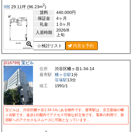
2
9階
29.11
坪
(96.23
m
)
賃料
440,000
円
保証金
4ヶ月
礼金
1.0ヶ月
2026/8
入居時期
上旬
検討リスト
内見を
予約
[018799]
宝ビル
住所
渋谷区幡ヶ谷1-34-14
最寄駅
幡ヶ谷駅
1分
笹塚駅
13分
竣工
1991/1
宝ビルは、渋谷区幡ケ谷1-34-14にある物件です。最寄駅は、京王新線の幡
ヶ谷駅です。徒歩1分圏内でアクセス可能な好立地です。電車の利用で、新
宿駅へのアクセスもスムーズに可能となっています…