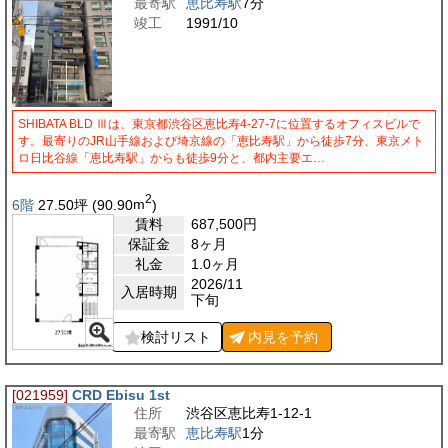
最寄駅
恵比寿駅
7分
竣工
1991/10
SHIBATA BLD Ⅲは、東京都渋谷区恵比寿4-27-7に位置するオフィスビルで
す。最寄りのJR山手線および埼京線の「恵比寿駅」から徒歩7分、東京メト
ロ日比谷線「恵比寿駅」からも徒歩9分と、都内主要エ…
2
6階
27.50
坪
(90.90
m
)
賃料
687,500
円
保証金
8ヶ月
礼金
1.0ヶ月
2026/11
入居時期
下旬
検討リスト
内見を
予約
[021959]
CRD Ebisu 1st
住所
渋谷区恵比寿1-12-1
最寄駅
恵比寿駅
1分