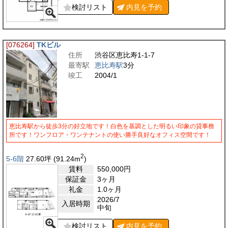
検討リスト
内見を
予約
[076264]
TKビル
住所
渋谷区恵比寿1-1-7
最寄駅
恵比寿駅
3分
竣工
2004/1
恵比寿駅から徒歩3分の好立地です！白色を基調とした明るい印象の貸事務
所です！ワンフロア・ワンテナントの使い勝手良好なオフィス空間です！
2
5-6階
27.60
坪
(91.24
m
)
賃料
550,000
円
保証金
3ヶ月
礼金
1.0ヶ月
2026/7
入居時期
中旬
検討リスト
内見を
予約