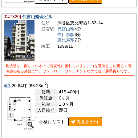
[047320]
代官山齋金ビル
住所
渋谷区恵比寿西1-33-14
最寄駅
代官山駅
4分
中目黒駅
6分
恵比寿駅
7分
竣工
1999/11
駒沢通りに面しているので視認性に優れています。白を基調とした明るく清
潔感のある外観です。ワンフロア・ワンテナントなので使い勝手良好です。
2
4階
20.64
坪
(68.23
m
)
賃料
415,400
円
保証金
6ヶ月
礼金
1.0ヶ月
入居時期
即日
検討リスト
内見を
予約