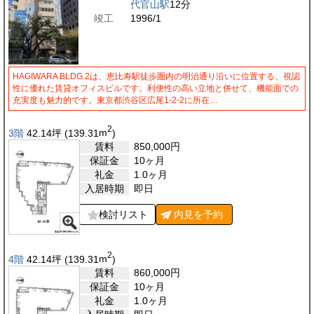
代官山駅
12分
竣工
1996/1
HAGIWARA BLDG.2は、恵比寿駅徒歩圏内の明治通り沿いに位置する、視認
性に優れた賃貸オフィスビルです。利便性の高い立地と併せて、機能面での
充実度も魅力的です。東京都渋谷区広尾1-2-2に所在…
2
3階
42.14
坪
(139.31
m
)
賃料
850,000
円
保証金
10ヶ月
礼金
1.0ヶ月
入居時期
即日
検討リスト
内見を
予約
2
4階
42.14
坪
(139.31
m
)
賃料
860,000
円
保証金
10ヶ月
礼金
1.0ヶ月