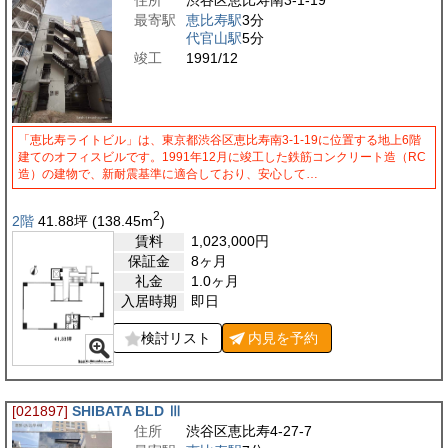
住所
渋谷区恵比寿南3-1-19
最寄駅
恵比寿駅
3分
代官山駅
5分
竣工
1991/12
「恵比寿ライトビル」は、東京都渋谷区恵比寿南3-1-19に位置する地上6階
建てのオフィスビルです。1991年12月に竣工した鉄筋コンクリート造（RC
造）の建物で、新耐震基準に適合しており、安心して…
2
2階
41.88
坪
(138.45
m
)
賃料
1,023,000
円
保証金
8ヶ月
礼金
1.0ヶ月
入居時期
即日
検討リスト
内見を
予約
[021897]
SHIBATA BLD Ⅲ
住所
渋谷区恵比寿4-27-7