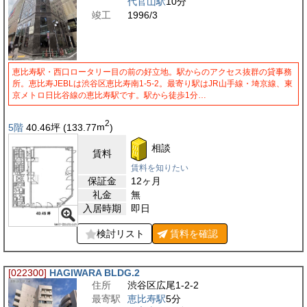
代官山駅
10分
竣工
1996/3
恵比寿駅・西口ロータリー目の前の好立地。駅からのアクセス抜群の貸事務
所。恵比寿JEBLは渋谷区恵比寿南1-5-2。最寄り駅はJR山手線・埼京線、東
京メトロ日比谷線の恵比寿駅です。駅から徒歩1分…
2
5階
40.46
坪
(133.77
m
)
相談
賃料
賃料を知りたい
保証金
12ヶ月
礼金
無
入居時期
即日
検討リスト
賃料を
確認
[022300]
HAGIWARA BLDG.2
住所
渋谷区広尾1-2-2
最寄駅
恵比寿駅
5分