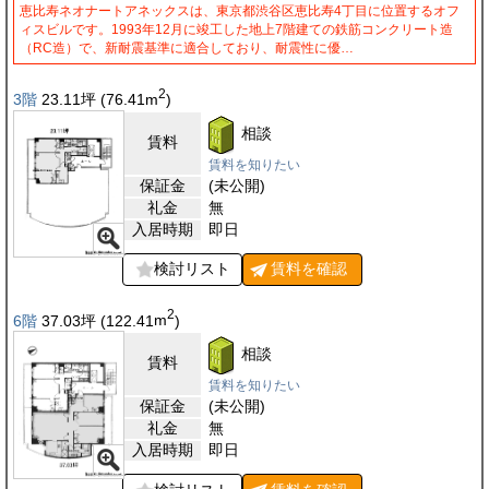
恵比寿ネオナートアネックスは、東京都渋谷区恵比寿4丁目に位置するオフ
ィスビルです。1993年12月に竣工した地上7階建ての鉄筋コンクリート造
（RC造）で、新耐震基準に適合しており、耐震性に優…
2
3階
23.11
坪
(76.41
m
)
相談
賃料
賃料を知りたい
保証金
(未公開)
礼金
無
入居時期
即日
検討リスト
賃料を
確認
2
6階
37.03
坪
(122.41
m
)
相談
賃料
賃料を知りたい
保証金
(未公開)
礼金
無
入居時期
即日