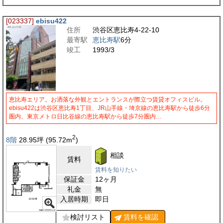
[023337]
ebisu422
住所
渋谷区恵比寿4-22-10
最寄駅
恵比寿駅
6分
竣工
1993/3
恵比寿エリア。お洒落な外観とエントランスが際立つ賃貸オフィスビル。
ebisu422は渋谷区恵比寿1丁目、JR山手線・埼京線の恵比寿駅から徒歩6分
圏内、東京メトロ日比谷線の恵比寿駅から徒歩7分圏内…
2
8階
28.95
坪
(95.72
m
)
相談
賃料
賃料を知りたい
保証金
12ヶ月
礼金
無
入居時期
即日
検討リスト
賃料を
確認