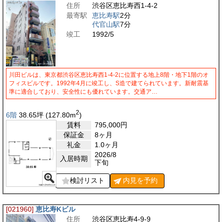
住所
渋谷区恵比寿西1-4-2
最寄駅
恵比寿駅
2分
代官山駅
7分
竣工
1992/5
川田ビルは、東京都渋谷区恵比寿西1-4-2に位置する地上8階・地下1階のオ
フィスビルです。1992年4月に竣工し、S造で建てられています。新耐震基
準に適合しており、安全性にも優れています。交通ア…
2
6階
38.65
坪
(127.80
m
)
賃料
795,000
円
保証金
8ヶ月
礼金
1.0ヶ月
2026/8
入居時期
下旬
検討リスト
内見を
予約
[021960]
恵比寿Kビル
住所
渋谷区恵比寿4-9-9