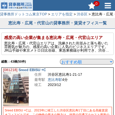
0
貸事務所ドットコム東京TOP
>
エリアを指定
>
渋谷区
> 恵比寿・広
恵比寿・広尾・代官山の貸事務所・賃貸オフィス一覧
感度の高い企業が集まる恵比寿・広尾・代官山エリア
恵比寿・広尾・代官山エリアは、洗練された街並みと落ち着いた
雰囲気が魅力の、感度の高い企業に人気のビジネスエリアです。
JR山手線や東京メトロ日比谷線、東急東横線が利用でき、渋谷・
目黒・六本木方面へのアクセスも良好。ハイセンスなショップや
飲食店が多く、来客対応や社員満足度にも優れた環境が整ってい
ます。スタートアップやデザイン・IT系企業、クリエイティブ職
総数：
43
棟(50件)
種の拠点として支持される、ブランド力のある賃貸オフィスエリ
アです。
[081218]
Sreed EBISU +C
住所
渋谷区恵比寿1-21-17
最寄駅
恵比寿駅
4分
竣工
2023/12
Sreed EBISU +Cは、2023年に竣工した渋谷区恵比寿1丁目にある高級賃貸
オフィスビルです。この物件の最大の魅力は、抜群の交通アクセスと最新の