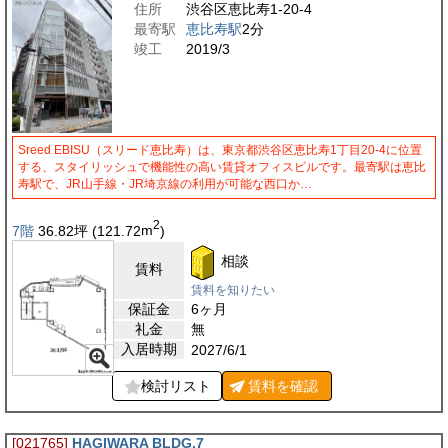
住所
渋谷区恵比寿1-20-4
最寄駅
恵比寿駅
2分
竣工
2019/3
Sreed EBISU（スリード恵比寿）は、東京都渋谷区恵比寿1丁目20-4に位置
する、スタイリッシュで機能性の高い賃貸オフィスビルです。最寄駅は恵比
寿駅で、JR山手線・JR埼京線の利用が可能な西口か…
2
7階
36.82
坪
(121.72
m
)
相談
賃料
賃料を知りたい
保証金
6ヶ月
礼金
無
入居時期
2027/6/1
検討リスト
賃料を
確認
[021765]
HAGIWARA BLDG.7