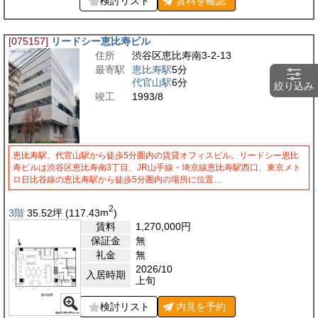
検討リスト
賃料を
確認
[075157]
リードシー恵比寿ビル
住所
渋谷区恵比寿南3-2-13
最寄駅
恵比寿駅
5分
代官山駅
6分
絞り込み
竣工
1993/8
恵比寿駅、代官山駅から徒歩5分圏内の賃貸オフィスビル。リードシー恵比
寿ビルは渋谷区恵比寿南3丁目、JR山手線・埼京線恵比寿駅西口、東京メト
ロ日比谷線の恵比寿駅から徒歩5分圏内の場所に位置…
2
3階
35.52
坪
(117.43
m
)
賃料
1,270,000
円
保証金
無
礼金
無
2026/10
入居時期
上旬
検討リスト
内見を
予約