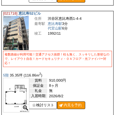
[021718]
恵比寿S2ビル
住所
渋谷区恵比寿西1-4-4
最寄駅
恵比寿駅
3分
代官山駅
6分
竣工
1992/11
複数路線が利用可能！交通アクセス抜群！柱も無く、スッキリした形状なの
で、レイアウト自在！カードセキュリティ・ＯＡフロア・光ファイバー対
応！
2
5階
35.35
坪
(116.86
m
)
賃料
910,000
円
保証金
8ヶ月
礼金
無
入居時期
2026/8/2
検討リスト
内見を
予約