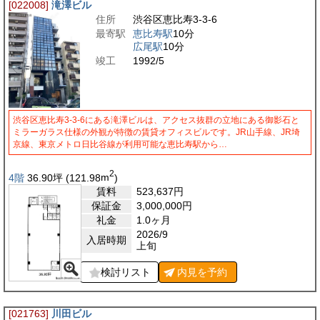
[022008]
滝澤ビル
住所
渋谷区恵比寿3-3-6
最寄駅
恵比寿駅
10分
広尾駅
10分
竣工
1992/5
渋谷区恵比寿3-3-6にある滝澤ビルは、アクセス抜群の立地にある御影石と
ミラーガラス仕様の外観が特徴の賃貸オフィスビルです。JR山手線、JR埼
京線、東京メトロ日比谷線が利用可能な恵比寿駅から…
2
4階
36.90
坪
(121.98
m
)
賃料
523,637
円
保証金
3,000,000
円
礼金
1.0ヶ月
2026/9
入居時期
上旬
検討リスト
内見を
予約
[021763]
川田ビル