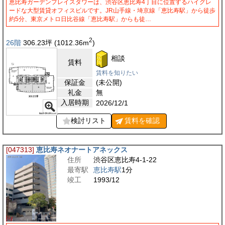
恵比寿ガーデンプレイスタワーは、渋谷区恵比寿4丁目に位置するハイグレ
ードな大型賃貸オフィスビルです。JR山手線・埼京線「恵比寿駅」から徒歩
約5分、東京メトロ日比谷線「恵比寿駅」からも徒…
2
26階
306.23
坪
(1012.36
m
)
相談
賃料
賃料を知りたい
保証金
(未公開)
礼金
無
入居時期
2026/12/1
検討リスト
賃料を
確認
[047313]
恵比寿ネオナートアネックス
住所
渋谷区恵比寿4-1-22
最寄駅
恵比寿駅
1分
竣工
1993/12