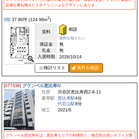
設備を兼ね備えたスタイリッシュなデザインにありま…
2
8階
37.80
坪
(124.98
m
)
相談
賃料
賃料を知りたい
保証金
無
礼金
無
入居時期
2026/10/14
検討リスト
賃料を
確認
[077338]
グランベル恵比寿Ⅳ
住所
渋谷区恵比寿西2-8-11
最寄駅
恵比寿駅
4分
代官山駅
8分
竣工
2021/5
グランベル恵比寿Ⅳは、恵比寿エリアの利便性と、独立性の高いオフィス環