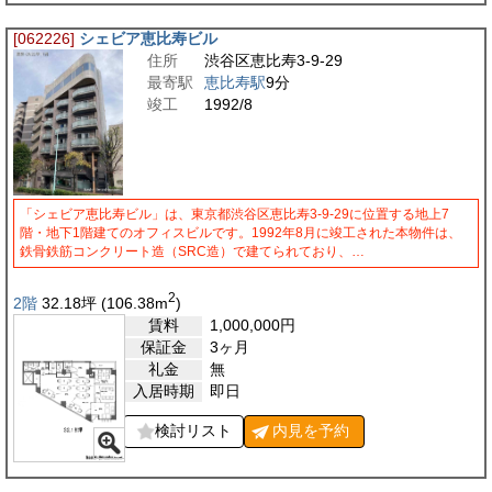
[062226]
シェビア恵比寿ビル
住所
渋谷区恵比寿3-9-29
最寄駅
恵比寿駅
9分
竣工
1992/8
「シェビア恵比寿ビル」は、東京都渋谷区恵比寿3-9-29に位置する地上7
階・地下1階建てのオフィスビルです。1992年8月に竣工された本物件は、
鉄骨鉄筋コンクリート造（SRC造）で建てられており、…
2
2階
32.18
坪
(106.38
m
)
賃料
1,000,000
円
保証金
3ヶ月
礼金
無
入居時期
即日
検討リスト
内見を
予約