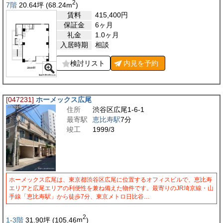
2
7階
20.64
坪
(68.24
m
)
賃料
415,400
円
保証金
6ヶ月
礼金
1.0ヶ月
入居時期
相談
検討リスト
内見を
予約
[047231]
ホーメックス広尾
住所
渋谷区広尾1-6-1
最寄駅
恵比寿駅
7分
竣工
1999/3
ホーメックス広尾は、東京都渋谷区広尾に位置するオフィスビルで、恵比寿
エリアと広尾エリアの利便性を兼ね備えた物件です。最寄りのJR埼京線・山
手線「恵比寿駅」から徒歩7分、東京メトロ日比谷…
2
1-3階
31.90
坪
(105.46
m
)