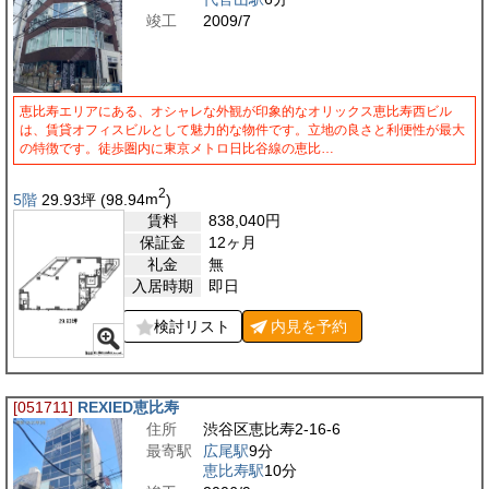
竣工
2009/7
恵比寿エリアにある、オシャレな外観が印象的なオリックス恵比寿西ビル
は、賃貸オフィスビルとして魅力的な物件です。立地の良さと利便性が最大
の特徴です。徒歩圏内に東京メトロ日比谷線の恵比…
2
5階
29.93
坪
(98.94
m
)
賃料
838,040
円
保証金
12ヶ月
礼金
無
入居時期
即日
検討リスト
内見を
予約
[051711]
REXIED恵比寿
住所
渋谷区恵比寿2-16-6
最寄駅
広尾駅
9分
恵比寿駅
10分