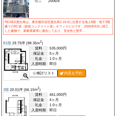
竣工
2006/9
REXIED恵比寿は、東京都渋谷区恵比寿2-16-6に位置する地上8階・地下3階
建てのRC造（鉄筋コンクリート造）オフィスビルです。2006年9月に竣工
した建物で、新耐震基準に適合しており、安全性と堅牢…
2
B1階
29.75
坪
(98.35
m
)
賃料
535,000
円
保証金
5ヶ月
礼金
1.0ヶ月
入居時期
即日
検討リスト
内見を
予約
2
3階
20.01
坪
(66.15
m
)
賃料
461,000
円
保証金
4ヶ月
礼金
1.0ヶ月
入居時期
即日