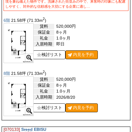
境を兼ね備えた物件です。洗練された街並みの中で、来客時の印象にも配慮
しやすく、対外的な信頼感を大切にする企業に適し…
2
6階
21.58
坪
(71.33
m
)
賃料
520,000
円
保証金
8ヶ月
礼金
1.0ヶ月
入居時期
即日
検討リスト
内見を
予約
2
8階
21.58
坪
(71.33
m
)
賃料
520,000
円
保証金
8ヶ月
礼金
1.0ヶ月
入居時期
2026/8/20
検討リスト
内見を
予約
[070133]
Sreed EBISU