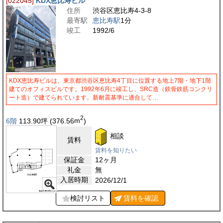
[022045]
KDX恵比寿ビル
住所
渋谷区恵比寿4-3-8
最寄駅
恵比寿駅
1分
竣工
1992/6
KDX恵比寿ビルは、東京都渋谷区恵比寿4丁目に位置する地上7階・地下1階
建てのオフィスビルです。1992年6月に竣工し、SRC造（鉄骨鉄筋コンクリ
ート造）で建てられています。新耐震基準に適合して…
2
6階
113.90
坪
(376.56
m
)
相談
賃料
賃料を知りたい
保証金
12ヶ月
礼金
無
入居時期
2026/12/1
検討リスト
賃料を
確認