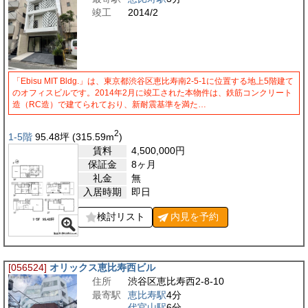
竣工
2014/2
「Ebisu MIT Bldg.」は、東京都渋谷区恵比寿南2-5-1に位置する地上5階建て
のオフィスビルです。2014年2月に竣工された本物件は、鉄筋コンクリート
造（RC造）で建てられており、新耐震基準を満た…
2
1-5階
95.48
坪
(315.59
m
)
賃料
4,500,000
円
保証金
8ヶ月
礼金
無
入居時期
即日
検討リスト
内見を
予約
[056524]
オリックス恵比寿西ビル
住所
渋谷区恵比寿西2-8-10
最寄駅
恵比寿駅
4分
代官山駅
6分