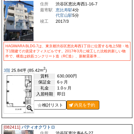
住所
渋谷区恵比寿西1-16-7
最寄駅
恵比寿駅
4分
代官山駅
5分
竣工
2017/3
HAGIWARA BLDG.7は、東京都渋谷区恵比寿西1丁目に位置する地上5階・地
下1階建ての賃貸オフィスビルです。2017年3月に竣工した比較的新しい物
件で、構造は鉄筋コンクリート造（RC造）、新耐震基準…
2
3階
25.84
坪
(85.42
m
)
賃料
630,000
円
保証金
6ヶ月
礼金
1.0ヶ月
入居時期
即日
検討リスト
内見を
予約
[082411]
パティオクワトロ
住所
渋谷区恵比寿4-5-27