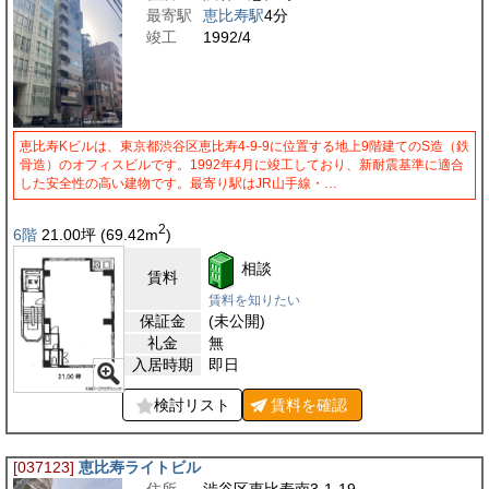
最寄駅
恵比寿駅
4分
竣工
1992/4
恵比寿Kビルは、東京都渋谷区恵比寿4-9-9に位置する地上9階建てのS造（鉄
骨造）のオフィスビルです。1992年4月に竣工しており、新耐震基準に適合
した安全性の高い建物です。最寄り駅はJR山手線・…
2
6階
21.00
坪
(69.42
m
)
相談
賃料
賃料を知りたい
保証金
(未公開)
礼金
無
入居時期
即日
検討リスト
賃料を
確認
[037123]
恵比寿ライトビル