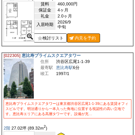
賃料
460,000
円
保証金
4ヶ月
礼金
2.0ヶ月
2026/9
入居時期
中旬
検討リスト
内見を
予約
[022305]
恵比寿プライムスクエアタワー
住所
渋谷区広尾1-1-39
最寄駅
恵比寿駅
6分
竣工
1997/1
恵比寿プライムスクエアタワーは東京都渋谷区広尾1-1-39にある賃貸オフィ
スビルです。明治通りから一本入った角地に位置する視認性の高い立地で
す。恵比寿エリアにある高層タワーです。設備が充…
2
2階
27.02
坪
(89.32
m
)