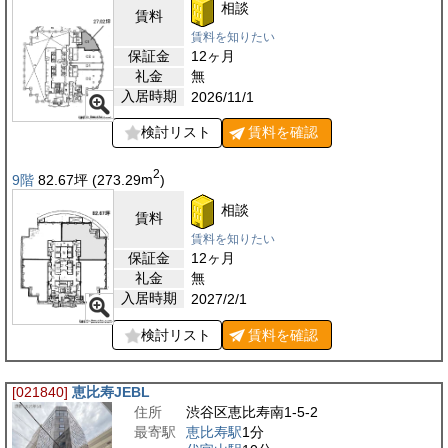
相談
賃料
賃料を知りたい
保証金
12ヶ月
礼金
無
入居時期
2026/11/1
検討リスト
賃料を
確認
2
9階
82.67
坪
(273.29
m
)
相談
賃料
賃料を知りたい
保証金
12ヶ月
礼金
無
入居時期
2027/2/1
検討リスト
賃料を
確認
[021840]
恵比寿JEBL
住所
渋谷区恵比寿南1-5-2
最寄駅
恵比寿駅
1分