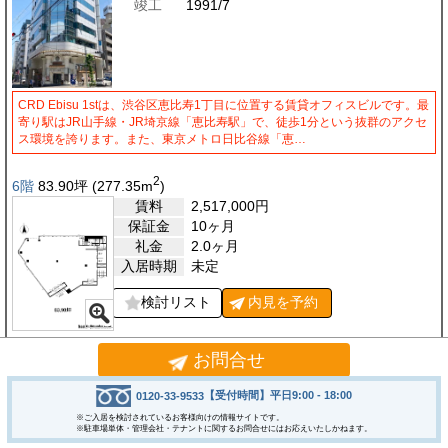
竣工
1991/7
CRD Ebisu 1stは、渋谷区恵比寿1丁目に位置する賃貸オフィスビルです。最
寄り駅はJR山手線・JR埼京線「恵比寿駅」で、徒歩1分という抜群のアクセ
ス環境を誇ります。また、東京メトロ日比谷線「恵…
2
6階
83.90
坪
(277.35
m
)
賃料
2,517,000
円
保証金
10ヶ月
礼金
2.0ヶ月
入居時期
未定
検討リスト
内見を
予約
お問合せ
[021601]
セントラル代官山
住所
渋谷区代官山町14-23
【受付時間】平日9:00 - 18:00
0120-33-9533
最寄駅
代官山駅
5分
※ご入居を検討されているお客様向けの情報サイトです。
※駐車場単体・管理会社・テナントに関するお問合せにはお応えいたしかねます。
恵比寿駅
9分