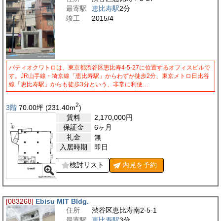
最寄駅
恵比寿駅
2分
竣工
2015/4
パティオクワトロは、東京都渋谷区恵比寿4-5-27に位置するオフィスビルで
す。JR山手線・埼京線「恵比寿駅」からわずか徒歩2分、東京メトロ日比谷
線「恵比寿駅」からも徒歩3分という、非常に利便…
2
3階
70.00
坪
(231.40
m
)
賃料
2,170,000
円
保証金
6ヶ月
礼金
無
入居時期
即日
検討リスト
内見を
予約
[083268]
Ebisu MIT Bldg.
住所
渋谷区恵比寿南2-5-1
最寄駅
恵比寿駅
3分