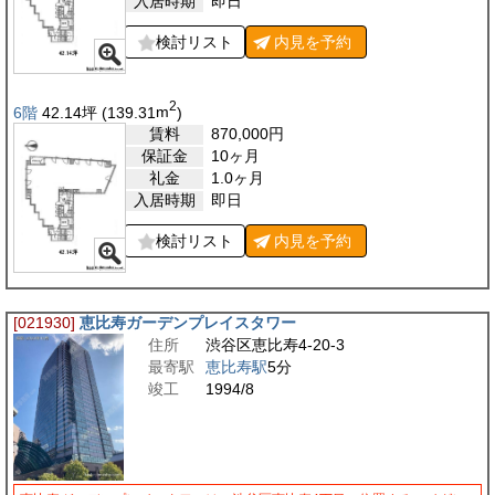
入居時期
即日
検討リスト
内見を
予約
2
6階
42.14
坪
(139.31
m
)
賃料
870,000
円
保証金
10ヶ月
礼金
1.0ヶ月
入居時期
即日
検討リスト
内見を
予約
[021930]
恵比寿ガーデンプレイスタワー
住所
渋谷区恵比寿4-20-3
最寄駅
恵比寿駅
5分
竣工
1994/8