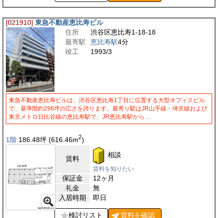
[021910]
東急不動産恵比寿ビル
住所
渋谷区恵比寿1-18-18
最寄駅
恵比寿駅
4分
竣工
1993/3
東急不動産恵比寿ビルは、渋谷区恵比寿1丁目に位置する大型オフィスビル
で、基準階約296坪の広さを誇ります。最寄り駅はJR山手線・埼京線および
東京メトロ日比谷線の恵比寿駅で、JR恵比寿駅から…
2
1階
186.48
坪
(616.46
m
)
相談
賃料
賃料を知りたい
保証金
12ヶ月
礼金
無
入居時期
即日
検討リスト
賃料を
確認