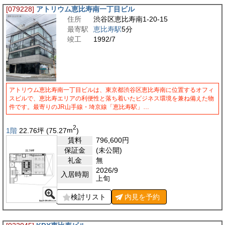
[079228]
アトリウム恵比寿南一丁目ビル
住所
渋谷区恵比寿南1-20-15
最寄駅
恵比寿駅
5分
竣工
1992/7
アトリウム恵比寿南一丁目ビルは、東京都渋谷区恵比寿南に位置するオフィ
スビルで、恵比寿エリアの利便性と落ち着いたビジネス環境を兼ね備えた物
件です。最寄りのJR山手線・埼京線「恵比寿駅」…
2
1階
22.76
坪
(75.27
m
)
賃料
796,600
円
保証金
(未公開)
礼金
無
2026/9
入居時期
上旬
検討リスト
内見を
予約