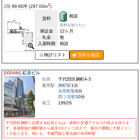
2
2階
89.85
坪
(297.03
m
)
相談
賃料
賃料を知りたい
保証金
12ヶ月
礼金
無
入居時期
相談
検討リスト
賃料を
確認
[000486]
紅谷ビル
住所
千代田区麹町4-3
最寄駅
麹町駅
1分
永田町駅
6分
四ツ谷駅
10分
竣工
1992/5
千代田区麹町に位置する紅谷ビルは、抜群の交通アクセスの良さを誇りま
す。有楽町線の麹町駅から徒歩1分という近さで、毎日の通勤に大変メリッ
トがあります。他にも、半蔵門線と南北線の永田町駅…