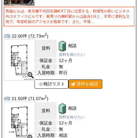
西脇ビルは、東京都千代田区麹町4丁目に位置する、利便性の高いビジネス
向けオフィスビルです。最寄りの麹町駅からは徒歩1分と、非常に便利な立
地で、有楽町線のアクセスが抜群です。また、半蔵…
2
2階
22.00
坪
(72.73
m
)
相談
賃料
賃料を知りたい
保証金
12ヶ月
礼金
無
入居時期
即日
検討リスト
賃料を
確認
2
4階
21.50
坪
(71.07
m
)
相談
賃料
賃料を知りたい
保証金
12ヶ月
礼金
無
入居時期
相談