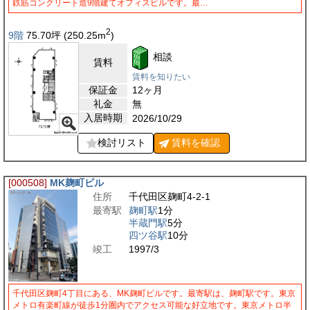
鉄筋コンクリート造9階建てオフィスビルです。最…
2
9階
75.70
坪
(250.25
m
)
相談
賃料
賃料を知りたい
保証金
12ヶ月
礼金
無
入居時期
2026/10/29
検討リスト
賃料を
確認
[000508]
MK麹町ビル
住所
千代田区麹町4-2-1
最寄駅
麹町駅
1分
半蔵門駅
5分
四ツ谷駅
10分
竣工
1997/3
千代田区麹町4丁目にある、MK麹町ビルです。最寄駅は、麹町駅です。東京
メトロ有楽町線が徒歩1分圏内でアクセス可能な好立地です。東京メトロ半