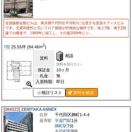
全国旅館会館ビルは、東京都千代田区平河町2に位置する賃貸オフィスビル
です。交通利便性と広いフロア面積が特徴的な物件です。地上7階、地下2階
建ての構造で、1969年に竣工し、その後2009年にリ…
2
7階
25.55
坪
(84.46
m
)
相談
賃料
賃料を知りたい
保証金
10ヶ月
礼金
無
入居時期
即日
検討リスト
賃料を
確認
[084022]
ZENITAKA ANNEX
住所
千代田区麹町1-4-4
最寄駅
半蔵門駅
1分
麹町駅
7分
永田町駅
8分