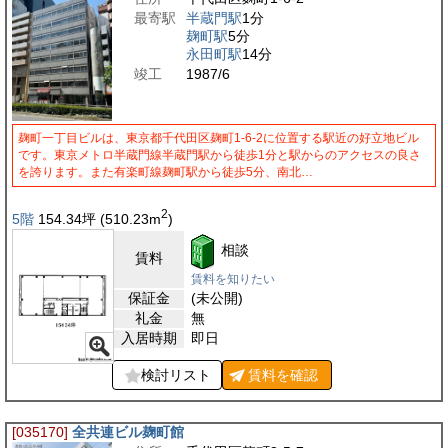
最寄駅
半蔵門駅
1分
麹町駅
5分
永田町駅
14分
竣工
1987/6
麹町一丁目ビルは、東京都千代田区麹町1-6-2に位置する駅近の好立地ビル
です。東京メトロ半蔵門線半蔵門駅から徒歩1分と駅からのアクセスの良さ
を誇ります。また有楽町線麹町駅から徒歩5分、南北…
2
5階
154.34
坪
(510.23
m
)
相談
賃料
賃料を知りたい
保証金
(未公開)
礼金
無
入居時期
即日
検討リスト
賃料を
確認
[035170]
全共連ビル麹町館