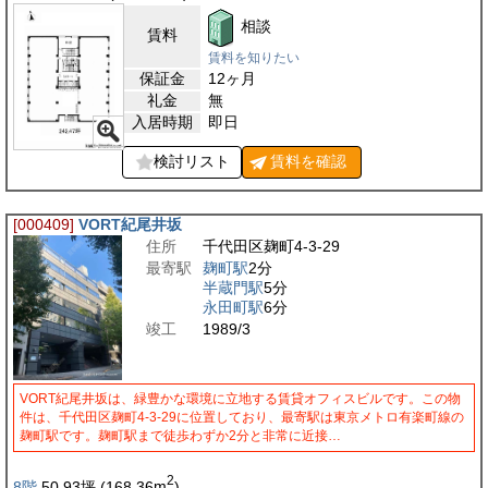
相談
賃料
賃料を知りたい
保証金
12ヶ月
礼金
無
入居時期
即日
検討リスト
賃料を
確認
[000409]
VORT紀尾井坂
住所
千代田区麹町4-3-29
最寄駅
麹町駅
2分
半蔵門駅
5分
永田町駅
6分
竣工
1989/3
VORT紀尾井坂は、緑豊かな環境に立地する賃貸オフィスビルです。この物
件は、千代田区麹町4-3-29に位置しており、最寄駅は東京メトロ有楽町線の
麹町駅です。麹町駅まで徒歩わずか2分と非常に近接…
2
8階
50.93
坪
(168.36
m
)