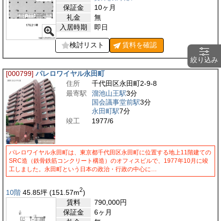
保証金
10ヶ月
礼金
無
入居時期
即日
検討リスト
賃料を
確認
絞り込み
[000799]
パレロワイヤル永田町
住所
千代田区永田町2-9-8
最寄駅
溜池山王駅
3分
国会議事堂前駅
3分
永田町駅
7分
竣工
1977/6
パレロワイヤル永田町は、東京都千代田区永田町に位置する地上11階建ての
SRC造（鉄骨鉄筋コンクリート構造）のオフィスビルで、1977年10月に竣
工しました。永田町という日本の政治・行政の中心に…
2
10階
45.85
坪
(151.57
m
)
賃料
790,000
円
保証金
6ヶ月