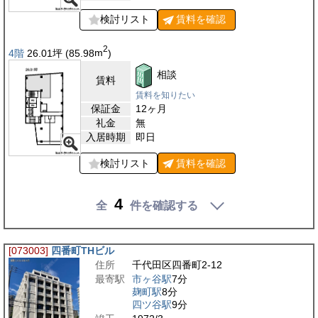
検討リスト
賃料を
確認
2
4階
26.01
坪
(85.98
m
)
相談
賃料
賃料を知りたい
保証金
12ヶ月
礼金
無
入居時期
即日
検討リスト
賃料を
確認
4
全
件を確認する
[073003]
四番町THビル
住所
千代田区四番町2-12
最寄駅
市ヶ谷駅
7分
麹町駅
8分
四ツ谷駅
9分