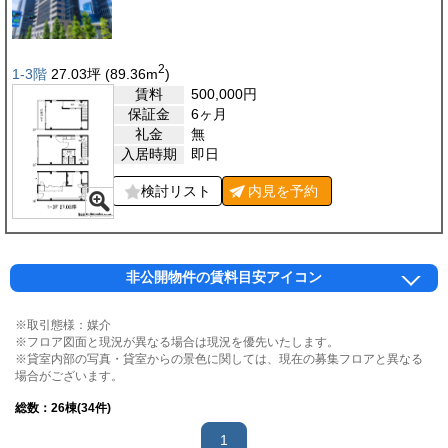
2
1-3階
27.03
坪
(89.36
m
)
賃料
500,000
円
保証金
6ヶ月
礼金
無
入居時期
即日
検討リスト
内見を
予約
非公開物件の賃料目安アイコン
※取引態様：媒介
※フロア図面と現況が異なる場合は現況を優先いたします。
※貸室内部の写真・貸室からの景色に関しては、現在の募集フロアと異なる
場合がございます。
総数：
26
棟(34件)
1