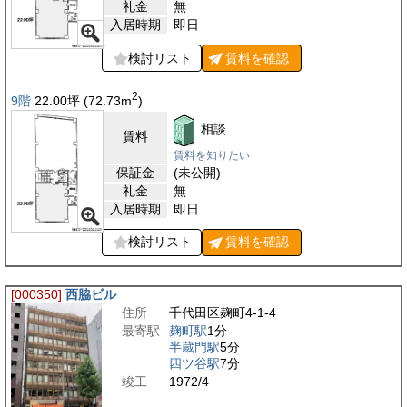
礼金
無
入居時期
即日
検討リスト
賃料を
確認
2
9階
22.00
坪
(72.73
m
)
相談
賃料
賃料を知りたい
保証金
(未公開)
礼金
無
入居時期
即日
検討リスト
賃料を
確認
[000350]
西脇ビル
住所
千代田区麹町4-1-4
最寄駅
麹町駅
1分
半蔵門駅
5分
四ツ谷駅
7分
竣工
1972/4