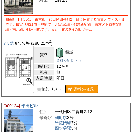
竣工
1972/3
四番町THビルは、東京都千代田区四番町2丁目に位置する賃貸オフィスビル
です。最寄り駅は市ヶ谷駅で、JR総武線・都営新宿線・東京メトロ有楽町
線・南北線が利用可能です。また、徒歩9分の四ツ谷…
2
7-8階
84.76
坪
(280.21
m
)
相談
賃料
賃料を知りたい
保証金
12ヶ月
礼金
無
入居時期
即日
検討リスト
賃料を
確認
[000124]
平田ビル
住所
千代田区二番町2-12
最寄駅
麹町駅
3分
半蔵門駅
7分
四ツ谷駅
9分