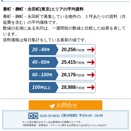
番町・麹町・永田町(東京)エリアの平均賃料
番町・麹町・永田町で募集している物件の、１坪あたりの賃料（共
益費を含む）の平均価格です。
数値の右側にある矢印は、一週間前の数値と比較した結果を表して
います。
賃料価格は毎日集計をしている最新の値です。
20
40
20,256
～
坪
円前後
40
60
25,415
～
坪
円前後
60
100
26,176
～
坪
円前後
100
28,988
坪以上
円前後
番町・麹町・永田町(東京)エリアの募集賃料
お問合せ
番町・麹町・永田町の１坪あたりの賃料（共益費を含む）価格帯ご
との募集物件数です。
【受付時間】平日9:00 - 18:00
0120-33-9533
表の数値をクリックすると募集物件の一覧表が表示します。
※ご入居を検討されているお客様向けの情報サイトです。
※駐車場単体・管理会社・テナントに関するお問合せにはお応えいたしかねます。
【2026/08/08更新】