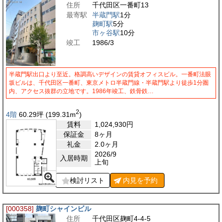
住所
千代田区一番町13
最寄駅
半蔵門駅
1分
麹町駅
5分
市ヶ谷駅
10分
竣工
1986/3
半蔵門駅出口より至近。格調高いデザインの賃貸オフィスビル。一番町法眼
坂ビルは、千代田区一番町、東京メトロ半蔵門線・半蔵門駅より徒歩1分圏
内、アクセス抜群の立地です。1986年竣工、鉄骨鉄…
2
4階
60.29
坪
(199.31
m
)
賃料
1,024,930
円
保証金
8ヶ月
礼金
2.0ヶ月
2026/9
入居時期
上旬
検討リスト
内見を
予約
[000358]
麹町シャインビル
住所
千代田区麹町4-4-5