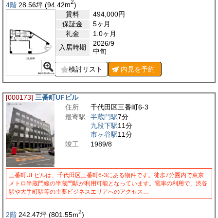
2
4階
28.56
坪
(94.42
m
)
賃料
494,000
円
保証金
5ヶ月
礼金
1.0ヶ月
2026/9
入居時期
中旬
検討リスト
内見を
予約
[000173]
三番町UFビル
住所
千代田区三番町6-3
最寄駅
半蔵門駅
7分
九段下駅
11分
市ヶ谷駅
11分
竣工
1989/8
三番町UFビルは、千代田区三番町6-3にある物件です。徒歩7分圏内で東京
メトロ半蔵門線の半蔵門駅が利用可能となっています。電車の利用で、渋谷
駅や大手町駅等の主要ビジネスエリアへのアクセス…
2
2階
242.47
坪
(801.55
m
)