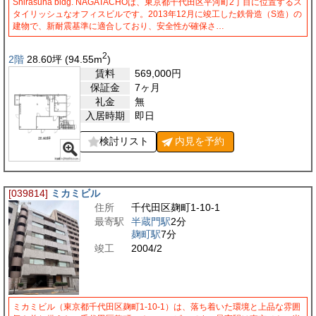
Shirasuna bldg. NAGATACHOは、東京都千代田区平河町2丁目に位置するス
タイリッシュなオフィスビルです。2013年12月に竣工した鉄骨造（S造）の
建物で、新耐震基準に適合しており、安全性が確保さ…
2
2階
28.60
坪
(94.55
m
)
賃料
569,000
円
保証金
7ヶ月
礼金
無
入居時期
即日
検討リスト
内見を
予約
[039814]
ミカミビル
住所
千代田区麹町1-10-1
最寄駅
半蔵門駅
2分
麹町駅
7分
竣工
2004/2
ミカミビル（東京都千代田区麹町1-10-1）は、落ち着いた環境と上品な雰囲