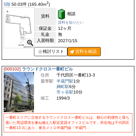
2
5階
50.03
坪
(165.40
m
)
相談
賃料
賃料を知りたい
保証金
12ヶ月
礼金
無
入居時期
2027/1/15
検討リスト
賃料を
確認
[000102]
ラウンドクロス一番町ビル
住所
千代田区一番町13-3
最寄駅
半蔵門駅
1分
麹町駅
6分
市ヶ谷駅
10分
竣工
1994/3
一番町エリアに立地するラウンドクロス一番町ビルは、都心の利便性と落ち
着いた周辺環境を兼ね備えた駅近賃貸オフィスビルです。所在地は千代田区
一番町13-3にあり、東京メトロ半蔵門線「半蔵門…