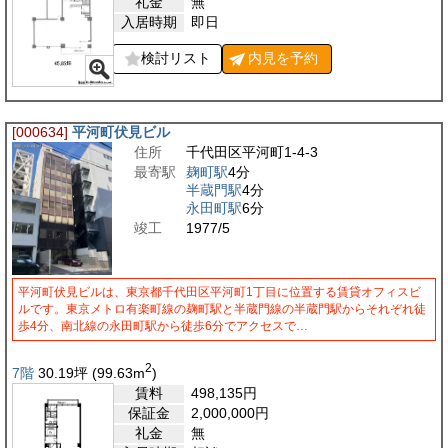
礼金
無
入居時期
即日
検討リスト
内見を
予約
[000634]
平河町伏見ビル
住所
千代田区平河町1-4-3
最寄駅
麹町駅
4分
半蔵門駅
4分
永田町駅
6分
竣工
1977/5
平河町伏見ビルは、東京都千代田区平河町1丁目に位置する賃貸オフィスビ
ルです。東京メトロ有楽町線の麹町駅と半蔵門線の半蔵門駅からそれぞれ徒
歩4分、南北線の永田町駅から徒歩6分でアクセスで…
2
7階
30.19
坪
(99.63
m
)
賃料
498,135
円
保証金
2,000,000
円
礼金
無