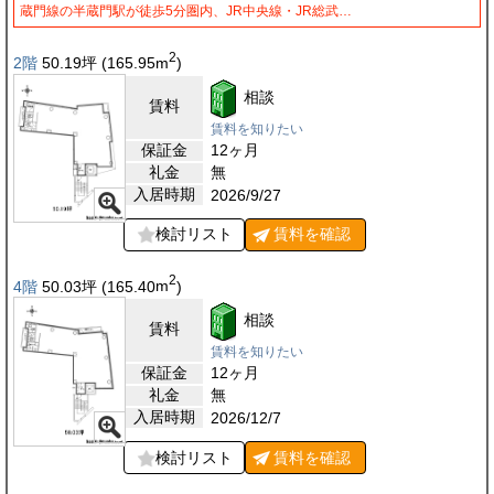
蔵門線の半蔵門駅が徒歩5分圏内、JR中央線・JR総武…
2
2階
50.19
坪
(165.95
m
)
相談
賃料
賃料を知りたい
保証金
12ヶ月
礼金
無
入居時期
2026/9/27
検討リスト
賃料を
確認
2
4階
50.03
坪
(165.40
m
)
相談
賃料
賃料を知りたい
保証金
12ヶ月
礼金
無
入居時期
2026/12/7
検討リスト
賃料を
確認