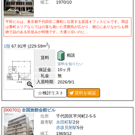
竣工
1970/10
平田ビルは、東京都千代田区二番町に位置する賃貸オフィスビルです。周辺
は番町エリアならではの落ち着いた雰囲気が広がり、都心にありながらも閑
静で品のある街並みが特徴です。大通り沿いのに…
2
1階
67.91
坪
(229.59
m
)
相談
賃料
賃料を知りたい
保証金
10ヶ月
礼金
無
入居時期
2026/9/1
検討リスト
賃料を
確認
[000701]
全国旅館会館ビル
住所
千代田区平河町2-5-5
最寄駅
永田町駅
2分
赤坂見附駅
5分
竣工
1969/12