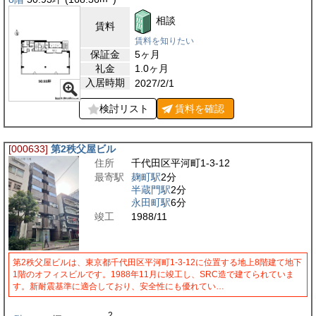
相談
賃料
賃料を知りたい
保証金
5ヶ月
礼金
1.0ヶ月
入居時期
2027/2/1
検討リスト
賃料を
確認
[000633]
第2秩父屋ビル
住所
千代田区平河町1-3-12
最寄駅
麹町駅
2分
半蔵門駅
2分
永田町駅
6分
竣工
1988/11
第2秩父屋ビルは、東京都千代田区平河町1-3-12に位置する地上8階建て地下
1階のオフィスビルです。1988年11月に竣工し、SRC造で建てられていま
す。新耐震基準に適合しており、安全性にも優れてい…
2