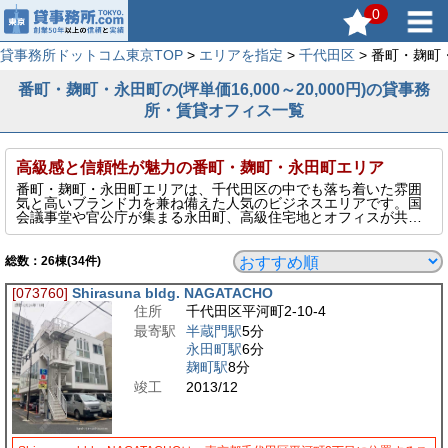
0
貸事務所ドットコム東京TOP
>
エリアを指定
>
千代田区
> 番町・麹町
番町・麹町・永田町の(坪単価16,000～20,000円)の貸事務
所・賃貸オフィス一覧
高級感と信頼性が魅力の番町・麹町・永田町エリア
番町・麹町・永田町エリアは、千代田区の中でも落ち着いた雰囲
気と高いブランド力を兼ね備えた人気のビジネスエリアです。国
会議事堂や官公庁が集まる永田町、高級住宅地とオフィスが共存
する麹町、文教エリアとしても知られる番町は、いずれも信頼性
を重視する企業に選ばれています。アクセスは有楽町線・半蔵門
線・南北線など複数路線に対応しており、都心各地への移動もス
総数：
26
棟(34件)
ムーズ。士業・コンサル・教育関連企業におすすめのオフィス立
地です。
[073760]
Shirasuna bldg. NAGATACHO
このページでは、そんな番町・麹町・永田町エリアの坪単価
住所
千代田区平河町2-10-4
16,000～20,000円の貸事務所を表示しています。
最寄駅
半蔵門駅
5分
永田町駅
6分
麹町駅
8分
竣工
2013/12