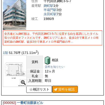
住所
千代田区麹町3-5-7
最寄駅
麹町駅
1分
半蔵門駅
3分
永田町駅
7分
竣工
1986/9
全共連ビル麹町館は、千代田区麹町3-5-7に位置する白を基調にしたタイル
張りの賃貸オフィスビルです。麹町エリアにあり、徒歩1分で東京メトロ有
楽町線の麹町駅、徒歩3分で東京メトロ半蔵門線の半…
2
1階
51.76
坪
(171.11
m
)
相談
賃料
賃料を知りたい
保証金
12ヶ月
礼金
無
入居時期
即日
検討リスト
賃料を
確認
[000092]
一番町法眼坂ビル