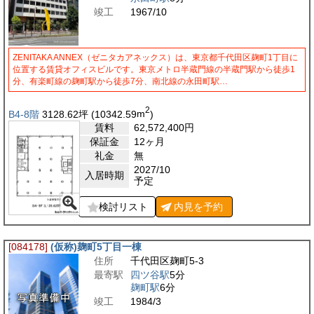
竣工
1967/10
ZENITAKA ANNEX（ゼニタカアネックス）は、東京都千代田区麹町1丁目に
位置する賃貸オフィスビルです。東京メトロ半蔵門線の半蔵門駅から徒歩1
分、有楽町線の麹町駅から徒歩7分、南北線の永田町駅…
2
B4-8階
3128.62
坪
(10342.59
m
)
賃料
62,572,400
円
保証金
12ヶ月
礼金
無
2027/10
入居時期
予定
検討リスト
内見を
予約
[084178]
(仮称)麹町5丁目一棟
住所
千代田区麹町5-3
最寄駅
四ツ谷駅
5分
麹町駅
6分
竣工
1984/3