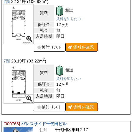
2階
32.34
坪
(106.92
m
)
相談
賃料
賃料を知りたい
保証金
12ヶ月
礼金
無
入居時期
即日
検討リスト
賃料を
確認
2
7階
28.19
坪
(93.22
m
)
相談
賃料
賃料を知りたい
保証金
12ヶ月
礼金
無
入居時期
即日
検討リスト
賃料を
確認
[000768]
パレスサイド千代田ビル
住所
千代田区隼町2-17