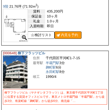
2
9階
21.76
坪
(71.92
m
)
賃料
435,200
円
保証金
10ヶ月
礼金
1.0ヶ月
入居時期
即日
検討リスト
内見を
予約
[000648]
柳下フラッツビル
住所
千代田区平河町1-7-15
最寄駅
半蔵門駅
3分
麹町駅
6分
永田町駅
8分
竣工
1990/4
柳下フラッツビル（ヤナギシタフラッツ）は、東京都千代田区平河町1丁目
に位置する賃貸オフィスビルです。東京メトロ半蔵門線「半蔵門駅」から徒
歩3分、有楽町線「麹町駅」から徒歩6分、南北線「…