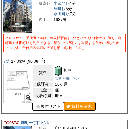
最寄駅
半蔵門駅
1分
麹町駅
5分
永田町駅
7分
竣工
1987/8
パレスサイド千代田ビルは、半蔵門駅徒歩1分という高い利便性に加え、麹
町駅や永田町駅も利用できる、都心での機動力を重視する企業に適したオフ
ィスです。千代田区隼町の大通り沿い角地に位置し…
2
7階
27.33
坪
(90.38
m
)
相談
賃料
賃料を知りたい
保証金
10ヶ月
礼金
無
入居時期
即日
検討リスト
賃料を
確認
[000374]
麹町一丁目ビル
住所
千代田区麹町1-6-2