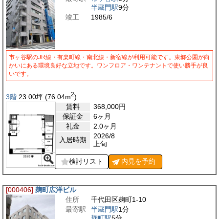
半蔵門駅
9分
竣工
1985/6
市ヶ谷駅のJR線・有楽町線・南北線・新宿線が利用可能です。東郷公園が向
かいにある環境良好な立地です。ワンフロア・ワンテナントで使い勝手が良
いです。
2
3階
23.00
坪
(76.04
m
)
賃料
368,000
円
保証金
6ヶ月
礼金
2.0ヶ月
2026/8
入居時期
上旬
検討リスト
内見を
予約
[000406]
麹町広洋ビル
住所
千代田区麹町1-10
最寄駅
半蔵門駅
1分
麹町駅
5分