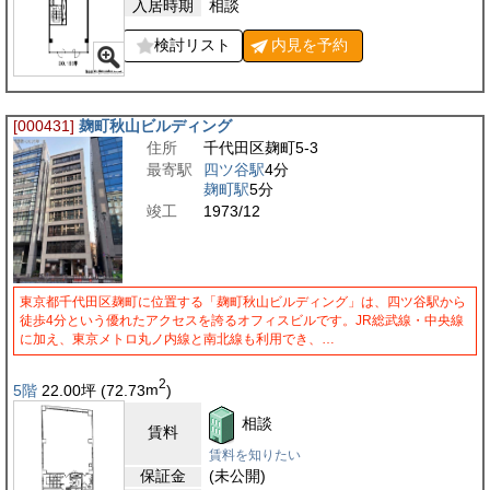
入居時期
相談
検討リスト
内見を
予約
[000431]
麹町秋山ビルディング
住所
千代田区麹町5-3
最寄駅
四ツ谷駅
4分
麹町駅
5分
竣工
1973/12
東京都千代田区麹町に位置する「麹町秋山ビルディング」は、四ツ谷駅から
徒歩4分という優れたアクセスを誇るオフィスビルです。JR総武線・中央線
に加え、東京メトロ丸ノ内線と南北線も利用でき、…
2
5階
22.00
坪
(72.73
m
)
相談
賃料
賃料を知りたい
保証金
(未公開)