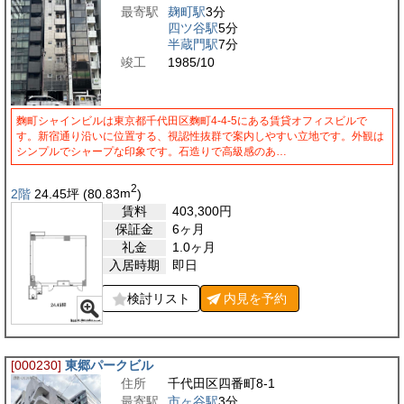
最寄駅
麹町駅
3分
四ツ谷駅
5分
半蔵門駅
7分
竣工
1985/10
麴町シャインビルは東京都千代田区麴町4-4-5にある賃貸オフィスビルで
す。新宿通り沿いに位置する、視認性抜群で案内しやすい立地です。外観は
シンプルでシャープな印象です。石造りで高級感のあ…
2
2階
24.45
坪
(80.83
m
)
賃料
403,300
円
保証金
6ヶ月
礼金
1.0ヶ月
入居時期
即日
検討リスト
内見を
予約
[000230]
東郷パークビル
住所
千代田区四番町8-1
最寄駅
市ヶ谷駅
3分