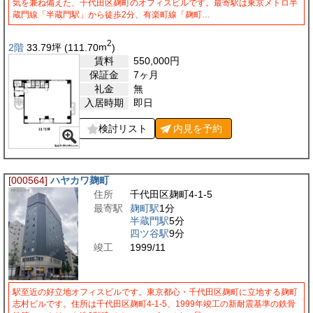
気を兼ね備えた、千代田区麹町のオフィスビルです。最寄駅は東京メトロ半
蔵門線「半蔵門駅」から徒歩2分、有楽町線「麹町…
2
2階
33.79
坪
(111.70
m
)
賃料
550,000
円
保証金
7ヶ月
礼金
無
入居時期
即日
検討リスト
内見を
予約
[000564]
ハヤカワ麹町
住所
千代田区麹町4-1-5
最寄駅
麹町駅
1分
半蔵門駅
5分
四ツ谷駅
9分
竣工
1999/11
駅至近の好立地オフィスビルです。東京都心・千代田区麹町に立地する麹町
志村ビルです。住所は千代田区麹町4-1-5、1999年竣工の新耐震基準の鉄骨