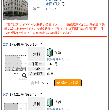
永田町駅
9分
竣工
1983/7
半蔵門駅近くでアクセス抜群の賃貸オフィス。麹町広洋ビルは、千代田区麹
町1-10にある物件です。徒歩1分圏内で東京メトロ半蔵門線の半蔵門駅、徒
歩5分圏内で東京メトロ有楽町線の麹町駅、徒歩9分…
2
2階
175.48
坪
(580.10
m
)
相談
賃料
賃料を知りたい
保証金
10ヶ月
礼金
無
入居時期
即日
検討リスト
賃料を
確認
2
5階
179.21
坪
(592.43
m
)
相談
賃料
賃料を知りたい