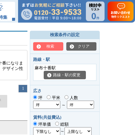
検討中
リスト
0
お問い合わせ
特集
物件リクエスト
件
検索条件の設定
検索
クリア
路線・駅
十番になりま
麻布十番駅
、デザイン性
路線・駅の変更
1
広さ
坪
平米
人数
坪
～
賃料(共益費込)
坪単価
総額
～