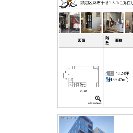
都港区麻布十番1-3-1に
階
図面
面積
数
4
G
48.24坪
2
階
(159.47m
)