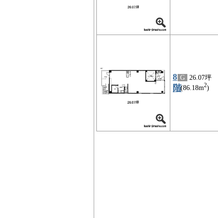
8
G
26.07坪
2
階
(86.18m
)