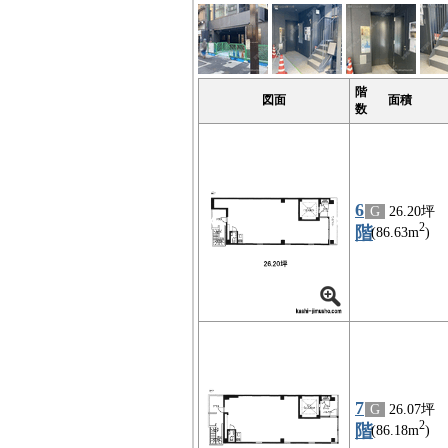
階
図面
面積
数
6
G
26.20坪
2
階
(86.63m
)
7
G
26.07坪
2
階
(86.18m
)