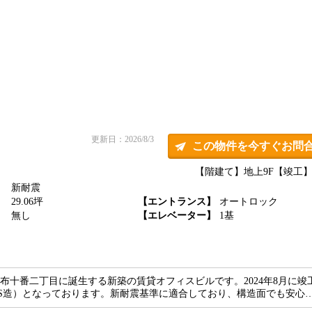
更新日：2026/8/3
この物件を今すぐお問
【階建て】地上9F
【竣工】2
新耐震
】
29.06坪
【エントランス】
オートロック
】
無し
【エレベーター】
1基
麻布十番二丁目に誕生する新築の賃貸オフィスビルです。2024年8月に竣
S造）となっております。新耐震基準に適合しており、構造面でも安心