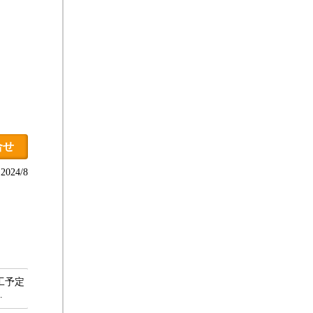
合せ
024/8
工予定
…