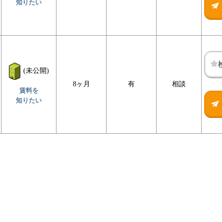
知りたい
(未公開)
8ヶ月
有
相談
賃料を
知りたい
(未
(未
検
検
公
公
討
討
開)
開)
リ
リ
賃料を
賃料を
賃
賃
ス
ス
知りた
知りた
料
料
ト
ト
い
い
を
を