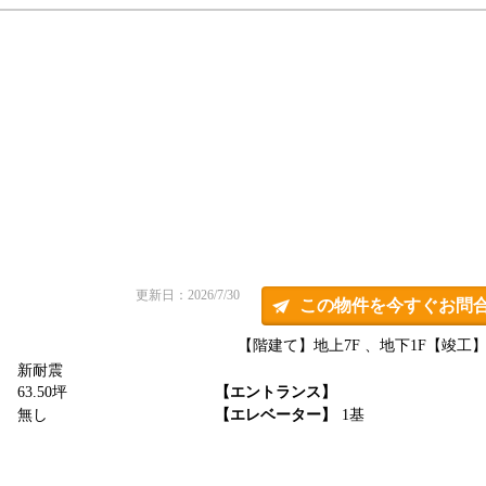
更新日：2026/7/30
この物件を今すぐお問
【階建て】地上7F 、地下1F
【竣工】1
新耐震
】
63.50坪
【エントランス】
】
無し
【エレベーター】
1基