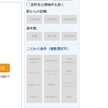
賃料非公開物件を除く
駅からの距離
1分以内
5分以内
10分以内
築年数
新築
竣工前
10年以内
こだわり条件（複数選択可）
新耐震基準
天井高
即日入居可
を満たす
2,700mm以上
合せ
セットアップ
居抜き
OAフロア
オフィス
オフィス
987/7
ワンフロア
男女別トイレ
空調有り
ワンテナント
大型ビル
駐車場有り
1F限定