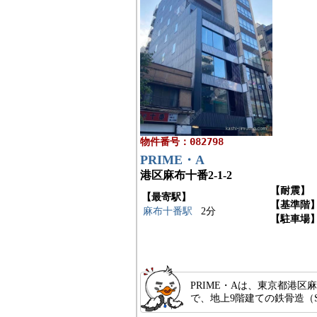
物件番号：082798
PRIME・A
港区麻布十番2-1-2
【耐震】
【最寄駅】
【基準階
麻布十番駅
2分
【駐車場
PRIME・Aは、東京都港区
で、地上9階建ての鉄骨造（