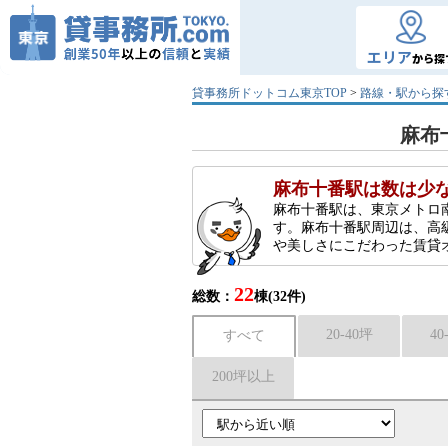
エリア
から探
貸事務所ドットコム東京TOP
>
路線・駅から探
麻布
麻布十番駅は数は少
麻布十番駅は、東京メトロ
す。麻布十番駅周辺は、高
や美しさにこだわった賃貸
22
総数：
棟(32件)
20-40坪
40
すべて
200坪以上