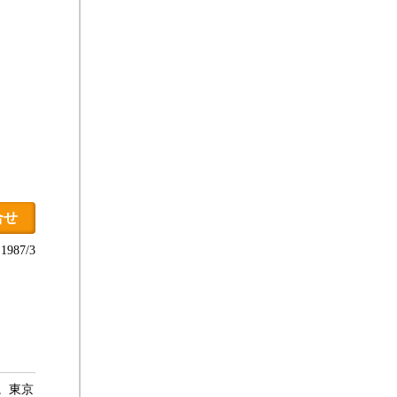
合せ
987/3
。東京