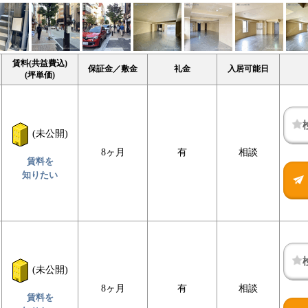
賃料(共益費込)
保証金／敷金
礼金
入居可能日
(坪単価)
(未公開)
8ヶ月
有
相談
賃料を
知りたい
(未公開)
8ヶ月
有
相談
賃料を