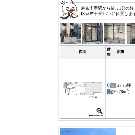
麻布十番駅から徒歩1分の
区麻布十番1-7-3に位置
階
図面
面積
数
6
G
27.15坪
2
階
(89.78m
)