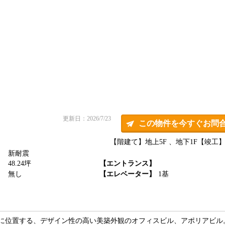
更新日：2026/7/23
この物件を今すぐお問
【階建て】地上5F 、地下1F
【竣工】1
新耐震
】
48.24坪
【エントランス】
】
無し
【エレベーター】
1基
内に位置する、デザイン性の高い美築外観のオフィスビル、アポリアビル