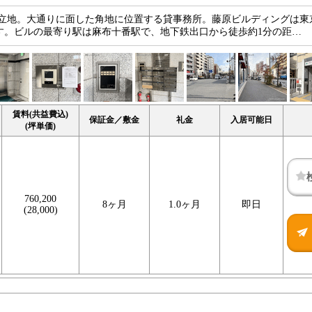
好立地。大通りに面した角地に位置する貸事務所。藤原ビルディングは東
します。ビルの最寄り駅は麻布十番駅で、地下鉄出口から徒歩約1分の距…
賃料(共益費込)
保証金／敷金
礼金
入居可能日
(坪単価)
760,200
8ヶ月
1.0ヶ月
即日
(28,000)