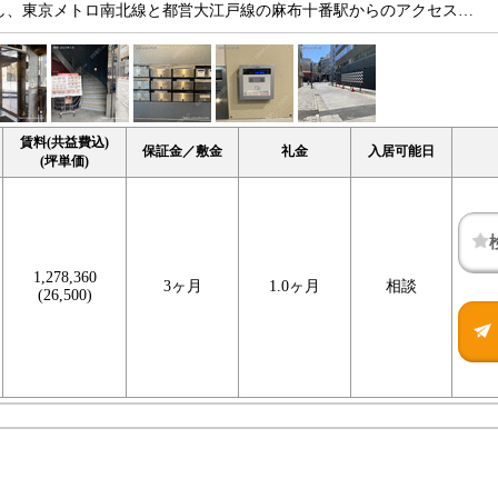
所在し、東京メトロ南北線と都営大江戸線の麻布十番駅からのアクセス…
賃料(共益費込)
保証金／敷金
礼金
入居可能日
(坪単価)
1,278,360
3ヶ月
1.0ヶ月
相談
(26,500)